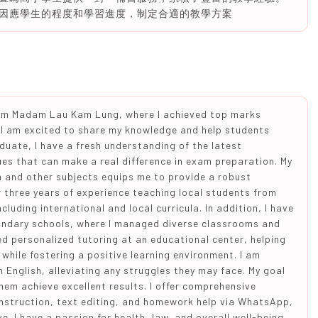
因應學生的程度和學習進度，制定合適的教學方案
rom Madam Lau Kam Lung, where I achieved top marks
E I am excited to share my knowledge and help students
duate, I have a fresh understanding of the latest
ues that can make a real difference in exam preparation. My
 and other subjects equips me to provide a robust
r three years of experience teaching local students from
luding international and local curricula. In addition, I have
ondary schools, where I managed diverse classrooms and
ded personalized tutoring at an educational center, helping
while fostering a positive learning environment. I am
 English, alleviating any struggles they may face. My goal
them achieve excellent results. I offer comprehensive
 instruction, text editing, and homework help via WhatsApp,
e. I have a passion for health, law, and overall well-being,