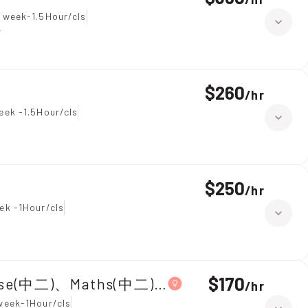
 week-1.5Hour/cls
r
$260
/
hr
eek -1.5Hour/cls
$250
/
hr
ek -1Hour/cls
$170
ese(中二)、Maths(中二)|Primary 5,Chinese
/
hr
week-1Hour/cls