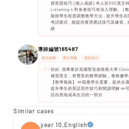
授答題技巧 [個人成績] 本人於DSE英文科取得整體5級
Listening 4 對各卷技巧有深入理解
能按學生程度調整教學方法 , 提升學生在
考試模式 , 能提供實用應試技巧及練習 
績
165487
導師編號
題目講解
應試策略
課程設計
你好, 我畢業於英國聖安德魯斯大學 (Unive
補習英文，有豐富的教學經驗，會根據學
【教學風格】 ✏️因應學生需要，提供合適
提升學生的英語寫作技巧和閱讀理解 ✏️
語自然地成為生活的一部分
Similar cases
year 10,English