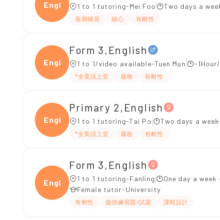
Engli
1 to 1 tutoring-Mei Foo
Two days a wee
長期補習
細心
有耐性
Form 3,English
Engli
1 to 1/video available-Tuen Mun
-1Hour/
*全英語上堂
嚴格
有耐性
Primary 2,English
Engli
1 to 1 tutoring-Tai Po
Two days a week
*全英語上堂
嚴格
有耐性
Form 3,English
1 to 1 tutoring-Fanling
One day a week 
Engli
Female tutor-University
有耐性
提供練習題/試題
課程設計