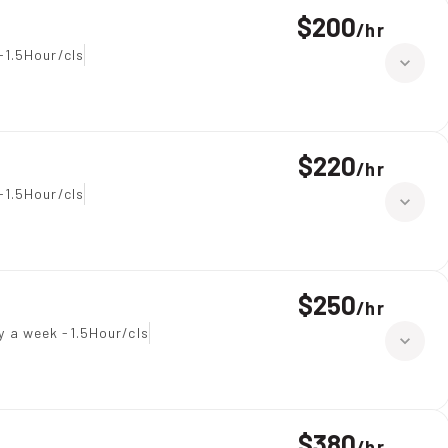
$200
/
hr
-1.5Hour/cls
$220
/
hr
-1.5Hour/cls
$250
/
hr
y a week -1.5Hour/cls
$380
/
hr