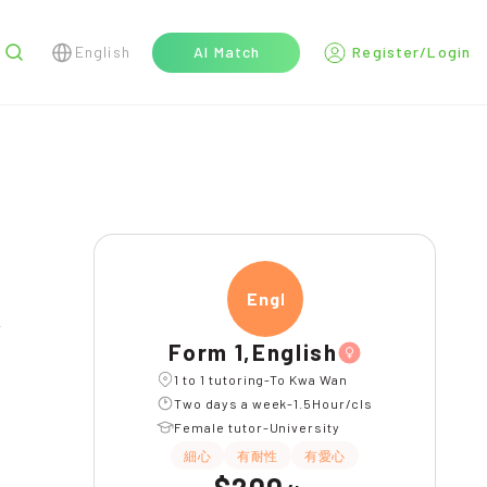
English
AI Match
Register/Login
r
Engli
題目講解
長期補習
Form 1,English
1 to 1 tutoring-To Kwa Wan
Two days a week-1.5Hour/cls
Female tutor-University
細心
有耐性
有愛心