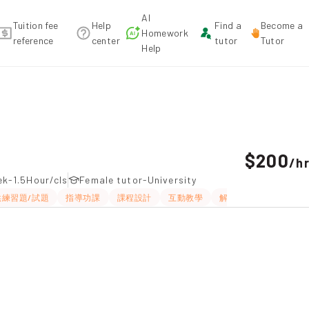
AI
Tuition fee
Help
Find a
Become a
Homework
reference
center
tutor
Tutor
Help
mendation
$200
/
h
k-1.5Hour/cls
Female tutor-University
供練習題/試題
指導功課
課程設計
互動教學
解題思路
應試策略