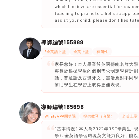
which I believe are essential for acade
teaching to promote a holistic approach
assist your child, please don’t hesitat
155888
導師編號
*全英語上堂
全英上堂
有耐性
家長您好！本人畢業於英國傳統名牌大學
專長於根據學生的個別需求制定學習計劃
話，普通話及西班牙文，靈活應對不同學
幫助學生在學習上取得更佳表現。
165696
導師編號
WhatsAPP問功課
提供教琴（音樂）
全英上堂
[基本情況] 本人為2022年DSE畢業生 ,現就 Uni
學) . 全英語學習環境英文能力良好 , 