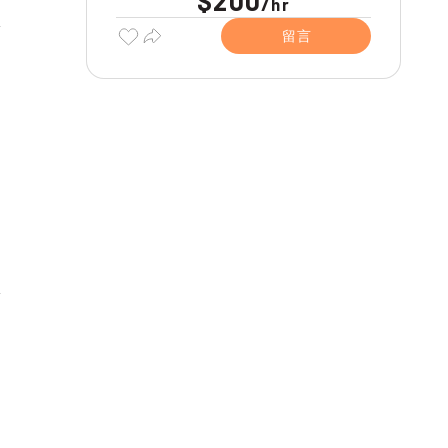
$200
/
hr
留言