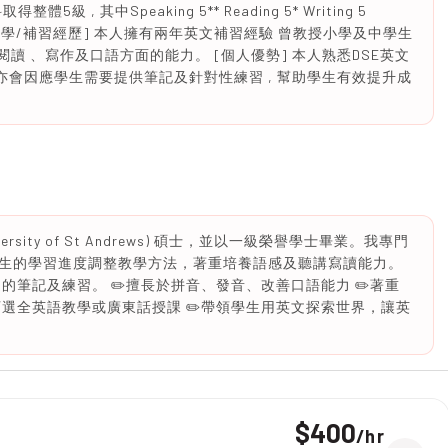
 , 其中Speaking 5** Reading 5* Writing 5
。 [教學/補習經歷] 本人擁有兩年英文補習經驗 曾教授小學及中學生
閱讀 、寫作及口語方面的能力。 [個人優勢] 本人熟悉DSE英文
, 亦會因應學生需要提供筆記及針對性練習 , 幫助學生有效提升成
rsity of St Andrews) 碩士，並以一級榮譽學士畢業。我專門
生的學習進度調整教學方法，著重培養語感及聽講寫讀能力。
的筆記及練習。 ✏️擅長於拼音、發音、改善口語能力 ✏️著重
可選全英語教學或廣東話授課 ✏️帶領學生用英文探索世界，讓英
$400
/
hr