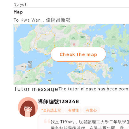
No yet
Map
To Kwa Wan，偉恆昌新邨
Check the map
Tutor message
The tutorial case has been com
139346
導師編號
*全英語上堂
有耐性
有愛心
我是 Tiffany，現就讀理工大學二年級
備良好的學術基礎。在過去兩年間，我一