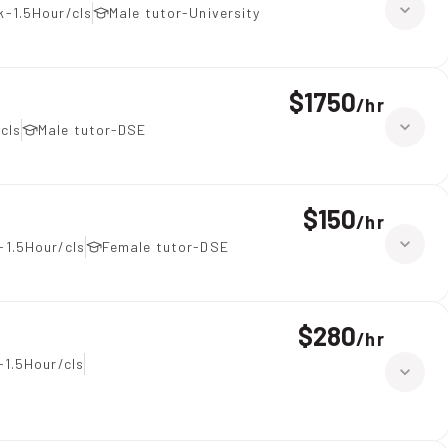
k-1.5Hour/cls
Male tutor-University
$1750
/
hr
cls
Male tutor-DSE
$150
/
hr
-1.5Hour/cls
Female tutor-DSE
$280
/
hr
-1.5Hour/cls