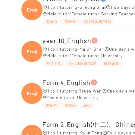
1 to 1 tutoring-Sheung Shui
Two days a
Engli
Male tutor/Female tutor-Serving Teache
有愛心
有耐性
提供練習題/試題
year 10,English
1 to 1 tutoring-Ma On Shan
One day a w
Engli
Male tutor/Female tutor-University
全英上堂
提供練習題/試題
解題思路
Form 4,English
1 to 1 tutoring-Tsuen Wan
One day a we
Engli
Female tutor-University
有耐性
有愛心
細心
Form 2,English(中二)、Chin
1 to 1 tutoring-Kwun Tong
Four days a 