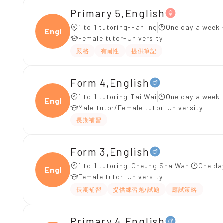
Primary 5,English
1 to 1 tutoring-Fanling
One day a week 
Engli
Female tutor-University
嚴格
有耐性
提供筆記
Form 4,English
1 to 1 tutoring-Tai Wai
One day a week 
Engli
Male tutor/Female tutor-University
長期補習
Form 3,English
1 to 1 tutoring-Cheung Sha Wan
One da
Engli
Female tutor-University
長期補習
提供練習題/試題
應試策略
Primary 4,English