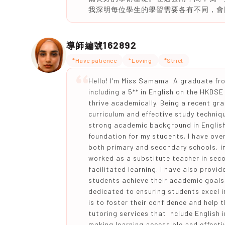
我深明每位學生的學習需要各有不同，會
162892
導師編號
*Have patience
*Loving
*Strict
Hello! I’m Miss Samama. A graduate f
including a 5** in English on the HKDS
thrive academically. Being a recent gra
curriculum and effective study techniq
strong academic background in English
foundation for my students. I have ove
both primary and secondary schools, inc
worked as a substitute teacher in sec
facilitated learning. I have also provi
students achieve their academic goals 
dedicated to ensuring students excel in
is to foster their confidence and help 
tutoring services that include English
making learning accessible and effectiv