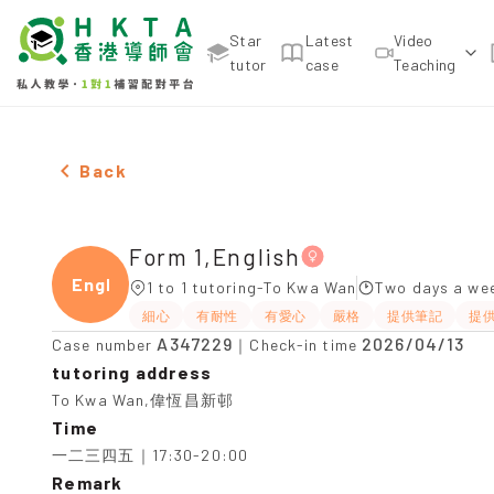
Star
Latest
Video
tutor
case
Teaching
Female Form 1,English，To Kwa Wan Tuition recom
Back
Form 1,English
Engli
1 to 1 tutoring-To Kwa Wan
Two days a wee
細心
有耐性
有愛心
嚴格
提供筆記
提
A347229
2026/04/13
Case number
｜Check-in time
tutoring address
To Kwa Wan,偉恆昌新邨
Time
一二三四五｜17:30-20:00
Remark