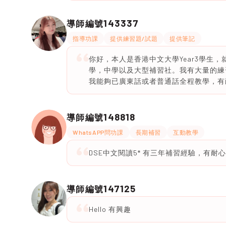
143337
導師編號
指導功課
提供練習題/試題
提供筆記
你好，本人是香港中文大學Year3學生
學，中學以及大型補習社。我有大量的練習
我能夠已廣東話或者普通話全程教學，有
148818
導師編號
WhatsAPP問功課
長期補習
互動教學
DSE中文閱讀5* 有三年補習經驗，有
147125
導師編號
Hello 有興趣