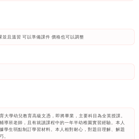
寫功課並且溫習 可以準備課件 價格也可以調整
港教育大學幼兒教育高級文憑，即將畢業，主要科目為全英授課。
輔導班老師，且有就讀課程中的一年半幼稚園實習經驗。本人
據學生弱點制訂學習材料。本人相對耐心，對題目理解、解題
巧。