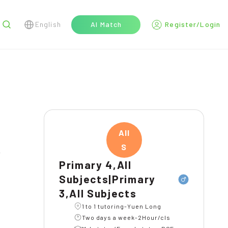
English
AI Match
Register/Login
r
All
S
Primary 4,All
Subjects|Primary
3,All Subjects
1 to 1 tutoring-Yuen Long
Two days a week-2Hour/cls