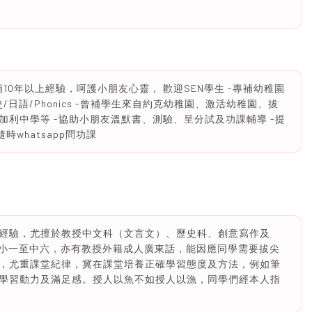
0年以上經驗，呵護小朋友心靈， 歡迎SEN學生 -專補幼稚園
日語/Phonics -曾補學生來自約克幼稚園、激活幼稚園、拔
利中學等 -協助小朋友溫默書、測驗、呈分試及功課輔導 -提
whatsapp問功課
補經驗，尤擅於教授中文科（文言文）、歷史科、創意寫作及
及小一至中六，亦有教授外籍成人廣東話，能因應同學需要拔尖
，尤重課堂紀律，冀在課堂培養正確學習態度及方法，例如筆
學習動力及滿足感。授人以魚不如授人以漁，同學們經本人指