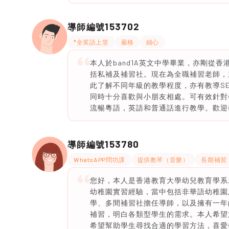
153702
導師編號
*全英語上堂
嚴格
細心
本人於band1A英文中學畢業，亦剛從
括私補及補習社。現在為全職補習老師，
此了解不同年級的教學程度，亦有教導SEN學
同時十分喜歡與小朋友相處。可有效針對
流暢粵語，英語和普通話進行教學。歡迎學
153780
導師編號
WhatsAPP問功課
提供教琴（音樂）
長期補習
您好，本人是香港教育大學幼兒教育學系
幼稚園實習經驗，當中包括非華語幼稚園
學、多間補習社擔任導師，以及擁有一年
補習，明白各類型學生的需求。本人希望
希望幫助學生尋找合適的學習方法，喜愛