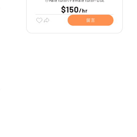
Male tutor/Female tutor-DSE
$150
/
hr
留言