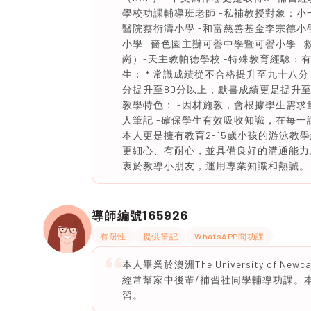
學校功課輔導班老師 -私補教授對象：小一
醫院蔡衍濤小學 -和富慈善基金李宗德小學
小學 -嗇色園主辦可譽中學暨可譽小學 -
崗）-天主教帕德學校 -特殊教育經驗：
生： * 常識成績從不合格提升至九十八分
分提升至80分以上，默書成績更是提升至九
教學特色： -因材施教，會根據學生需求
人筆記 -確保學生有效吸收知識，在每一
本人更是擁有教育2-15歲小孩的游泳教
更細心、有耐心，並具備良好的溝通能力。 
衷於教導小朋友，運用專業知識和熱誠。 
165926
導師編號
有耐性
提供筆記
WhatsAPP問功課
本人畢業於澳洲The University of
經常幫家中後輩/補習社同學輔導功課。
習。