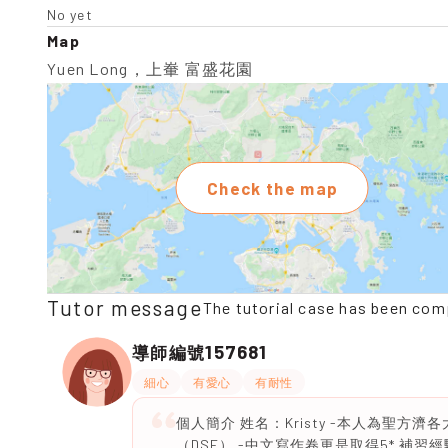
No yet
Map
Yuen Long，上輋 富盛花園
Check the map
Tutor message
The tutorial case has been com
157681
導師編號
細心
有愛心
有耐性
個人簡介 姓名：Kristy -本人為聖方
（DSE） -中文寫作卷更是取得5* 補