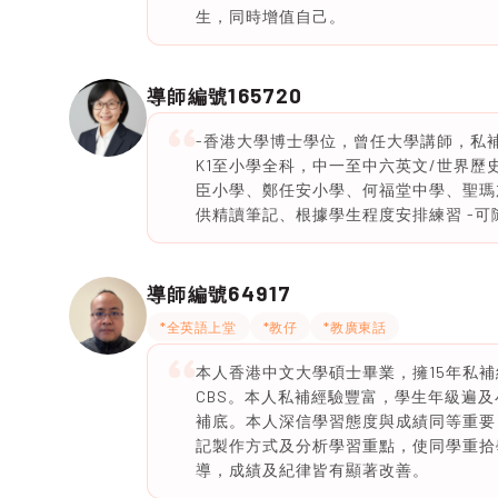
生，同時增值自己。
165720
導師編號
-香港大學博士學位，曾任大學講師，私補1
K1至小學全科，中一至中六英文/世界歷史/
臣小學、鄭任安小學、何福堂中學、聖瑪加
供精讀筆記、根據學生程度安排練習 -可隨時
64917
導師編號
*全英語上堂
*教仔
*教廣東話
本人香港中文大學碩士畢業，擁15年私
CBS。本人私補經驗豐富，學生年級遍
補底。本人深信學習態度與成績同等重要
記製作方式及分析學習重點，使同學重拾
導，成績及紀律皆有顯著改善。