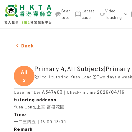
Star
Latest
Video
tutor
case
Teaching
Two Males Primary 4,All Subjects|Primary 3,All S
Back
Primary 4,All Subjects|Primary 
All
1 to 1 tutoring-Yuen Long
Two days a week
S
A347403
2026/04/16
Case number
｜Check-in time
tutoring address
Yuen Long,上輋 富盛花園
Time
一二三四五｜16:00-18:00
Remark