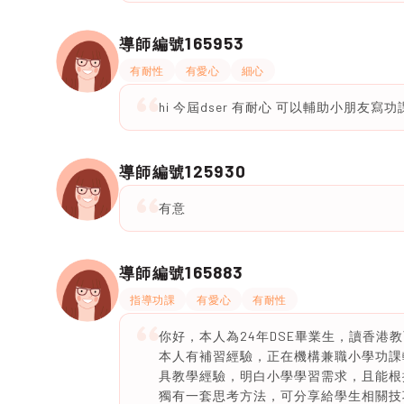
165953
導師編號
有耐性
有愛心
細心
hi 今屆dser 有耐心 可以輔助小朋友
125930
導師編號
有意
165883
導師編號
指導功課
有愛心
有耐性
你好，本人為24年DSE畢業生，讀香
本人有補習經驗，正在機構兼職小學功課
具教學經驗，明白小學學習需求，且能根
獨有一套思考方法，可分享給學生相關技