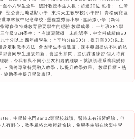
至小六學生全科 -總計教授學生人數：超過20位 包括： -仁濟
 -聖公會油塘基顯小學 -東涌天主教學校(小學部) -青松侯寶垣
救世軍林拔中紀念學校 -靈糧堂秀德小學 -嘉諾撒小學（新蒲
有指導多位特殊教育需要學生的經驗 教學成果： 一年班SEN學
 三年級SEN學生： * 有讀寫障礙，未能認字，中文科成績由50
十分以上 四年級學生： * 平均分由50分，提升至80分以上
量身定制教學方法 -會因學生學習進度，課本範圍提供不同的私
課都會同學生溫故知新，會提出抽問，提供課後練習 個人特質 -
學經驗，令我有與不同小朋友相處的經驗 - 就讀護理系讓我變得
- 我將專業特質融入教學，以提升教學效果。 教學目標 - 熱
- 協助學生提升學業表現。
 Newcastle，中學於屯門Band2頭學校就讀。暫時未有補習經驗，但
本人有耐心，教學風格比較輕鬆愉快，希望學生能在快樂中學