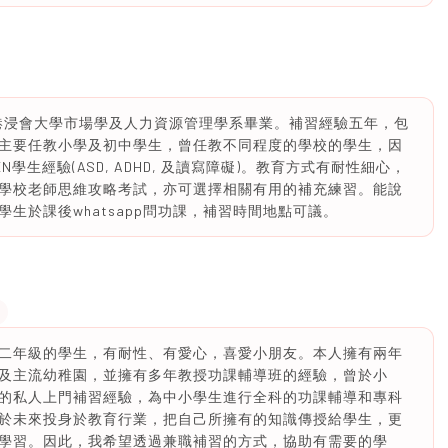
香港浸會大學市場學及人力資源管理學系畢業。補習經驗五年，包
主要任教小學及初中學生，曾任教不同程度的學校的學生，因
生經驗(ASD, ADHD, 及讀寫障礙)。教育方式有耐性細心，
學校老師思維攻略考試，亦可選擇相關有用的補充練習。能說
生於課後whatsapp問功課，補習時間地點可議。
二年級的學生，有耐性、有愛心，喜愛小朋友。本人擁有兩年
及主流幼稚園，並擁有多年教授功課輔導班的經驗，曾於小
的私人上門補習經驗，為中小學生進行全科的功課輔導和專科
於未來投身於教育行業，把自己所擁有的知識傳授給學生，更
學習。因此，我希望透過兼職補習的方式，協助有需要的學