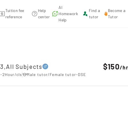
AI
Tuition fee
Help
Find a
Become a
Homework
reference
center
tutor
Tutor
Help
ubjects，Yuen Long Tuition recommendation
$150
3,All Subjects
/
h
-2Hour/cls
Male tutor/Female tutor-DSE