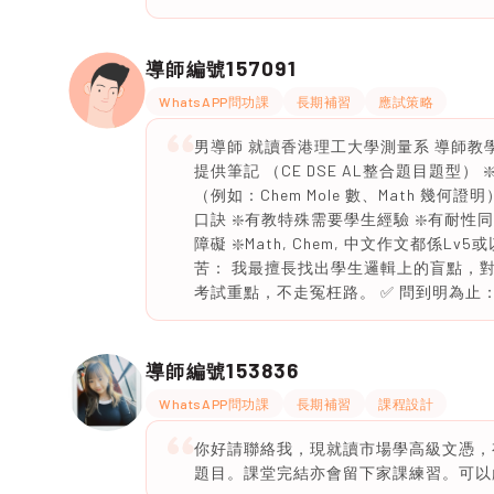
157091
導師編號
WhatsAPP問功課
長期補習
應試策略
男導師 就讀香港理工大學測量系 導師教學
提供筆記 （CE DSE AL整合題目題型
（例如：Chem Mole 數、Math 幾
口訣 ❇️有教特殊需要學生經驗 ❇️有耐性同
障礙 ❇️Math, Chem, 中文作文都係Lv5或
苦： 我最擅長找出學生邏輯上的盲點，對
考試重點，不走冤枉路。 ✅ 問到明為止： 
153836
導師編號
WhatsAPP問功課
長期補習
課程設計
你好請聯絡我，現就讀市場學高級文憑，
題目。課堂完結亦會留下家課練習。可以