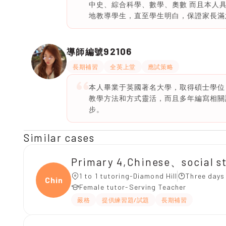
中史、綜合科學、數學、奧數 而且本人
地教導學生，直至學生明白，保證家長滿
92106
導師編號
長期補習
全英上堂
應試策略
本人畢業于英國著名大學，取得碩士學位
教學方法和方式靈活，而且多年編寫相關
步。
Similar cases
Primary 4,Chinese、social s
1 to 1 tutoring-Diamond Hill
Three days
Chine
Female tutor-Serving Teacher
嚴格
提供練習題/試題
長期補習