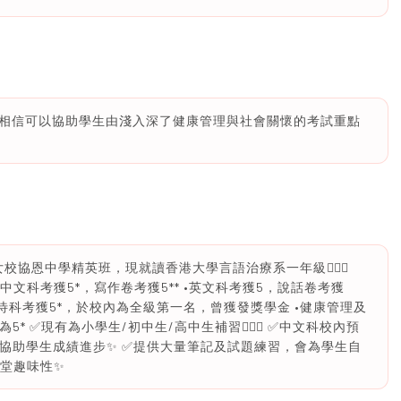
相信可以協助學生由淺入深了健康管理與社會關懷的考試重點
A女校協恩中學精英班，現就讀香港大學言語治療系一年級🙆🏻‍♀️
33.5） •中文科考獲5*，寫作卷考獲5** •英文科考獲5，說話卷考獲
旅遊及款待科考獲5*，於校內為全級第一名，曾獲發獎學金 •健康管理及
* ✅現有為小學生/初中生/高中生補習🙆🏻‍♀️ ✅中文科校內預
巧協助學生成績進步✨ ✅提供大量筆記及試題練習，會為學生自
課堂趣味性✨