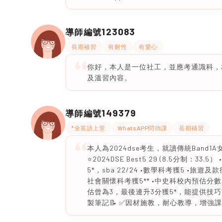
123083
導師編號
長期補習
有耐性
有愛心
你好，本人是一位社工，並應考通識科，
及溫習內容。
149379
導師編號
*全英語上堂
WhatsAPP問功課
長期補習
本人為2024dse考生，就讀傳統Band1
⭐️2024DSE Best5 29 (8.5分制：
5*，sba 22/24 •數學科考獲5 •
社會關懷科考獲5** •中史科校內預估分數為5
估曾為3，最後連升3分獲5*，能提供技
製筆記📝 ✅因材施教，耐心教導，增強