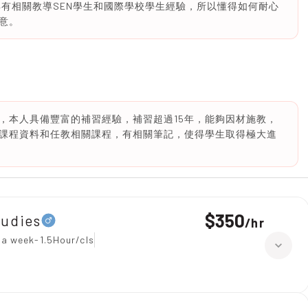
具有相關教導SEN學生和國際學校學生經驗，所以懂得如何耐心
意。
，本人具備豐富的補習經驗，補習超過15年，能夠因材施教，
課程資料和任教相關課程，有相關筆記，使得學生取得極大進
$350
tudies
/
hr
 a week-1.5Hour/cls