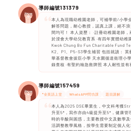
131379
導師編號
本人為現職幼稚園老師，可補學前/小學
解答問題，耐心教授，認真上課，絕不浪
間均可！ 本人資歷： ·註冊幼稚園老師，兩
於浸會大學幼兒教育系 ·有四年實體幼稚
Kwok Chung Bo Fun Charitable F
K2、P1、P5-S3學生補習 包括就讀：
華基督教會拔臣小學 天水圍循道衛理小學
錄查核 ·有聖約翰急救牌照 本人耐性並有
157459
導師編號
*全英語上堂
WhatsAPP問功課
題目講解
本人為2025 DSE畢業生，中文科考獲Str
升至5*，寫作亦由4級提升至5*，健康
時的辛酸與困惑，主要教授中文及數學及
活調整教學風格，按學生需要制定個人化