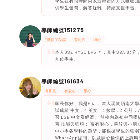
學生在有限時間內以最輕鬆的方式吸收知識。
供學生發問，解答疑難，持續支援學習。
151275
導師編號
*微信問功課
有耐性
細心
本人DSE HMSC Lv5 ＊，其中SB
九位學生。
161634
導師編號
有耐性
有愛心
細心
家長你好，我是Elia， 本人現於嶺南
試成績 中文：4 英文：3 數學：3 公社
習 DSE 中文及經濟、 於校內為初中
習 技能與強項： 富有耐心，善於與小朋
中小學各學科的題型，能根據學生的強弱項
WhatsApp提問、以及開心愉快的上課時