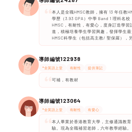
導師編號
本人是全職HMSC教師，擁有 13 年任
學歷（3.93 GPA）中學 Band 1
HMSC，有耐性，有愛心，度身訂造學
進，積極培養學生學習興趣，發揮學生最
HMSC科學生（包括高主教/ 聖保羅），另
122938
導師編號
*全英語上堂
有耐性
提供筆記
可補，有教材
123064
導師編號
*全英語上堂
有耐性
有愛心
本人畢業於香港教育大學，主修通識教育
驗。現為全職補習老師，六年教學經驗。