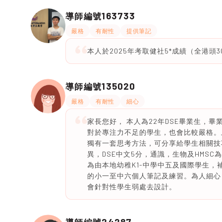
163733
導師編號
嚴格
有耐性
提供筆記
本人於2025年考取健社5*成績（全港
135020
導師編號
嚴格
有耐性
細心
家長您好， 本人為22年DSE畢業生，
對於專注力不足的學生，也會比較嚴格。
獨有一套思考方法，可分享給學生相關技巧
異，DSE中文5分，通識，生物及HMS
為由本地幼稚K1-中學中五及國際學生，
的小一至中六個人筆記及練習。為人細心
會針對性學生弱處去設計。
24287