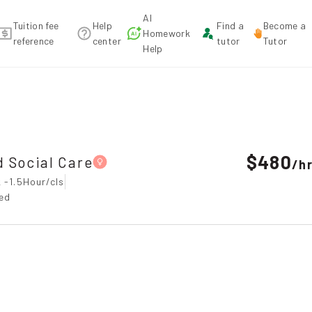
AI
Tuition fee
Help
Find a
Become a
Homework
reference
center
tutor
Tutor
Help
，Tin Shui Wai Tuition recommendation
$480
 Social Care
/
h
 -1.5Hour/cls
ted