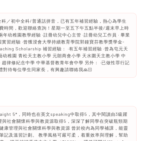
全科／初中全科/普通話拼音，已有五年補習經驗，熱心為學生
費時間，歡迎聯絡查詢！星期一至五下午五點半後/週末早上時
年幼稚園教學經驗 ·註冊幼兒中心主管 ·註冊幼兒工作員 · 畢業
園實習經驗 ·曾獲浸會大學持續教育學院郭鐘寶芬教學獎學金-
und Teaching Scholarship 補習經驗： ·有五年補習經驗 ·曾為屯元天
 英藝幼稚園 青松天主教小學 元朗商會小學 天水圍天主教小學 中
 趙律修紀念中學 中華基督教青年會中學 另外： ·已做性罪行記
禮對待每位學生同家長，有興趣請聯絡我🙏🏻
aight 5*，同時也在英文speaking中取得5，其中閱讀由3級躍
管理與社會關懷科學與教資源取得5，深深了解同學在突破瓶頸期
健康管理與社會關懷科學與教資源 曾於校內為同學補課，能靈
筆記及溫習計劃。 教學風格可嚴可柔，着重效率與理解，幫助