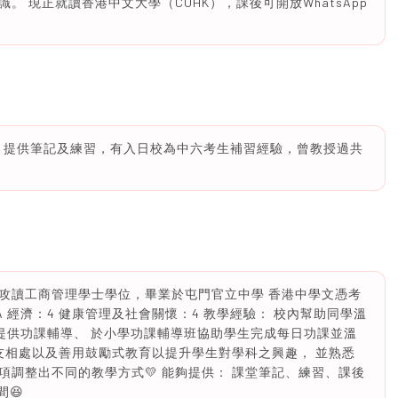
 現正就讀香港中文大學（CUHK），課後可開放WhatsApp
A 83分，提供筆記及練習，有入日校為中六考生補習經驗，曾教授過共
大學攻讀工商管理學士學位，畢業於屯門官立中學 香港中學文憑考
：A 經濟：4 健康管理及社會關懷：4 教學經驗： 校內幫助同學溫
同學提供功課輔導、 於小學功課輔導班協助學生完成每日功課並溫
友相處以及善用鼓勵式教育以提升學生對學科之興趣， 並熟悉
調整出不同的教學方式💛 能夠提供： 課堂筆記、練習、課後
間😆