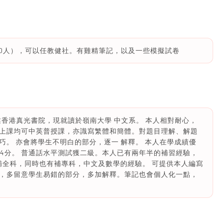
頭30人），可以任教健社。有雞精筆記，以及一些模擬試卷
畢業香港真光書院，現就讀於嶺南大學 中文系。 本人相對耐心，
上課均可中英普授課，亦識寫繁體和簡體。對題目理解、解題
。 亦會將學生不明白的部分，逐一 解釋。 本人在學成績優
C為4分。 普通話水平測試獲二級。本人已有兩年半的補習經驗，
補全科，同時也有補專科，中文及數學的經驗。 可提供本人編寫
，多留意學生易錯的部分，多加解釋。筆記也會個人化一點，