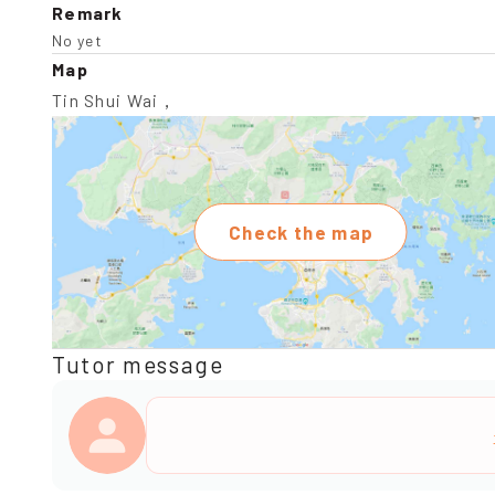
Remark
No yet
Map
Tin Shui Wai，
Check the map
Tutor message