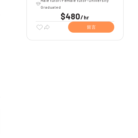
Male tutor/Female tutor-University
Graduated
$480
/
hr
留言