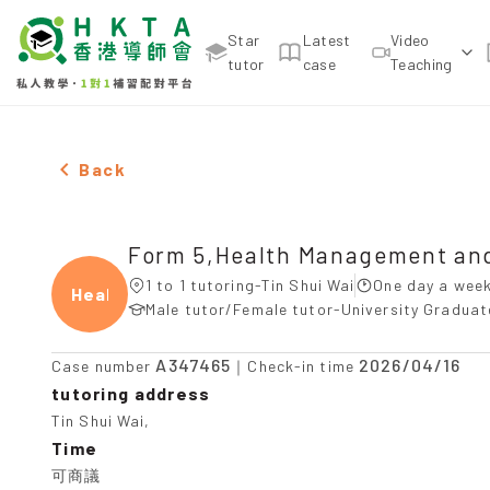
Star
Latest
Video
tutor
case
Teaching
Female Form 5,Health Management and Social Care
Back
Form 5,Health Management and
1 to 1 tutoring-Tin Shui Wai
One day a week
Healt
Male tutor/Female tutor-University Gradua
A347465
2026/04/16
Case number
｜Check-in time
tutoring address
Tin Shui Wai,
Time
可商議