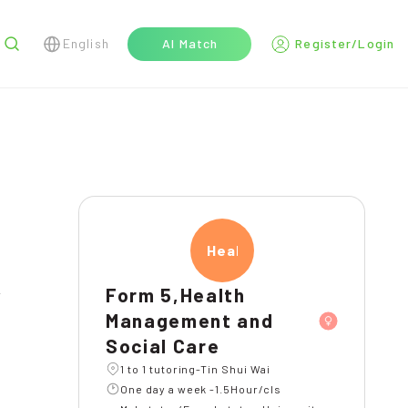
English
AI Match
Register/Login
r
Healt
Form 5,Health
Management and
Social Care
1 to 1 tutoring-Tin Shui Wai
One day a week -1.5Hour/cls