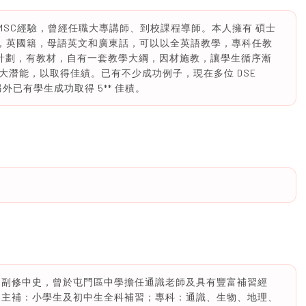
教HMSC經驗，曾經任職大專講師、到校課程導師。本人擁有 碩士
 理科名校，英國籍，母語英文和廣東話，可以以全英語教學，專科任教
習計劃，有教材，自有一套教學大綱，因材施教，讓學生循序漸
大潛能，以取得佳績。已有不少成功例子，現在多位 DSE
外已有學生成功取得 5** 佳積。
 副修中史，曾於屯門區中學擔任通識老師及具有豐富補習經
 主補：小學生及初中生全科補習；專科：通識、生物、地理、