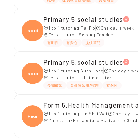
Primary 5,social studies
1 to 1 tutoring-Tai Po
One day a week -
socia
Female tutor-Serving Teacher
有耐性
有愛心
提供筆記
Primary 5,social studies
1 to 1 tutoring-Yuen Long
One day a we
socia
Female tutor-Full-time Tutor
長期補習
提供練習題/試題
有耐性
Form 5,Health Management a
1 to 1 tutoring-Tin Shui Wai
One day a w
Healt
Male tutor/Female tutor-University Gra