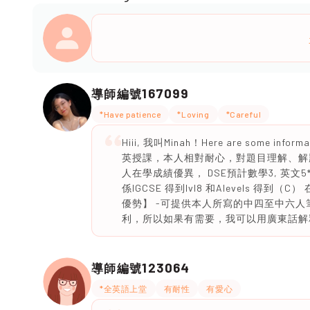
167099
導師編號
*Have patience
*Loving
*Careful
Hiii, 我叫Minah！Here are some i
英授課，本人相對耐心，對題目理解、解
人在學成績優異， DSE預計數學3, 英文5
係IGCSE 得到lvl8 和Alevels 得
優勢】 -可提供本人所寫的中四至中六人
利，所以如果有需要，我可以用廣東話解
123064
導師編號
*全英語上堂
有耐性
有愛心