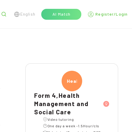
English
AI Match
Register/Login
r
Healt
l
Form 4,Health
Management and
Social Care
Video tutoring
One day a week -1.5Hour/cls