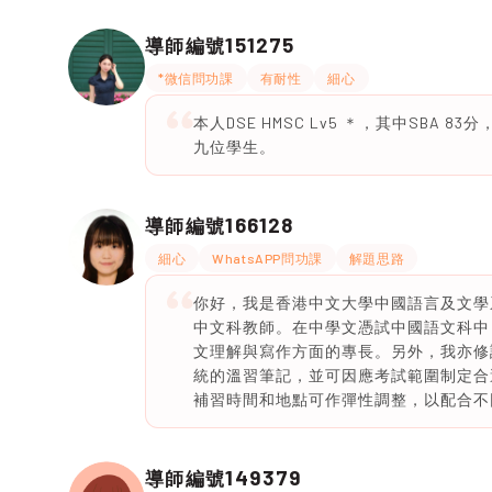
151275
導師編號
*微信問功課
有耐性
細心
本人DSE HMSC Lv5 ＊，其中SB
九位學生。
166128
導師編號
細心
WhatsAPP問功課
解題思路
你好，我是香港中文大學中國語言及文學
中文科教師。在中學文憑試中國語文科中，
文理解與寫作方面的專長。另外，我亦修讀
統的溫習筆記，並可因應考試範圍制定合
補習時間和地點可作彈性調整，以配合不
149379
導師編號