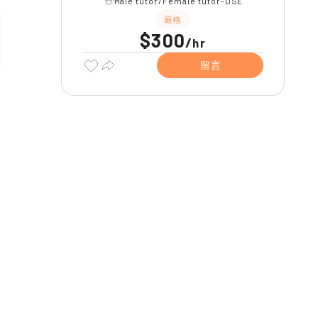
Male tutor/Female tutor-DSE
嚴格
$300
/
hr
留言