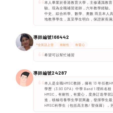
本人畢業於香港教育大學，主修通識教育
驗。現為全職補習老師，六年教學經驗。
中史、綜合科學、數學、奧數 而且本人
地教導學生，直至學生明白，保證家長滿
166442
導師編號
*全英語上堂
有耐性
有愛心
希望可以幫忙補習
24287
導師編號
本人是全職HMSC教師，擁有 13 年任
學歷（3.93 GPA）中學 Band 1
HMSC，有耐性，有愛心，度身訂造學
進，積極培養學生學習興趣，發揮學生最
HMSC科學生（包括高主教/ 聖保羅），另