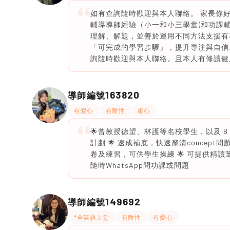
如有查詢隨時歡迎與本人聯絡。 家長你好，
輔導導師經驗（小一和小三學童)和功課輔
理解、解題，並善於運用不同方法支援有
「可完成的學習步驟」，提升專注與自信
詢隨時歡迎與本人聯絡。且本人有修讀健康與
163820
導師編號
有愛心
有耐性
細心
🌟曾教授德望、林護等名校學生，以及IB 
計劃 🌟 速成補底，快速釐清concept
卷及練習，可供學生操練 🌟 可提供精讀筆
隨時WhatsApp問功課或問題
149692
導師編號
*全英語上堂
有耐性
有愛心