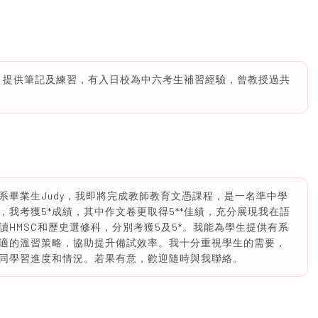
A 83分，提供筆記及練習，有入日校為中六考生補習經驗，曾教授過共
系畢業生Judy，我即將完成教師教育文憑課程，是一名準中學
我考獲5*成績，其中作文卷更取得5**佳績，充分展現我在語
HMSC和歷史選修科，分別考獲5及5*。我能為學生提供有系
適的溫習策略，協助提升備試效率。我十分重視學生的需要，
同學習進度和情況。若果有意，歡迎隨時與我聯絡。