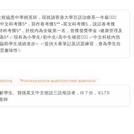
A女校協恩中學精英班，現就讀香港大學言語治療系一年級🙆🏻‍♀️
33.5） •中文科考獲5*，寫作卷考獲5** •英文科考獲5，說話卷考獲
旅遊及款待科考獲5*，於校內為全級第一名，曾獲發獎學金 •健康管理及
* ✅現有為小學生/初中生/高中生補習🙆🏻‍♀️ ✅中文科校內預
巧協助學生成績進步✨ ✅提供大量筆記及試題練習，會為學生自
課堂趣味性✨
utoring
*Provide practice questions/test questions
生。我係英文中文德語三語母語者，IB 7 分，IELTS
科老師