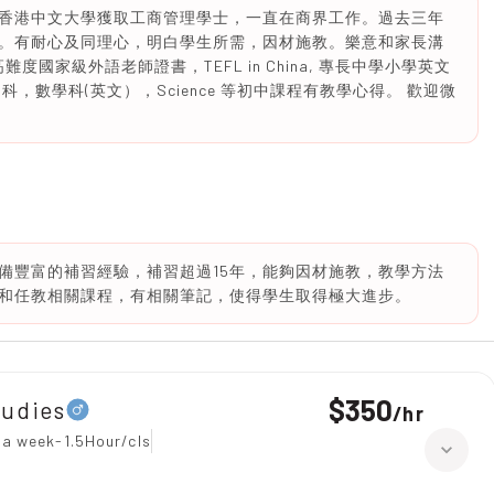
香港中文大學獲取工商管理學士，一直在商界工作。過去三年
。有耐心及同理心，明白學生所需，因材施教。樂意和家長溝
度國家級外語老師證書，TEFL in China, 專長中學小學英文
，數學科(英文），Science 等初中課程有教學心得。 歡迎微
備豐富的補習經驗，補習超過15年，能夠因材施教，教學方法
和任教相關課程，有相關筆記，使得學生取得極大進步。
$350
tudies
/
hr
 a week-1.5Hour/cls