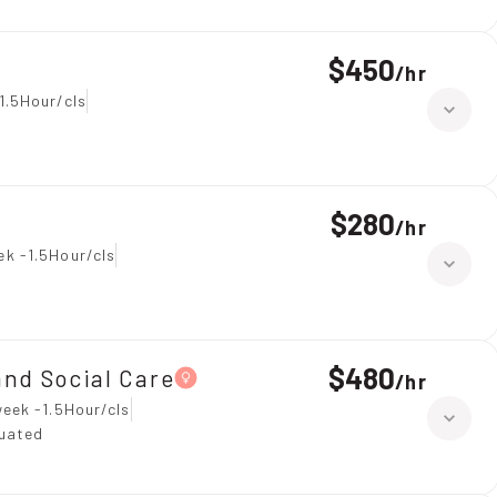
$450
/
hr
1.5Hour/cls
$280
/
hr
ek -1.5Hour/cls
$480
nd Social Care
/
hr
eek -1.5Hour/cls
duated