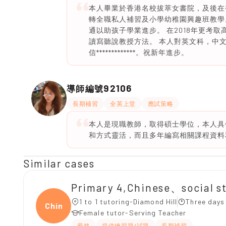
本人畢業於香港名校拔萃女書院，及後在
轉全職私人補習及小學幼稚園興趣班教學
通以助孩子學業進步。 在2018年更考取高難
讀寫聽說教授方法。 本人對英文科，中文科
信*************。祝新年進步。
92106
導師編號
長期補習
全英上堂
應試策略
本人是現職教師，取得碩士學位，本人具
和方式靈活，而且多年編寫相關課程資料
Similar cases
Primary 4,Chinese、social s
1 to 1 tutoring-Diamond Hill
Three days
Chine
Female tutor-Serving Teacher
嚴格
提供練習題/試題
長期補習