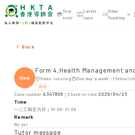
Star
Latest
Video
tutor
case
Teaching
Female Form 4,Health Management and Social Car
Back
Form 4,Health Management and
Healt
Video tutoring
One day a week -1.5Hour/cl
嚴格
A347858
2026/04/23
Case number
｜Check-in time
Time
一二三四五六日｜10:00-21:00
Remark
No yet
Tutor message