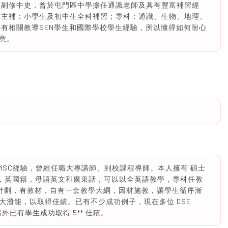
 副修中史，曾於屯門區中學擔任通識老師及具有豐富補習經
 主補：小學生及初中生全科補習；專科：通識、生物、地理、
具有相關教導SEN學生和國際學校學生經驗，所以懂得如何耐心
意。
教HMSC經驗，曾經任職大專講師、到校課程導師。本人擁有 碩士
 理科名校，英國籍，母語英文和廣東話，可以以全英語教學，專科任教
習計劃，有教材，自有一套教學大綱，因材施教，讓學生循序漸
大潛能，以取得佳績。已有不少成功例子，現在多位 DSE
外已有學生成功取得 5** 佳積。