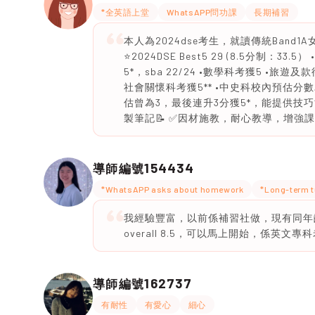
*全英語上堂
WhatsAPP問功課
長期補習
本人為2024dse考生，就讀傳統Band1
⭐️2024DSE Best5 29 (8.5分制：
5*，sba 22/24 •數學科考獲5 •
社會關懷科考獲5** •中史科校內預估分數為5
估曾為3，最後連升3分獲5*，能提供技
製筆記📝 ✅因材施教，耐心教導，增強
154434
導師編號
*WhatsAPP asks about homework
*Long-term t
我經驗豐富，以前係補習社做，現有同年齡學
overall 8.5，可以馬上開始，係英文專
162737
導師編號
有耐性
有愛心
細心