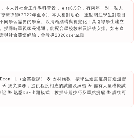
本人具社會工作學科背景，ielts6.5分，有兩年一對一私人
導班導師(2022年至今)。本人相對耐心，重點關注學生對題目
不同學習需要的學童。以清晰結構與視覺化工具引導學生建立
。授課時重視家長溝通，能配合學校教材及評核安排。如有查
社會關懷經驗，曾教導2026dser🙏🏻
Econ HL（全英授課） 🌟 因材施教，按學生進度度身訂造溫習
問題 🌟 拔尖操卷，提供程度相應的試題及練習 🌟 備有大量模擬試
記 🌟 熟悉DSE出題模式，教授答題技巧及重點提醒 🌟 課後可