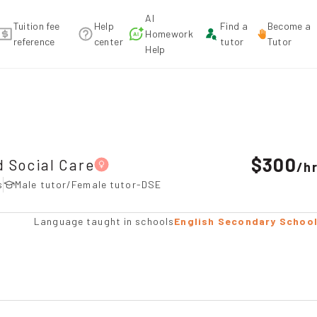
AI
Tuition fee
Help
Find a
Become a
Homework
reference
center
tutor
Tutor
Help
e，Ma On Shan Tuition recommendation
$300
 Social Care
/
h
s
Male tutor/Female tutor-DSE
Language taught in schools
English Secondary Schoo