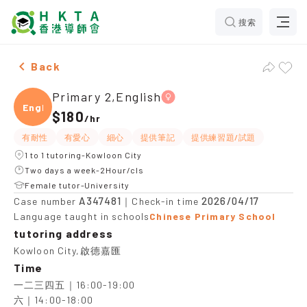
搜索
One Male & One Female Primary 2,English，Kowloon Ci
Back
Primary 2,English
Engli
$180
/
hr
有耐性
有愛心
細心
提供筆記
提供練習題/試題
1 to 1 tutoring-Kowloon City
Two days a week-2Hour/cls
Female tutor-University
A347481
2026/04/17
Case number
｜Check-in time
Language taught in schools
Chinese Primary School
tutoring address
Kowloon City,啟德嘉匯
Time
一二三四五｜16:00-19:00

六｜14:00-18:00