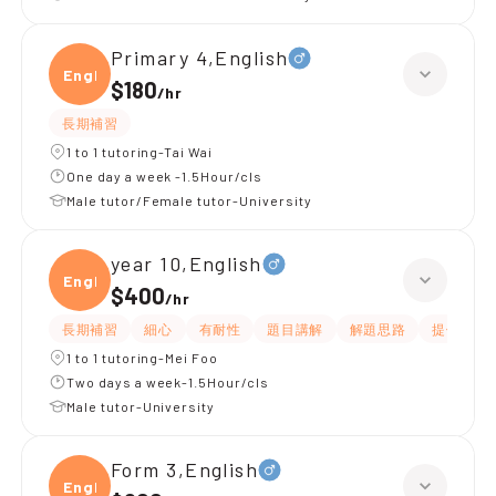
Primary 4,English
Engli
$180
/
hr
長期補習
1 to 1 tutoring-Tai Wai
One day a week -1.5Hour/cls
Male tutor/Female tutor-University
year 10,English
Engli
$400
/
hr
長期補習
細心
有耐性
題目講解
解題思路
提供練習
1 to 1 tutoring-Mei Foo
Two days a week-1.5Hour/cls
Male tutor-University
Form 3,English
Engli