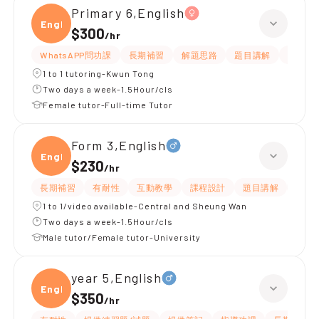
Primary 6,English
Engli
$300
/
hr
WhatsAPP問功課
長期補習
解題思路
題目講解
提供練
1 to 1 tutoring-Kwun Tong
Two days a week-1.5Hour/cls
Female tutor-Full-time Tutor
Form 3,English
Engli
$230
/
hr
長期補習
有耐性
互動教學
課程設計
題目講解
解題
1 to 1/video available-Central and Sheung Wan
Two days a week-1.5Hour/cls
Male tutor/Female tutor-University
year 5,English
Engli
$350
/
hr