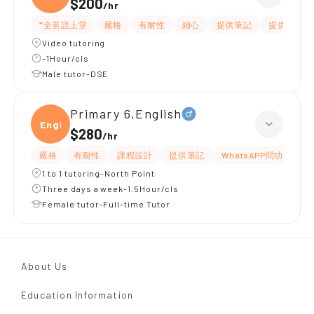
$200
/
hr
*全英語上堂
嚴格
有耐性
細心
提供筆記
提供練習題
Video tutoring
-1Hour/cls
Male tutor-DSE
Primary 6,English
Engli
$280
/
hr
嚴格
有耐性
課程設計
提供筆記
WhatsAPP問功課
1 to 1 tutoring-North Point
Three days a week-1.5Hour/cls
Female tutor-Full-time Tutor
About Us
Education Information