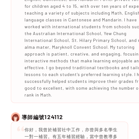
for children aged 4 to 15, with over ten years of exp
teaching a variety of subjects including Math, Englis
language classes in Cantonese and Mandarin. I have
worked with international students from schools su
the Australian International School, Yew Chung
International School, St. Hilary Primary School, and
alma mater, Maryknoll Convent School. My tutoring
approach is patient, creative, and engaging, focusi
interactive methods that make learning enjoyable a
effective. I go beyond traditional textbooks and tail
lessons to each student’s preferred learning style. I 
successfully helped students improve their grades f
good to excellent, with some achieving the number 
rank in Math.
124112
導師編號
你好，我曾於補習社中工作，亦曾與多名學生
一對一補習。有五年補習經驗，當中曾教導多