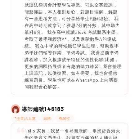
就讀法律與會計雙學位專業。可以全英授課，
能聽懂語，本人相對耐心，對題目理解，解題
有一套思考方法，可分享給學生相關經驗。 我
在高中時期就拿到了雅思7分的分數，其中聽力
單科8分。 我在高中就讀alevel考試體系中學，
考取了數學和經濟A*，以及進階數學A的優成
績。 我在中學的時候擔任學生助理，幫助過學
弟學妹們輔導作業，準備考試。 我會提前準備
課程容，加入根據孩子特征的個性化容(比如，
更多的詞匯拓展或者有趣的聽力練習). 我會整理
上課筆記，以供復習。如有需要，我也會提供
練習題目。學生也可以在WhatsApp 上向我提
问我都會心解答~
146183
導師編號
*全英語上堂
嚴格
有耐性
Hello 家長！我是一名補習老師，畢業於香港大
學的教育文憑學生。我擁有五年的私人補習經