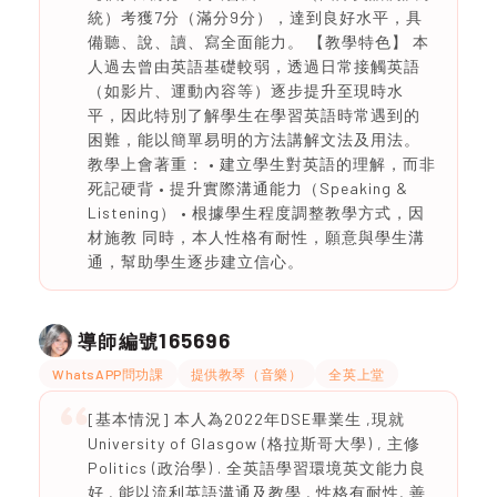
統）考獲7分（滿分9分），達到良好水平，具
備聽、說、讀、寫全面能力。 【教學特色】 本
人過去曾由英語基礎較弱，透過日常接觸英語
（如影片、運動內容等）逐步提升至現時水
平，因此特別了解學生在學習英語時常遇到的
困難，能以簡單易明的方法講解文法及用法。
教學上會著重： • 建立學生對英語的理解，而非
死記硬背 • 提升實際溝通能力（Speaking &
Listening） • 根據學生程度調整教學方式，因
材施教 同時，本人性格有耐性，願意與學生溝
通，幫助學生逐步建立信心。
165696
導師編號
WhatsAPP問功課
提供教琴（音樂）
全英上堂
[基本情況] 本人為2022年DSE畢業生 ,現就
University of Glasgow (格拉斯哥大學) , 主修
Politics (政治學) . 全英語學習環境英文能力良
好 , 能以流利英語溝通及教學 , 性格有耐性, 善