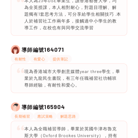
本人為23年DSE畢業生，讀香港都會大學，均
為全英授課，本人相對耐心，對題目理解、解
題獨有1套思考方法，可分享給學生相關技巧 .本
人於補習社工作兩年多，接觸過中小學生的教
導工作，在校也有與同學交流學習
164071
導師編號
有耐性
有愛心
提供筆記
現為香港城市大學創意媒體year three學生，畢
業於九龍民生書院，有三年任職補習社功輔班
尊師經驗，有耐性和愛心。
165904
導師編號
長期補習
應試策略
解題思路
本人為全職補習導師，畢業於英國牛津布魯克
斯大學（Oxford Brookes University），持有