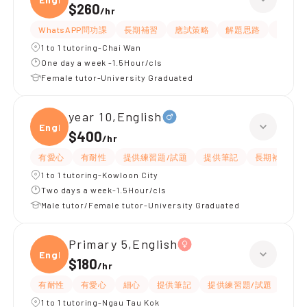
$260
/
hr
WhatsAPP問功課
長期補習
應試策略
解題思路
題目講
1 to 1 tutoring-Chai Wan
One day a week -1.5Hour/cls
Female tutor-University Graduated
year 10,English
Engli
$400
/
hr
有愛心
有耐性
提供練習題/試題
提供筆記
長期補習
1 to 1 tutoring-Kowloon City
Two days a week-1.5Hour/cls
Male tutor/Female tutor-University Graduated
Primary 5,English
Engli
$180
/
hr
有耐性
有愛心
細心
提供筆記
提供練習題/試題
指導
1 to 1 tutoring-Ngau Tau Kok