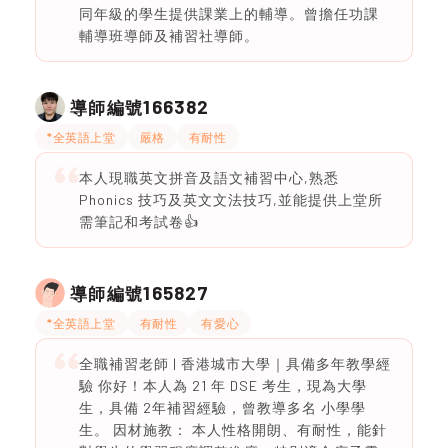
同年級的學生提供課業上的輔導。曾擔任功課
輔導班導師及補習社導師。
166382
導師編號
*全英語上堂
嚴格
有耐性
本人現職英文拼音及語文補習中心,熟悉
Phonics 技巧及英文文法技巧,並能提供上堂所
需筆記和考試卷👍
165827
導師編號
*全英語上堂
有耐性
有愛心
全職補習老師 | 香港城市大學｜具備多年教學經
驗 你好！本人為 21 年 DSE 考生，現為大學
生，具備 2年補習經驗，曾教導多名 小學學
生。 因材施教： 本人性格開朗、有耐性，能針