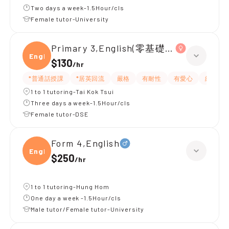
Two days a week-1.5Hour/cls
Female tutor-University
Primary 3,English(零基礎, 會話)
Engli
$130
/
hr
*普通話授課
*居英回流
嚴格
有耐性
有愛心
細心
1 to 1 tutoring-Tai Kok Tsui
Three days a week-1.5Hour/cls
Female tutor-DSE
Form 4,English
Engli
$250
/
hr
1 to 1 tutoring-Hung Hom
One day a week -1.5Hour/cls
Male tutor/Female tutor-University