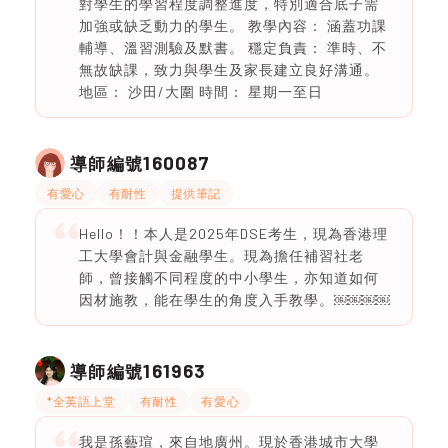
對學生的學習程度調整進度，特別適合底子需
加強或缺乏動力的學生。 教學內容： 涵蓋功課
輔導、溫習測驗及默書。 穩定負責： 準時、不
無故缺課，致力與學生及家長建立良好溝通。
地區： 沙田/大圍 時間： 星期一至日
160087
導師編號
有愛心
有耐性
提供筆記
Hello！！本人是2025年DSE考生，現為香港理
工大學會計與金融學生。現為擔任補習社老
師，曾接觸不同程度的中小學生，亦知道如何
因材施教，能在學生的角度入手教學。￼￼￼￼
161963
導師編號
*全英語上堂
有耐性
有愛心
我是孫藝瑄，來自地廣州。現於香港城市大學