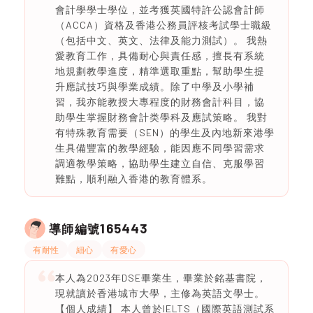
會計學學士學位，並考獲英國特許公認會計師
（ACCA）資格及香港公務員評核考試學士職級
（包括中文、英文、法律及能力測試）。 我熱
愛教育工作，具備耐心與責任感，擅長有系統
地規劃教學進度，精準選取重點，幫助學生提
升應試技巧與學業成績。除了中學及小學補
習，我亦能教授大專程度的財務會計科目，協
助學生掌握財務會計类學科及應試策略。 我對
有特殊教育需要（SEN）的學生及內地新來港學
生具備豐富的教學經驗，能因應不同學習需求
調適教學策略，協助學生建立自信、克服學習
難點，順利融入香港的教育體系。
165443
導師編號
有耐性
細心
有愛心
本人為2023年DSE畢業生，畢業於銘基書院，
現就讀於香港城市大學，主修為英語文學士。
【個人成績】 本人曾於IELTS（國際英語測試系