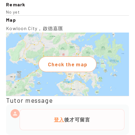
Remark
No yet
Map
Kowloon City，啟德嘉匯
Check the map
Tutor message
登入
後才可留言