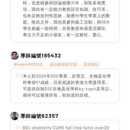
時，也曾經參與辯論校隊六年，領取多個獎
項，因此有一定能力教授語言知識、技巧等，
也有足夠批判性思維，能應付學生學業上的難
題。除此之外，我也曾參與義工活動，與SEN
學生相處一段時間，亦曾教授有過度活躍症、
專注力不足的小朋友，有一定耐性、愛心。
165432
導師編號
WhatsAPP問功課
提供練習題/試題
提供筆記
本人於2025年DSE畢業，於英文、生物及化學
科奪得5*成績，目前就讀於香港大學護理系，
可提供自制DSE生物及化學科by-topic及筆記，
期待可以發揮所長，助你達到目標。
62357
導師編號
BSc chemistry CUHK full time tutor,over20