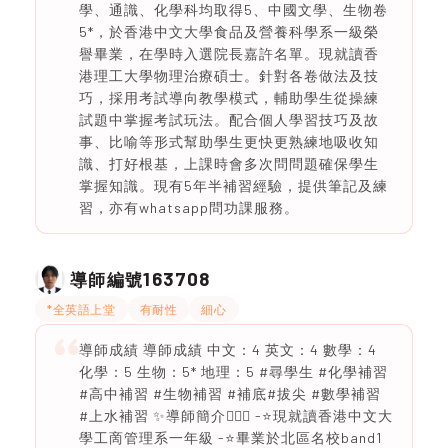
學、通識、化學科均取得5、中國文學、生物卷
5*，於香港中文大學食品及營養科學系一級榮
譽畢業，在學時入選院長嘉許名單。現就讀香
港理工大學物理治療碩士。針對各卷做法及技
巧，採用考試導向教學模式，輔助學生從操練
試題中掌握考試玩法。配合個人學習技巧及故
事、比喻等形式幫助學生更快更熟練地吸收知
識、打好根基，上課時會多次問問題確保學生
掌握知識。現有5年半補習經驗，提供筆記及練
習，亦有whatsapp問功課服務。
163708
導師編號
*全英語上堂
有耐性
細心
導師成績 導師成績 中文：4 英文：4 數學：4
化學：5 生物：5* 地理：5 #尋學生 #化學補習
#高中補習 #生物補習 #補底#拔尖 #數學補習
#上水補習 ✨導師簡介🙋🏻‍♂️ -⭐現就讀香港中文大
學工啇管理系一年級 -⭐畢業於北區名校band1