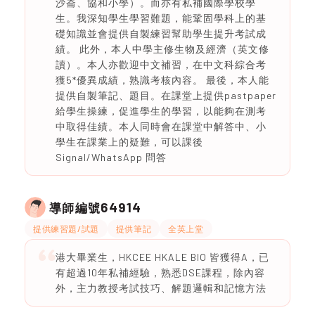
沙崙、協和小學）。而亦有私補國際學校學
生。我深知學生學習難題，能鞏固學科上的基
礎知識並會提供自製練習幫助學生提升考試成
績。 此外，本人中學主修生物及經濟（英文修
讀）。本人亦歡迎中文補習，在中文科綜合考
獲5*優異成績，熟識考核內容。 最後，本人能
提供自製筆記、題目。在課堂上提供pastpaper
給學生操練，促進學生的學習，以能夠在測考
中取得佳績。本人同時會在課堂中解答中、小
學生在課業上的疑難，可以課後
Signal/WhatsApp 問答
64914
導師編號
提供練習題/試題
提供筆記
全英上堂
港大畢業生，HKCEE HKALE BIO 皆獲得A，已
有超過10年私補經驗，熟悉DSE課程，除內容
外，主力教授考試技巧、解題邏輯和記憶方法