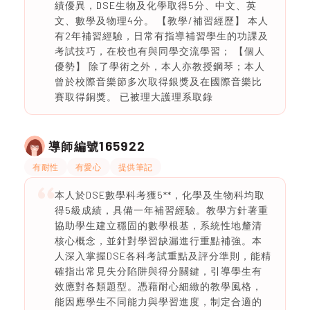
績優異，DSE生物及化學取得5分、中文、英
文、數學及物理4分。 【教學/補習經歷】 本人
有2年補習經驗，日常有指導補習學生的功課及
考試技巧，在校也有與同學交流學習； 【個人
優勢】 除了學術之外，本人亦教授鋼琴；本人
曾於校際音樂節多次取得銀獎及在國際音樂比
賽取得銅獎。 已被理大護理系取錄
165922
導師編號
有耐性
有愛心
提供筆記
本人於DSE數學科考獲5**，化學及生物科均取
得5級成績，具備一年補習經驗。教學方針著重
協助學生建立穩固的數學根基，系統性地釐清
核心概念，並針對學習缺漏進行重點補強。本
人深入掌握DSE各科考試重點及評分準則，能精
確指出常見失分陷阱與得分關鍵，引導學生有
效應對各類題型。憑藉耐心細緻的教學風格，
能因應學生不同能力與學習進度，制定合適的