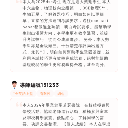
本人為2025dse考生 現在是港大藥劑學生 本人
中六生物，物理校內全級第一，DSE物理5**，
生物五星，了解答題技巧，明白如何以更簡
單，直接的方法達到考試要求，過往dse past
paper都做過並熟讀，明白考試要求。能幫助學
生指出溫習方向，令學生更有效率溫習，並提
升考試技巧，從而令成績進步。 另外，本人數
學科亦是全級頭三。十分清楚考評局出題方
式，尤其MC，明白如何幫助學生鞏固基礎，並
利用考試技巧更有效率完成試卷，絕對能幫助
基礎較弱的學生更容易獲得合格，甚至高分。
151233
導師編號
*全英語上堂
有耐性
細心
本人2024年畢業於聖若瑟書院，在校積極參與
學校活動、協助老師進行活動、積極參與童軍
及聯校科學展覽。優點細心、了解同學的需
要、功課文書整潔。 【個人成績】 本人在學成