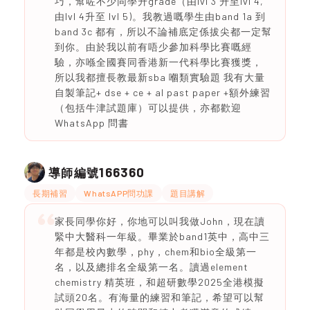
巧，幫咗不少同學升grade（由lvl 3 升至lvl 4,
由lvl 4升至 lvl 5)。我教過嘅學生由band 1a 到
band 3c 都有，所以不論補底定係拔尖都一定幫
到你。由於我以前有唔少參加科學比賽嘅經
驗，亦喺全國賽同香港新一代科學比賽獲獎，
所以我都擅長教最新sba 嗰類實驗題 我有大量
自製筆記+ dse + ce + al past paper +額外練習
（包括牛津試題庫）可以提供，亦都歡迎
WhatsApp 問書
166360
導師編號
長期補習
WhatsAPP問功課
題目講解
家長同學你好，你地可以叫我做John，現在讀
緊中大醫科一年級。畢業於band1英中，高中三
年都是校內數學，phy，chem和bio全級第一
名，以及總排名全級第一名。讀過element
chemistry 精英班，和超研數學2025全港模擬
試頭20名。有海量的練習和筆記，希望可以幫