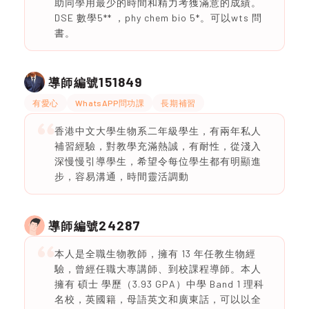
助同學用最少的時間和精力考獲滿意的成績。
DSE 數學5** ，phy chem bio 5*。可以wts 問
書。
151849
導師編號
有愛心
WhatsAPP問功課
長期補習
香港中文大學生物系二年級學生，有兩年私人
補習經驗，對教學充滿熱誠，有耐性，從淺入
深慢慢引導學生，希望令每位學生都有明顯進
步，容易溝通，時間靈活調動
24287
導師編號
本人是全職生物教師，擁有 13 年任教生物經
驗，曾經任職大專講師、到校課程導師。本人
擁有 碩士 學歷（3.93 GPA）中學 Band 1 理科
名校，英國籍，母語英文和廣東話，可以以全