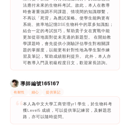
法應付未來的生物科考試。故此，本人在教導
時會著重強調不同課題、情境間的知識聯繫，
不再以「死背」為應試策略。使學生能夠更有
系統、效率地記憶DSE生物科中的眾多知識點；
結合一定的考試技巧，幫助貴子女在實戰中能
更加從容地面對從未見過的新題型。 在開始教
學課題時，會先提供小測驗評估學生對相關課
題的掌握度，以能更有針對性地為學生製作練
習及筆記，幫助成績順利提升。 此外，本人亦
可教導入門及初級程度日文，歡迎家長諮詢。
165167
導師編號
有耐性
細心
提供筆記
本人為中文大學工商管理yr1 學生，於生物科考
獲Level5 成績，可以提供筆記練習，及解題思
路，亦可以隨時提問。