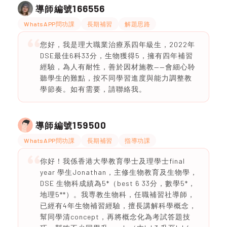
166556
導師編號
WhatsAPP問功課
長期補習
解題思路
您好，我是理大職業治療系四年級生，2022年
DSE最佳6科33分，生物獲得5，擁有四年補習
經驗，為人有耐性，善於因材施教——會細心聆
聽學生的難點，按不同學習進度與能力調整教
學節奏。如有需要，請聯絡我。
159500
導師編號
WhatsAPP問功課
長期補習
指導功課
你好！我係香港大學教育學士及理學士final
year 學生Jonathan，主修生物教育及生物學，
DSE 生物科成績為5*（best 6 33分，數學5*，
地理5**）。我専教生物科，任職補習社導師，
已經有4年生物補習經驗，擅長講解科學概念，
幫同學清concept，再將概念化為考試答題技