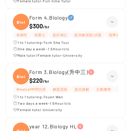
Female tutor-Full-time Tutor
Form 4,Biology
Biolo
$300
/
hr
有耐性
有愛心
提供筆記
提供練習題/試題
指導功課
1 to 1 tutoring-Tsim Sha Tsui
One day a week -1.5Hour/cls
Male tutor/Female tutor-University
Form 3,Biology(升中三)
Biolo
$220
/
hr
WhatsAPP問功課
解題思路
題目講解
互動教學
指導功
1 to 1 tutoring-Tsuen Wan
Two days a week-1.5Hour/cls
Female tutor-University
year 12,Biology HL
Biolo