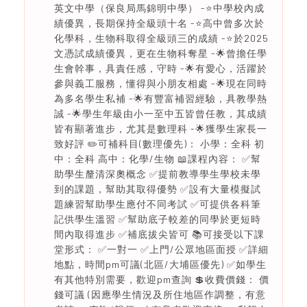
英文中學（保良局馬錦明中學） -⭐中學校內成
績優異，長期保持全級頭十名 -⭐高中曾多次於
化學科，生物科取得全級頭三的成績 -⭐於2025
文憑試成績優異，更在生物科奪星 -🌟曾擔任學
生會幹事，具責任感，守時 -🌟有愛心，活躍於
參與義工服務，懂得與小朋友相處 -🌟現在同時
為多名學生私補 -🌟有豐富補習經驗，具教學熱
誠 -🌟學生年級由小一至中五皆曾任教，其成績
皆有顯著進步，尤其是數理科 -🌟獲學生家長一
致好評 ✏️可補科目(數理優先)： 小學：全科 初
中：全科 高中：化學/生物 📖課程內容： ✅幫
助學生釐清深奧概念 ✅提前教導學生學校未學
到的課題，幫助其取得優勢 ✅設有大量模擬試
題練習幫助學生應付不同考試 ✅可提供各科筆
記供學生溫習 ✅幫助底子較差的同學於更短時
間內取得進步 ✅補底拔尖皆可 📚可接受以下課
堂形式： ✅一對一 ✅上門/公眾地區面授 ✅詳細
地點，時間pm可議(北區/大埔區優先) ✅如學生
有其他特別需要，歡迎pm查詢 💲收費價錢： 價
錢可議 (因應學生情況及所住地區作調整，有意