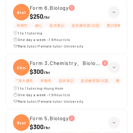
Form 6,Biology
Biolo
$250
/
hr
有耐性
細心
提供筆記
提供練習題/試題
應試策略
1 to 1 tutoring
One day a week -1.5Hour/cls
Male tutor/Female tutor-University
Form 3,Chemistry、Biology、Physics
Chemi
$300
/
hr
*港大優先
有耐性
提供筆記
提供練習題/試題
應試策略
1 to 1 tutoring-Hung Hom
One day a week -1.5Hour/cls
Male tutor/Female tutor-University
Form 5,Biology
Biolo
$300
/
hr