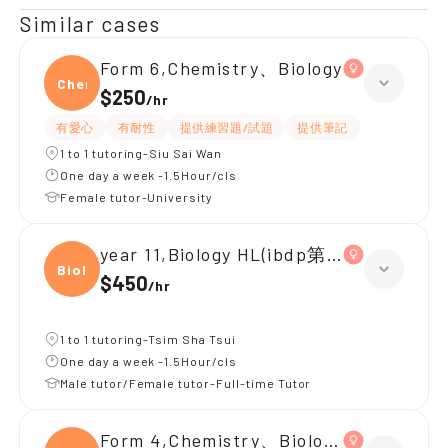
Similar cases
Form 6,Chemistry、Biology
Chemi
$250
/
hr
有愛心
有耐性
提供練習題/試題
提供筆記
1 to 1 tutoring-Siu Sai Wan
One day a week -1.5Hour/cls
Female tutor-University
year 11,Biology HL(ibdp第一年)
Biolo
$450
/
hr
1 to 1 tutoring-Tsim Sha Tsui
One day a week -1.5Hour/cls
Male tutor/Female tutor-Full-time Tutor
Form 4,Chemistry、Biology