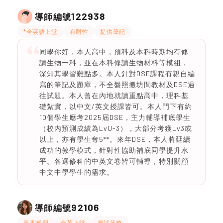
122938
導師編號
*全英語上堂
有耐性
提供筆記
同學你好，本人高中，預科及本科時期均有修
讀生物一科，並在本科修讀生物材料等模組，
深知其學習難點多。本人針對DSE課程有親自編
寫的筆記及題庫，不全盤照搬坊間教材及DSE過
往試題。本人曾在內地就讀重點高中，理科基
礎紮實，以中文/英文授課皆可。本人門下有約
10個學生應考2025屆DSE，主力輔導補底學生
（校內預測成績為LvU-3），大部分考獲Lv3或
以上，亦有學生奪5**。來年DSE，本人將延續
成功的教學模式，針對性協助補底同學提升水
平。各選修科的中英文卷皆可輔導，特別關顧
中文中學學生的需求。
92106
導師編號
長期補習
全英上堂
應試策略