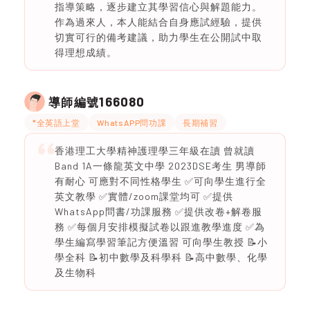
指導策略，逐步建立其學習信心與解題能力。
作為過來人，本人能結合自身應試經驗，提供
切實可行的備考建議，助力學生在公開試中取
得理想成績。
166080
導師編號
*全英語上堂
WhatsAPP問功課
長期補習
香港理工大學精神護理學三年級在讀 曾就讀
Band 1A一條龍英文中學 2023DSE考生 男導師
有耐心 可應對不同性格學生 ✅可向學生進行全
英文教學 ✅實體/zoom課堂均可 ✅提供
WhatsApp問書/功課服務 ✅提供改卷+解卷服
務 ✅每個月安排模擬試卷以跟進教學進度 ✅為
學生編寫學習筆記方便溫習 可向學生教授 📝小
學全科 📝初中數學及科學科 📝高中數學、化學
及生物科