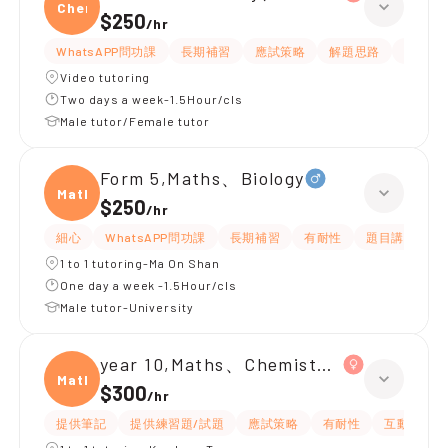
Chemi
$250
/
hr
WhatsAPP問功課
長期補習
應試策略
解題思路
題目講
Video tutoring
Two days a week-1.5Hour/cls
Male tutor/Female tutor
Form 5,Maths、Biology
Maths
$250
/
hr
細心
WhatsAPP問功課
長期補習
有耐性
題目講解
1 to 1 tutoring-Ma On Shan
One day a week -1.5Hour/cls
Male tutor-University
year 10,Maths、Chemistry、Biology
Maths
$300
/
hr
提供筆記
提供練習題/試題
應試策略
有耐性
互動教學