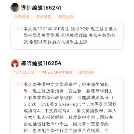
155241
導師編號
長期補習
應試策略
解題思路
本人為2022年DSE考生 獲取27分 現主修香港大
學科學及教育學系 充滿教學經驗 亦富有教學熱
誠 希望以有趣的方式與學生上課
116254
導師編號
*全英語上堂
WhatsAPP問功課
應試策略
本人為香港中文大學畢業生，曾主修生物化
學，現主修放射治療，對生物、數理等學科方
面有專業知識和教學經驗。公開試成績為Best
Six 26，DSE英文Speaking 5**，大學英文課程
成績有A，中文課程有A-，擅長英語教學。本人
有六年私人補習經驗，程度為中小學，同時亦
曾在補習社教導中學生，因此有一定指導經
驗，也會配合學生程度而提供合適指導。同