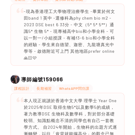
-現為香港理工大學物理治療學生 -畢業於何文
田band 1 英中 -選修科為phy chem bio m2 -
2023 DSE best 6 33分 - 中文（5* 5* 5**）通
識5* 生物 5* - 現專補高中bio和小學全科 - 可
以一對一/小組授課 - 有補f3-6 bio和小學全科
的經驗 - 學生來自德望、迦密、九龍塘真光中
學等 - 啟德附近可上門 其他地區prefer online
🙏🏻🩷
159066
導師編號
課程設計
長期補習
WhatsAPP問功課
本人現正就讀於香港中文大學 理學士 Year One
於2025年DSE 取得生物5*以及數學5的成績，
著力教導DSE 生物科及數學科，對於部分基礎
較弱、知識點概念不清的同學也有自己一套教
學方式。 自2024年開始，生物科的出題方式逐
漸轉變，以往「肯背就能攞高分」的觀念已無