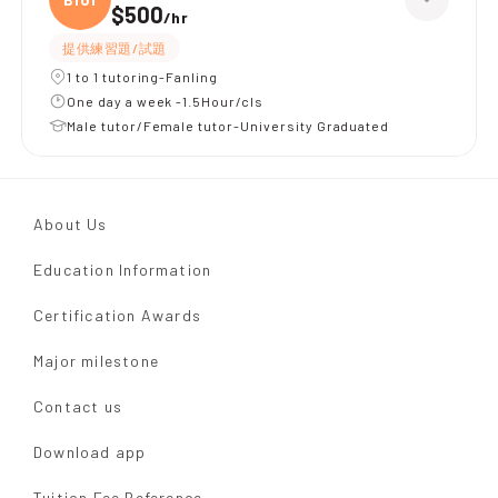
$500
/
hr
提供練習題/試題
1 to 1 tutoring-Fanling
One day a week -1.5Hour/cls
Male tutor/Female tutor-University Graduated
About Us
Education Information
Certification Awards
Major milestone
Contact us
Download app
Tuition Fee Reference