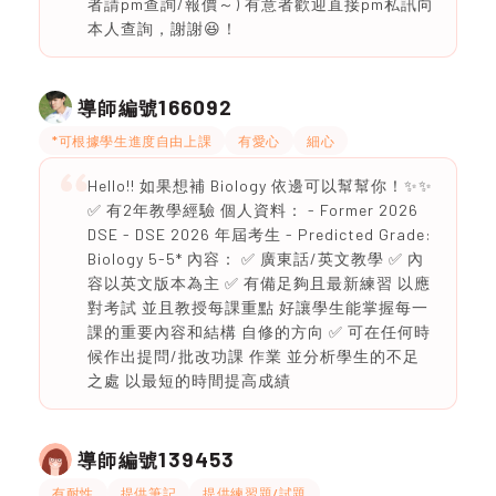
者請pm查詢/報價～) 有意者歡迎直接pm私訊向
本人查詢，謝謝😆！
166092
導師編號
*可根據學生進度自由上課
有愛心
細心
Hello!! 如果想補 Biology 依邊可以幫幫你！✨✨
✅ 有2年教學經驗 個人資料： - Former 2026
DSE - DSE 2026 年屆考生 - Predicted Grade:
Biology 5-5* 內容： ✅ 廣東話/英文教學 ✅ 內
容以英文版本為主 ✅ 有備足夠且最新練習 以應
對考試 並且教授每課重點 好讓學生能掌握每一
課的重要內容和結構 自修的方向 ✅ 可在任何時
候作出提問/批改功課 作業 並分析學生的不足
之處 以最短的時間提高成績
139453
導師編號
有耐性
提供筆記
提供練習題/試題