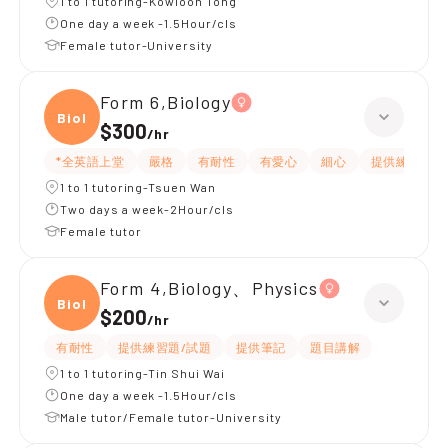
1 to 1 tutoring-Kowloon Tong
One day a week -1.5Hour/cls
Female tutor-University
Form 6,Biology
Biolo
$300
/
hr
*全英語上堂
嚴格
有耐性
有愛心
細心
提供練習題/
1 to 1 tutoring-Tsuen Wan
Two days a week-2Hour/cls
Female tutor
Form 4,Biology、Physics
Biolo
$200
/
hr
有耐性
提供練習題/試題
提供筆記
題目講解
1 to 1 tutoring-Tin Shui Wai
One day a week -1.5Hour/cls
Male tutor/Female tutor-University