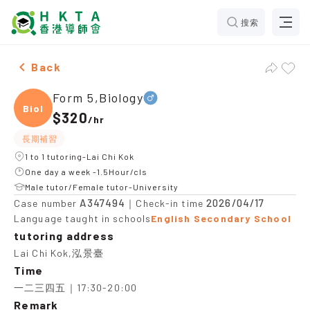
搜索
Male Form 5,Biology，Lai Chi Kok Tuition recommenda
Back
Form 5,Biology
Biolo
$320
/
hr
長期補習
1 to 1 tutoring-Lai Chi Kok
One day a week -1.5Hour/cls
Male tutor/Female tutor-University
A347494
2026/04/17
Case number
｜Check-in time
Language taught in schools
English Secondary School
tutoring address
Lai Chi Kok,泓景臺
Time
一二三四五｜17:30-20:00
Remark