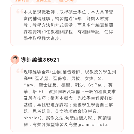
本人是現職教師，取得碩士學位，本人具備豐
富的補習經驗，補習超過15年，能夠因材施
教，教學方法和方式靈活，而且多年編寫相關
課程資料和任教相關課程，有相關筆記，使得
學生取得極大進步。
38521
導師編號
現職經驗全科(生物)補習老師。現教授的學生到
高中( 聖若瑟、聖保祿、男拔、女拔、St
Mary、 聖士提反、德望、喇沙、St Paul、英
華、培正)。 教授同級及準備下一級的程度要求
及所有技巧：從基本概念，先按學生程度打好
基礎，再挑戰進深課程；最後學生學會自己解
題、思考題目。英文強項教會話(拼音、
phonics)、寫作文法(句型由淺入深)、閱讀理
解，有齊各類型練習及完整grammar note。