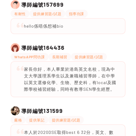
157699
導師編號
有耐性
提供練習題/試題
指導功課
hello係唔係想補bio
164436
導師編號
WhatsAPP問功課
長期補習
提供練習題/試題
家長你好，本人畢業於港島英文名校，現為中
文大學護理系學生以及兼職補習導師，在中學
以英文選修化學、生物、歷史科，有local及國
際學校補習經驗，同時有教導SEN學生經歷。
131599
導師編號
嚴格
提供筆記
提供練習題/試題
本人於2020DSE取得best 6 32分，英文、數