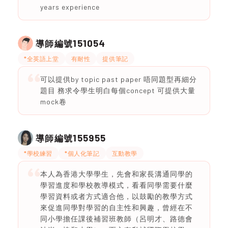
years experience
151054
導師編號
*全英語上堂
有耐性
提供筆記
可以提供by topic past paper 唔同題型再細分
題目 務求令學生明白每個concept 可提供大量
mock卷
155955
導師編號
*學校練習
*個人化筆記
互動教學
本人為香港大學學生，先會和家長溝通同學的
學習進度和學校教導模式，看看同學需要什麼
學習資料或者方式適合他，以鼓勵的教學方式
來促進同學對學習的自主性和興趣，曾經在不
同小學擔任課後補習班教師（呂明才、路德會