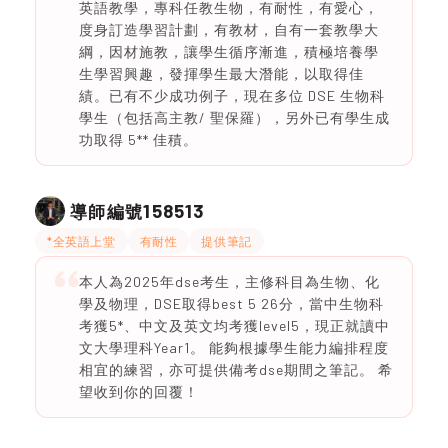
英語教學，專科任教生物，有耐性，有愛心，
度身訂造學習計劃，有教材，自有一套教學大
綱，因材施教，讓學生循序漸進，積極培養學
生學習興趣，發揮學生最大潛能，以取得佳
績。已有不少成功例子，現在多位 DSE 生物科
學生（包括高主教/ 聖保羅），另外已有學生成
功取得 5** 佳積。
158513
導師編號
*全英語上堂
有耐性
提供筆記
本人為2025年dse考生，主修科目為生物、化
學及物理，DSE取得best 5 26分，當中生物科
考獲5*、中文及英文均考獲level5，現正就讀中
文大學理科Year1。 能夠根據學生能力編排程度
相宜的練習，亦可提供備考dse期間之筆記。 希
望收到你的回覆！