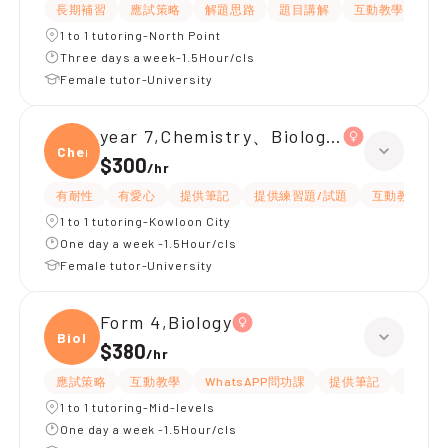
長期補習
應試策略
解題思路
題目講解
互動教學
提
1 to 1 tutoring-North Point
Three days a week-1.5Hour/cls
Female tutor-University
year 7,Chemistry、Biology、Physics
Chemi
$300
/
hr
有耐性
有愛心
提供筆記
提供練習題/試題
互動教學
1 to 1 tutoring-Kowloon City
One day a week -1.5Hour/cls
Female tutor-University
Form 4,Biology
Biolo
$380
/
hr
應試策略
互動教學
WhatsAPP問功課
提供筆記
有耐性
1 to 1 tutoring-Mid-levels
One day a week -1.5Hour/cls