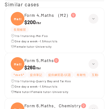
Similar cases
Form 4,Maths （M2）
Maths
$200
/
hr
長期補習
1 to 1 tutoring-Mei Foo
One day a week -1.5Hour/cls
Female tutor-University
Form 5,Maths
Maths
$260
/
hr
*dse 5*
提供筆記
提供練習題/試題
有耐性
互動教學
1 to 1 tutoring-Quarry Bay and Tai Koo
One day a week -1.5Hour/cls
Male tutor/Female tutor-University
Form 6,Maths、Chemistry