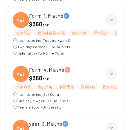
Form 1,Maths
Maths
$350
/
hr
提供筆記
提供練習題/試題
應試策略
課程設計
題目講解
1 to 1 tutoring-Tseung Kwan O
Two days a week-1.5Hour/cls
Male tutor-Full-time Tutor
Form 4,Maths
Maths
$350
/
hr
長期補習
應試策略
解題思路
題目講解
提供筆記
提
1 to 1 tutoring-Sai Kung
One day a week -1.5Hour/cls
Female tutor-University
year 3,Maths
Maths