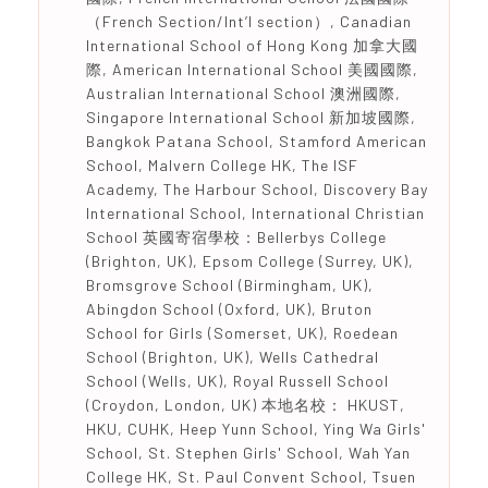
（French Section/Int’l section）, Canadian
International School of Hong Kong 加拿大國
際, American International School 美國國際,
Australian International School 澳洲國際,
Singapore International School 新加坡國際,
Bangkok Patana School, Stamford American
School, Malvern College HK, The ISF
Academy, The Harbour School, Discovery Bay
International School, International Christian
School 英國寄宿學校：Bellerbys College
(Brighton, UK), Epsom College (Surrey, UK),
Bromsgrove School (Birmingham, UK),
Abingdon School (Oxford, UK), Bruton
School for Girls (Somerset, UK), Roedean
School (Brighton, UK), Wells Cathedral
School (Wells, UK), Royal Russell School
(Croydon, London, UK) 本地名校： HKUST,
HKU, CUHK, Heep Yunn School, Ying Wa Girls'
School, St. Stephen Girls' School, Wah Yan
College HK, St. Paul Convent School, Tsuen