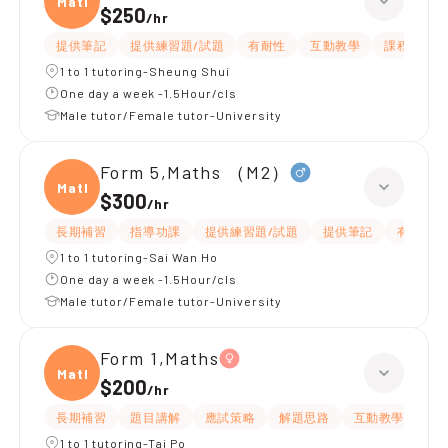
Maths
$250
/
hr
提供筆記
提供練習題/試題
有耐性
互動教學
課程設計
1 to 1 tutoring-Sheung Shui
One day a week -1.5Hour/cls
Male tutor/Female tutor-University
Form 5,Maths （M2）
Maths
$300
/
hr
長期補習
指導功課
提供練習題/試題
提供筆記
有耐性
1 to 1 tutoring-Sai Wan Ho
One day a week -1.5Hour/cls
Male tutor/Female tutor-University
Form 1,Maths
Maths
$200
/
hr
長期補習
題目講解
應試策略
解題思路
互動教學
指
1 to 1 tutoring-Tai Po