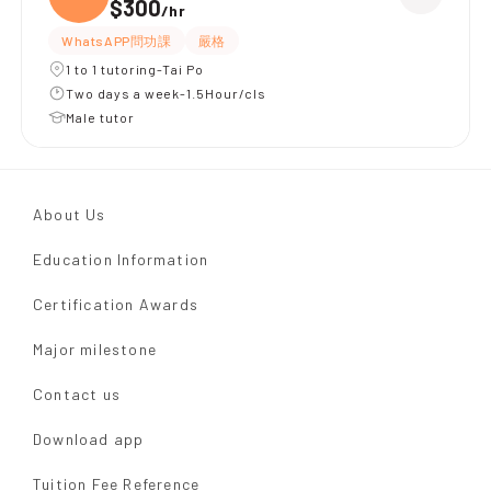
$300
/
hr
WhatsAPP問功課
嚴格
1 to 1 tutoring-Tai Po
Two days a week-1.5Hour/cls
Male tutor
About Us
Education Information
Certification Awards
Major milestone
Contact us
Download app
Tuition Fee Reference