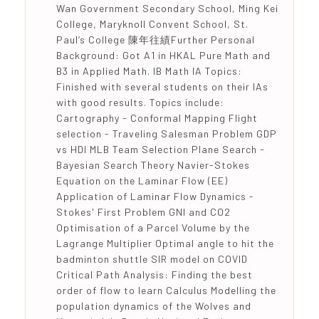
Wan Government Secondary School, Ming Kei
College, Maryknoll Convent School, St.
Paul’s College 陳年往績Further Personal
Background: Got A1 in HKAL Pure Math and
B3 in Applied Math. IB Math IA Topics:
Finished with several students on their IAs
with good results. Topics include:
Cartography - Conformal Mapping Flight
selection - Traveling Salesman Problem GDP
vs HDI MLB Team Selection Plane Search -
Bayesian Search Theory Navier-Stokes
Equation on the Laminar Flow (EE)
Application of Laminar Flow Dynamics -
Stokes' First Problem GNI and CO2
Optimisation of a Parcel Volume by the
Lagrange Multiplier Optimal angle to hit the
badminton shuttle SIR model on COVID
Critical Path Analysis: Finding the best
order of flow to learn Calculus Modelling the
population dynamics of the Wolves and