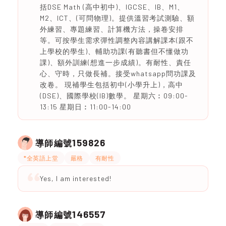
括DSE Math (高中初中)、IGCSE、IB、M1、
M2、ICT、(可問物理)。提供溫習考試測驗、額
外練習、專題練習、計算機方法，操卷安排
等。可按學生需求彈性調整內容講解課本(跟不
上學校的學生)、輔助功課(有聽書但不懂做功
課)、額外訓練(想進一步成績)。有耐性、責任
心、守時，只做長補。接受whatsapp問功課及
改卷。 現補學生包括初中(小學升上)，高中
(DSE)、國際學校(IB)數學。 星期六︰09:00-
13:15 星期日︰11:00-14:00
159826
導師編號
*全英語上堂
嚴格
有耐性
Yes, I am interested!
146557
導師編號