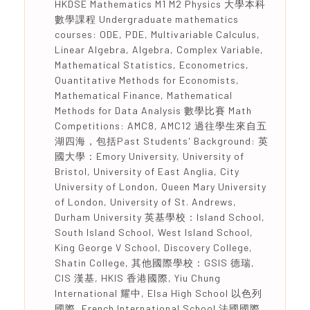
HKDSE Mathematics M1 M2 Physics 大學本科
數學課程 Undergraduate mathematics
courses: ODE, PDE, Multivariable Calculus,
Linear Algebra, Algebra, Complex Variable,
Mathematical Statistics, Econometrics,
Quantitative Methods for Economists,
Mathematical Finance, Mathematical
Methods for Data Analysis 數學比賽 Math
Competitions: AMC8, AMC12 過往學生來自五
湖四海，包括Past Students' Background: 英
國大學：Emory University, University of
Bristol, University of East Anglia, City
University of London, Queen Mary University
of London, University of St. Andrews,
Durham University 英基學校：Island School,
South Island School, West Island School,
King George V School, Discovery College,
Shatin College, 其他國際學校：GSIS 德瑞,
CIS 漢基, HKIS 香港國際, Yiu Chung
International 耀中, Elsa High School 以色列
國際, French International School 法國國際