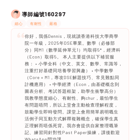
160297
導師編號
細心
有耐性
嚴格
你好，我係Dennis，現就讀香港科技大學商學
院一年級，2025年DSE畢業。數學（必修部
分）同M1（數學延伸單元1）均取得5*，經濟科
（Econ）取得5。 本人主要提供以下補習服
務： • 小學全科（中文、英文、數學、常識等，
注重打好基礎同培養學習興趣） • 中學數學
（Core + M1，專攻DSE解題技巧、常見難點同
計機應用） • 中學經濟（Econ，由基礎概念到
圖表分析、考試答題框架，助學生衝擊高分）
我教學態度細心、有耐性、夠chur，最怕學生
有問題唔問，所以上堂會主動檢查理解程度，
鼓勵學生即時發問。課堂上會用簡單易明嘅生
活例子同互動方式解釋複雜概念，確保學生真
正理解而唔係死背。我亦會提供自家整理嘅筆
記、練習同針對性Past Paper操練，課後歡迎
WhatsApp問功課。