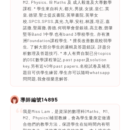
M2, Physics, IB Maths 及 成人毅進及大專數學
課程. * 學生來自科大,都大,男拔,女拔,皇仁,英
皇,德望,聖士提反書院,英華書院,英華女
校,SPCS,SPSS,真光,九華,安柱,林護,培正,嘉
諾撒,聖羅撒,善德,何明華會督銀禧,高主教,鄧肇
堅等Band 1中學.也有band 3學校學生, 亦有澳
洲Foundation課程學生. * 擅長改善數底較弱學
生, 了解大部分學生的邏輯及答題錯誤, 詳盡分
析數理及答題技巧, * 本人有齊自製已分topics
的DSE數學課程筆記,past paper及solution
key,另有近40年past papers,名校試卷及補充
題目可供學生練習,學生亦可以隨時whatsapp
問問題,我會很樂意解答.
14895
導師編號
我是Miss Lam，是資深的數理科(Maths、M1、
M2、Physics)補習教練，會為學生量身定做適
合他們的教學方法，保證學生在短時間內有明