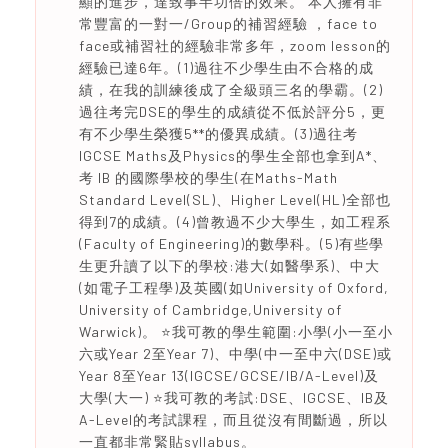
顯的進步，達致事半功倍的效果。 本人擁有非
常豐富的一對一/Group的補習經驗 ，face to
face或補習社的經驗非常多年，zoom lesson的
經驗已達6年。(1)過往不少學生由不合格的成
績，在我的訓練後成了全級頭三名的學霸。(2)
過往考完DSE的學生的成績從不低於評分5，更
有不少學生榮獲5**的優異成績。(3)過往考
IGCSE Maths及Physics的學生全部也拿到A*、
考 IB 的國際學校的學生(在Maths-Math
Standard Level(SL)、Higher Level(HL)全部也
得到7的成績。(4)曾教過不少大學生，如工程系
(Faculty of Engineering)的數學科。(5)有些學
生更升讀了以下的學校:港大(如醫學系)、中大
(如電子工程學)及英國(如University of Oxford,
University of Cambridge,University of
Warwick)。 ⭐️我可教的學生範圍:小學(小一至小
六或Year 2至Year 7)、中學(中一至中六(DSE)或
Year 8至Year 13(IGCSE/GCSE/IB/A-Level)及
大學(大一) ⭐️我可教的考試:DSE、IGCSE、IB及
A-Level的考試課程，而且從沒有間斷過，所以
一直都非常緊貼syllabus。