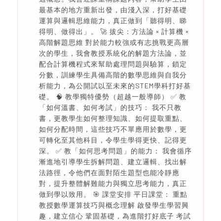
最基本的地方重新出發，由淺入深，打好基礎
運算與邏輯思維能力，真正做到「聽得明、睇
得明、做得出」。 🚀 拔尖：方法論 × 計算機 ×
高階解題思維 對於能力較強或有志挑戰更高層
次的學生，我會教授系統化的解題方法論，並
配合計算機程式來幫助處理問題與驗算，鎖定
分數，訓練學生具備高階的數學思維與自我分
析能力，為公開試以至未來的STEM學科打好基
礎。 🧠 教學獨特優勢（超越一般導師） ✅ 教
「如何溫書、如何考試」的技巧： 我不只教
書，更教學生如何整理知識、如何提取重點、
如何分配時間，這些技巧不單應用於數學，更
可轉化至其他科目，令學生學得更快、記得更
深。 ✅ 教「如何思考問題」的能力： 我會循序
漸進地引導學生拆解問題、建立邏輯、找出解
法路徑，令他們在面對陌生題型也能冷靜應
對，提升整體解難能力與獨立思考能力，真正
做到學以致用。 🎯 課堂安排 平日課堂： 重點
教授數學運算技巧與概念理解 啟發學生學習興
趣，建立信心 鞏固基礎，為進階打好底子 考試