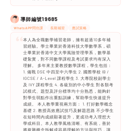
19685
導師編號
WhatsAPP問功課
長期補習
應試策略
本人為全職數學補習老師，擁有超過10多年補
習經驗。學士畢業於香港科技大學數學系，碩
士畢業於香港中文大學風險管理學系，數學基
礎紮實，對不同數學課程及考試要求均有深入
理解。 多年來主要教授數學課程，學生包括：
1. 備戰 DSE 中四至中六學生 2. 國際學校 IB /
IGCSE / A-Level 課程學生 3. 大專院校副學士
及 IVY 課程學生 4. 各級別的中小學生 對各類考
試模式、題型及評分標準均十分熟悉，能夠針
對學生弱點作出重點訓練，幫助學生快速提升
成績。 本人教學重視兩方面： 1. 打好數學概念
基礎 2. 教授高效應試技巧及解題思路 不少學生
在短時間內成績顯著提升，更成功考入理想大
學或科目。本人教學風格清晰、有系統，善於
將複雜概念拆解成容易理解的方法與技巧，讓