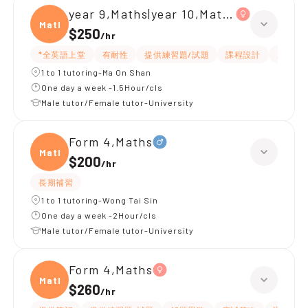
year 9,Maths|year 10,Maths
Maths
$250
/
hr
*全英語上堂
有耐性
提供練習題/試題
課程設計
題目講
1 to 1 tutoring-Ma On Shan
One day a week -1.5Hour/cls
Male tutor/Female tutor-University
Form 4,Maths
Maths
$200
/
hr
長期補習
1 to 1 tutoring-Wong Tai Sin
One day a week -2Hour/cls
Male tutor/Female tutor-University
Form 4,Maths
Maths
$260
/
hr