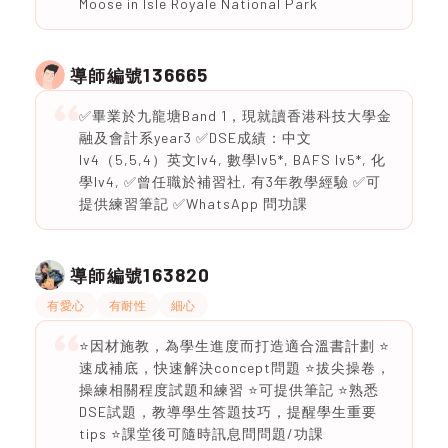
Moose in Isle Royale National Park
136665
導師編號
✅畢業於九龍塘Band 1，現就讀香港科技大學金
融及會計系year3 ✅DSE成績：中文
lv4（5,5,4）英文lv4, 數學lv5*, BAFS lv5*, 化
學lv4, ✅曾任職於補習社, 有3年教學經驗 ✅可
提供練習筆記 ✅WhatsApp 問功課
163820
導師編號
有愛心
有耐性
細心
⭐️因材施教，為學生進度而打造適合溫書計劃 ⭐️
速成補底，快速解決concept問題 ⭐️拔尖操卷，
操練相關程度試題和練習 ⭐️可提供筆記 ⭐️熟悉
DSE試題，教導學生答題技巧，提醒學生重要
tips ⭐️課堂後可隨時訊息問問題/功課