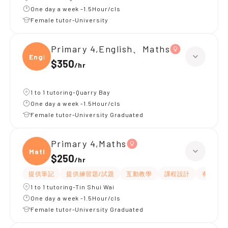
One day a week -1.5Hour/cls
Female tutor-University
Primary 4,English、Maths
Engli
$350
/
hr
1 to 1 tutoring-Quarry Bay
One day a week -1.5Hour/cls
Female tutor-University Graduated
Primary 4,Maths
Maths
$250
/
hr
提供筆記
提供練習題/試題
互動教學
課程設計
有耐性
1 to 1 tutoring-Tin Shui Wai
One day a week -1.5Hour/cls
Female tutor-University Graduated