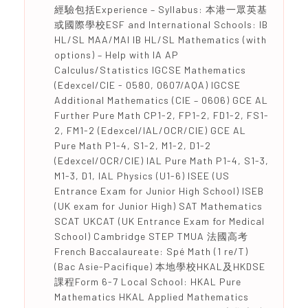
經驗包括Experience – Syllabus: 本港一眾英基
或國際學校ESF and International Schools: IB
HL/SL MAA/MAI IB HL/SL Mathematics (with
options) – Help with IA AP
Calculus/Statistics IGCSE Mathematics
(Edexcel/CIE - 0580, 0607/AQA) IGCSE
Additional Mathematics (CIE – 0606) GCE AL
Further Pure Math CP1-2, FP1-2, FD1-2, FS1-
2, FM1-2 (Edexcel/IAL/OCR/CIE) GCE AL
Pure Math P1-4, S1-2, M1-2, D1-2
(Edexcel/OCR/CIE) IAL Pure Math P1-4, S1-3,
M1-3, D1, IAL Physics (U1-6) ISEE (US
Entrance Exam for Junior High School) ISEB
(UK exam for Junior High) SAT Mathematics
SCAT UKCAT (UK Entrance Exam for Medical
School) Cambridge STEP TMUA 法國高考
French Baccalaureate: Spé Math (1 re/T)
(Bac Asie-Pacifique) 本地學校HKAL及HKDSE
課程Form 6-7 Local School: HKAL Pure
Mathematics HKAL Applied Mathematics