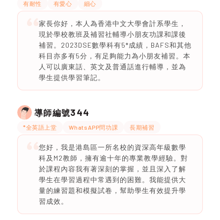
有耐性
有愛心
細心
家長你好，本人為香港中文大學會計系學生，
現於學校教班及補習社輔導小朋友功課和課後
補習。2023DSE數學科有5*成績，BAFS和其他
科目亦多有5分，有足夠能力為小朋友補習。本
人可以廣東話、英文及普通話進行輔導，並為
學生提供學習筆記。
344
導師編號
*全英語上堂
WhatsAPP問功課
長期補習
您好，我是港島區一所名校的資深高年級數學
科及M2教師，擁有逾十年的專業教學經驗。對
於課程內容我有著深刻的掌握，並且深入了解
學生在學習過程中常遇到的困難。我能提供大
量的練習題和模擬試卷，幫助學生有效提升學
習成效。