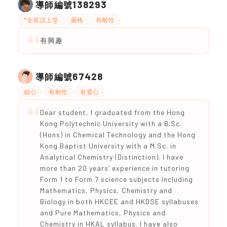
138293
導師編號
*全英語上堂
嚴格
有耐性
有興趣
67428
導師編號
細心
有耐性
有愛心
Dear student, I graduated from the Hong
Kong Polytechnic University with a B.Sc.
(Hons) in Chemical Technology and the Hong
Kong Baptist University with a M.Sc. in
Analytical Chemistry (Distinction). I have
more than 20 years’ experience in tutoring
Form 1 to Form 7 science subjects including
Mathematics, Physics, Chemistry and
Biology in both HKCEE and HKDSE syllabuses
and Pure Mathematics, Physics and
Chemistry in HKAL syllabus. I have also