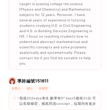
taught in evening college the science
(Physics and Chemistry) and Mathematics
subjects for 12 years. Moreover, I have
several years of experience in tutoring
students studying H.D. in Civil Engineering
and H.D. in Building Services Engineering in
IVE. I focus on teaching students how to
understand abstract mathematical and
scientific concepts and solve problems
analytically and systematically. Please
contact me if you find me suitable to help
you.
151611
導師編號
有愛心
細心
有耐性
我係2024dse考生 數學有5* best5都有24分 可
以長期補習，補底同清concept，短期內有進步