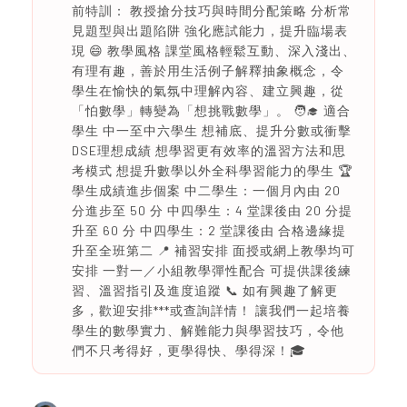
前特訓： 教授搶分技巧與時間分配策略 分析常
見題型與出題陷阱 強化應試能力，提升臨場表
現 😄 教學風格 課堂風格輕鬆互動、深入淺出、
有理有趣，善於用生活例子解釋抽象概念，令
學生在愉快的氣氛中理解內容、建立興趣，從
「怕數學」轉變為「想挑戰數學」。 🧑‍🎓 適合
學生 中一至中六學生 想補底、提升分數或衝擊
DSE理想成績 想學習更有效率的溫習方法和思
考模式 想提升數學以外全科學習能力的學生 🏆
學生成績進步個案 中二學生：一個月內由 20
分進步至 50 分 中四學生：4 堂課後由 20 分提
升至 60 分 中四學生：2 堂課後由 合格邊緣提
升至全班第二 📍 補習安排 面授或網上教學均可
安排 一對一／小組教學彈性配合 可提供課後練
習、溫習指引及進度追蹤 📞 如有興趣了解更
多，歡迎安排***或查詢詳情！ 讓我們一起培養
學生的數學實力、解難能力與學習技巧，令他
們不只考得好，更學得快、學得深！🎓