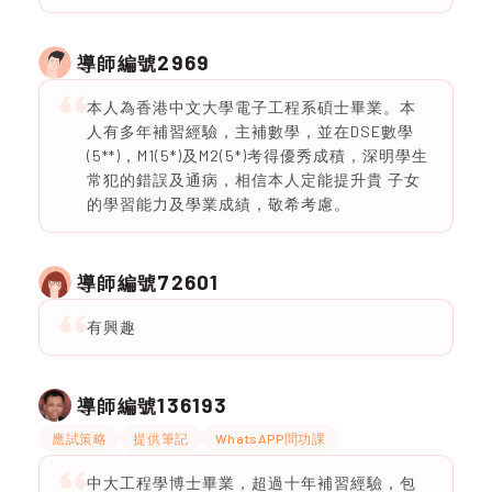
2969
導師編號
本人為香港中文大學電子工程系碩士畢業。本
人有多年補習經驗，主補數學，並在DSE數學
(5**)，M1(5*)及M2(5*)考得優秀成積，深明學生
常犯的錯誤及通病，相信本人定能提升貴 子女
的學習能力及學業成績，敬希考慮。
72601
導師編號
有興趣
136193
導師編號
應試策略
提供筆記
WhatsAPP問功課
中大工程學博士畢業，超過十年補習經驗，包