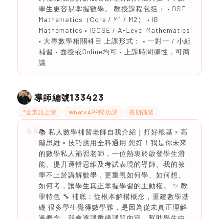
學生更容易掌握數學。 教授課程包括： • DSE
Mathematics（Core / M1 / M2） • IB
Mathematics • IGCSE / A-Level Mathematics
• 大專數學相關科目 上課形式： • 一對一 / 小組
補習 • 面授或Online均可 • 上課時間彈性，可商
議
133423
導師編號
*全英語上堂
WhatsAPP問功課
長期補習
📚 私人數學補習老師自我介紹｜打好根基 × 高
階思維 × 技巧應用全科通用 您好！我是你未來
的數學私人補習老師，一位熱衷於啟發學生潛
能、提升邏輯思維及考試表現的導師。我的教
學不止於講解數學，更重視如何學、如何想、
如何考，讓學生真正掌握學習的主動權。 ✨ 教
學特色 🔧 補底：從根本解構概念，重建數學基
礎 很多學生覺得數學難，是因為從未真正理解
過概念。我會逐課重構課題內容，幫助學生由