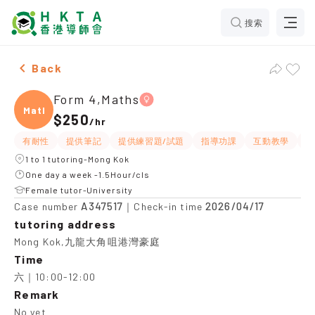
搜索
Female Form 4,Maths，Mong Kok Tuition recommendat
Back
Form 4,Maths
Maths
$250
/
hr
有耐性
提供筆記
提供練習題/試題
指導功課
互動教學
課
1 to 1 tutoring-Mong Kok
One day a week -1.5Hour/cls
Female tutor-University
A347517
2026/04/17
Case number
｜Check-in time
tutoring address
Mong Kok,九龍大角咀港灣豪庭
Time
六｜10:00-12:00
Remark
No yet