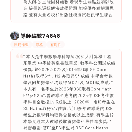
為人耐心 且能因材施教 發現學生弱點並加以改
進 提倡以邏輯解決數學難題 能提供多種解題思
路 並有大量名校和出版社模擬試卷供學生練習
74848
導師編號
長期補習
嚴格
有耐性
* 本人是中學數學專科導師,於科大計算機工程
系畢業,中學於英皇書院畢業. 數學科公開試成績
優異, 於2025,2022及2019年3屆DSE Core
Maths取得5**，M2 亦取得5* 成績.中學會考數
學及附加數學科均取得A(02) 及 A(01)級成績. *
本人有一名學生於2025年DSE取得Core Math
5**及M2 5*,曾教導至應考的2025年DSE考生數
學科目全數攞Lv 3或以上, 2020年一名IB考生在
SL Maths取得7/7佳績, 近10多年教導過的DSE
考生於數學科均取得合格或以上成績. 有學生於
本學期經本人教導後取得數學科最佳進步獎. *
補習範圍:替F1至F6學生補 DSE Core Maths,