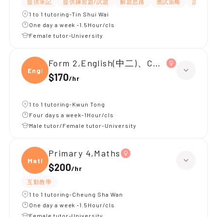
提供筆記
提供練習題/試題
解題思路
應試策略
課程設計
1 to 1 tutoring-Tin Shui Wai
One day a week -1.5Hour/cls
Female tutor-University
Form 2,English(中二)、Chinese(中二)、
Engli
$170
/
hr
1 to 1 tutoring-Kwun Tong
Four days a week-1Hour/cls
Male tutor/Female tutor-University
Primary 4,Maths
Maths
$200
/
hr
互動教學
1 to 1 tutoring-Cheung Sha Wan
One day a week -1.5Hour/cls
Female tutor-University