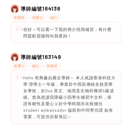
164136
導師編號
有耐性
有愛心
細心
你好～可以看一下我的簡介找我補習，有什麼
問題歡迎隨時向我查詢！
163149
導師編號
有愛心
細心
有耐性
Hello 有興趣自薦女導師～ 本人就讀香港科技大
學 理學士一年級，畢業於中西區傳統名校英華
女學校，於Dse 英文、地理及生物科獲得5級成
績。曾為患讀寫障礙小四學生補習中文科，保
證有耐性及愛心☺️於中學時期亦在校擔任
student ambassador 協助初中同學功課 如有
需要，可提供自製筆記～