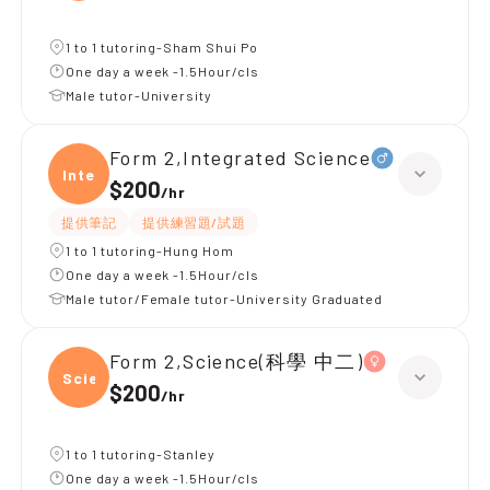
1 to 1 tutoring-Sham Shui Po
One day a week -1.5Hour/cls
Male tutor-University
Form 2,Integrated Science
Integ
$200
/
hr
提供筆記
提供練習題/試題
1 to 1 tutoring-Hung Hom
One day a week -1.5Hour/cls
Male tutor/Female tutor-University Graduated
Form 2,Science(科學 中二)
Scien
$200
/
hr
1 to 1 tutoring-Stanley
One day a week -1.5Hour/cls