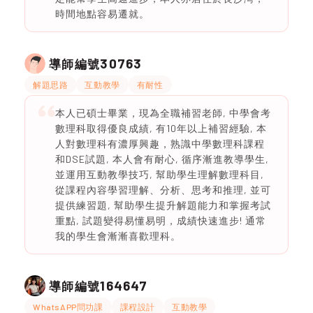
時間地點容易遷就。
30763
導師編號
解題思路
互動教學
有耐性
本人已碩士畢業，現為全職補習老師, 中學會考
數理科取得優良成績, 有10年以上補習經驗, 本
人對數理科有濃厚興趣，熟識中學數理科課程
和DSE試題, 本人會有耐心, 循序漸進教導學生,
並運用互動教學技巧, 幫助學生理解數理科目,
從課程內容學習理解、分析、思考和推理, 並可
提供練習題, 幫助學生提升解題能力和掌握考試
重點, 試題變得易懂易明，成績快速進步! 通常
我的學生會漸漸喜歡理科。
164647
導師編號
WhatsAPP問功課
課程設計
互動教學