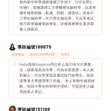
校內初中科學成績連續三年頭十，DSE化學5、
生物5，現修讀理工大學醫療化驗科學，以及有
兩年補習經驗（私補、到校、補習社）曾為中
三學生補科學；中六學生補化學，可分享考試
技巧和準備練習給學生，亦會因應學生需求調
整上課模式。
166875
導師編號
長期補習
WhatsAPP問功課
有愛心
Hello我係Angelina👋🏻本人為23年DSE畢業
生，讀香港真光中學，均為全英授課，本人相
對耐心，可分享學習及應試技巧給學生。現就
講香港大學護理學三年級。 本人有兩年補習經
驗，包括小學全科和初中理科。可提供本人編
寫的個人筆記。
151196
導師編號