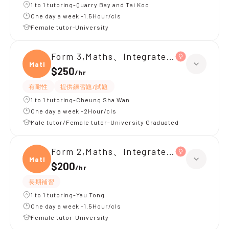
1 to 1 tutoring-Quarry Bay and Tai Koo
One day a week -1.5Hour/cls
Female tutor-University
Form 3,Maths、Integrated Science
Maths
$250
/
hr
有耐性
提供練習題/試題
1 to 1 tutoring-Cheung Sha Wan
One day a week -2Hour/cls
Male tutor/Female tutor-University Graduated
Form 2,Maths、Integrated Science
Maths
$200
/
hr
長期補習
1 to 1 tutoring-Yau Tong
One day a week -1.5Hour/cls
Female tutor-University