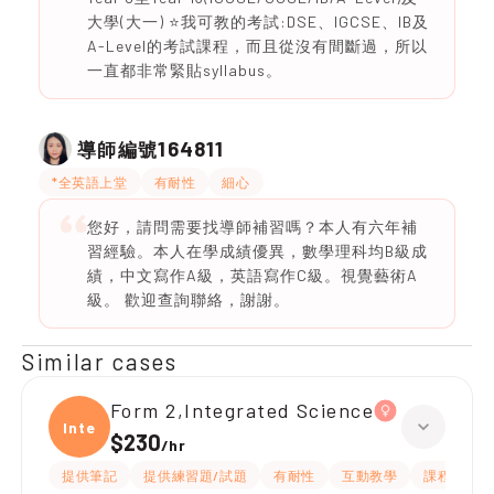
大學(大一) ⭐️我可教的考試:DSE、IGCSE、IB及
A-Level的考試課程，而且從沒有間斷過，所以
一直都非常緊貼syllabus。
164811
導師編號
*全英語上堂
有耐性
細心
您好，請問需要找導師補習嗎？本人有六年補
習經驗。本人在學成績優異，數學理科均B級成
績，中文寫作A級，英語寫作C級。視覺藝術A
級。 歡迎查詢聯絡，謝謝。
Similar cases
Form 2,Integrated Science
Integ
$230
/
hr
提供筆記
提供練習題/試題
有耐性
互動教學
課程設計