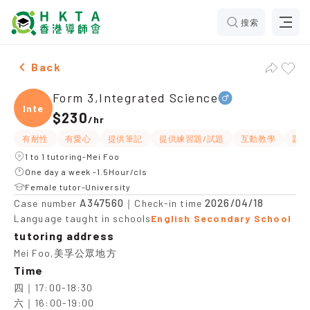
搜索
Male Form 3,Integrated Science，Mei Foo Tuition rec
Back
Form 3,Integrated Science
Integ
$230
/
hr
有耐性
有愛心
提供筆記
提供練習題/試題
互動教學
題目
1 to 1 tutoring-Mei Foo
One day a week -1.5Hour/cls
Female tutor-University
A347560
2026/04/18
Case number
｜Check-in time
Language taught in schools
English Secondary School
tutoring address
Mei Foo,美孚公眾地方
Time
四｜17:00-18:30

六｜16:00-19:00