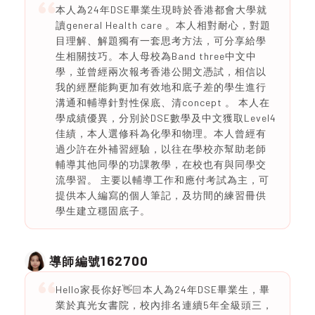
本人為24年DSE畢業生現時於香港都會大學就
讀general Health care 。本人相對耐心，對題
目理解、解題獨有一套思考方法，可分享給學
生相關技巧。本人母校為Band three中文中
學，並曾經兩次報考香港公開文憑試，相信以
我的經歷能夠更加有效地和底子差的學生進行
溝通和輔導針對性保底、清concept 。 本人在
學成績優異，分別於DSE數學及中文獲取Level4
佳績，本人選修科為化學和物理。本人曾經有
過少許在外補習經驗，以往在學校亦幫助老師
輔導其他同學的功課教學，在校也有與同學交
流學習。 主要以輔導工作和應付考試為主，可
提供本人編寫的個人筆記，及坊間的練習冊供
學生建立穩固底子。
162700
導師編號
Hello家長你好👋🏻本人為24年DSE畢業生，畢
業於真光女書院，校內排名連續5年全級頭三，