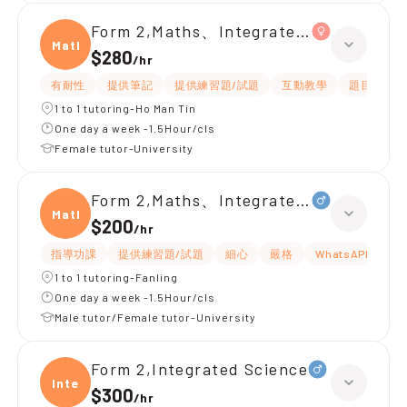
Form 2,Maths、Integrated Science
Maths
$280
/
hr
有耐性
提供筆記
提供練習題/試題
互動教學
題目講解
1 to 1 tutoring-Ho Man Tin
One day a week -1.5Hour/cls
Female tutor-University
Form 2,Maths、Integrated Science
Maths
$200
/
hr
指導功課
提供練習題/試題
細心
嚴格
WhatsAPP問功課
1 to 1 tutoring-Fanling
One day a week -1.5Hour/cls
Male tutor/Female tutor-University
Form 2,Integrated Science
Integ
$300
/
hr