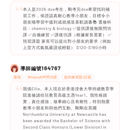
本人是2026 dse考生，剛考完dse希望找到補
習工作，保證認真耐心教導小朋友，目標令小
朋友喺學習中搵到成就感並喜歡讀書📚 選修科
目：chemistry & biology ✅提供課後無限問功
課 ✅自備練習 ✅課後功課（根據家長需要） ✅
預習課題 家長可以提出對小朋友的要求（例如
上堂方式氣氛嚴謹或輕鬆） $120-$180小時
164767
導師編號
嚴格
WhatsAPP問功課
提供練習題/試題
我係Ellie。本人現在於香港浸會大學持續教育學
院進修讀幼兒教育高級文憑Year1。我性格踏
實，責任感強，做事細心且有耐性，特別熱愛
教導小朋友和與他們互動。剛剛在英國
Northumbria University at Newcastle has
been awarded the Bachelor of Science with
Second Class Honours (Lower Division) in