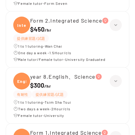
Female tutor-Form Seven
Form 2,Integrated Science
Integ
$450
/
hr
提供練習題/試題
1 to 1 tutoring-Wan Chai
One day a week -1.5Hour/cls
Male tutor/Female tutor-University Graduated
year 8,English、Science
Engli
$300
/
hr
有耐性
提供練習題/試題
1 to 1 tutoring-Tsim Sha Tsui
Two days a week-2Hour/cls
Female tutor-University
Form 1,Integrated Science