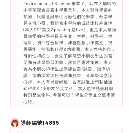
Environmental Science 畢業了。我在大埔區的
中華聖潔會靈風中學畢業的。本人對教學很有
熱誠，很樂意與學生照顧他們的學業，分享學
習交流心得，我雖然中學時的成績比較麻麻地
(本人DSE英文Speaking 是Lv4)，但是本人最強
最熱愛的中學科目是英文、生物、科學科、地
理科、初中綜合科學，和喜歡教小學英文，視
覺藝術，常識和科學&幼稚園。本人性格外向，
有耐性和細心，會先了解清楚小朋友學生的需
要和有甚麼學習困難，然後再恩才施教。本人
會為小朋友和學生提供練習題/試題、指導功
課、協助溫習測驗考試和默書、分享學習交流
心得。本人有補習經驗，曾有試過上門私補過
幼稚園K2小朋友的英文科。本人也很熱愛科學.
特別是生物科, 希望可以向學生分享並交流學習
心得。
14895
導師編號