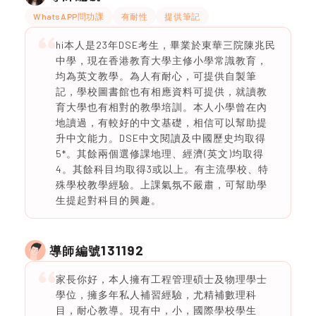
WhatsAPP問功課
有耐性
提供筆記
hi本人是23年DSE考生，畢業於東華三院陳兆民
中學，現在香港教育大學主修小學常識教育，
均為英文教學。為人有耐心，可提供自製筆
記，學校圖書館也有相應資料可提供，就讀教
育大學也有相對的教學培訓。本人小學曾在內
地讀過，有較好的中文基礎，相信可以幫助提
升中文能力。DSE中文閱讀及中國歷史均取得
5*。其餘兩個選修課地理、經濟(英文)均取得
4。其餘科目均取得3或以上。有主流學校、特
殊學校教學經驗。上課氣氛不嚴肅，可幫助學
生提起對科目的興趣。
131192
導師編號
家長你好，本人擁有工程管理碩士及物理學士
學位，擁多年私人補習經驗，尤精補數理科
目，耐心教導。現有中，小，國際學校學生