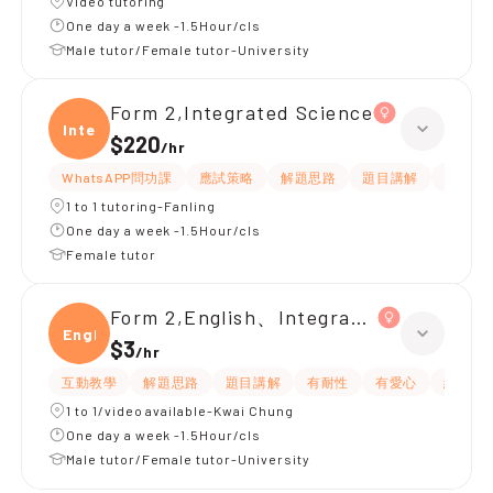
Video tutoring
One day a week -1.5Hour/cls
Male tutor/Female tutor-University
Form 2,Integrated Science
Integ
$220
/
hr
WhatsAPP問功課
應試策略
解題思路
題目講解
指導功
1 to 1 tutoring-Fanling
One day a week -1.5Hour/cls
Female tutor
Form 2,English、Integrated Science
Engli
$3
/
hr
互動教學
解題思路
題目講解
有耐性
有愛心
細心
1 to 1/video available-Kwai Chung
One day a week -1.5Hour/cls
Male tutor/Female tutor-University