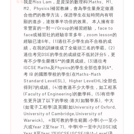
我是Miss Lam，是資深的數理科(Maths、M1、
M2、Physics)補習教練，會為學生量身定做適
合他們的教學方法，保證學生在短時間內有明
顯的進步，達致事半功倍的效果。 本人擁有非
常豐富的一對一/Group的補習經驗 ，face to
face或補習社的經驗非常多年，zoom lesson的
經驗已達6年。(1)過往不少學生由不合格的成
績，在我的訓練後成了全級頭三名的學霸。(2)
過往考完DSE的學生的成績從不低於評分5，更
有不少學生榮獲5**的優異成績。(3)過往考
IGCSE Maths及Physics的學生全部也拿到A*、
考 IB 的國際學校的學生(在Maths-Math
Standard Level(SL)、Higher Level(HL)全部也
得到7的成績。(4)曾教過不少大學生，如工程系
(Faculty of Engineering)的數學科。(5)有些學
生更升讀了以下的學校:港大(如醫學系)、中大
(如電子工程學)及英國(如University of Oxford,
University of Cambridge,University of
Warwick)。 ⭐️我可教的學生範圍:小學(小一至小
六或Year 2至Year 7)、中學(中一至中六(DSE)或
Year 8至Year 13(IGCSE/GCSE/IB/A-Level)及