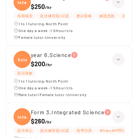
Integ
$250
/
hr
長期補習
提供練習題/試題
應試策略
解題思路
題目講解
1 to 1 tutoring-North Point
One day a week -1.5Hour/cls
Female tutor-University
year 6,Science
Scien
$200
/
hr
題目講解
1 to 1 tutoring-North Point
One day a week -1.5Hour/cls
Male tutor/Female tutor-University
Form 3,Integrated Science
Integ
$260
/
hr
提供筆記
提供練習題/試題
指導功課
WhatsAPP問功課