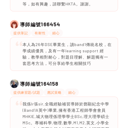
等，如有興趣，請聯繫HKTA。謝謝。
166454
導師編號
提供筆記
有耐性
細心
本人為26年DSE畢業生，讀band1傳統名校，在
學成績優異，及有一年learning support 經
驗，教學相對耐心，對題目理解、解題獨有一
套思考方法，可分享給學生相關技巧
164158
導師編號
提供練習題/試題
應試策略
細心
我係Ir張sir,全職經驗補習導師於鄧顯紀念中學
(Band1A英中)畢業,擁有香港工程師學會會員
MHKIE,城大物理係理學學士BSc,理大理學碩士
MSc。專補科學,物理,數學,M1,M2,英文,小學全