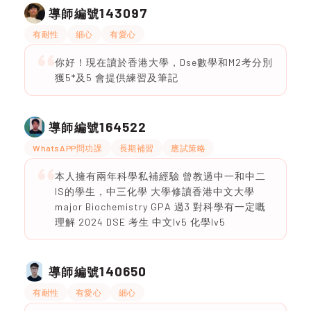
143097
導師編號
有耐性
細心
有愛心
你好！現在讀於香港大學，Dse數學和M2考分別
獲5*及5 會提供練習及筆記
164522
導師編號
WhatsAPP問功課
長期補習
應試策略
本人擁有兩年科學私補經驗 曾教過中一和中二
IS的學生，中三化學 大學修讀香港中文大學
major Biochemistry GPA 過3 對科學有一定嘅
理解 2024 DSE 考生 中文lv5 化學lv5
140650
導師編號
有耐性
有愛心
細心