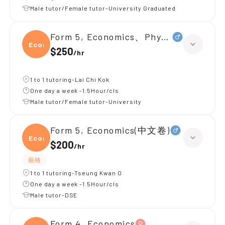
Male tutor/Female tutor-University Graduated
Form 5, Economics、Physics
Econ
$250
/
hr
1 to 1 tutoring-Lai Chi Kok
One day a week -1.5Hour/cls
Male tutor/Female tutor-University
Form 5, Economics(中文卷)
Econ
$200
/
hr
嚴格
1 to 1 tutoring-Tseung Kwan O
One day a week -1.5Hour/cls
Male tutor-DSE
Form 4, Economics