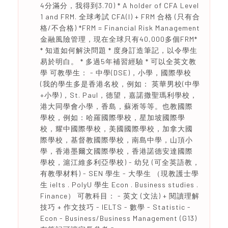
4分滿分，我得到3.70) * A holder of CFA Level
1 and FRM. 全球考試 CFA(I) + FRM 合格 (只有合
格/不合格) *FRM = Financial Risk Management
金融風險管理，現在全球只有40,000多個FRM*
* 知道如何解決問題 * 度身訂造筆記，以令學生
易於明白。 * 多過5年補習經驗 * 可以全英文教
學 可教學生： - 中學(DSE)，小學，國際學校
(我的學生多是香港名校，例如： 英華男校(中學
+小學)，St. Paul，德望，嘉諾撒聖瑪利學校，
港大同學會小學，香島，蘇淅等等。也教國際
學校，例如：哈羅國際學校，星加坡國際學
校，耀中國際學校，美國國際學校，加拿大國
際學校，基督教國際學校，南島中學，山頂小
學，香港墨爾文國際學校，香港諾德安達國際
學校，滬江維多利亞學校) - 幼兒 (可全英語教，
有教學材料) - SEN 學生 - 大學生 （現教護士學
生 ielts . PolyU 學生 Econ . Business studies .
Finance） 可教科目： - 英文 (文法) + 閱讀理解
技巧 + 作文技巧 - IELTS - 數學 - Statistic -
Econ - Business/Business Management (G13)