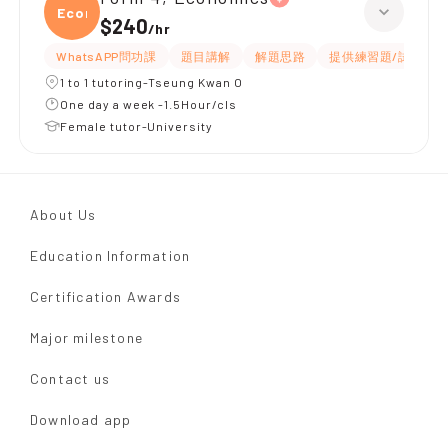
Econ
$240
/
hr
WhatsAPP問功課
題目講解
解題思路
提供練習題/試題
1 to 1 tutoring-Tseung Kwan O
One day a week -1.5Hour/cls
Female tutor-University
About Us
Education Information
Certification Awards
Major milestone
Contact us
Download app