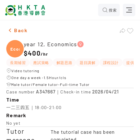
搜索
Female year 12, Economics，Stanley Tuition recommen
Back
year 12, Economics
Econ
$400
/
hr
長期補習
應試策略
解題思路
題目講解
課程設計
提供練
Video tutoring
One day a week -1.5Hour/cls
Male tutor/Female tutor-Full-time Tutor
A347667
2026/04/21
Case number
｜Check-in time
Time
一二三四五｜18:00-21:00
Remark
No yet
Tutor
The tutorial case has been
message
completed