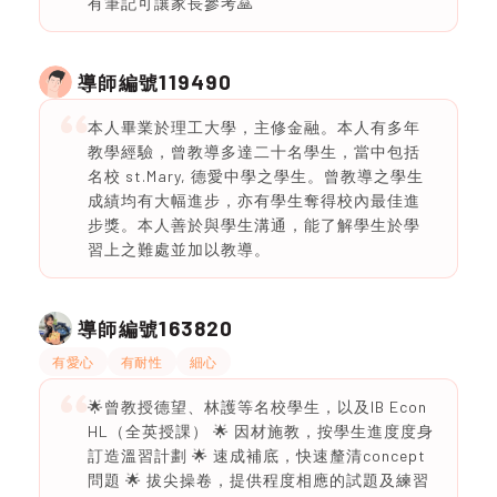
有筆記可讓家長參考🙏
119490
導師編號
本人畢業於理工大學，主修金融。本人有多年
教學經驗，曾教導多達二十名學生，當中包括
名校 st.Mary, 德愛中學之學生。曾教導之學生
成績均有大幅進步，亦有學生奪得校內最佳進
步獎。本人善於與學生溝通，能了解學生於學
習上之難處並加以教導。
163820
導師編號
有愛心
有耐性
細心
🌟曾教授德望、林護等名校學生，以及IB Econ
HL（全英授課） 🌟 因材施教，按學生進度度身
訂造溫習計劃 🌟 速成補底，快速釐清concept
問題 🌟 拔尖操卷，提供程度相應的試題及練習