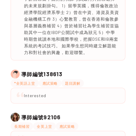
的未來規劃掛勾。 1）留學英國，獲得倫敦政治
經濟學院經濟系學士 2）曾在中資、港資及美資
金融機構工作 3）心繫教育，曾在香港和倫敦參
與基層義務補習 4）曾於補習社為學生補習並協
助其中一位在IBDP公開試中成為狀元 5）中學
時期曾就讀本地和國際學校，把握DSE和IB兩套
系統的考試技巧。 如果學生想同時建立解題能
力和對社會的興趣，歡迎聯繫。
138613
導師編號
*全英語上堂
應試策略
題目講解
Interested
92106
導師編號
長期補習
全英上堂
應試策略