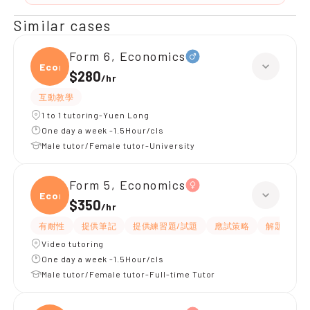
Similar cases
Form 6, Economics
Econ
$280
/
hr
互動教學
1 to 1 tutoring-Yuen Long
One day a week -1.5Hour/cls
Male tutor/Female tutor-University
Form 5, Economics
Econ
$350
/
hr
有耐性
提供筆記
提供練習題/試題
應試策略
解題思路
Video tutoring
One day a week -1.5Hour/cls
Male tutor/Female tutor-Full-time Tutor