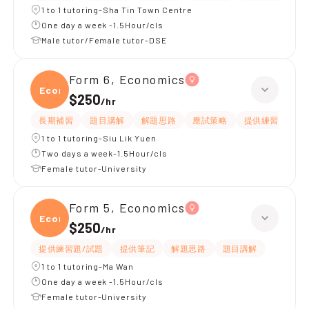
1 to 1 tutoring-Sha Tin Town Centre
One day a week -1.5Hour/cls
Male tutor/Female tutor-DSE
Form 6, Economics
Econ
$250
/
hr
長期補習
題目講解
解題思路
應試策略
提供練習題/試題
1 to 1 tutoring-Siu Lik Yuen
Two days a week-1.5Hour/cls
Female tutor-University
Form 5, Economics
Econ
$250
/
hr
提供練習題/試題
提供筆記
解題思路
題目講解
1 to 1 tutoring-Ma Wan
One day a week -1.5Hour/cls
Female tutor-University