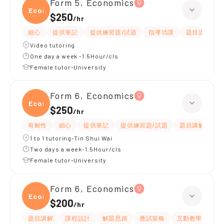
Form 5, Economics
Econ
$250
/
hr
細心
提供筆記
提供練習題/試題
指導功課
題目講解
Video tutoring
One day a week -1.5Hour/cls
Female tutor-University
Form 6, Economics
Econ
$250
/
hr
有耐性
細心
提供筆記
提供練習題/試題
題目講解
解
1 to 1 tutoring-Tin Shui Wai
Two days a week-1.5Hour/cls
Female tutor-University
Form 6, Economics
Econ
$200
/
hr
題目講解
課程設計
解題思路
應試策略
互動教學
指