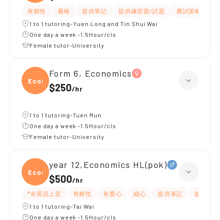
有耐性
嚴格
提供筆記
提供練習題/試題
應試策略
題
1 to 1 tutoring-Yuen Long and Tin Shui Wai
One day a week -1.5Hour/cls
Female tutor-University
Form 6, Economics
Econ
$250
/
hr
1 to 1 tutoring-Tuen Mun
One day a week -1.5Hour/cls
Female tutor-University
year 12,Economics HL(pok)
Econo
$500
/
hr
*全英語上堂
有耐性
有愛心
細心
提供筆記
提供練習
1 to 1 tutoring-Tai Wai
One day a week -1.5Hour/cls