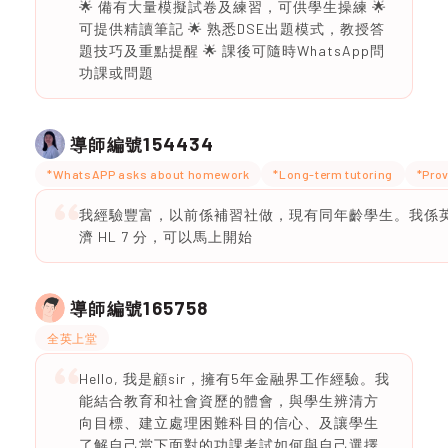
🌟 備有大量模擬試卷及練習，可供學生操練 🌟
可提供精讀筆記 🌟 熟悉DSE出題模式，教授答
題技巧及重點提醒 🌟 課後可隨時WhatsApp問
功課或問題
154434
導師編號
*WhatsAPP asks about homework
*Long-term tutoring
*Prov
我經驗豐富，以前係補習社做，現有同年齡學生。我係英
濟 HL 7 分，可以馬上開始
165758
導師編號
全英上堂
Hello, 我是顧sir，擁有5年金融界工作經驗。我
能結合教育和社會資歷的體會，與學生辨清方
向目標、建立處理困難科目的信心、及讓學生
了解自己當下面對的功課考試如何與自己選擇