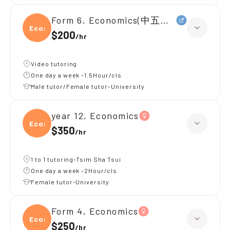
Form 6, Economics(中五升中六)
Econ
$200
/
hr
Video tutoring
One day a week -1.5Hour/cls
Male tutor/Female tutor-University
year 12, Economics
Econ
$350
/
hr
1 to 1 tutoring-Tsim Sha Tsui
One day a week -2Hour/cls
Female tutor-University
Form 4, Economics
Econ
$250
/
hr