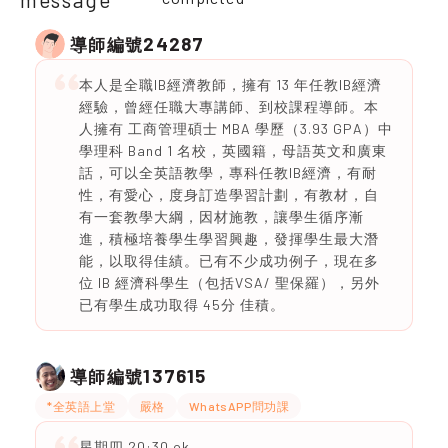
24287
導師編號
本人是全職IB經濟教師，擁有 13 年任教IB經濟
經驗，曾經任職大專講師、到校課程導師。本
人擁有 工商管理碩士 MBA 學歷（3.93 GPA）中
學理科 Band 1 名校，英國籍，母語英文和廣東
話，可以全英語教學，專科任教IB經濟，有耐
性，有愛心，度身訂造學習計劃，有教材，自
有一套教學大綱，因材施教，讓學生循序漸
進，積極培養學生學習興趣，發揮學生最大潛
能，以取得佳績。已有不少成功例子，現在多
位 IB 經濟科學生（包括VSA/ 聖保羅），另外
已有學生成功取得 45分 佳積。
137615
導師編號
*全英語上堂
嚴格
WhatsAPP問功課
星期四 20:30 ok