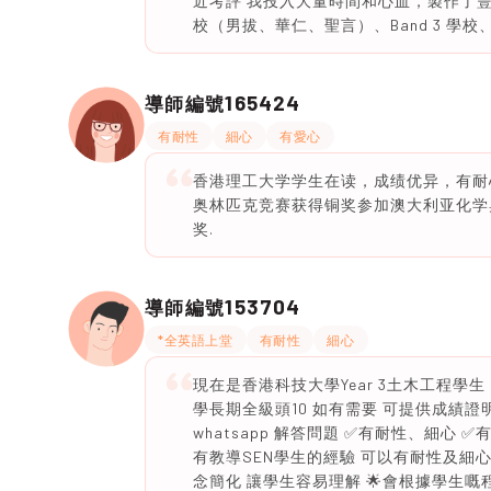
近考評 我投入大量時間和心血，製作了
校（男拔、華仁、聖言）、Band 3 學
165424
導師編號
有耐性
細心
有愛心
香港理工大学学生在读，成绩优异，有耐心
奥林匹克竞赛获得铜奖参加澳大利亚化学
奖.
153704
導師編號
*全英語上堂
有耐性
細心
現在是香港科技大學Year 3土木工程學生 D
學長期全級頭10 如有需要 可提供成績證明
whatsapp 解答問題 ✅有耐性、細心 ✅
有教導SEN學生的經驗 可以有耐性及細心
念簡化 讓學生容易理解 🌟會根據學生嘅