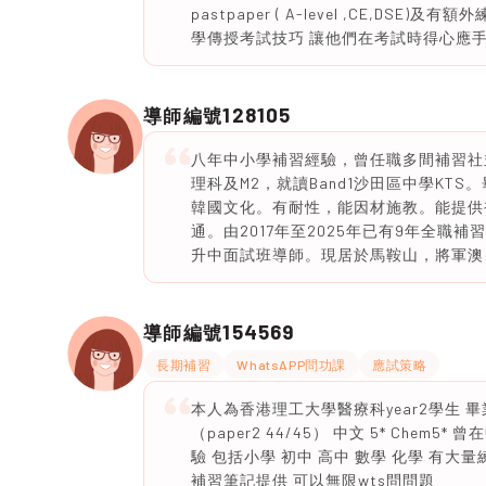
pastpaper ( A-level ,CE,D
學傳授考試技巧 讓他們在考試時得心應手 
128105
導師編號
八年中小學補習經驗，曾任職多間補習社
理科及M2，就讀Band1沙田區中學K
韓國文化。有耐性，能因材施教。能提供
通。由2017年至2025年已有9年全
升中面試班導師。現居於馬鞍山，將軍澳，
154569
導師編號
長期補習
WhatsAPP問功課
應試策略
本人為香港理工大學醫療科year2學生 畢業於荃
（paper2 44/45） 中文 5* Ch
驗 包括小學 初中 高中 數學 化學 有大量練習(D
補習筆記提供 可以無限wts問問題