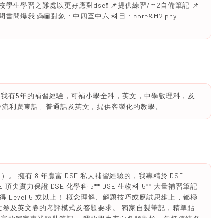
生學習之難處以更好應對dse❗️ 📌提供練習/m2自備筆記 📌
p問書問爆我 👼🏿對象：中四至中六 科目：core&M2 phy
 我有5年的補習經驗，可補小學全科，英文，中學數理科，及
能操流利廣東話、普通話及英文，提供客製化的教學。
。 擁有 8 年豐富 DSE 私人補習經驗的，我專精於 DSE
 DSE 頂尖實力保證 DSE 化學科 5** DSE 生物科 5** 大量補習筆記
奪得 Level 5 或以上！ 概念理解、解題技巧或應試思維上，都極
文卷及英文卷的考評模式及答題要求。 獨家自製筆記，精準貼