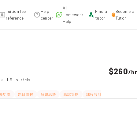
AI
Tuition fee
Help
Find a
Become a
Homework
reference
center
tutor
Tutor
Help
ecommendation
$260
/
h
k -1.5Hour/cls
導功課
題目講解
解題思路
應試策略
課程設計
互動教學
長