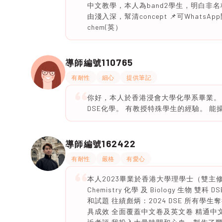
中文教學，本人為band2學生，明白非名校學
由淺入深，幫清concept 📌可WhatsAp
chem(英）
110765
導師編號
有耐性
細心
提供筆記
你好，本人於香港浸會大學化學系畢業。
DSE化學。 有教授特殊學生的經驗。 
162422
導師編號
有耐性
嚴格
有愛心
本人2023畢業於香港大學理學士（雙主修）
Chemistry 化學 及 Biology 生物 雙科
和試題 往績彪炳：2024 DSE 所有學生
具成效 全面覆蓋中文卷及英文卷 精通中