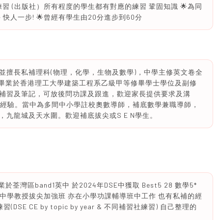
SE)及有額外練習 (出版社）所有程度的學生都有對應的練習 鞏固知識 🌟為同
快人一步! 🌟曾經有學生由20分進步到60分
並擅長私補理科(物理，化學，生物及數學)，中學主修英文卷全
TS。畢業於香港理工大學建築工程系乙級甲等修畢學士學位及副修
補習及筆記，可放後問功課及跟進，歡迎家長提供要求及溝
職補習經驗。當中為多間中小學註校奧數導師，補底數學兼職導師，
九龍城及天水圍。歡迎補底拔尖或S E N學生。
灣區band1英中 於2024年DSE中獲取 Best5 28 數學5*
em5* 曾在中學教授拔尖加強班 亦在小學功課輔導班中工作 也有私補的經
SE CE by topic by year & 不同補習社練習) 自己整理的