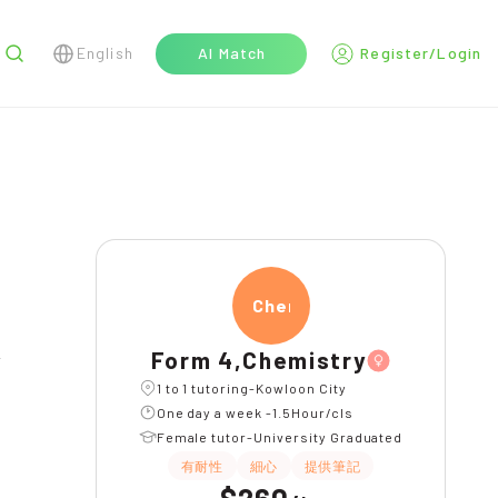
English
AI Match
Register/Login
r
Chemi
期補習
WhatsAPP問功課
Form 4,Chemistry
1 to 1 tutoring-Kowloon City
One day a week -1.5Hour/cls
Female tutor-University Graduated
有耐性
細心
提供筆記