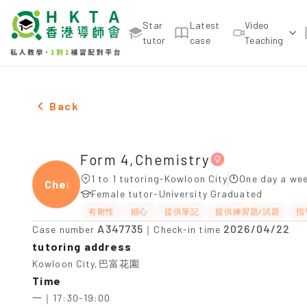
Star
Latest
Video
tutor
case
Teaching
Female Form 4,Chemistry，Kowloon City Tuition r
Back
Form 4,Chemistry
1 to 1 tutoring-Kowloon City
One day a wee
Chemi
Female tutor-University Graduated
有耐性
細心
提供筆記
提供練習題/試題
指
A347735
2026/04/22
Case number
｜Check-in time
tutoring address
Kowloon City,巴富花園
Time
一｜17:30-19:00
