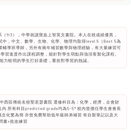
生物系（Yr3），中學就讀寶血上智英文書院。本人在校成績優異，
中，中文、數學、生物、化學、物理均取得level 5（Best 5為
功課輔導班導師，另外有兩年補習數學與物理經驗，有大量練習可
生學習進度作出課程調整，能針對學生弱點與強項客製化課程。
能力較弱的學生打好基礎，重拾對學習的熱誠。
Band 1A中西區傳統名校聖若瑟書院 選修科目為：化學，經濟，企會財
有科目predicted grade均為5-5* 校內曾擔任學生會會長
概念化繁為簡 亦曾免費幫助低年級師弟補習 有自製筆記以及大
限問書+批改練習