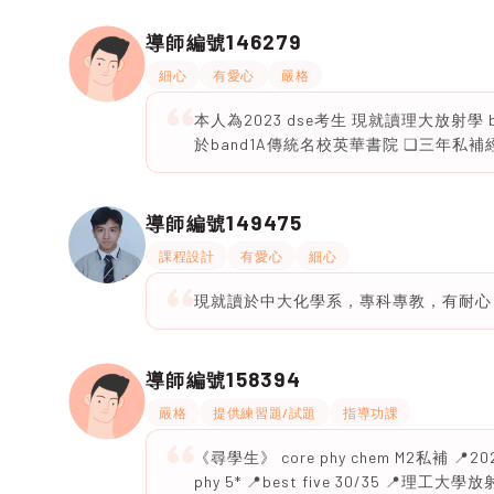
146279
導師編號
細心
有愛心
嚴格
本人為2023 dse考生 現就讀理大放射學 best
於band1A傳統名校英華書院 ❏三年私
149475
導師編號
課程設計
有愛心
細心
現就讀於中大化學系，專科專教，有耐心
158394
導師編號
嚴格
提供練習題/試題
指導功課
《尋學生》 core phy chem M2私補 📍2024
phy 5* 📍best five 30/35 📍