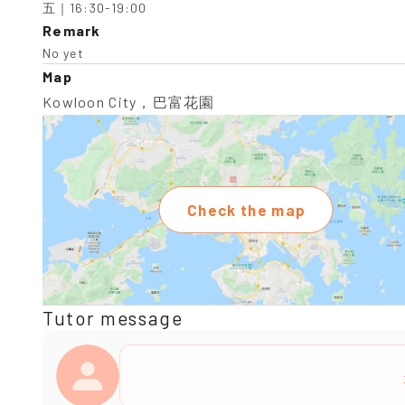
五｜16:30-19:00
Remark
No yet
Map
Kowloon City，巴富花園
Check the map
Tutor message