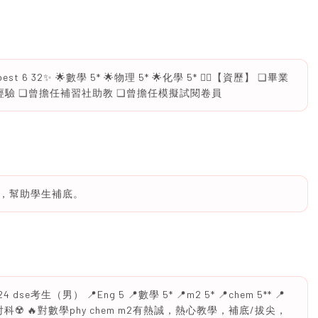
 6 32✨ 🌟數學 5* 🌟物理 5* 🌟化學 5* ✍🏻【資歷】 ❏畢業
補經驗 ❏曾擔任補習社助教 ❏︎曾擔任模擬試閱卷員
，幫助學生補底。
 dse考生（男） 📍Eng 5 📍數學 5* 📍m2 5* 📍chem 5** 📍
理工大學放射科☢️ 🔥對數學phy chem m2有熱誠，熱心教學，補底/拔尖，