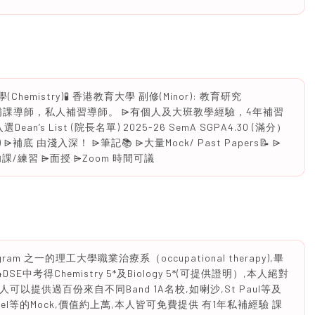
hemistry)🧪 香港教育大學 副修(Minor): 教育研究
中學生物科🧬補課導師，私人補習導師。 ⩥有個人及大班教學經驗，4年補習
選Dean’s List (院長名單) 2025-26 SemA SGPA4.30 (滿分）
 ⩥補底 由淺入深！ ⩥筆記📚 ⩥大量Mock/ Past Papers📝 ⩥
功課/練習 ⩥面授 ⩥Zoom 時間可議
ram 之一的理工大學職業治療系（occupational therapy),畢
024DSE中考得Chemistry 5*及Biology 5*(可提供證明）,本人絕對
可以提供過百份來自不同Band 1A名校,如喇沙,St Paul等及
aniel等的Mock,價值約上萬,本人皆可免費提供 有1年私補經驗 課