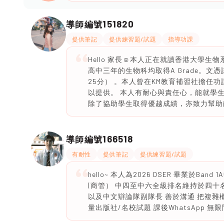
151820
導師編號
提供筆記
提供練習題/試題
指導功課
Hello 家長☺️本人正在就讀香港大學
高中三年的生物科均取得A Grade。文憑試
25分） 。本人曾在KM教育補習社擔任
以提供。 本人有耐心與責任心，能就學
除了協助學生取得優越成績，亦致力幫助
166518
導師編號
有耐性
提供筆記
提供練習題/試題
hello~ 本人為2026 DSER 畢業於
(商管） 中四至中六全級排名維持於四十名內 所
以及中文辯論隊副隊長 善於溝通 把複雜
量出版社/名校試題 課後WhatsApp 無