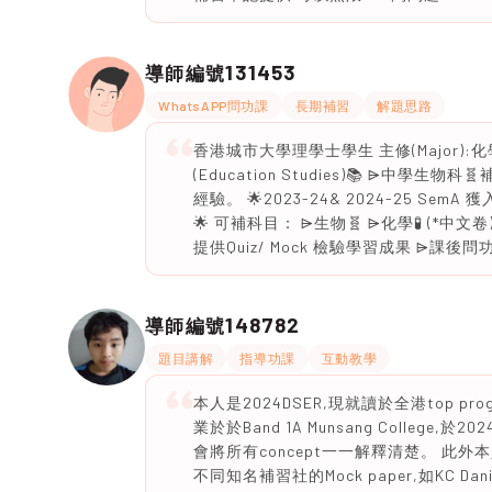
131453
導師編號
WhatsAPP問功課
長期補習
解題思路
香港城市大學理學士學生 主修(Major):化學(C
(Education Studies)📚 ⩥
經驗。 🌟2023-24& 2024-25 SemA 獲入
🌟 可補科目： ⩥生物🧬 ⩥化學🧪 (*中文卷)
提供Quiz/ Mock 檢驗學習成果 ⩥課後問
148782
導師編號
題目講解
指導功課
互動教學
本人是2024DSER,現就讀於全港top prog
業於於Band 1A Munsang College,於2
會將所有concept一一解釋清楚。 此外本人
不同知名補習社的Mock paper,如KC D