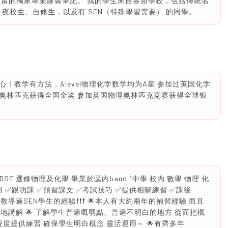
豐富的獨家專業膠裝筆記。 我的學生來自各類學校，包括傳統名
校、夜校生、自修生，以及有 SEN（特殊學習需要） 的同學。
！教学有方法，Alevel物理化学数学均为A星.参加过英国化学
奥林匹克获得全国金奖.参加英国物理奥林匹克竞赛获得全球银
SE 選修物理及化學 畢業於區內band 1中學 校內 數學 物理 化
 ✅跟功課 ✅預習課文 ✅考試技巧 ✅提供相關練習 ✅課後
有教導過SEN學生的經驗❗️❗️❗️ 🌟本人有大約兩年的補習經驗 而且
地講解 🌟 了解學生普遍嘅弱點、普遍不明白的地方 從而把概
程度提供練習 確保學生明白概念 靈活運用～ 🌟有齊多年