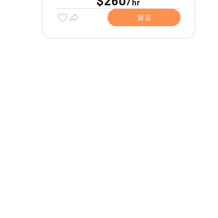
$260
/
hr
留言