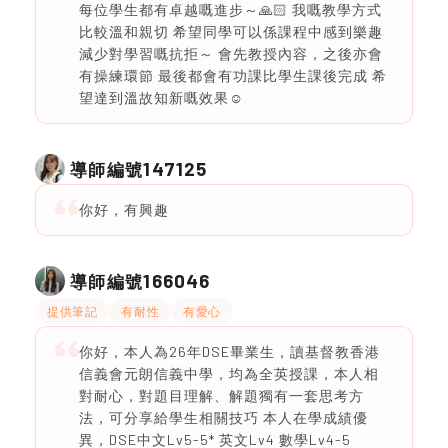
每位學生都有卓越嘅進步～🙏🏻 我嘅教學方式
比較溫和親切 希望同學可以係課程中感到樂趣
減少對學習嘅抗拒～ 會先教授內容，之後亦會
有操練環節 最後都會有功課比學生課後完成 希
望達到溫故知新嘅效果☺️
147125
導師編號
你好，有興趣
166046
導師編號
提供筆記
有耐性
有愛心
你好，本人為26年DSE畢業生，讀基督教香港
信義會元朗信義中學，均為全英授課，本人相
對耐心，對題目理解、解題獨有一套思考方
法，可分享給學生相關技巧 本人在學成績優
異，DSE中文Lv5-5* 英文Lv4 數學Lv4-5