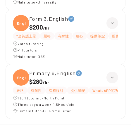
Male tutor-University
Form 3,English
Engli
$200
/
hr
*全英語上堂
嚴格
有耐性
細心
提供筆記
提供練習題
Video tutoring
-1Hour/cls
Male tutor-DSE
Primary 6,English
Engli
$280
/
hr
嚴格
有耐性
課程設計
提供筆記
WhatsAPP問功課
1 to 1 tutoring-North Point
Three days a week-1.5Hour/cls
Female tutor-Full-time Tutor