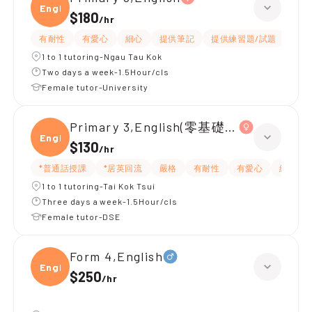
Engli
$180
/
hr
有耐性
有愛心
細心
提供筆記
提供練習題/試題
指導
1 to 1 tutoring-Ngau Tau Kok
Two days a week-1.5Hour/cls
Female tutor-University
Primary 3,English(零基礎, 會話)
Engli
$130
/
hr
*普通話授課
*居英回流
嚴格
有耐性
有愛心
細心
1 to 1 tutoring-Tai Kok Tsui
Three days a week-1.5Hour/cls
Female tutor-DSE
Form 4,English
Engli
$250
/
hr