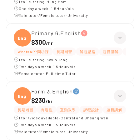
1 to 1 tutoring-Hung Hom
One day a week -1.5Hour/cls
Male tutor/Female tutor-University
Primary 6,English
Engli
$300
/
hr
WhatsAPP問功課
長期補習
解題思路
題目講解
提供練
1 to 1 tutoring-Kwun Tong
Two days a week-1.5Hour/cls
Female tutor-Full-time Tutor
Form 3,English
Engli
$230
/
hr
長期補習
有耐性
互動教學
課程設計
題目講解
解題
1 to 1/video available-Central and Sheung Wan
Two days a week-1.5Hour/cls
Male tutor/Female tutor-University