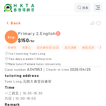
搜索
Female Primary 2,English，Yuen Long Tuition recomm
Back
Primary 2,English
Engli
$150
/
hr
有耐性
有愛心
提供練習題/試題
題目講解
解題思路
指導
1 to 1 tutoring-Yuen Long
Two days a week-1.5Hour/cls
Male tutor/Female tutor-University
A347953
2026/04/25
Case number
｜Check-in time
tutoring address
Yuen Long,元朗大會堂自修室
Time
一二四五｜16:30-18:30

六日｜10:00-18:00
Remark