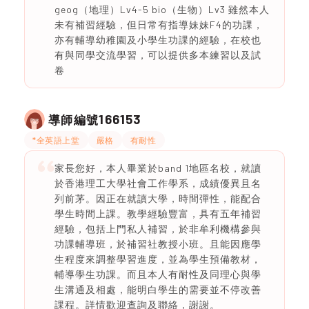
geog（地理）Lv4-5 bio（生物）Lv3 雖然本人
未有補習經驗，但日常有指導妹妹F4的功課，
亦有輔導幼稚園及小學生功課的經驗，在校也
有與同學交流學習，可以提供多本練習以及試
卷
166153
導師編號
*全英語上堂
嚴格
有耐性
家長您好，本人畢業於band 1地區名校，就讀
於香港理工大學社會工作學系，成績優異且名
列前茅。因正在就讀大學，時間彈性，能配合
學生時間上課。教學經驗豐富，具有五年補習
經驗，包括上門私人補習，於非牟利機構參與
功課輔導班，於補習社教授小班。且能因應學
生程度來調整學習進度，並為學生預備教材，
輔導學生功課。而且本人有耐性及同理心與學
生溝通及相處，能明白學生的需要並不停改善
課程。詳情歡迎查詢及聯絡，謝謝。