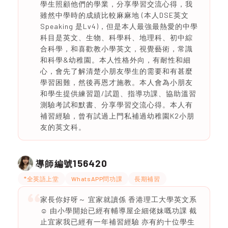
學生照顧他們的學業，分享學習交流心得，我
雖然中學時的成績比較麻麻地 (本人DSE英文
Speaking 是Lv4)，但是本人最強最熱愛的中學
科目是英文、生物、科學科、地理科、初中綜
合科學，和喜歡教小學英文，視覺藝術，常識
和科學&幼稚園。本人性格外向，有耐性和細
心，會先了解清楚小朋友學生的需要和有甚麼
學習困難，然後再恩才施教。本人會為小朋友
和學生提供練習題/試題、指導功課、協助溫習
測驗考試和默書、分享學習交流心得。本人有
補習經驗，曾有試過上門私補過幼稚園K2小朋
友的英文科。
156420
導師編號
*全英語上堂
WhatsAPP問功課
長期補習
家長你好呀～ 宜家就讀係 香港理工大學英文系
☺️ 由小學開始已經有輔導屋企細佬妹嘅功課 截
止宜家我已經有一年補習經驗 亦有約十位學生