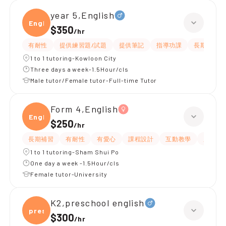
year 5,English
Engli
$350
/
hr
有耐性
提供練習題/試題
提供筆記
指導功課
長期補習
1 to 1 tutoring-Kowloon City
Three days a week-1.5Hour/cls
Male tutor/Female tutor-Full-time Tutor
Form 4,English
Engli
$250
/
hr
長期補習
有耐性
有愛心
課程設計
互動教學
題目講
1 to 1 tutoring-Sham Shui Po
One day a week -1.5Hour/cls
Female tutor-University
K2,preschool english
presc
$300
/
hr