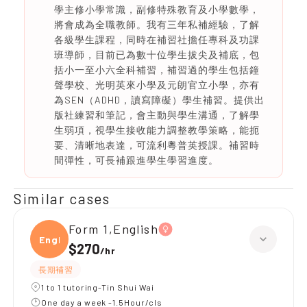
學主修小學常識，副修特殊教育及小學數學，
將會成為全職教師。我有三年私補經驗，了解
各級學生課程，同時在補習社擔任專科及功課
班導師，目前已為數十位學生拔尖及補底，包
括小一至小六全科補習，補習過的學生包括鐘
聲學校、光明英來小學及元朗官立小學，亦有
為SEN（ADHD，讀寫障礙）學生補習。提供出
版社練習和筆記，會主動與學生溝通，了解學
生弱項，視學生接收能力調整教學策略，能扼
要、清晰地表達，可流利粵普英授課。補習時
間彈性，可長補跟進學生學習進度。
Similar cases
Form 1,English
Engli
$270
/
hr
長期補習
1 to 1 tutoring-Tin Shui Wai
One day a week -1.5Hour/cls