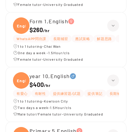
Female tutor-University Graduated
Form 1,English
Engli
$260
/
hr
WhatsAPP問功課
長期補習
應試策略
解題思路
題目講
1 to 1 tutoring-Chai Wan
One day a week -1.5Hour/cls
Female tutor-University Graduated
year 10,English
Engli
$400
/
hr
有愛心
有耐性
提供練習題/試題
提供筆記
長期補習
1 to 1 tutoring-Kowloon City
Two days a week-1.5Hour/cls
Male tutor/Female tutor-University Graduated
Primary 5,English