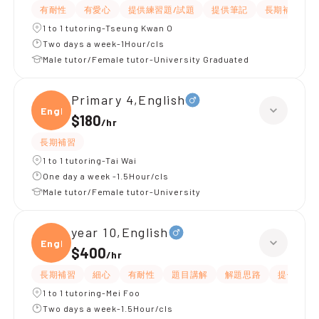
有耐性
有愛心
提供練習題/試題
提供筆記
長期補習
1 to 1 tutoring-Tseung Kwan O
Two days a week-1Hour/cls
Male tutor/Female tutor-University Graduated
Primary 4,English
Engli
$180
/
hr
長期補習
1 to 1 tutoring-Tai Wai
One day a week -1.5Hour/cls
Male tutor/Female tutor-University
year 10,English
Engli
$400
/
hr
長期補習
細心
有耐性
題目講解
解題思路
提供練習
1 to 1 tutoring-Mei Foo
Two days a week-1.5Hour/cls