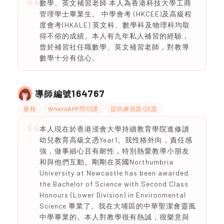
數學、英文補習老師 本人為香港科技大學工商
管理學士畢業生。 中學會考 (HKCEE)及高級程
度會考(HKALE) 英文科、數學科及物理科均取
得不俗的成績。本人有九年私人補習的經驗，
曾於補習社任職數學、英文補習老師，對教導
數學十分有信心。
164767
導師編號
嚴格
WhatsAPP問功課
提供練習題/試題
本人現在於香港浸會大學持續教育學院進修讀
幼兒教育高級文憑Year1。我性格外向，責任感
強，做事細心且有耐性，特別熱愛教導小朋友
和與他們互動。剛剛在英國Northumbria
University at Newcastle has been awarded
the Bachelor of Science with Second Class
Honours (Lower Division) in Environmental
Science 畢業了。我在大埔區的中華聖潔會靈風
中學畢業的。本人對教學很有熱誠，很樂意與