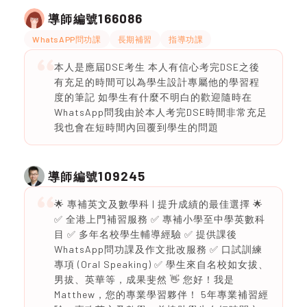
166086
導師編號
WhatsAPP問功課
長期補習
指導功課
本人是應屆DSE考生 本人有信心考完DSE之後
有充足的時間可以為學生設計專屬他的學習程
度的筆記 如學生有什麼不明白的歡迎隨時在
WhatsApp問我由於本人考完DSE時間非常充足
我也會在短時間內回覆到學生的問題
109245
導師編號
🌟 專補英文及數學科 | 提升成績的最佳選擇 🌟
✅ 全港上門補習服務 ✅ 專補小學至中學英數科
目 ✅ 多年名校學生輔導經驗 ✅ 提供課後
WhatsApp問功課及作文批改服務 ✅ 口試訓練
專項 (Oral Speaking) ✅ 學生來自名校如女拔、
男拔、英華等，成果斐然 👋 您好！我是
Matthew，您的專業學習夥伴！ 5年專業補習經