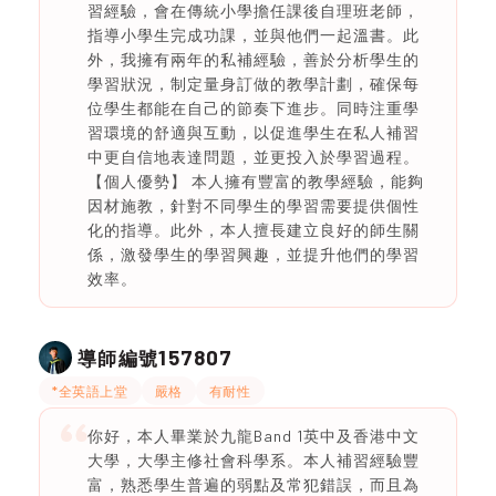
習經驗，會在傳統小學擔任課後自理班老師，
指導小學生完成功課，並與他們一起溫書。此
外，我擁有兩年的私補經驗，善於分析學生的
學習狀況，制定量身訂做的教學計劃，確保每
位學生都能在自己的節奏下進步。同時注重學
習環境的舒適與互動，以促進學生在私人補習
中更自信地表達問題，並更投入於學習過程。
【個人優勢】 本人擁有豐富的教學經驗，能夠
因材施教，針對不同學生的學習需要提供個性
化的指導。此外，本人擅長建立良好的師生關
係，激發學生的學習興趣，並提升他們的學習
效率。
157807
導師編號
*全英語上堂
嚴格
有耐性
你好，本人畢業於九龍Band 1英中及香港中文
大學，大學主修社會科學系。本人補習經驗豐
富，熟悉學生普遍的弱點及常犯錯誤，而且為