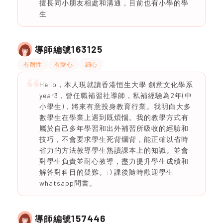
擅長同小朋友相處和溝通，目前也有小學的學
生
163125
導師編號
有耐性
有愛心
細心
Hello，本人現就讀香港恒生大學 創意文化學系
year3，曾任職補習社導師，私補經驗為2年(中
小學生)，將來有意投身教育行業。我明白大多
數學生在學業上遇到既煩惱。我的教學方式有
屬於自己多年學習和出外補習所吸收的經驗和
技巧，不會要求學生死背爛背，能正確以省時
省力的方法教導學生熟讀課本上的知識。並會
對學生負責並耐心教導，盡力提升學生成績和
解答對科目的疑難。:) 課後隨時歡迎學生
whatsapp問書。
157446
導師編號