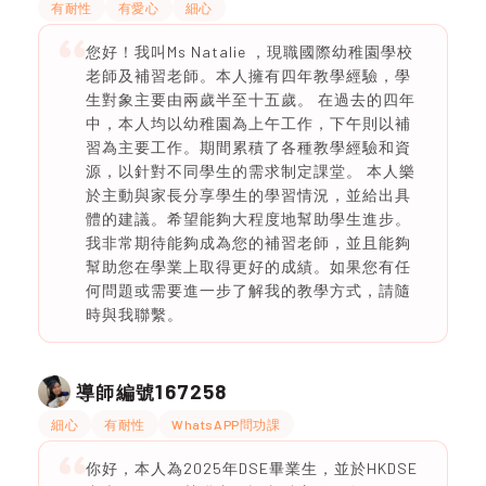
有耐性
有愛心
細心
您好！我叫Ms Natalie ，現職國際幼稚園學校
老師及補習老師。本人擁有四年教學經驗，學
生對象主要由兩歲半至十五歲。 在過去的四年
中，本人均以幼稚園為上午工作，下午則以補
習為主要工作。期間累積了各種教學經驗和資
源，以針對不同學生的需求制定課堂。 本人樂
於主動與家長分享學生的學習情況，並給出具
體的建議。希望能夠大程度地幫助學生進步。
我非常期待能夠成為您的補習老師，並且能夠
幫助您在學業上取得更好的成績。如果您有任
何問題或需要進一步了解我的教學方式，請隨
時與我聯繫。
167258
導師編號
細心
有耐性
WhatsAPP問功課
你好，本人為2025年DSE畢業生，並於HKDSE