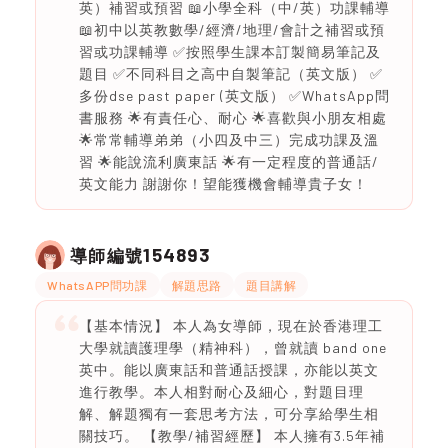
英）補習或預習 📖小學全科（中/英）功課輔導
📖初中以英教數學/經濟/地理/會計之補習或預
習或功課輔導 ✅按照學生課本訂製簡易筆記及
題目 ✅不同科目之高中自製筆記（英文版） ✅
多份dse past paper (英文版） ✅WhatsApp問
書服務 🌟有責任心、耐心 🌟喜歡與小朋友相處
🌟常常輔導弟弟（小四及中三）完成功課及溫
習 🌟能說流利廣東話 🌟有一定程度的普通話/
英文能力 謝謝你！望能獲機會輔導貴子女！
154893
導師編號
WhatsAPP問功課
解題思路
題目講解
【基本情況】 本人為女導師，現在於香港理工
大學就讀護理學（精神科），曾就讀 band one
英中。能以廣東話和普通話授課，亦能以英文
進行教學。本人相對耐心及細心，對題目理
解、解題獨有一套思考方法，可分享給學生相
關技巧。 【教學/補習經歷】 本人擁有3.5年補