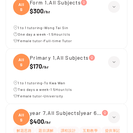
Form 1,All Subjects
All
S
$300
/
hr
1 to 1 tutoring-Wong Tai Sin
One day a week -1.5Hour/cls
Female tutor-Full-time Tutor
Primary 1,All Subjects
All
S
$170
/
hr
1 to 1 tutoring-To Kwa Wan
Two days a week-1.5Hour/cls
Female tutor-University
year 7,All Subjects|year 6,All Subjects
All
S
$400
/
hr
解題思路
題目講解
課程設計
互動教學
提供筆記
嚴