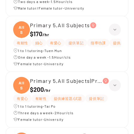
Two days a week-1.5Hour/cls
Male tutor/Female tutor-University
Primary 5,All Subjects
All
S
$170
/
hr
有耐性
細心
有愛心
提供筆記
指導功課
提供練習題/
1 to 1 tutoring-Tuen Mun
One day a week -1.5Hour/cls
Female tutor-University
Primary 5,All Subjects|Primary 4,All S
All
S
$200
/
hr
有愛心
有耐性
提供練習題/試題
提供筆記
1 to 1 tutoring-Tai Po
Three days a week-2Hour/cls
Female tutor-University