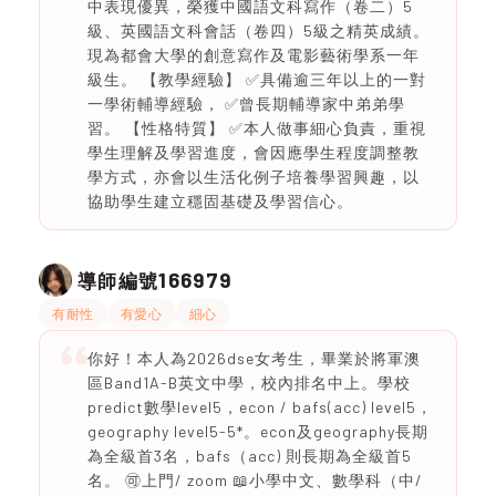
中表現優異，榮獲中國語文科寫作（卷二）5
級、英國語文科會話（卷四）5級之精英成績。
現為都會大學的創意寫作及電影藝術學系一年
級生。 【教學經驗】 ✅具備逾三年以上的一對
一學術輔導經驗， ✅曾長期輔導家中弟弟學
習。 【性格特質】 ✅本人做事細心負責，重視
學生理解及學習進度，會因應學生程度調整教
學方式，亦會以生活化例子培養學習興趣，以
協助學生建立穩固基礎及學習信心。
166979
導師編號
有耐性
有愛心
細心
你好！本人為2026dse女考生，畢業於將軍澳
區Band1A-B英文中學，校內排名中上。學校
predict數學level5，econ / bafs(acc) level5，
geography level5-5*。econ及geography長期
為全級首3名，bafs（acc) 則長期為全級首5
名。 🉑上門/ zoom 📖小學中文、數學科（中/