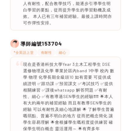
人有耐性，配合教學技巧，能逐步引導學生明
白學習的要點，從而提升學生的學習動機及成
效。 本人已有三年補習經驗。最後上課時間亦
可作彈性安排。
153704
導師編號
*全英語上堂
有耐性
細心
現在是香港科技大學Year 3土木工程學生 DSE
選修物理及化學 畢業於區內band 1中學 校內 數
學 物理 化學長期全級頭10 如有需要 可提供成
績證明 ✅跟功課 ✅預習課文 ✅考試技巧 ✅提供
相關練習 ✅課後whatsapp 解答問題 ✅有耐
性、細心 ✅有教導過SEN學生的經驗❗️❗️❗️ 🌟本人
有大約兩年的補習經驗 而且有教導SEN學生的
經驗 可以有耐性及細心地講解 🌟 了解學生普遍
嘅弱點、普遍不明白的地方 從而把概念簡化 讓
學生容易理解 🌟會根據學生嘅程度提供練習 確
保學生明白概念 靈活運用～ 🌟有齊多年