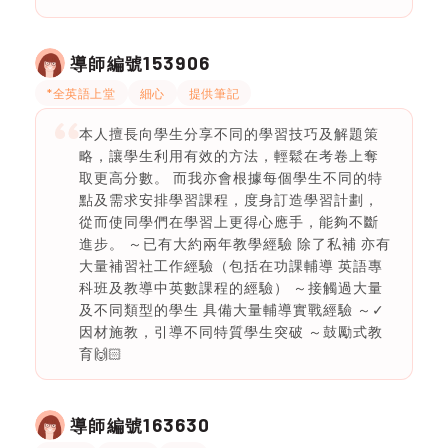
153906
導師編號
*全英語上堂
細心
提供筆記
本人擅長向學生分享不同的學習技巧及解題策
略，讓學生利用有效的方法，輕鬆在考卷上奪
取更高分數。 而我亦會根據每個學生不同的特
點及需求安排學習課程，度身訂造學習計劃，
從而使同學們在學習上更得心應手，能夠不斷
進步。 ～已有大約兩年教學經驗 除了私補 亦有
大量補習社工作經驗（包括在功課輔導 英語專
科班及教導中英數課程的經驗） ～接觸過大量
及不同類型的學生 具備大量輔導實戰經驗 ～✓
因材施教，引導不同特質學生突破 ～鼓勵式教
育🙌🏻
163630
導師編號