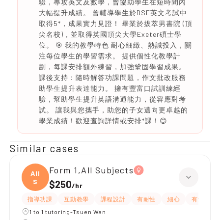
驗，專攻英文及數學，曾協助學生在短時間內
大幅提升成績。 曾輔導學生於DSE英文考試中
取得5*，成果實力見證！ 畢業於拔萃男書院 (頂
尖名校)，並取得英國頂尖大學Exeter碩士學
位。 🎯 我的教學特色 耐心細緻、熱誠投入，關
注每位學生的學習需求。 提供個性化教學計
劃，每課安排額外練習，加強鞏固學習成果。
課後支持：隨時解答功課問題，作文批改服務
助學生提升表達能力。 擁有豐富口試訓練經
驗，幫助學生提升英語溝通能力，從容應對考
試。 讓我與您攜手，助您的子女邁向更卓越的
學業成績！歡迎查詢詳情或安排*課！😊
Similar cases
Form 1,All Subjects
All
S
$250
/
hr
指導功課
互動教學
課程設計
有耐性
細心
有愛心
1 to 1 tutoring-Tsuen Wan