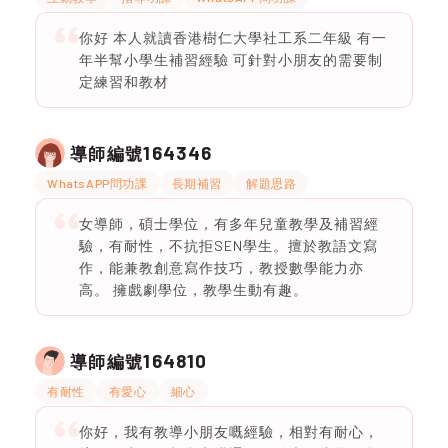
你好 本人就讀香港樹仁大學社工系二年級 有一
年半幫小學生補習經驗 可針對小朋友的需要制
定練習和教材
164346
導師編號
WhatsAPP問功課
長期補習
解題思路
女導師，碩士學位，有多年兒童教學及補習經
驗，有耐性，不抗拒SEN學生。擅於教語文寫
作，能兼教創意寫作技巧，教授數學能力亦
高。 擁戲劇學位，教學生動有趣。
164810
導師編號
有耐性
有愛心
細心
你好，我有教導小朋友嘅經驗，相對有耐心，