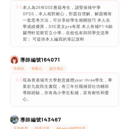
本人為26年DSE應屆考生，讀聖保祿中學
SPSS，本人相對耐心，對題目理解、解題獨有
一套思考方法，可分享給學生相關技巧 本人在
學成績優異，DSE英文pre有星 本人有補P1-6銅
鑼灣軒尼斯官立小學，在校也有與同學交流學
習； 可提供本人編寫的筆記資料
164071
導師編號
有耐性
有愛心
提供筆記
現為香港城市大學創意媒體year three學生，畢
業於九龍民生書院，有三年任職補習社功輔班
導師經驗，亦有為小學生私補，富有耐性和愛
心。
143467
導師編號
互動教學
指導功課
WhatsAPP問功課