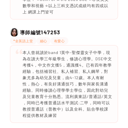
數學和視藝 ⭐️以上三科文憑試成績均有四或以
上 網課上門皆可
147253
導師編號
*全英語上堂
細心
有愛心
本人曾就讀於band 1英中-聖傑靈女子中學，現
為在讀大學三年級學生，修讀心理學。DSE中文
考獲4，中文作文獲5，通識獲4。已有四年教學
經驗，包括補習社、私人補習、私人鋼琴，對
象尤多為幼兒及兒童，由4-12歲。本人有耐
性，熱心，有良好溝通技巧，數年與家長溝通
經驗。同時修讀心理學學士學位，因此對幼兒
及兒童教育十分熟悉。流利廣東話/普通話/英文
，同時已考獲普通話水平測試:二甲，同時可以
教授普通話（普教中）以及全科。貼合學校課
程提供教材及練習