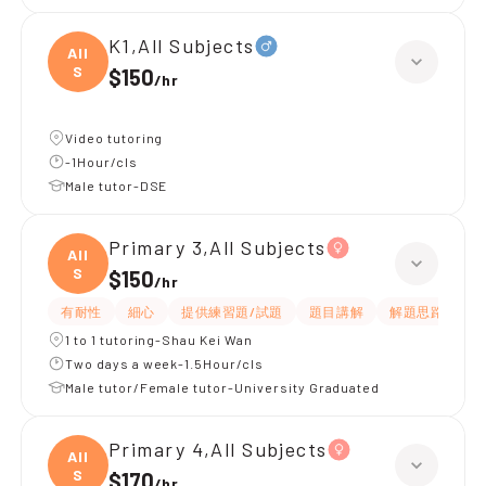
K1,All Subjects
All
S
$150
/
hr
Video tutoring
-1Hour/cls
Male tutor-DSE
Primary 3,All Subjects
All
S
$150
/
hr
有耐性
細心
提供練習題/試題
題目講解
解題思路
1 to 1 tutoring-Shau Kei Wan
Two days a week-1.5Hour/cls
Male tutor/Female tutor-University Graduated
Primary 4,All Subjects
All
S
$170
/
hr