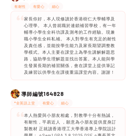
有耐性
有愛心
細心
家長你好，本人現修讀於香港樹仁大學輔導及
心理學。 本人曾就職於連鎖補習學校，有一年
輔導小學生全科功課及測考的工作經驗。現兼
職小學生全科私補。 本人對學生有充足的耐性
及責任感，並能按學生能力及家長期望調整教
學模式。本人主要在課堂上為學生講解解題思
路，協助學生理解題並找出答案。本人能與學
生發展長期的補習關係，會在課堂上提供筆記
及練習以供學生在課後重温課堂內容。謝謝！
164828
導師編號
*全英語上堂
有愛心
細心
本人熱愛與小朋友相處，對教學十分有熱誠，
有耐性，平易近人 ，願意為小朋友提供度身訂
製教材 正就讀香港理工大學香港專上學院設計
學歷： ⭐️Sem1 GPA 3.8 2025 DSE ⭐️專長英文