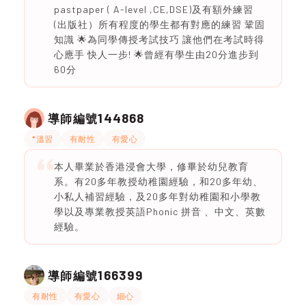
pastpaper ( A-level ,CE,DSE)及有額外練習
(出版社）所有程度的學生都有對應的練習 鞏固
知識 🌟為同學傳授考試技巧 讓他們在考試時得
心應手 快人一步! 🌟曾經有學生由20分進步到
60分
144868
導師編號
*溫習
有耐性
有愛心
本人畢業於香港浸會大學，修畢於幼兒教育
系。有20多年教授幼稚園經驗，和20多年幼、
小私人補習經驗，及20多年對幼稚園和小學教
學以及專業教授英語Phonic 拼音 、中文、英數
經驗。
166399
導師編號
有耐性
有愛心
細心