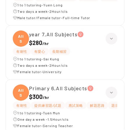
1 to 1 tutoring-Yuen Long
Two days a week-2Hour/cls
Male tutor/Female tutor-Full-time Tutor
year 7,All Subjects
All
S
$280
/
hr
有耐性
有愛心
長期補習
1 to 1 tutoring-Sai Kung
Two days a week-2Hour/cls
Female tutor-University
Primary 6,All Subjects
All
S
$300
/
hr
有耐性
提供練習題/試題
應試策略
解題思路
題目講解
1 to 1 tutoring-Tuen Mun
One day a week -1.5Hour/cls
Female tutor-Serving Teacher