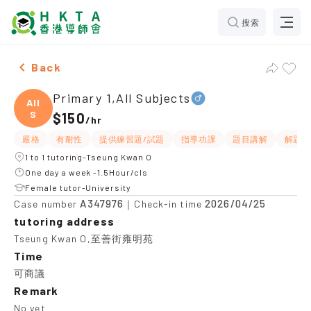
搜索
Male Primary 1,All Subjects，Tseung Kwan O Tuition r
Back
Primary 1,All Subjects
All
S
$150
/
hr
嚴格
有耐性
提供練習題/試題
指導功課
題目講解
解題思
1 to 1 tutoring-Tseung Kwan O
One day a week -1.5Hour/cls
Female tutor-University
A347976
2026/04/25
Case number
｜Check-in time
tutoring address
Tseung Kwan O,至善街雍明苑
Time
可商議
Remark
No yet