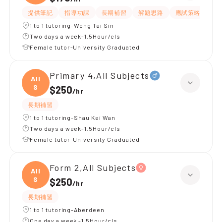
提供筆記
指導功課
長期補習
解題思路
應試策略
提
1 to 1 tutoring-Wong Tai Sin
Two days a week-1.5Hour/cls
Female tutor-University Graduated
Primary 4,All Subjects
All
S
$250
/
hr
長期補習
1 to 1 tutoring-Shau Kei Wan
Two days a week-1.5Hour/cls
Female tutor-University Graduated
Form 2,All Subjects
All
S
$250
/
hr
長期補習
1 to 1 tutoring-Aberdeen
One day a week -1.5Hour/cls