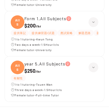
Female tutor-University
Form 1,All Subjects
All
S
$200
/
hr
提供筆記
提供練習題/試題
應試策略
解題思路
題目講解
1 to 1 tutoring-Kwun Tong
Two days a week-1.5Hour/cls
Female tutor-University
year 5,All Subjects
All
S
$250
/
hr
有耐性
1 to 1 tutoring-Tsuen Wan
Three days a week-1.5Hour/cls
Female tutor-Full-time Tutor