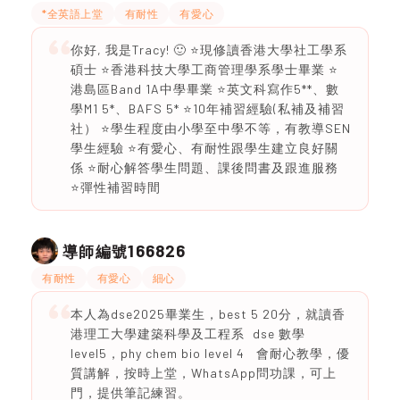
*全英語上堂
有耐性
有愛心
你好, 我是Tracy! 🙂 ⭐️現修讀香港大學社工學系
碩士 ⭐️香港科技大學工商管理學系學士畢業 ⭐️
港島區Band 1A中學畢業 ⭐️英文科寫作5**、數
學M1 5*、BAFS 5* ⭐️10年補習經驗(私補及補習
社） ⭐️學生程度由小學至中學不等，有教導SEN
學生經驗 ⭐️有愛心、有耐性跟學生建立良好關
係 ⭐️耐心解答學生問題、課後問書及跟進服務
⭐️彈性補習時間
166826
導師編號
有耐性
有愛心
細心
本人為dse2025畢業生，best 5 20分，就讀香
港理工大學建築科學及工程系 dse 數學
level5，phy chem bio level 4 會耐心教學，優
質講解，按時上堂，WhatsApp問功課，可上
門，提供筆記練習。