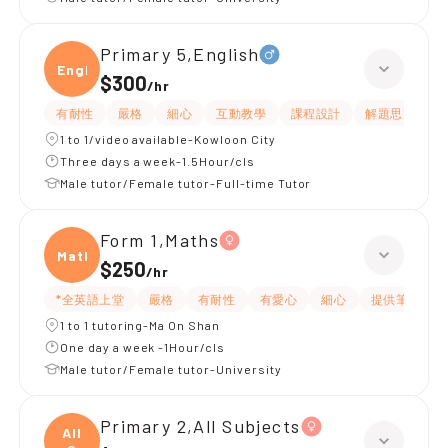
Primary 5,English
Engli
$300
/
hr
有耐性
嚴格
細心
互動教學
課程設計
解題思路
1 to 1/video available-Kowloon City
Three days a week-1.5Hour/cls
Male tutor/Female tutor-Full-time Tutor
Form 1,Maths
Maths
$250
/
hr
*全英語上堂
嚴格
有耐性
有愛心
細心
提供筆記
1 to 1 tutoring-Ma On Shan
One day a week -1Hour/cls
Male tutor/Female tutor-University
Primary 2,All Subjects
All