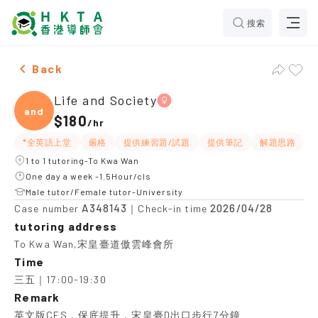
搜索
Female Life and Society，To Kwa Wan Tuition recomm
Back
Life and Society
and
$180
/
hr
*全英語上堂
嚴格
提供練習題/試題
提供筆記
解題思路
1 to 1 tutoring-To Kwa Wan
One day a week -1.5Hour/cls
Male tutor/Female tutor-University
A348143
2026/04/28
Case number
｜Check-in time
tutoring address
To Kwa Wan,宋皇臺道傲雲峰會所
Time
三五｜17:00-19:30
Remark
英文版CES，保底提升，宋皇臺D出口步行7分鐘