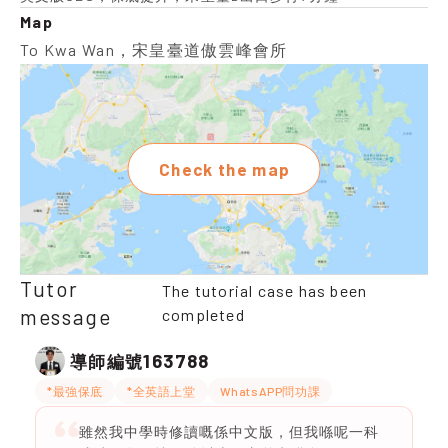
Map
To Kwa Wan，宋皇臺道傲雲峰會所
Check the map
Tutor
The tutorial case has been
message
completed
163788
導師編號
*最強保底
*全英語上堂
WhatsAPP問功課
雖然我中學時修讀嘅係中文版，但我喺呢一科