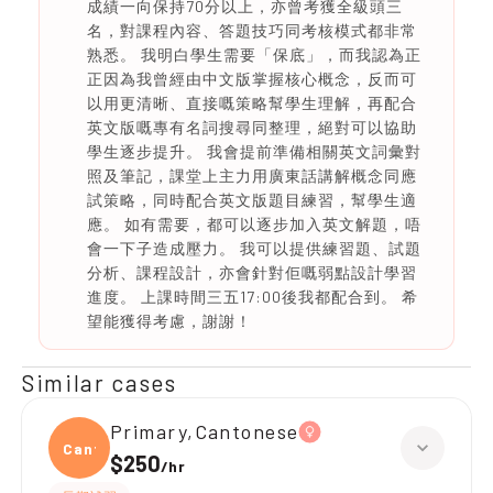
成績一向保持70分以上，亦曾考獲全級頭三
名，對課程內容、答題技巧同考核模式都非常
熟悉。 我明白學生需要「保底」，而我認為正
正因為我曾經由中文版掌握核心概念，反而可
以用更清晰、直接嘅策略幫學生理解，再配合
英文版嘅專有名詞搜尋同整理，絕對可以協助
學生逐步提升。 我會提前準備相關英文詞彙對
照及筆記，課堂上主力用廣東話講解概念同應
試策略，同時配合英文版題目練習，幫學生適
應。 如有需要，都可以逐步加入英文解題，唔
會一下子造成壓力。 我可以提供練習題、試題
分析、課程設計，亦會針對佢嘅弱點設計學習
進度。 上課時間三五17:00後我都配合到。 希
望能獲得考慮，謝謝！
Similar cases
Primary,Cantonese
Canto
$250
/
hr