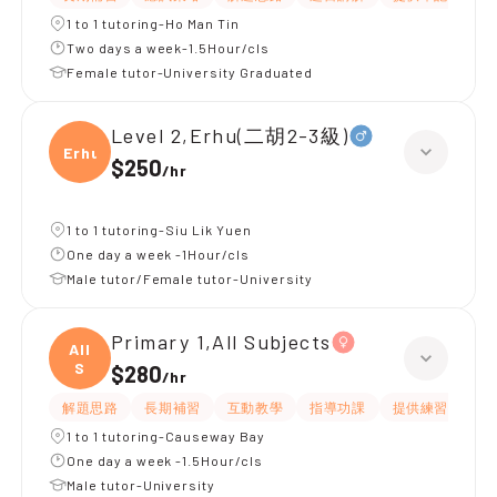
1 to 1 tutoring-Ho Man Tin
Two days a week-1.5Hour/cls
Female tutor-University Graduated
Level 2,Erhu(二胡2-3級)
Erhu(
$250
/
hr
1 to 1 tutoring-Siu Lik Yuen
One day a week -1Hour/cls
Male tutor/Female tutor-University
Primary 1,All Subjects
All
S
$280
/
hr
解題思路
長期補習
互動教學
指導功課
提供練習題/試題
1 to 1 tutoring-Causeway Bay
One day a week -1.5Hour/cls
Male tutor-University