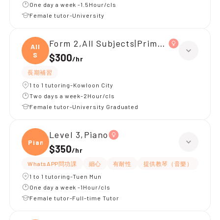
One day a week -1.5Hour/cls
Female tutor-University
Form 2,All Subjects|Primary 5,All Subj
All
S
$300
/
hr
長期補習
1 to 1 tutoring-Kowloon City
Two days a week-2Hour/cls
Female tutor-University Graduated
Level 3,Piano
Piano
$350
/
hr
WhatsAPP問功課
細心
有耐性
提供教琴（音樂）
1 to 1 tutoring-Tuen Mun
One day a week -1Hour/cls
Female tutor-Full-time Tutor