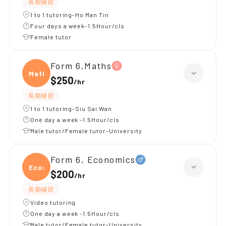
長期補習
1 to 1 tutoring-Ho Man Tin
Four days a week-1.5Hour/cls
Female tutor
Form 6,Maths
Maths
$250
/
hr
長期補習
1 to 1 tutoring-Siu Sai Wan
One day a week -1.5Hour/cls
Male tutor/Female tutor-University
Form 6, Economics
Econ
$200
/
hr
長期補習
Video tutoring
One day a week -1.5Hour/cls
Male tutor/Female tutor-University