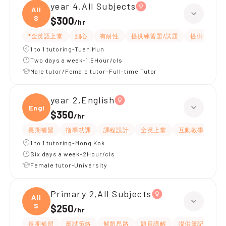
year 4,All Subjects
All
S
$300
/
hr
*全英語上堂
細心
有耐性
提供練習題/試題
提供筆記
1 to 1 tutoring-Tuen Mun
Two days a week-1.5Hour/cls
Male tutor/Female tutor-Full-time Tutor
year 2,English
Engli
$350
/
hr
長期補習
指導功課
課程設計
全英上堂
互動教學
提
1 to 1 tutoring-Mong Kok
Six days a week-2Hour/cls
Female tutor-University
Primary 2,All Subjects
All
S
$250
/
hr
長期補習
應試策略
解題思路
題目講解
提供筆記
互