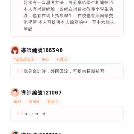
題獨有一套思考方法，可分享給學生相關技巧
本人有補習經驗，曾經在補習社教導小學生功
課，也有在網上指導學生，在校也有與同學交
流學習 本人可提供本人編寫的中一至中六個人
筆記
166348
導師編號
*全英語上堂
細心
有愛心
我是會計師，外國回流，可捉供長期補習
121067
導師編號
嚴格
有耐性
有愛心
interested