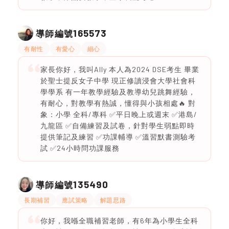
165573
導師編號
有耐性
有愛心
細心
家長你好，我叫Ally 本人為2024 DSE考生 畢業
於聖士提反女子中學 現正修讀浸會大學社會科
學學系 有一年教學經驗及教導幼兒跳舞經驗，
有耐心，對教學有熱誠，懂得與小孩相處🔥 對
象：小學 全科/專科 ✅平日晚上或週末 ✅港島/
九龍區 ✅自備練習及試卷，針對學生弱點即時
提供筆記及練習 ✅功課輔導 ✅溫習默書測驗考
試 ✅24小時問功課服務
135490
導師編號
長期補習
應試策略
解題思路
你好，我喺全職補習老師，有6年為小學生全科