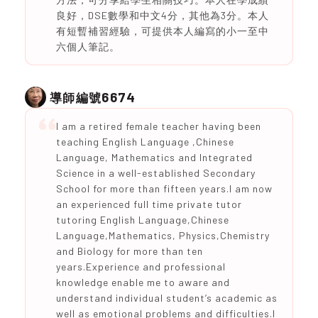
良好，DSE數學和中文4分，其他為3分。本人
有短暫補習經驗，可提供本人編寫的小一至中
六個人筆記。
6674
導師編號
I am a retired female teacher having been
teaching English Language ,Chinese
Language, Mathematics and Integrated
Science in a well-established Secondary
School for more than fifteen years.I am now
an experienced full time private tutor
tutoring English Language,Chinese
Language,Mathematics, Physics,Chemistry
and Biology for more than ten
years.Experience and professional
knowledge enable me to aware and
understand individual student’s academic as
well as emotional problems and difficulties.I