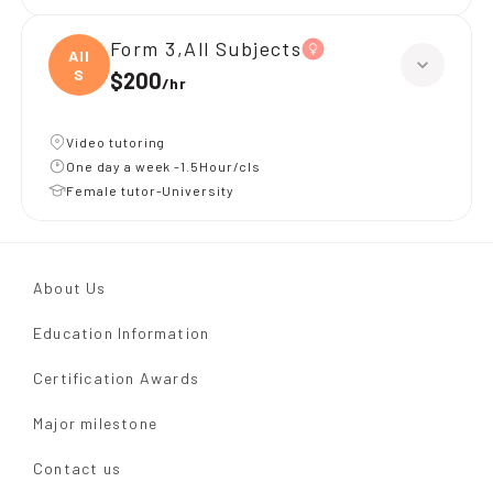
Form 3,All Subjects
All
S
$200
/
hr
Video tutoring
One day a week -1.5Hour/cls
Female tutor-University
About Us
Education Information
Certification Awards
Major milestone
Contact us