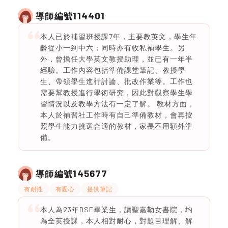
114401
導師編號
本人已於補習班授課7年，主要教英文，學生年
齡從小一到中六；同時亦有收私補學生。另
外，曾擔任大學英文教授助理，並已有一年半
經驗。工作內容包括準備課堂筆記、教授學
生、帶領學生進行討論、批改作業等。工作也
需要幫教授進行學術研究，因此對觀察學生學
習情況以及教學方法有一定了解。 教材方面，
本人於補習社工作時有自己準備教材，會再按
照學生能力挑選合適的教材，家長不用額外準
備。
145677
導師編號
有耐性
有愛心
提供筆記
本人為23年DSE畢業生，讀聖嘉勒女書院，均
為全英授課，本人相對耐心，對題目理解、解