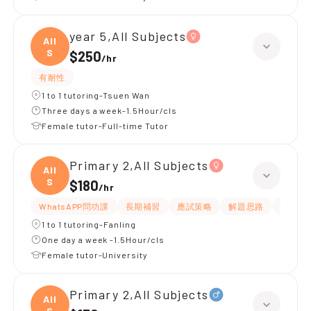
year 5,All Subjects
All
S
$250
/
hr
有耐性
1 to 1 tutoring-Tsuen Wan
Three days a week-1.5Hour/cls
Female tutor-Full-time Tutor
Primary 2,All Subjects
All
S
$180
/
hr
WhatsAPP問功課
長期補習
應試策略
解題思路
題目講
1 to 1 tutoring-Fanling
One day a week -1.5Hour/cls
Female tutor-University
Primary 2,All Subjects
All
S