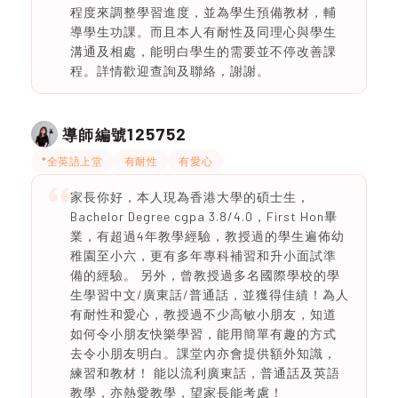
程度來調整學習進度，並為學生預備教材，輔
導學生功課。而且本人有耐性及同理心與學生
溝通及相處，能明白學生的需要並不停改善課
程。詳情歡迎查詢及聯絡，謝謝。
125752
導師編號
*全英語上堂
有耐性
有愛心
家長你好，本人現為香港大學的碩士生，
Bachelor Degree cgpa 3.8/4.0，First Hon畢
業，有超過4年教學經驗，教授過的學生遍佈幼
稚園至小六，更有多年專科補習和升小面試準
備的經驗。 另外，曾教授過多名國際學校的學
生學習中文/廣東話/普通話，並獲得佳績！為人
有耐性和愛心，教授過不少高敏小朋友，知道
如何令小朋友快樂學習，能用簡單有趣的方式
去令小朋友明白。課堂內亦會提供額外知識，
練習和教材！ 能以流利廣東話，普通話及英語
教學，亦熱愛教學，望家長能考慮！