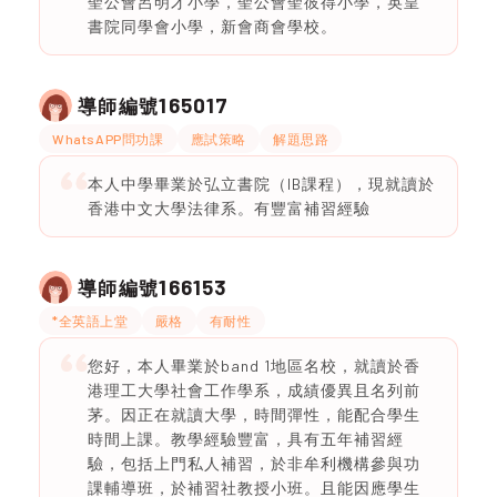
聖公會呂明才小學，聖公會聖彼得小學，英皇
書院同學會小學，新會商會學校。
165017
導師編號
WhatsAPP問功課
應試策略
解題思路
本人中學畢業於弘立書院（IB課程），現就讀於
香港中文大學法律系。有豐富補習經驗
166153
導師編號
*全英語上堂
嚴格
有耐性
您好，本人畢業於band 1地區名校，就讀於香
港理工大學社會工作學系，成績優異且名列前
茅。因正在就讀大學，時間彈性，能配合學生
時間上課。教學經驗豐富，具有五年補習經
驗，包括上門私人補習，於非牟利機構參與功
課輔導班，於補習社教授小班。且能因應學生