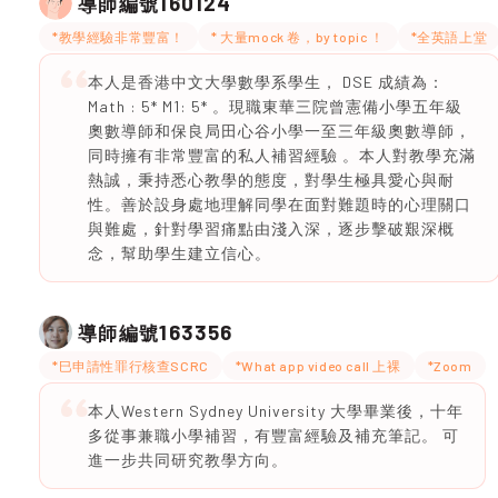
160124
導師編號
*教學經驗非常豐富！
* 大量mock 卷，by topic ！
*全英語上堂
本人是香港中文大學數學系學生， DSE 成績為：
Math : 5* M1: 5* 。現職東華三院曾憲備小學五年級
奧數導師和保良局田心谷小學一至三年級奧數導師，
同時擁有非常豐富的私人補習經驗 。本人對教學充滿
熱誠，秉持悉心教學的態度，對學生極具愛心與耐
性。善於設身處地理解同學在面對難題時的心理關口
與難處，針對學習痛點由淺入深，逐步擊破艱深概
念，幫助學生建立信心。
163356
導師編號
*巳申請性罪行核查SCRC
*What app video call 上裸
*Zoom
本人Western Sydney University 大學畢業後，十年
多從事兼職小學補習，有豐富經驗及補充筆記。 可
進一步共同研究教學方向。