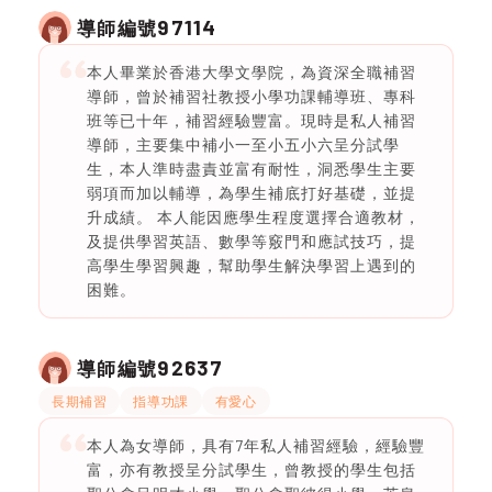
97114
導師編號
本人畢業於香港大學文學院，為資深全職補習
導師，曾於補習社教授小學功課輔導班、專科
班等已十年，補習經驗豐富。現時是私人補習
導師，主要集中補小一至小五小六呈分試學
生，本人準時盡責並富有耐性，洞悉學生主要
弱項而加以輔導，為學生補底打好基礎，並提
升成績。 本人能因應學生程度選擇合適教材，
及提供學習英語、數學等竅門和應試技巧，提
高學生學習興趣，幫助學生解決學習上遇到的
困難。
92637
導師編號
長期補習
指導功課
有愛心
本人為女導師，具有7年私人補習經驗，經驗豐
富，亦有教授呈分試學生，曾教授的學生包括