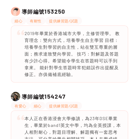
153250
導師編號
細心
有耐性
提供練習題/試題
2019年畢業於香港城市大學，主修管理學。 教
育理念：雙向方式，培養學生自主學習 目標：
培養學生對學習的自主性，站在雙互尊重的層
面；務求達致雙向學習。 技巧：對解題及答題
有少許心得。希望能令學生在答題時可以手到
拿來。 能針對學生答題時常犯錯誤作出提醒及
修正。亦俱備補底經驗。
154247
導師編號
有愛心
細心
提供練習題/試題
本人正在香港浸會大學修讀，為23年DSE畢業
生，畢業於band1英文中學，均為全英授課，本
人相對耐心，對題目理解、解題獨有一套思考
方法，可分享給學生相關技巧。本人在學成績