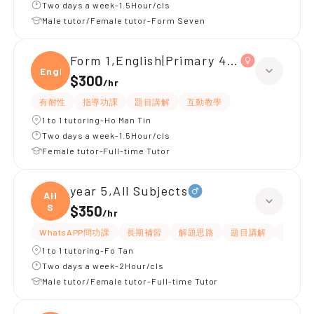
Two days a week-1.5Hour/cls
Male tutor/Female tutor-Form Seven
Form 1,English|Primary 4,All Subjects
Engli
$300
/
hr
有耐性
指導功課
題目講解
互動教學
1 to 1 tutoring-Ho Man Tin
Two days a week-1.5Hour/cls
Female tutor-Full-time Tutor
year 5,All Subjects
All
S
$350
/
hr
WhatsAPP問功課
長期補習
解題思路
題目講解
課程設
1 to 1 tutoring-Fo Tan
Two days a week-2Hour/cls
Male tutor/Female tutor-Full-time Tutor