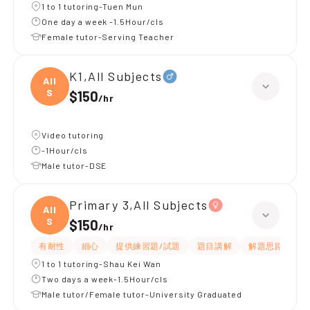
1 to 1 tutoring-Tuen Mun
One day a week -1.5Hour/cls
Female tutor-Serving Teacher
K1,All Subjects
All
S
$150
/
hr
Video tutoring
-1Hour/cls
Male tutor-DSE
Primary 3,All Subjects
All
S
$150
/
hr
有耐性
細心
提供練習題/試題
題目講解
解題思路
1 to 1 tutoring-Shau Kei Wan
Two days a week-1.5Hour/cls
Male tutor/Female tutor-University Graduated