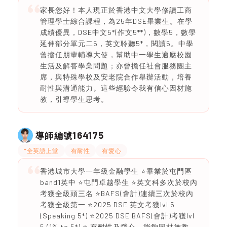
家長您好！本人現正於香港中文大學修讀工商
管理學士綜合課程，為25年DSE畢業生。在學
成績優異，DSE中文5*(作文5**)，數學5，數學
延伸部分單元二5，英文聆聽5*，閱讀5。中學
曾擔任朋輩輔導大使，幫助中一學生適應校園
生活及解答學業問題；亦曾擔任社會服務團主
席，與特殊學校及安老院合作舉辦活動，培養
耐性與溝通能力。這些經驗令我有信心因材施
教，引導學生思考。
164175
導師編號
*全英語上堂
有耐性
有愛心
香港城市大學一年級金融學生 ⭐️畢業於屯門區
band1英中 ⭐️屯門卓越學生 ⭐️英文科多次於校內
考獲全級頭三名 ⭐️BAFS(會計)連續三次於校內
考獲全級第一 ⭐️2025 DSE 英文考獲lvl 5
(Speaking 5*) ⭐️2025 DSE BAFS(會計)考獲lvl
5 (1% to 5*) ⭐️ 有耐性及愛心，能夠因材施教，