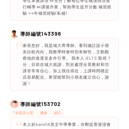
學生掌握原理 ✏️充分了解每位學生嘅強弱項進
行輔導 ✏️課後作業，幫助學生提升分數 補習經
驗 ⭐️4年補習經驗(私補)
143396
導師編號
家長您好，我是城大男導師。看到備註說小朋
友比較內向，我教學時會特別有耐性，主動觀
察他的進度並多作引導。 我本人 IELTS 取得 7
分，目前在城大就讀，對於處理全英教材和功
課非常有信心。加上我住得近，上課時間穩定
且容易配合。希望能幫到小朋友建立信心，謝
謝！
153702
導師編號
*全英語上堂
嚴格
細心
本人於band1A英文中學畢業，亦剛從香港浸會