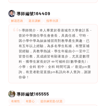
164409
導師編號
解題思路
題目講解
指導功課
✨導師簡介 - 本人畢業於香港城市大學會計系 -
曾於中學擔任學生會會長，具責任感，守時 -
因小學中學為妹妹補習而對教學產生興趣 - 已
有五年以上經驗，為多名學生私補，有豐富補
習經驗，具教學熱誠 - 學生年級由小一至中三
皆曾任教，其成績皆有顯著進步，尤其是數理
科 - 獲學生家長好評 ✏️可補科目(數學優先)：
小學：全科 初中：全科 時間可議 ✅ 歡迎pm查
詢，有意者歡迎直接pm私訊向本人查詢，謝謝
你😆！
165555
導師編號
有耐性
有愛心
提供練習題/試題