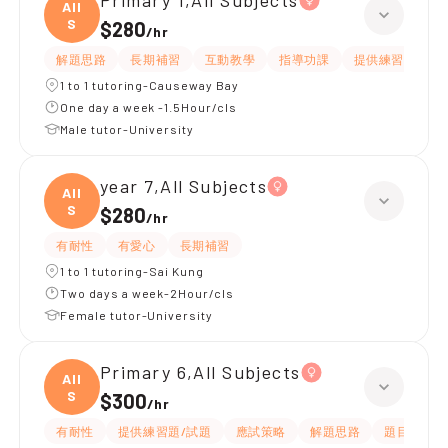
Primary 1,All Subjects
All
S
$280
/
hr
解題思路
長期補習
互動教學
指導功課
提供練習題/試題
1 to 1 tutoring-Causeway Bay
One day a week -1.5Hour/cls
Male tutor-University
year 7,All Subjects
All
S
$280
/
hr
有耐性
有愛心
長期補習
1 to 1 tutoring-Sai Kung
Two days a week-2Hour/cls
Female tutor-University
Primary 6,All Subjects
All
S
$300
/
hr
有耐性
提供練習題/試題
應試策略
解題思路
題目講解