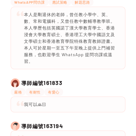
WhatsAPP問功課
應試策略
解題思路
本人是剛退休的老師，曾任教小學中、英、
數、常和電腦科，又曾任教中數輔導教學班。
本人學歷包括英國諾丁漢大學教育學士、香港
浸會大學教育碩士、香港理工大學中國語文及
文學碩士和香港教育學院特殊教育教師證書。
本人可於星期一至五下午至晚上提供上門補習
服務，也歡迎學生 WhatsApp 提問功課或溫
習。
161833
導師編號
嚴格
有耐性
有愛心
我可以🙏🏻
163194
導師編號