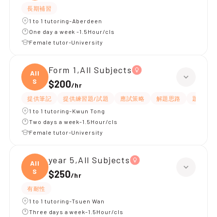
長期補習
1 to 1 tutoring-Aberdeen
One day a week -1.5Hour/cls
Female tutor-University
Form 1,All Subjects
All
S
$200
/
hr
提供筆記
提供練習題/試題
應試策略
解題思路
題目講解
1 to 1 tutoring-Kwun Tong
Two days a week-1.5Hour/cls
Female tutor-University
year 5,All Subjects
All
S
$250
/
hr
有耐性
1 to 1 tutoring-Tsuen Wan
Three days a week-1.5Hour/cls