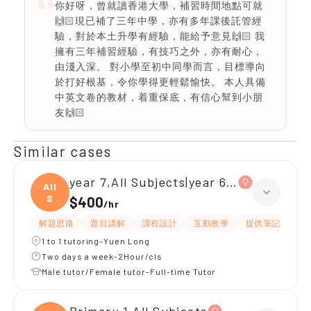
你好呀，曾就讀香港大學，補習時間地點可就
🙌🏻現已補了三年中學，亦有多年課後託管經
驗，對於本土升學有經驗，能給予意見🙌🏻 我
擁有三年補習經驗，有技巧之外，亦有耐心，
由淺入深。 對小學至初中同學而言，目標導向
於打好根基，令你學得更輕鬆愉快。 本人具備
中英文卷的教材，着重保底，有信心幫到小朋
友🙌🏻
Similar cases
year 7,All Subjects|year 6,All Subjects
All
S
$400
/
hr
解題思路
題目講解
課程設計
互動教學
提供筆記
嚴
1 to 1 tutoring-Yuen Long
Two days a week-2Hour/cls
Male tutor/Female tutor-Full-time Tutor