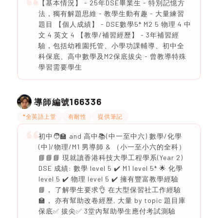
【基本情況】 - 25年DSE畢業生 - 特別記憶方
法，獨有解題思維 - 教學生動有趣 - 大量練習
題目 【個人成績】 - DSE數學5* M2 5 物理 4 中
文 4 英文 4 【教學/補習經歷】 - 3年補習經
驗，包括幼稚園托管、小學功課輔導、初中全
科保底、高中數學及M2保底拔尖 - 曾教導特殊
學習需要學生
166336
導師編號
*全英語上堂
有耐性
提供筆記
初中🧑‍🏫 and 高中📚(中一至中六) 數學/化學
(中)/物理/M1 男導師 & （小一至小六的全科）
📘📘📘 現就讀香港科技大學工程學系(Year 2)
DSE 成績: 數學 level 5 ✔️ M1 level 5* 🌟 化學
level 5 ✔️ 物理 level 5 ✔️ 擁有豐富教學經驗
📘， 了解學生要求👌 在大型保習社工作經驗
🏫， 亦有幫助改卷經歷, 大量 by topic 題目庫
保底✅ 拔尖✅ 3堂內幫助學生應付考試測驗