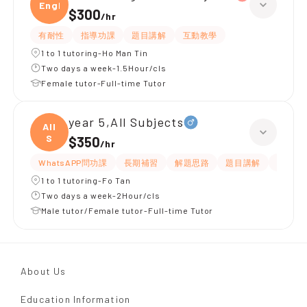
Engli
$300
/
hr
有耐性
指導功課
題目講解
互動教學
1 to 1 tutoring-Ho Man Tin
Two days a week-1.5Hour/cls
Female tutor-Full-time Tutor
year 5,All Subjects
All
S
$350
/
hr
WhatsAPP問功課
長期補習
解題思路
題目講解
課程設
1 to 1 tutoring-Fo Tan
Two days a week-2Hour/cls
Male tutor/Female tutor-Full-time Tutor
About Us
Education Information