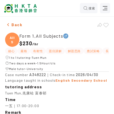
搜索
Male Form 1,All Subjects，Tuen Mun Tuition recommen
Back
Form 1,All Subjects
All
S
$230
/
hr
細心
嚴格
有耐性
題目講解
解題思路
應試策略
長期
1 to 1 tutoring-Tuen Mun
Two days a week-1.5Hour/cls
Male tutor-University
A348222
2026/04/30
Case number
｜Check-in time
Language taught in schools
English Secondary School
tutoring address
Tuen Mun,兆康站 富泰邨
Time
一五｜17:00-20:00
Remark