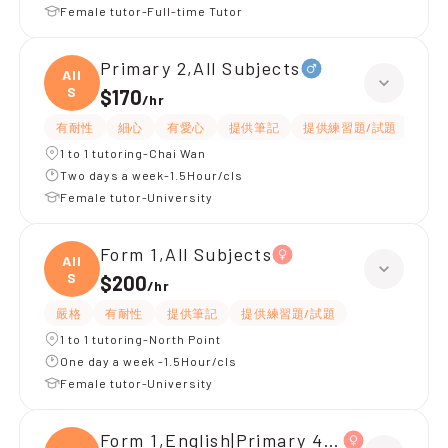
Female tutor-Full-time Tutor
Primary 2,All Subjects
All
S
$170
/
hr
有耐性
細心
有愛心
提供筆記
提供練習題/試題
指導
1 to 1 tutoring-Chai Wan
Two days a week-1.5Hour/cls
Female tutor-University
Form 1,All Subjects
All
S
$200
/
hr
嚴格
有耐性
提供筆記
提供練習題/試題
1 to 1 tutoring-North Point
One day a week -1.5Hour/cls
Female tutor-University
Form 1,English|Primary 4,All Subjects