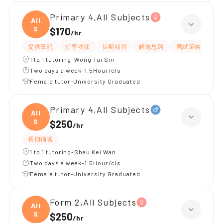
Primary 4,All Subjects
All
S
$170
/
hr
提供筆記
指導功課
長期補習
解題思路
應試策略
提
1 to 1 tutoring-Wong Tai Sin
Two days a week-1.5Hour/cls
Female tutor-University Graduated
Primary 4,All Subjects
All
S
$250
/
hr
長期補習
1 to 1 tutoring-Shau Kei Wan
Two days a week-1.5Hour/cls
Female tutor-University Graduated
Form 2,All Subjects
All
S
$250
/
hr