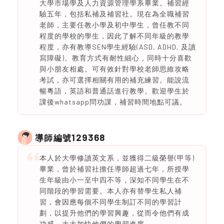
大學市場學及人力資源管理學系畢業。補習經
驗五年，包括私補及補習社。現在為全職補習
老師，主要任教小學及初中學生，曾任教不同
程度的學校的學生，因此了解不同年級的教學
程度，亦有教導SEN學生經驗(ASD, ADHD, 及讀
寫障礙)。教育方式有耐性細心，同時十分喜歡
與小朋友相處。可有效針對學校老師思維攻略
考試，亦可選擇相關有用的補充練習。能說流
暢粵語，英語和普通話進行教學。歡迎學生於
課後whatsapp問功課，補習時間地點可議。
129368
導師編號
本人於大學修讀英文系，並獲得二級榮譽(甲等)
畢業，曾於補習社擔任導師超過七年，所授學
生年級由小一至中四不等，深知不同學生在不
同階段的學習需要。本人亦有替學生私人補
習，會因應每個不同學生制訂不同的學習計
劃，以提升他們的學習興趣，從而令他們有成
功感，大大加快他們的學習進度。