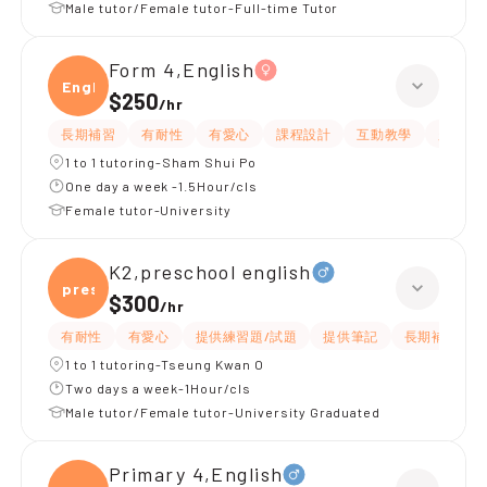
Male tutor/Female tutor-Full-time Tutor
Form 4,English
Engli
$250
/
hr
長期補習
有耐性
有愛心
課程設計
互動教學
題目講
1 to 1 tutoring-Sham Shui Po
One day a week -1.5Hour/cls
Female tutor-University
K2,preschool english
presc
$300
/
hr
有耐性
有愛心
提供練習題/試題
提供筆記
長期補習
1 to 1 tutoring-Tseung Kwan O
Two days a week-1Hour/cls
Male tutor/Female tutor-University Graduated
Primary 4,English