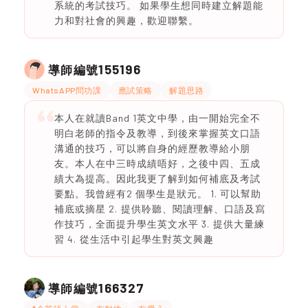
系統的考試技巧。 如果學生想同時建立解題能
力和對社會的興趣，歡迎聯繫。
155196
導師編號
WhatsAPP問功課
應試策略
解題思路
本人在就讀Band 1英文中學，由一開始完全不
明白老師的指令及教導，到後來掌握英文口語
溝通的技巧，可以將自身的經歷教導給小朋
友。本人在中三時成績唔好，之後中四、五成
績大為提高。因此我更了解到如何補底及考試
要點。我曾經有2 個學生是狀元。 1. 可以幫助
補底或摘星 2. ⁠提供聆聽、閱讀理解、口語及寫
作技巧，全面提升學生英文水平 3. ⁠提供大量練
習 4. ⁠從生活中引起學生對英文興趣
166327
導師編號