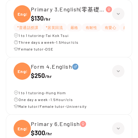
Primary 3,English(零基礎, 會話)
Engli
$130
/
hr
*普通話授課
*居英回流
嚴格
有耐性
有愛心
細心
1 to 1 tutoring-Tai Kok Tsui
Three days a week-1.5Hour/cls
Female tutor-DSE
Form 4,English
Engli
$250
/
hr
1 to 1 tutoring-Hung Hom
One day a week -1.5Hour/cls
Male tutor/Female tutor-University
Primary 6,English
Engli
$300
/
hr