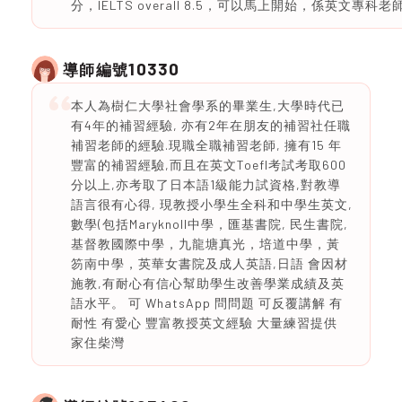
分，IELTS overall 8.5，可以馬上開始，係英文專科老
10330
導師編號
本人為樹仁大學社會學系的畢業生,大學時代已
有4年的補習經驗, 亦有2年在朋友的補習社任職
補習老師的經驗.現職全職補習老師, 擁有15 年
豐富的補習經驗,而且在英文Toefl考試考取600
分以上,亦考取了日本語1級能力試資格,對教導
語言很有心得, 現教授小學生全科和中學生英文,
數學(包括Maryknoll中學，匯基書院, 民生書院,
基督教國際中學，九龍塘真光，培道中學，黃
笏南中學，英華女書院及成人英語,日語 會因材
施教,有耐心有信心幫助學生改善學業成績及英
語水平。 可 WhatsApp 問問題 可反覆講解 有
耐性 有愛心 豐富教授英文經驗 大量練習提供
家住柴灣