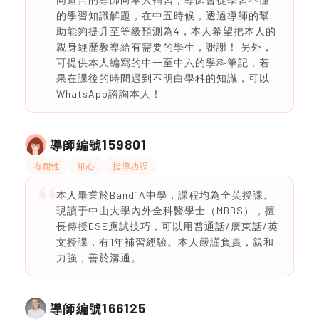
的學習知識解題，在中五時候，透過導師的幫
助能夠提升至等級預測為4，本人希望把本人的
親身經歷教導給有需要的學生，謝謝！ 另外，
可提供本人編寫的中一至中六的學科筆記，若
果在課後的時間遇到不明白學科的知識，可以
WhatsApp諮詢本人！
159801
導師編號
有耐性
細心
指導功課
本人畢業於Band1A中學，課程均為全英授課。
現讀于中山大學內外全科醫學士（MBBS），擅
長傳授DSE應試技巧，可以用普通話/廣東話/英
文授課，有1年補習經驗。本人嚴謹負責，親和
力強，善於溝通。
166125
導師編號