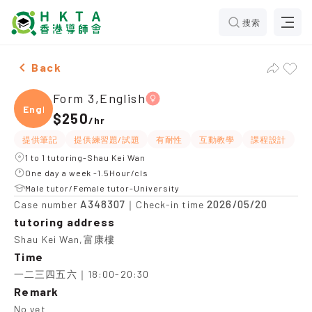
搜索
Female Form 3,English，Shau Kei Wan Tuition recomm
Back
Form 3,English
Engli
$250
/
hr
提供筆記
提供練習題/試題
有耐性
互動教學
課程設計
1 to 1 tutoring-Shau Kei Wan
One day a week -1.5Hour/cls
Male tutor/Female tutor-University
A348307
2026/05/20
Case number
｜Check-in time
tutoring address
Shau Kei Wan,富康樓
Time
一二三四五六｜18:00-20:30
Remark
No yet