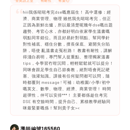
*全英語上堂
有耐性
有愛心
hiii我係啱啱考完dse嘅應屆生！ 高中選修：經
濟、商業管理、物理 雖然我先啱啱考完，但正
正因為新鮮出爐，所以最清楚呢幾年dse嘅出題
趨勢、考官心水，亦都好明白依家學生溫書嘅
弱點同常錯位。而且好易針對弱點、幫同學針
對性補底、穩住分數，擅長保底、避開失分陷
阱，唔使 亂溫書走冤枉路！ 教書有耐性，講解
得淺白易明，專門幫人捉重點、整理獨家溫書
tips，令學習冇咁沉悶，輕輕鬆鬆就可以提分！
同咪會跟足學生自己節奏教，絕對唔會死記硬
塞、強灌知識。課後有任何疑問都可以問，隨
時都覆到 message ! 可補：幼稚園/小學/初中
嘅英文、數學、物理、經濟、商業管理！ 時間
超彈性，仲可以安排***！ 主要都係趁住考完
DSE 有空餘時間，提升自己、累積教學經驗同
咪最緊要嘅係！幫到貴子女><
165560
導師編號