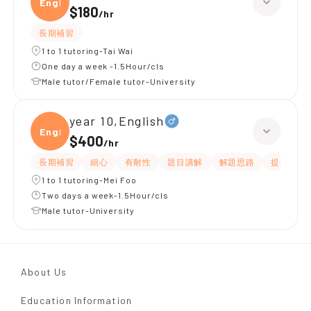
Engli
$180
/
hr
長期補習
1 to 1 tutoring-Tai Wai
One day a week -1.5Hour/cls
Male tutor/Female tutor-University
year 10,English
Engli
$400
/
hr
長期補習
細心
有耐性
題目講解
解題思路
提供練習
1 to 1 tutoring-Mei Foo
Two days a week-1.5Hour/cls
Male tutor-University
About Us
Education Information