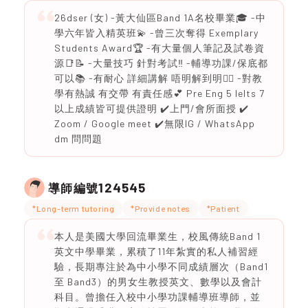
26dser (女) -黃大仙區Band 1A名校畢業🎓 -中
學六年皆入精英班💫 -曾三次奪得 Exemplary
Students Award🏆 -有大量個人筆記及試卷資
源📑📝 -大量技巧 針對考試‼️ -輔導功課/保底都
可以📚 -有耐心 詳細講解 唔明解到明❤️‍🔥 -對教
學有熱誠 有交帶 有責任感💕 Pre Eng 5 Ielts 7
以上成績皆可提供證明 ✔️上門/會所面授 ✔️
Zoom / Google meet ✔️無限IG / WhatsApp
dm 問問題
124545
導師編號
*Long-term tutoring
*Provide notes
*Patient
本人是美國大學回流畢業生，校風傳統Band 1
英文中學畢業，累積了11年紮實的私人補習經
驗，長期專注於為中小學不同成績層次（Band1
至 Band3）的男女生教授英文、數學以及會計
科目。曾擔任入校中小學功課輔導班導師，並