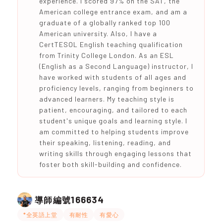
experience. I scored 97% on the SAT, the
American college entrance exam, and am a
graduate of a globally ranked top 100
American university. Also, I have a
CertTESOL English teaching qualification
from Trinity College London. As an ESL
(English as a Second Language) instructor, I
have worked with students of all ages and
proficiency levels, ranging from beginners to
advanced learners. My teaching style is
patient, encouraging, and tailored to each
student's unique goals and learning style. I
am committed to helping students improve
their speaking, listening, reading, and
writing skills through engaging lessons that
foster both skill-building and confidence.
166634
導師編號
*全英語上堂
有耐性
有愛心