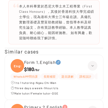
本人本科畢業於悉尼大學土木工程專業（First
Class Honours），其後於香港科技大學完成碩
士學位，現為港科大博士三年級在讀。具備扎
實數理基礎及豐富助教經驗，曾指導本科及研
究生論文，亦有英語教學經驗。本人教學認真
負責、耐心細心，能因材施教。 如有興趣，歡
迎隨時聯絡我了解詳情。
Similar cases
Form 1,English
Engli
$180
/
hr
WhatsAPP問功課
長期補習
題目講解
課程設計
指導功
1 to 1 tutoring-Ngau Chi Wan
Three days a week-1Hour/cls
Male tutor/Female tutor-DSE
Primary 2,English