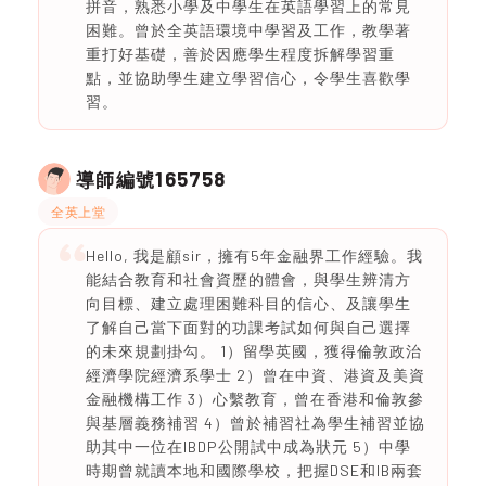
拼音，熟悉小學及中學生在英語學習上的常見
困難。曾於全英語環境中學習及工作，教學著
重打好基礎，善於因應學生程度拆解學習重
點，並協助學生建立學習信心，令學生喜歡學
習。
165758
導師編號
全英上堂
Hello, 我是顧sir，擁有5年金融界工作經驗。我
能結合教育和社會資歷的體會，與學生辨清方
向目標、建立處理困難科目的信心、及讓學生
了解自己當下面對的功課考試如何與自己選擇
的未來規劃掛勾。 1）留學英國，獲得倫敦政治
經濟學院經濟系學士 2）曾在中資、港資及美資
金融機構工作 3）心繫教育，曾在香港和倫敦參
與基層義務補習 4）曾於補習社為學生補習並協
助其中一位在IBDP公開試中成為狀元 5）中學
時期曾就讀本地和國際學校，把握DSE和IB兩套