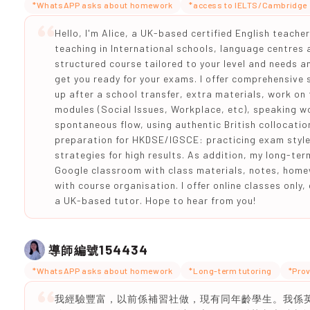
*WhatsAPP asks about homework
*access to IELTS/Cambridge 
Hello, I'm Alice, a UK-based certified English teache
teaching in International schools, language centres a
structured course tailored to your level and needs an
get you ready for your exams. I offer comprehensive
up after a school transfer, extra materials, work on
modules (Social Issues, Workplace, etc), speaking w
spontaneous flow, using authentic British collocati
preparation for HKDSE/IGSCE: practicing exam styled
strategies for high results. As addition, my long-te
Google classroom with class materials, notes, home
with course organisation. I offer online classes only
a UK-based tutor. Hope to hear from you!
154434
導師編號
*WhatsAPP asks about homework
*Long-term tutoring
*Prov
我經驗豐富，以前係補習社做，現有同年齡學生。我係英文