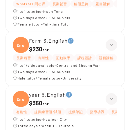
WhatsAPP問功課
長期補習
解題思路
題目講解
提供練
1 to 1 tutoring-Kwun Tong
Two days a week-1.5Hour/cls
Female tutor-Full-time Tutor
Form 3,English
Engli
$230
/
hr
長期補習
有耐性
互動教學
課程設計
題目講解
解題
1 to 1/video available-Central and Sheung Wan
Two days a week-1.5Hour/cls
Male tutor/Female tutor-University
year 5,English
Engli
$350
/
hr
有耐性
提供練習題/試題
提供筆記
指導功課
長期補習
1 to 1 tutoring-Kowloon City
Three days a week-1.5Hour/cls