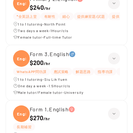
Engli
$240
/
hr
*全英語上堂
有耐性
細心
提供練習題/試題
提供筆記
1 to 1 tutoring-North Point
Two days a week-1Hour/cls
Female tutor-Full-time Tutor
Form 3,English
Engli
$200
/
hr
WhatsAPP問功課
應試策略
解題思路
指導功課
提供練
1 to 1 tutoring-Siu Lik Yuen
One day a week -1.5Hour/cls
Male tutor/Female tutor-University
Form 1,English
Engli
$270
/
hr
長期補習