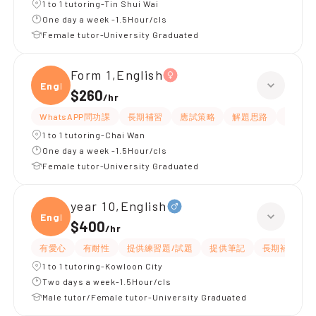
1 to 1 tutoring-Tin Shui Wai
One day a week -1.5Hour/cls
Female tutor-University Graduated
Form 1,English
Engli
$260
/
hr
WhatsAPP問功課
長期補習
應試策略
解題思路
題目講
1 to 1 tutoring-Chai Wan
One day a week -1.5Hour/cls
Female tutor-University Graduated
year 10,English
Engli
$400
/
hr
有愛心
有耐性
提供練習題/試題
提供筆記
長期補習
1 to 1 tutoring-Kowloon City
Two days a week-1.5Hour/cls
Male tutor/Female tutor-University Graduated