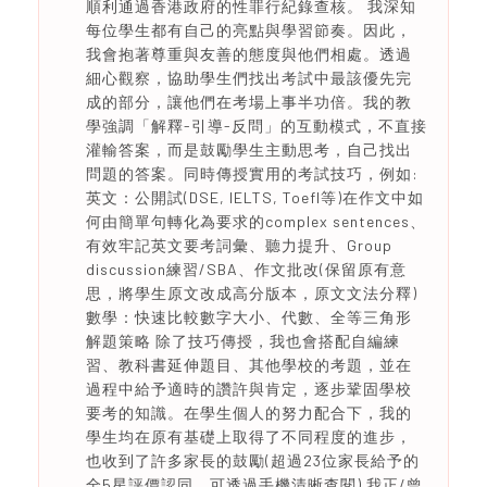
順利通過香港政府的性罪行紀錄查核。 我深知
每位學生都有自己的亮點與學習節奏。因此，
我會抱著尊重與友善的態度與他們相處。透過
細心觀察，協助學生們找出考試中最該優先完
成的部分，讓他們在考場上事半功倍。我的教
學強調「解釋-引導-反問」的互動模式，不直接
灌輸答案，而是鼓勵學生主動思考，自己找出
問題的答案。同時傳授實用的考試技巧，例如:
英文：公開試(DSE, IELTS, Toefl等)在作文中如
何由簡單句轉化為要求的complex sentences、
有效牢記英文要考詞彙、聽力提升、Group
discussion練習/SBA、作文批改(保留原有意
思，將學生原文改成高分版本，原文文法分釋)
數學：快速比較數字大小、代數、全等三角形
解題策略 除了技巧傳授，我也會搭配自編練
習、教科書延伸題目、其他學校的考題，並在
過程中給予適時的讚許與肯定，逐步鞏固學校
要考的知識。在學生個人的努力配合下，我的
學生均在原有基礎上取得了不同程度的進步，
也收到了許多家長的鼓勵(超過23位家長給予的
全5星評價認同，可透過手機清晰查閱) 我正/曾