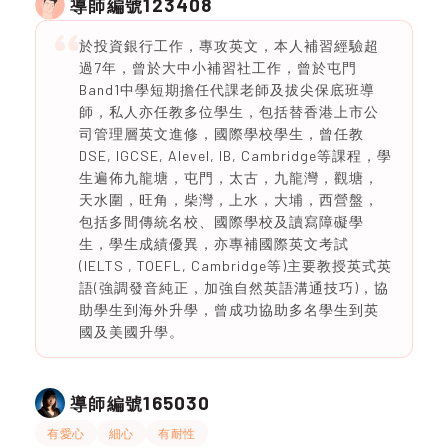
123408
導師編號
於投資銀行工作，專攻英文，本人補習經驗超
過7年，曾於大中小補習社工作，曾於屯門
Band1中學短期擔任代課老師及拔尖保底班導
師，私人亦任教多位學生，包括替香港上市公
司管理層英文進修，國際學校學生，曾任教
DSE, IGCSE, Alevel, IB, Cambridge等課程，學
生遍佈九龍塘，屯門，太古，九龍灣，觀塘，
天水圍，旺角，柴灣，上水，大埔，西營盤，
包括多間傳統名校、國際學校及讀寫障礙學
生，學生成績優異，亦專補國際英文考試
(IELTS , TOEFL, Cambridge等)主要教授英式英
語(強調發音純正，加強自然英語溝通技巧)，協
助學生到海外升學，曾成功協助多名學生到英
國及美國升學。
165030
導師編號
有愛心
細心
有耐性