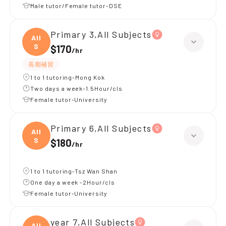
Male tutor/Female tutor-DSE
Primary 3,All Subjects
All
S
$170
/
hr
長期補習
1 to 1 tutoring-Mong Kok
Two days a week-1.5Hour/cls
Female tutor-University
Primary 6,All Subjects
All
S
$180
/
hr
1 to 1 tutoring-Tsz Wan Shan
One day a week -2Hour/cls
Female tutor-University
year 7,All Subjects
All