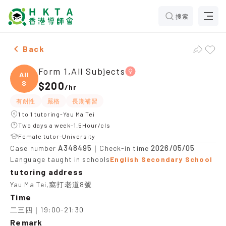
搜索
Female Form 1,All Subjects，Yau Ma Tei Tuition recom
Back
Form 1,All Subjects
All
S
$200
/
hr
有耐性
嚴格
長期補習
1 to 1 tutoring-Yau Ma Tei
Two days a week-1.5Hour/cls
Female tutor-University
A348495
2026/05/05
Case number
｜Check-in time
Language taught in schools
English Secondary School
tutoring address
Yau Ma Tei,窩打老道8號
Time
二三四｜19:00-21:30
Remark