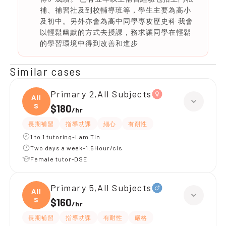
補、補習社及到校輔導班等，學生主要為高小
及初中。另外亦會為高中同學專攻歷史科 我會
以輕鬆幽默的方式去授課，務求讓同學在輕鬆
的學習環境中得到改善和進步
Similar cases
Primary 2,All Subjects
All
S
$180
/
hr
長期補習
指導功課
細心
有耐性
1 to 1 tutoring-Lam Tin
Two days a week-1.5Hour/cls
Female tutor-DSE
Primary 5,All Subjects
All
S
$160
/
hr
長期補習
指導功課
有耐性
嚴格