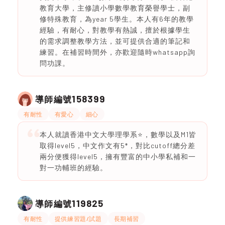
教育大學，主修讀小學數學教育榮譽學士，副
修特殊教育，為year 5學生。本人有6年的教學
經驗，有耐心，對教學有熱誠，擅於根據學生
的需求調整教學方法，並可提供合適的筆記和
練習。在補習時間外，亦歡迎隨時whatsapp詢
問功課。
158399
導師編號
有耐性
有愛心
細心
本人就讀香港中文大學理學系⭐️，數學以及M1皆
取得level5，中文作文有5*，對比cutoff總分差
兩分便獲得level5，擁有豐富的中小學私補和一
對一功輔班的經驗。
119825
導師編號
有耐性
提供練習題/試題
長期補習