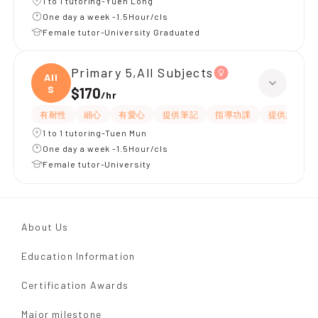
1 to 1 tutoring-Yuen Long
One day a week -1.5Hour/cls
Female tutor-University Graduated
Primary 5,All Subjects
All
S
$170
/
hr
有耐性
細心
有愛心
提供筆記
指導功課
提供練習題/
1 to 1 tutoring-Tuen Mun
One day a week -1.5Hour/cls
Female tutor-University
About Us
Education Information
Certification Awards
Major milestone