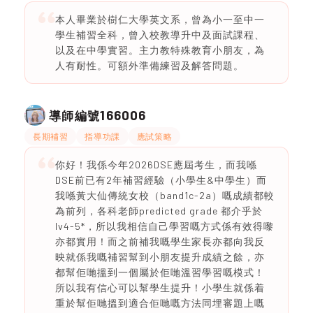
本人畢業於樹仁大學英文系，曾為小一至中一
學生補習全科，曾入校教導升中及面試課程、
以及在中學實習。主力教特殊教育小朋友，為
人有耐性。可額外準備練習及解答問題。
166006
導師編號
長期補習
指導功課
應試策略
你好！我係今年2026DSE應屆考生，而我喺
DSE前已有2年補習經驗（小學生&中學生）而
我喺黃大仙傳統女校（band1c-2a）嘅成績都較
為前列，各科老師predicted grade 都介乎於
lv4-5*，所以我相信自己學習嘅方式係有效得嚟
亦都實用！而之前補我嘅學生家長亦都向我反
映就係我嘅補習幫到小朋友提升成績之餘，亦
都幫佢哋搵到一個屬於佢哋溫習學習嘅模式！
所以我有信心可以幫學生提升！小學生就係着
重於幫佢哋搵到適合佢哋嘅方法同埋審題上嘅