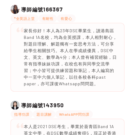
166367
導師編號
*全英語上堂
有耐性
有愛心
家長你好！本人為23年DSE畢業生，讀港島區
Band 1A名校，均為全英授課，本人相對耐心，
對題目理解、解題獨有一套思考方法，可分享
給學生相關技巧。本人在學成績優異，DSE中
文、英文、數學為4分；本人曾有補習經驗，日
常有指導妹妹功課，在校也有與同學交流學
習；中小皆可提供練習題和筆記，本人編寫的
中一至中六個人筆記，以往各校各科past
paper，亦可課後Whatsapp問問題。
143950
導師編號
指導功課
題目講解
WhatsAPP問功課
本人是2021 DSE考生，畢業於葵青區Band 1A
英文中學，在DSE數學成績奪得5，現正於香港