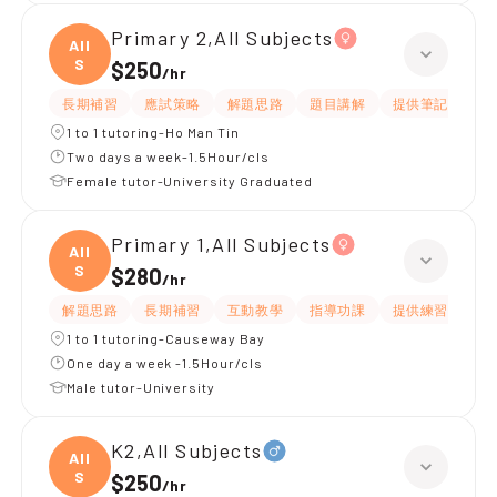
Primary 2,All Subjects
All
S
$250
/
hr
長期補習
應試策略
解題思路
題目講解
提供筆記
互
1 to 1 tutoring-Ho Man Tin
Two days a week-1.5Hour/cls
Female tutor-University Graduated
Primary 1,All Subjects
All
S
$280
/
hr
解題思路
長期補習
互動教學
指導功課
提供練習題/試題
1 to 1 tutoring-Causeway Bay
One day a week -1.5Hour/cls
Male tutor-University
K2,All Subjects
All
S
$250
/
hr