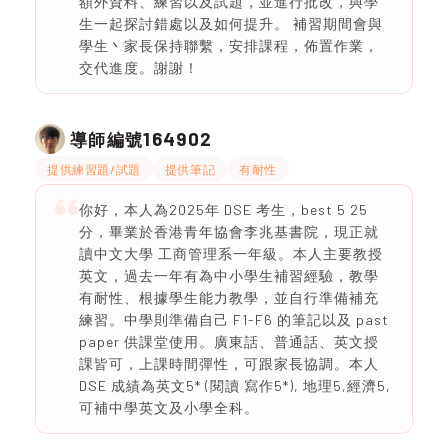
額外資料、練習以及試題，並進行批改，與學
生一起探討錯處以及如何提升。 補習期間會與
學生丶家長保持聯繫，安排課程，佈置作業，
交代進度。謝謝！
164902
導師編號
提供練習題/試題
提供筆記
有耐性
你好，本人為2025年 DSE 考生，best 5 25
分，畢業於香港青年協會李兆基書院，現正就
讀中文大學 工商管理系一年級。本人主要教授
英文，過去一年有為中小學生補習經驗，教學
有耐性、根據學生能力教學，並自行準備補充
練習。中學則準備自己 F1-F6 的筆記以及 past
paper 供課堂使用。廣東話、普通話、英文授
課皆可，上課時間彈性，可跟家長協調。本人
DSE 成績為英文5* (閱讀 寫作5*), 地理5,經濟5,
可補中學英文及小學全科。