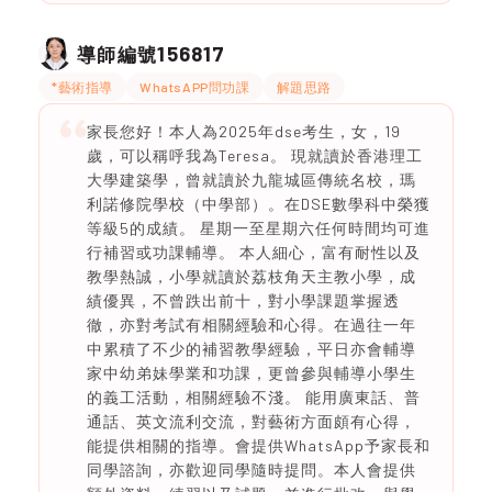
156817
導師編號
*藝術指導
WhatsAPP問功課
解題思路
家長您好！本人為2025年dse考生，女，19
歲，可以稱呼我為Teresa。 現就讀於香港理工
大學建築學，曾就讀於九龍城區傳統名校，瑪
利諾修院學校（中學部）。在DSE數學科中榮獲
等級5的成績。 星期一至星期六任何時間均可進
行補習或功課輔導。 本人細心，富有耐性以及
教學熱誠，小學就讀於荔枝角天主教小學，成
績優異，不曾跌出前十，對小學課題掌握透
徹，亦對考試有相關經驗和心得。在過往一年
中累積了不少的補習教學經驗，平日亦會輔導
家中幼弟妹學業和功課，更曾參與輔導小學生
的義工活動，相關經驗不淺。 能用廣東話、普
通話、英文流利交流，對藝術方面頗有心得，
能提供相關的指導。會提供WhatsApp予家長和
同學諮詢，亦歡迎同學隨時提問。本人會提供