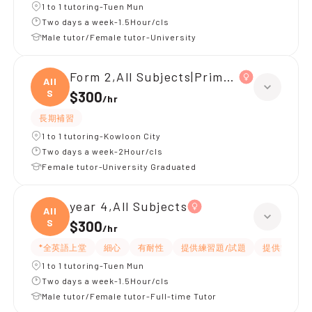
1 to 1 tutoring-Tuen Mun
Two days a week-1.5Hour/cls
Male tutor/Female tutor-University
Form 2,All Subjects|Primary 5,All Subj
All
S
$300
/
hr
長期補習
1 to 1 tutoring-Kowloon City
Two days a week-2Hour/cls
Female tutor-University Graduated
year 4,All Subjects
All
S
$300
/
hr
*全英語上堂
細心
有耐性
提供練習題/試題
提供筆記
1 to 1 tutoring-Tuen Mun
Two days a week-1.5Hour/cls
Male tutor/Female tutor-Full-time Tutor