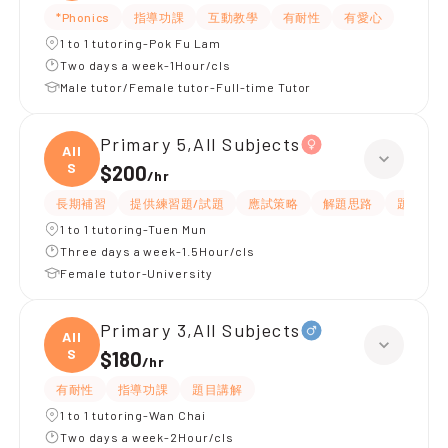
*Phonics
指導功課
互動教學
有耐性
有愛心
1 to 1 tutoring-Pok Fu Lam
Two days a week-1Hour/cls
Male tutor/Female tutor-Full-time Tutor
Primary 5,All Subjects
All
S
$200
/
hr
長期補習
提供練習題/試題
應試策略
解題思路
題目講解
1 to 1 tutoring-Tuen Mun
Three days a week-1.5Hour/cls
Female tutor-University
Primary 3,All Subjects
All
S
$180
/
hr
有耐性
指導功課
題目講解
1 to 1 tutoring-Wan Chai
Two days a week-2Hour/cls