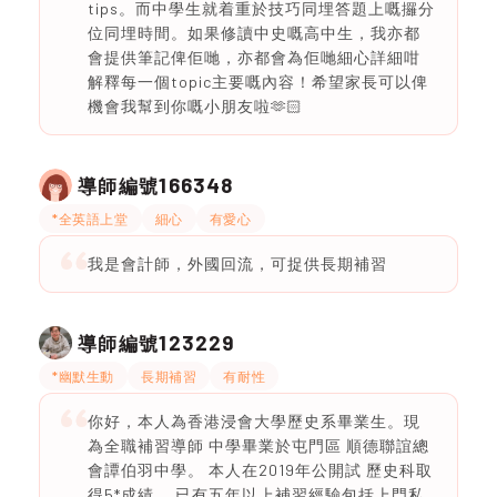
tips。而中學生就着重於技巧同埋答題上嘅攞分
位同埋時間。如果修讀中史嘅高中生，我亦都
會提供筆記俾佢哋，亦都會為佢哋細心詳細咁
解釋每一個topic主要嘅內容！希望家長可以俾
機會我幫到你嘅小朋友啦🫶🏻
166348
導師編號
*全英語上堂
細心
有愛心
我是會計師，外國回流，可捉供長期補習
123229
導師編號
*幽默生動
長期補習
有耐性
你好，本人為香港浸會大學歷史系畢業生。現
為全職補習導師 中學畢業於屯門區 順德聯誼總
會譚伯羽中學。 本人在2019年公開試 歷史科取
得5*成績。 已有五年以上補習經驗包括上門私