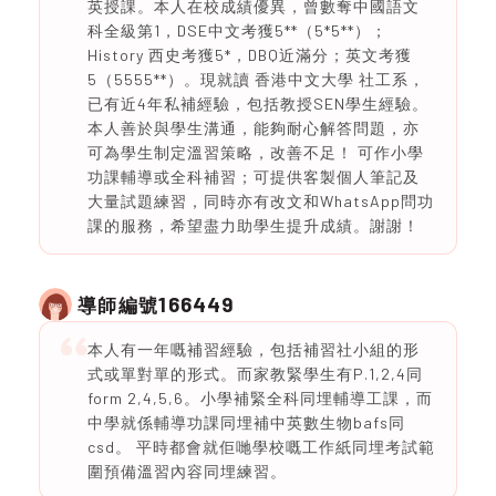
英授課。本人在校成績優異，曾數奪中國語文
科全級第1，DSE中文考獲5**（5*5**）；
History 西史考獲5*，DBQ近滿分；英文考獲
5（5555**）。現就讀 香港中文大學 社工系，
已有近4年私補經驗，包括教授SEN學生經驗。
本人善於與學生溝通，能夠耐心解答問題，亦
可為學生制定溫習策略，改善不足！ 可作小學
功課輔導或全科補習；可提供客製個人筆記及
大量試題練習，同時亦有改文和WhatsApp問功
課的服務，希望盡力助學生提升成績。謝謝！
166449
導師編號
本人有一年嘅補習經驗，包括補習社小組的形
式或單對單的形式。而家教緊學生有P.1,2,4同
form 2,4,5,6。小學補緊全科同埋輔導工課，而
中學就係輔導功課同埋補中英數生物bafs同
csd。 平時都會就佢哋學校嘅工作紙同埋考試範
圍預備溫習內容同埋練習。