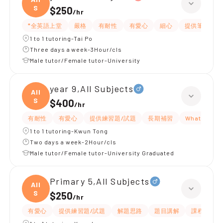
S
$250
/
hr
*全英語上堂
嚴格
有耐性
有愛心
細心
提供筆記
1 to 1 tutoring-Tai Po
Three days a week-3Hour/cls
Male tutor/Female tutor-University
year 9,All Subjects
All
S
$400
/
hr
有耐性
有愛心
提供練習題/試題
長期補習
WhatsAPP
1 to 1 tutoring-Kwun Tong
Two days a week-2Hour/cls
Male tutor/Female tutor-University Graduated
Primary 5,All Subjects
All
S
$250
/
hr
有愛心
提供練習題/試題
解題思路
題目講解
課程設計