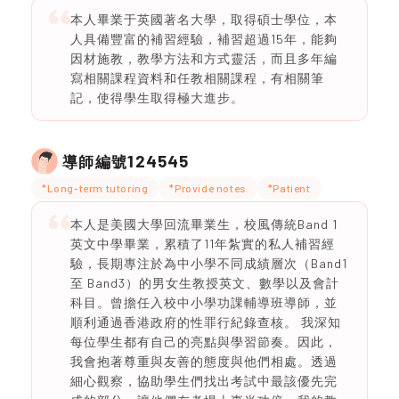
本人畢業于英國著名大學，取得碩士學位，本
人具備豐富的補習經驗，補習超過15年，能夠
因材施教，教學方法和方式靈活，而且多年編
寫相關課程資料和任教相關課程，有相關筆
記，使得學生取得極大進步。
124545
導師編號
*Long-term tutoring
*Provide notes
*Patient
本人是美國大學回流畢業生，校風傳統Band 1
英文中學畢業，累積了11年紮實的私人補習經
驗，長期專注於為中小學不同成績層次（Band1
至 Band3）的男女生教授英文、數學以及會計
科目。曾擔任入校中小學功課輔導班導師，並
順利通過香港政府的性罪行紀錄查核。 我深知
每位學生都有自己的亮點與學習節奏。因此，
我會抱著尊重與友善的態度與他們相處。透過
細心觀察，協助學生們找出考試中最該優先完