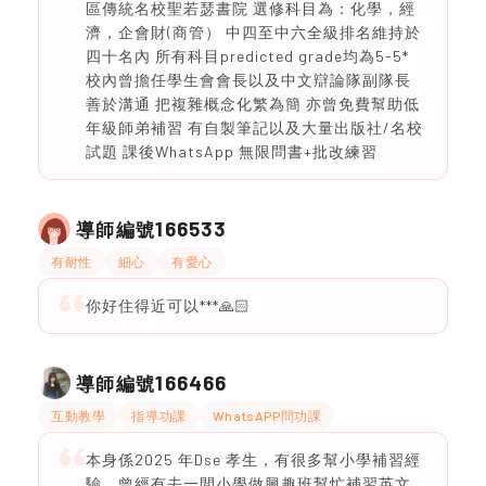
區傳統名校聖若瑟書院 選修科目為：化學，經
濟，企會財(商管） 中四至中六全級排名維持於
四十名內 所有科目predicted grade均為5-5*
校內曾擔任學生會會長以及中文辯論隊副隊長
善於溝通 把複雜概念化繁為簡 亦曾免費幫助低
年級師弟補習 有自製筆記以及大量出版社/名校
試題 課後WhatsApp 無限問書+批改練習
166533
導師編號
有耐性
細心
有愛心
你好住得近可以***🙏🏻
166466
導師編號
互動教學
指導功課
WhatsAPP問功課
本身係2025 年Dse 孝生，有很多幫小學補習經
驗。曾經有去一間小學做興趣班幫忙補習英文