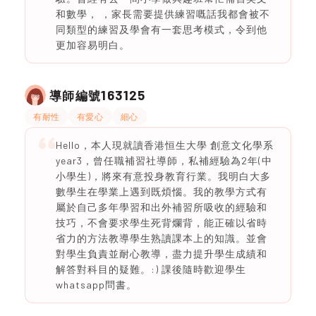
和數學， ，家長需要提供練習嘅話我都會被不
同類型的練習及學會有一套思考模式，令到他
更加容易明白。
163125
導師編號
有耐性
有愛心
細心
Hello，本人現就讀香港恒生大學 創意文化學系
year3，曾任職補習社導師，私補經驗為2年(中
小學生)，將來有意投身教育行業。我明白大多
數學生在學業上遇到既煩惱。我的教學方式有
屬於自己多年學習和出外補習所吸收的經驗和
技巧，不會要求學生死背爛背，能正確以省時
省力的方法教導學生熟讀課本上的知識。並會
對學生負責並耐心教導，盡力提升學生成績和
解答對科目的疑難。:) 課後隨時歡迎學生
whatsapp問書。