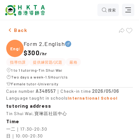
搜索
Male Form 2,English，Tin Shui Wai Tuition recommend
Back
Form 2,English
Engli
$300
/
hr
指導功課
提供練習題/試題
嚴格
1 to 1 tutoring-Tin Shui Wai
Two days a week-1.5Hour/cls
Female tutor-University
A348557
2026/05/06
Case number
｜Check-in time
Language taught in schools
International School
tutoring address
Tin Shui Wai,寶琳區社區中心
Time
一二｜17:30-20:30

日｜10:00-20:30