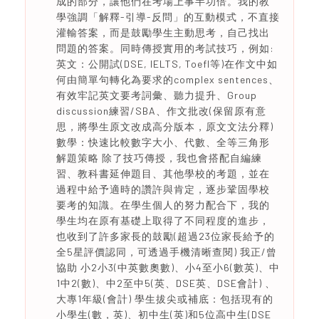
成的部分，讓他們在考場上事半功倍。我的教
學強調「解釋-引導-反問」的互動模式，不直接
灌輸答案，而是鼓勵學生主動思考，自己找出
問題的答案。同時傳授實用的考試技巧，例如:
英文：公開試(DSE, IELTS, Toefl等)在作文中如
何由簡單句轉化為要求的complex sentences、
有效牢記英文要考詞彙、聽力提升、Group
discussion練習/SBA、作文批改(保留原有意
思，將學生原文改成高分版本，原文文法分釋)
數學：快速比較數字大小、代數、全等三角形
解題策略 除了技巧傳授，我也會搭配自編練
習、教科書延伸題目、其他學校的考題，並在
過程中給予適時的讚許與肯定，逐步鞏固學校
要考的知識。在學生個人的努力配合下，我的
學生均在原有基礎上取得了不同程度的進步，
也收到了許多家長的鼓勵(超過23位家長給予的
全5星評價認同，可透過手機清晰查閱) 我正/曾
協助 小2小3(中英數奧數)、小4至小6(數英)、中
1中2(數)、中2至中5(英、DSE英、DSE會計) 、
大專1年級(會計) 學生拔尖或補底：包括現有的
小學生(數，英)、初中生(英)和5位高中生(DSE