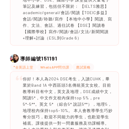
筆記及練習，包括但不限於： 【IELTS雅思】
academic/general/會話/閱讀【TOEIC多益】
會話/閱讀/聆聽/寫作 【本地中小學】閱讀、寫
作、文法、會話、過往試卷 【DSE】閱讀卷
【國際學校】寫作/閱讀/會話/文法/新聞閱讀
+理解+討論（ESL到Grade 6）
151191
導師編號
*全英語上堂
WhatsAPP問功課
應試策略
你好！本人為2024 DSE考生，入讀CUHK，畢
業於Band 1A 中西區頭3名傳統英文女校。目前
教導科目有中文，英文及地理，DSE成績中文，
閱讀5*，中文作文校內保持top 5%，pre
5*-5**。英文 5* （綜合5* 說話5**），地理5，
地理校內保持top5-10%。 本人會教導學生巧妙
奪分技巧，歡迎不同能力的學生，也歡迎學生
補底。課後提供一對一問書服務及功課輔導。