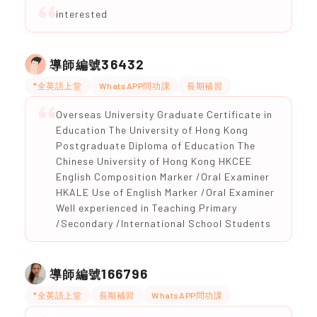
interested
36432
導師編號
*全英語上堂
WhatsAPP問功課
長期補習
Overseas University Graduate Certificate in
Education The University of Hong Kong
Postgraduate Diploma of Education The
Chinese University of Hong Kong HKCEE
English Composition Marker /Oral Examiner
HKALE Use of English Marker /Oral Examiner
Well experienced in Teaching Primary
/Secondary /International School Students
166796
導師編號
*全英語上堂
長期補習
WhatsAPP問功課