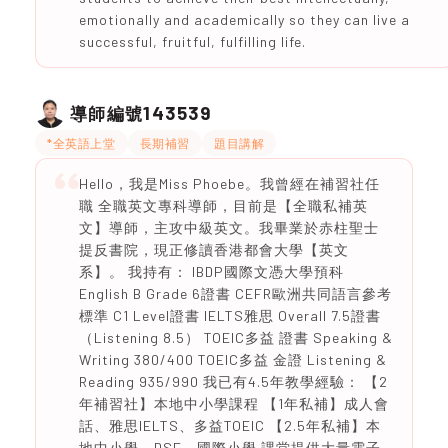
emotionally and academically so they can live a
successful, fruitful, fulfilling life.
143539
導師編號
*全英語上堂
長期補習
題目講解
Hello，我是Miss Phoebe。我曾經在補習社任
職 全職英文專科導師，目前是【全職私補英
文】導師，主攻中級英文。我畢業於赤柱聖士
提反書院，現正修讀香港都會大學【英文
系】。 我持有： IBDP國際文憑大學預科
English B Grade 6證書 CEFR歐洲共同語言參考
標準 C1 Level證書 IELTS雅思 Overall 7.5證書
（Listening 8.5） TOEIC多益 證書 Speaking &
Writing 380/400 TOEIC多益 金證 Listening &
Reading 935/990 我已有4.5年教學經驗： 【2
年補習社】本地中小學課程 【1年私補】成人會
話、雅思IELTS、多益TOEIC 【2.5年私補】本
地中小學、DSE、國際小學 課堂提供大量電子