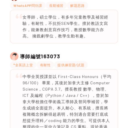
WhatsAPP問功課
長期補習
解題思路
女導師，碩士學位，有多年兒童教學及補習經
驗，有耐性，不抗拒SEN學生。擅於教語文寫
作，能兼教創意寫作技巧，教授數學能力亦
高。 擁戲劇學位，教學生動有趣。
163073
導師編號
*全英語上堂
有耐性
提供練習題/試題
中學全英授課並以 First-Class Honours（平均
96/100） 畢業，其後於加拿大主修 Computer
Science，CGPA 3.7。擅長教授 數學、物理、
ICT 及編程（Python / Java / C++），曾於加
拿大學校擔任學術義工導師及替同學補習，學
生成績全面提升。本人耐心、有系統，擅長將
複雜概念拆解得超易明，特別適合需要打底或
想提升理科／coding 能力的學生。可提供本人
整理的中一至中六筆記及 CS 重點。現於香港