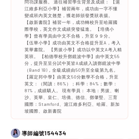
問功課服務。 過往補習學生背景及成績： 【滬
江維多利亞小學】補習兩年，成功由一字不懂
變成班內英文翹楚，獲老師頒發獎狀表揚。
【啟新書院】補習一年，成功轉校升至哈羅國
際學校，英文作文成績突發猛進。 【培僑小
學】曾有學員由中文不合格，升至９９分。
【伍華小學】成功由英文不合格提升至A，考入
英華書院。 【男拔小學】成功以中英文A考入精
英班。 【柏德學校升鄧鏡波中學】由中英文55
分，提升至呈分試中英皆A成績入讀鄧鏡波中學
（Band 1B)，全級成績由50升至全級第九名。
【羅定邦中學】由英文50分數學不合格，升至
英文：（閱讀：86%）；科學：84%；數學：
81%，成績驕人。 現有學員： 本地：男拔、喇
沙、英華、皇仁、培僑、德信、鄧肇堅、三育
國際：Stamford、滬江維多利亞、哈羅、新加
坡國際、啟新書院
154434
導師編號