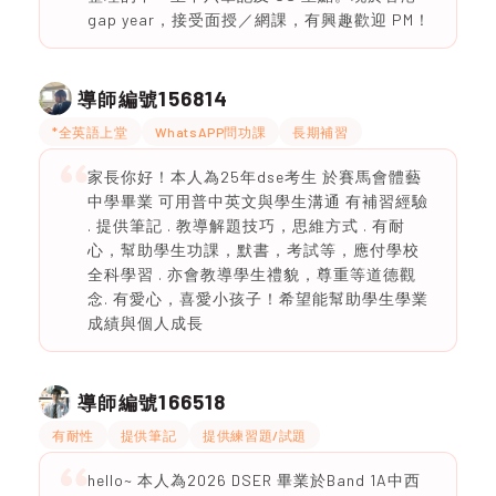
gap year，接受面授／網課，有興趣歡迎 PM！
156814
導師編號
*全英語上堂
WhatsAPP問功課
長期補習
家長你好！本人為25年dse考生 於賽馬會體藝
中學畢業 可用普中英文與學生溝通 有補習經驗
. 提供筆記 . 教導解題技巧，思維方式 . 有耐
心，幫助學生功課，默書，考試等，應付學校
全科學習 . 亦會教導學生禮貌，尊重等道德觀
念. 有愛心，喜愛小孩子！希望能幫助學生學業
成績與個人成長
166518
導師編號
有耐性
提供筆記
提供練習題/試題
hello~ 本人為2026 DSER 畢業於Band 1A中西