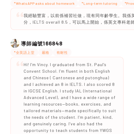
*WhatsAPP asks about homework
*Long-term tutoring
*Prov
我經驗豐富，以前係補習社做，現有同年齡學生。我係英文
分，IELTS overall 8.5，可以馬上開始，係英文專科老
166848
導師編號
*全英語上堂
嚴格
有耐性
Hi! I’m Vincy. I graduated from St. Paul’s
Convent School. I’m fluent in both English
and Chinese ( Cantonese and putonghua)
and I achieved an 8 in IELTS. I also scored 8
in IGCSE English. I study IAL (International
Advanced Level), and I have a wide range of
learning resources—books, exercises, and
tailored materials—made specifically to suit
the needs of the student. I’m patient, kind,
and genuinely caring. I’ve also had the
opportunity to teach students from YWGS