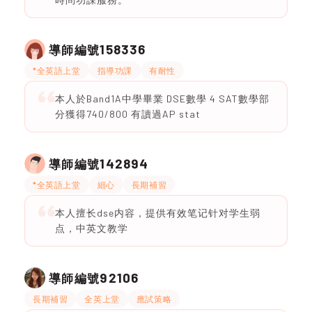
158336
導師編號
*全英語上堂
指導功課
有耐性
本人於Band1A中學畢業 DSE數學 4 SAT數學部
分獲得740/800 有讀過AP stat
142894
導師編號
*全英語上堂
細心
長期補習
本人擅长dse内容，提供有效笔记针对学生弱
点，中英文教学
92106
導師編號
長期補習
全英上堂
應試策略