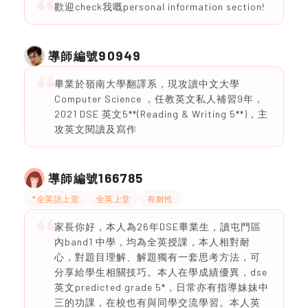
歡迎check我嘅personal information section!
90949
導師編號
畢業於嶺南大學翻譯系，現攻讀中文大學
Computer Science ，任教英文私人補習9年，
2021 DSE 英文5**(Reading & Writing 5**)，主
攻英文閱讀及寫作
166785
導師編號
*全英語上堂
全英上堂
有耐性
家長你好，本人為26年DSE畢業生，讀屯門區
內band1 中學，均為全英授課，本人相對耐
心，對題目理解、解題獨有一套思考方法，可
分享給學生相關技巧。本人在學成績優異，dse
英文predicted grade 5*，日常亦有指導妹妹中
三的功課，在校也有與同學交流學習。本人英