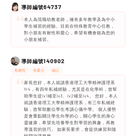
64737
導師編號
本人為現職幼教老師，擁有多年教學及為中小
學生補習的經驗。目前在特殊教育中心任教，
對小朋友有耐性和愛心，希望有機會能為您的
小朋友補習。
140902
導師編號
有耐性
有愛心
細心
家長您好，本人就讀香港理工大學精神護理系
Yr4，有四年私補經驗，尤其是在化學科，曾幫
助學生從lv1補至lv3、lv2補至lv4。 您好，本人
就讀香港理工大學精神護理系，有三年私補經
驗，曾幫助數位學生考讀心儀中學。 個人優勢
是會重點關注學生向學的心，關心學生的身心
靈健康，希望先培養學生對學習的興趣，再教
導溫習的技巧。 如家長要求，會提供練習和隨
時問功課服務。