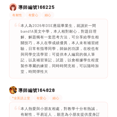
166225
導師編號
有耐性
有愛心
細心
本人為2026年DSE應屆畢業生，就讀於一間
band1A英文中學，本人相對耐心，對題目理
解、解題獨有一套思考方法，可分享給學生相
關技巧，本人在學成績優異，本人未有補習經
驗，日常有指導同學，師妹的功課，在校也有
與同學交流學習；可提供本人編寫的個人筆
記，以及補習筆記，試題，以會根據學生程度
製作專屬的練習，同時時間充裕，可以隨時加
堂，時間彈性大
164828
導師編號
*全英語上堂
有愛心
細心
本人熱愛與小朋友相處，對教學十分有熱誠，
有耐性，平易近人 ，願意為小朋友提供度身訂