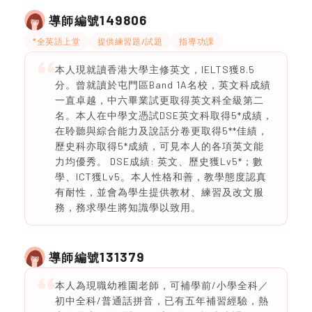
149806
導師編號
*全英語上堂
提供練習題/試題
指導功課
本人現就讀香港大學主修英文，IELTS獲8.5
分。曾就讀於屯門區Band 1A名校，英文科成績
一直卓越，中六畢業試更取得英文科全級第二
名。本人在中學文憑試DSE英文科取得5*成績，
在聆聽與綜合能力及說話分卷更取得5**佳績，
歷史科亦取得5*成績，可見本人的各項英文能
力均優秀。 DSE成績: 英文、歷史獲Lv5*；數
學、ICT獲Lv5。本人性格和善，教學態度認真
有耐性，並會為學生提供教材、練習及改文服
務，務求學生將知識學以致用。
131379
導師編號
本人為現職幼稚園老師，可補學前/小學全科／
初中全科/普通話拼音，已有五年補習經驗，熱