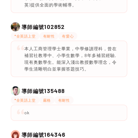
英)提供全面的學術輔導。
102852
導師編號
*全英語上堂
有耐性
有愛心
本人工商管理學士畢業，中學修讀理科，曾在
補習社教導中、小學生數學，8年多補習經驗,
現有奥數學生。能深入淺出教授數學理念，令
學生清𥇦明白並掌握答題技巧。
135488
導師編號
*全英語上堂
嚴格
有耐性
ok
164346
導師編號