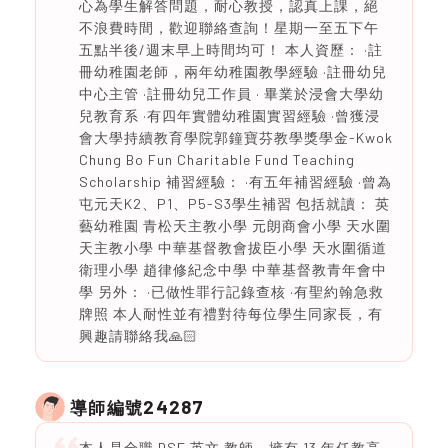
心為學生解答問題，耐心教授，認真上課，絕
不浪費時間，歡迎聯絡查詢！星期一至五下午
五點半後/週末早上時間均可！ 本人資歷： ·註
冊幼稚園老師，兩年幼稚園教學經驗 ·註冊幼兒
中心主管 ·註冊幼兒工作員 · 畢業於浸會大學幼
兒教育系 ·有四年實體幼稚園實習經驗 ·曾獲浸
會大學持續教育學院郭鐘寶芬教學獎學金-Kwok
Chung Bo Fun Charitable Fund Teaching
Scholarship 補習經驗： ·有五年補習經驗 ·曾為
屯元天K2、P1、P5-S3學生補習 包括就讀： 英
藝幼稚園 青松天主教小學 元朗商會小學 天水圍
天主教小學 中華基督教會拔臣小學 天水圍循道
衛理小學 趙律修紀念中學 中華基督教青年會中
學 另外： ·已做性罪行記錄查核 ·有聖約翰急救
牌照 本人耐性並有禮對待每位學生同家長，有
興趣請聯絡我🙏🏻
24287
導師編號
本人是全職 DSE 英文 教師，擁有 13 年任教高