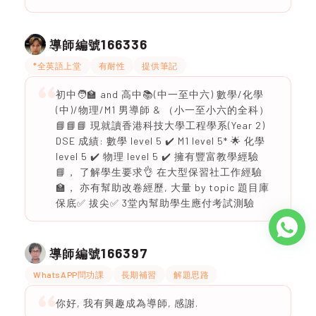
166336
導師編號
*全英語上堂
有耐性
提供筆記
初中🧑‍🏫 and 高中📚(中一至中六) 數學/化學
(中)/物理/M1 男導師 & （小一至小六的全科）
📘📘📘 現就讀香港科技大學工程學系(Year 2)
DSE 成績: 數學 level 5 ✔️ M1 level 5* 🌟 化學
level 5 ✔️ 物理 level 5 ✔️ 擁有豐富教學經驗
📘， 了解學生要求👌 在大型保習社工作經驗
🏫， 亦有幫助改卷經歷, 大量 by topic 題目庫
保底✅ 拔尖✅ 3堂內幫助學生應付考試測驗
166397
導師編號
WhatsAPP問功課
長期補習
解題思路
你好, 我有興趣成為導師, 感謝.