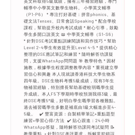
英文科取得5級成績，擁有三年補習經驗，專門
輔導中小學英文數學生物科。 小學英文輔導
（P1-P6） * 專注打好基礎：拼音phonics、基
礎文法Tenses、日常會話Speaking * 配合學校
課程，幫助提升校內考試成績 * 耐心引導，鼓勵
學生多開口說英文 📖 中學英文輔導（S1-S6）
* 針對DSE考試重點訓練閱讀和寫作技巧 * 幫助
Level 2-4學生有效提升至Level 4-5 * 提供精心
整理的DSE應試筆記和練習 * 隨時解答功課疑
問，支援WhatsApp問問題 🎯 教學特色 * 因材
施教，根據學生程度調整教學內容 * 重視建立學
習信心和興趣 本人現就讀香港科技大學生物系
四年級。DSE生物科考獲5級成績，現有3年生
物補習經驗，特別擅長幫助基礎較弱嘅學生提
升成績。本人F5下學期時學校預測我得3級，最
終DSE考獲5*級，好明白學生嘅學習各種難點。
過去補習嘅學生多數是補底由1級大幅進步至4-
5級。 ✔️ 豐富資源：自製精華筆記+重點題型
練習+學習心得/方法 ✔️ 貼心跟進：24小時
WhatsApp答疑，隨時解答功課同考試疑問 📝
教學重點 ▫️ 針對DSE考評要求，拆解常犯錯誤