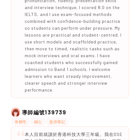
pronunciation, fluency, presentation skills
and interview technique. I scored 8.0 on the
IELTS, and I use exam-focused methods
combined with confidence-building practice
so students can perform under pressure. My
lessons are practical and student-centred. I
use short models and scaffolded practice,
then move to timed, realistic tasks such as
mock interviews and oral exams. I have
coached students who successfully gained
admission to Band 1 schools. I welcome
learners who want steady improvement,
clearer speech and stronger interview
performance.
139739
導師編號
有耐性
細心
提供筆記
本人目前就讀於香港科技大學三年級。我在DSE