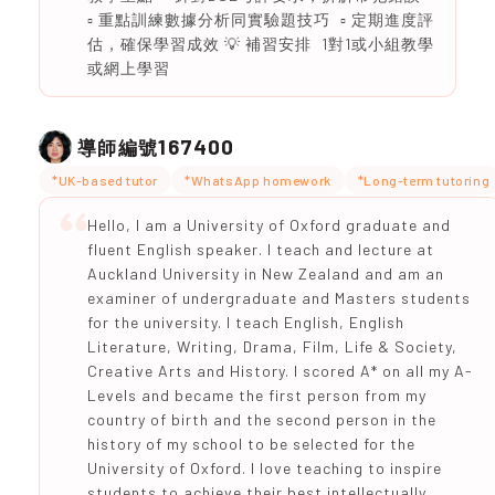
▫️ 重點訓練數據分析同實驗題技巧 ▫️ 定期進度評
估，確保學習成效 💡 補習安排 1對1或小組教學
或網上學習
167400
導師編號
*UK-based tutor
*WhatsApp homework
*Long-term tutoring
Hello, I am a University of Oxford graduate and
fluent English speaker. I teach and lecture at
Auckland University in New Zealand and am an
examiner of undergraduate and Masters students
for the university. I teach English, English
Literature, Writing, Drama, Film, Life & Society,
Creative Arts and History. I scored A* on all my A-
Levels and became the first person from my
country of birth and the second person in the
history of my school to be selected for the
University of Oxford. I love teaching to inspire
students to achieve their best intellectually,