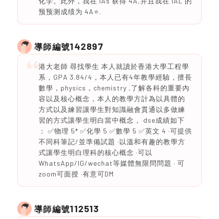
化学。此外，我在 IAs 获得 4A,并且我在 IAL 的
预预测成绩为 4A⭐️.
142897
導師編號
港大老師 尋找學生 本人就讀於香港大學工程學
系，GPA 3.84/4，本人已有4年教學經驗，擅長
數學，physics，chemistry ,了解各科的重要內
容以及核心概念，本人的教學方計為以具體的
方式以及練習讓學生對知識融會貫通以多做練
習的方式讓學生明白當中概念， dse成績如下
： ✅物理 5* ✅化學 5 ✅數學 5 ✅英文 4 ·可提供
不同科筆記/並準備試題 ·以溫和有趣的教學方
式讓學生明白理科的核心概念 ·可以
WhatsApp/IG/wechat等媒體無限問問題 · 可
zoom可面授 ·有意可DM
112513
導師編號