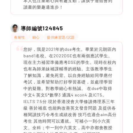
本人也注重耐心與有趣互動，讓孩子邊體會到
讀書的樂趣邊進步！
124845
導師編號
有耐性
細心
提供練習題/試題
您好，我是2021年的dse考生。畢業於元朗區內
band1名校。在2022DSE也有兩個應試學生。
現在主力補習準備應考DSE的學生。現時在校內
也有為師弟妹補課輔導的經驗。主張教導學生
了解知識，避免死背。以自身經驗給同學應付
考試，並希望幫助打好學習基礎，並處理學習
中的疑難。對教學細心有熱誠。 在dse中取得
中文4 英文5*數學3 通識4 econ4 及ICT5。
IELTS 7.5分 現於香港浸會大學修讀傳理系三年
級 善於補底 也能夠改善英文發音問題 及提供各
種閱讀技巧令考生成績改善 技巧也適合aim高分
考生 其他時間可以遷就。 可補小一到小六英
文、全科；中一到中六英文，高中亦都會教授