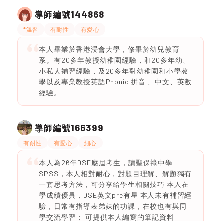
144868
導師編號
*溫習
有耐性
有愛心
本人畢業於香港浸會大學，修畢於幼兒教育
系。有20多年教授幼稚園經驗，和20多年幼、
小私人補習經驗，及20多年對幼稚園和小學教
學以及專業教授英語Phonic 拼音 、中文、英數
經驗。
166399
導師編號
有耐性
有愛心
細心
本人為26年DSE應屆考生，讀聖保祿中學
SPSS，本人相對耐心，對題目理解、解題獨有
一套思考方法，可分享給學生相關技巧 本人在
學成績優異，DSE英文pre有星 本人未有補習經
驗，日常有指導表弟妹的功課，在校也有與同
學交流學習； 可提供本人編寫的筆記資料