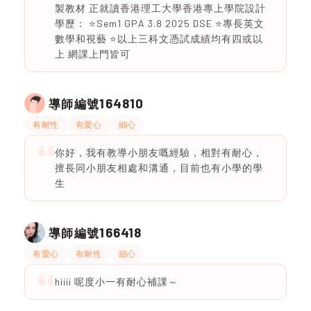
製教材 正就讀香港理工大學香港專上學院設計
學歷： ⭐️Sem1 GPA 3.8 2025 DSE ⭐️專長英文
數學和視藝 ⭐️以上三科文憑試成績均有四或以
上 網課上門皆可
164810
導師編號
有耐性
有愛心
細心
你好，我有教導小朋友嘅經驗，相對有耐心，
擅長同小朋友相處和溝通，目前也有小學的學
生
166418
導師編號
有愛心
有耐性
細心
hiiii 呢度小一有耐心補課～