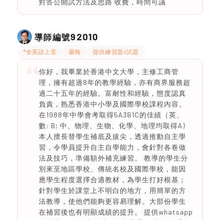
對答公開試方法及思路 收費，時間可議
92010
導師編號
*全英語上堂
嚴格
提供練習題/試題
你好，我畢業於香港中文大學，主修工商管
理，擁有超過8年的教學經驗，亦有商界服務超
過二十五年的經驗。富耐性和經驗，態度認真
負責，熟悉香港中小學及國際學校課程內容。
在1988年中學會考取得5A3B1C的佳績（英、
數: B; 中、物理、生物、化學、地理均取得A)
本人擅長替學生補底及拔尖，透過推動自主學
習，令學員提升自主自學能力，會針對各卷做
法及技巧，準備額外補充練習。 教導的學生分
別來至地區學校、傳統名校及國際學校，能因
應學生程度選擇合適教材，為學生打好根基；
針對學生於課堂上不明白的地方，用簡單的方
法教導，使他們能夠更容易理解。大部份學生
在補習後也有明顯成績的提升。 提供whatsapp