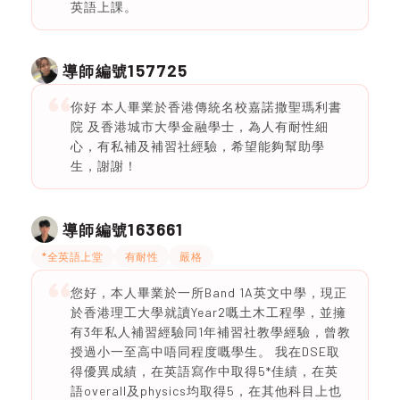
英語上課。
157725
導師編號
你好 本人畢業於香港傳統名校嘉諾撒聖瑪利書
院 及香港城市大學金融學士，為人有耐性細
心，有私補及補習社經驗，希望能夠幫助學
生，謝謝！
163661
導師編號
*全英語上堂
有耐性
嚴格
您好，本人畢業於一所Band 1A英文中學，現正
於香港理工大學就讀Year2嘅土木工程學，並擁
有3年私人補習經驗同1年補習社教學經驗，曾教
授過小一至高中唔同程度嘅學生。 我在DSE取
得優異成績，在英語寫作中取得5*佳績，在英
語overall及physics均取得5，在其他科目上也