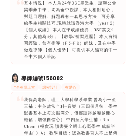
基本情況】 本人為24年DSE畢業生，讀聖公會
梁季彜中學，均為全中授課，本人相對耐心，
對題目理解、解題獨有一套思考方法，可分享
給學生相關技巧,現時就讀香港大學 （year 2）
【個人成績】 本人在學成績優異，DSE英文4
分，其他為3分； 【教學/補習經歷】 本人有補
習經驗，曾有指導（F.3-F.6）師妹，及在中學
做過導師 【個人優勢】 可提供本人編寫的中一
至中六個人筆記
156082
導師編號
*全英語上堂
課程設計
有愛心
我係高老師，理工大學科學系畢業 曾為小一至
三補：中英數常全科+音樂（三四個月後，學生
默書基本上每次攞滿分，佢都讀得越嚟越開心
輕鬆，增強自信心） 中四至六學生補：Bio
Chem（極貪玩 讀書完全唔上心嘅學生 成績半
年由1 》4） 教學目標：認為教書育人不止是傳