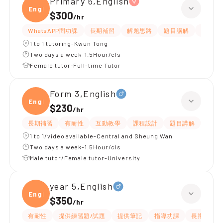
Primary 6,English
Engli
$300
/
hr
WhatsAPP問功課
長期補習
解題思路
題目講解
提供練
1 to 1 tutoring-Kwun Tong
Two days a week-1.5Hour/cls
Female tutor-Full-time Tutor
Form 3,English
Engli
$230
/
hr
長期補習
有耐性
互動教學
課程設計
題目講解
解題
1 to 1/video available-Central and Sheung Wan
Two days a week-1.5Hour/cls
Male tutor/Female tutor-University
year 5,English
Engli
$350
/
hr
有耐性
提供練習題/試題
提供筆記
指導功課
長期補習