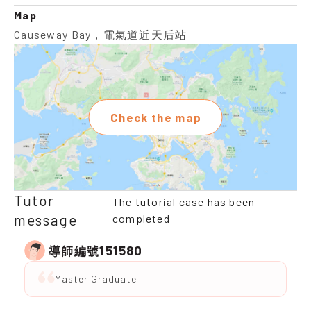
Map
Causeway Bay，電氣道近天后站
Check the map
Tutor
The tutorial case has been
message
completed
151580
導師編號
Master Graduate