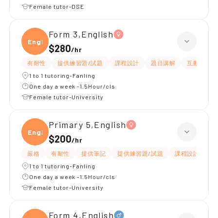
Female tutor-DSE
Form 3,English
Engli
$280
/
hr
有耐性
提供練習題/試題
課程設計
題目講解
互動教學
1 to 1 tutoring-Fanling
One day a week -1.5Hour/cls
Female tutor-University
Primary 5,English
Engli
$200
/
hr
嚴格
有耐性
提供筆記
提供練習題/試題
課程設計
應
1 to 1 tutoring-Fanling
One day a week -1.5Hour/cls
Female tutor-University
Form 4,English