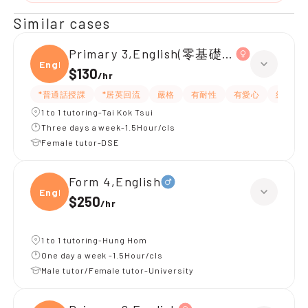
Similar cases
Primary 3,English(零基礎, 會話)
Engli
$130
/
hr
*普通話授課
*居英回流
嚴格
有耐性
有愛心
細心
1 to 1 tutoring-Tai Kok Tsui
Three days a week-1.5Hour/cls
Female tutor-DSE
Form 4,English
Engli
$250
/
hr
1 to 1 tutoring-Hung Hom
One day a week -1.5Hour/cls
Male tutor/Female tutor-University