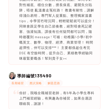
對性補底、穩住分數，擅長保底、避開失分陷
阱，唔使 亂溫書走冤枉路！ 教書有耐性，講解
得淺白易明，專門幫人捉重點、整理獨家溫書
tips，令學習冇咁沉悶，輕輕鬆鬆就可以提分！
同咪會跟足學生自己節奏教，絕對唔會死記硬
塞、強灌知識。課後有任何疑問都可以問，隨
時都覆到 message ! 可補：幼稚園/小學/初中
嘅英文、數學、物理、經濟、商業管理！ 時間
超彈性，仲可以安排***！ 主要都係趁住考完
DSE 有空餘時間，提升自己、累積教學經驗同
咪最緊要嘅係！幫到貴子女><
135490
導師編號
長期補習
應試策略
解題思路
你好，我喺全職補習老師，有6年為小學生專科
上門補習經驗，有興趣為你補習，如果合適請
聯絡我，謝謝！