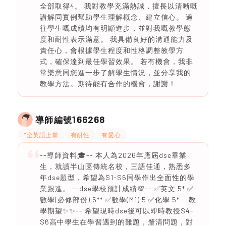
全部取得4。 我對教學充滿熱誠，擅長以清晰嘅
講解同實例幫助學生理解概念、建立信心。 過
往學生嘅成績均有明顯進步，並對我嘅教學態
度和耐性表示滿意。 我具備良好的溝通能力及
責任心，會根據學生程度和性格調整教學方
式，確保達到最佳學習效果。 若有機會，我非
常樂意同您進一步了解學生情況，並分享我的
教學方法。期待能有合作的機會，謝謝！
166268
導師編號
*全英語上堂
有耐性
有愛心
--導師資料🎓-- 本人為2026年應屆dse畢業
生，就讀半山區傳統名校，三語佳通，熟悉多
年dse題型，希望為S1-S6同學作出全面性的學
業跟進。 --dse學校預計成績💯-- ✅英文 5* ✅
數學(必修部份) 5** ✅數學(M1) 5 ✅化學 5* --教
學期望✨✨-- 希望現時dse後可以即時教授S4-
S6高中學生在學習遇到的難題，釐清問題，對