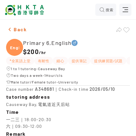
搜索
Male Primary 6,English，Causeway Bay Tuition recom
Back
Primary 6,English
Engli
$200
/
hr
*全英語上堂
有耐性
細心
提供筆記
提供練習題/試題
長
1 to 1 tutoring-Causeway Bay
Two days a week-1Hour/cls
Male tutor/Female tutor-University
A348681
2026/05/10
Case number
｜Check-in time
tutoring address
Causeway Bay,電氣道近天后站
Time
一二三｜18:00-20:30

六｜09:30-12:00
Remark