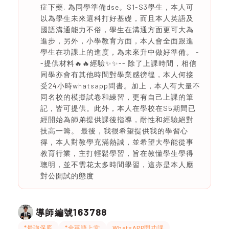
症下藥, 為同學準備dse。S1-S3學生，本人可
以為學生未來選科打好基礎，而且本人英語及
國語溝通能力不俗，學生在溝通方面更可大為
進步，另外，小學教育方面，本人會全面跟進
學生在功課上的進度，為未來升中做好準備。 -
-提供材料🔥🔥經驗✨✨-- 除了上課時間，相信
同學亦會有其他時間對學業感徬徨，本人何接
受24小時whatsapp問書。加上，本人有大量不
同名校的模擬試卷和練習，更有自己上課的筆
記，皆可提供。此外，本人在學校在S5期間已
經開始為師弟提供課後指導，耐性和經驗絕對
技高一籌。 最後，我很希望提供我的學習心
得，本人對教學充滿熱誠，並希望大學能從事
教育行業，主打輕鬆學習，旨在教懂學生學得
聰明，並不需花太多時間學習，這亦是本人應
對公開試的態度
163788
導師編號
*最強保底
*全英語上堂
WhatsAPP問功課