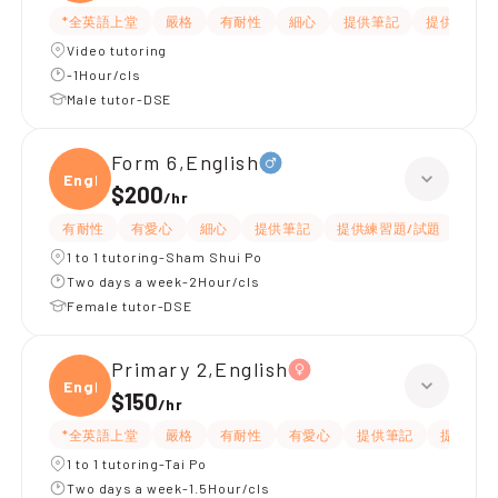
*全英語上堂
嚴格
有耐性
細心
提供筆記
提供練習題
Video tutoring
-1Hour/cls
Male tutor-DSE
Form 6,English
Engli
$200
/
hr
有耐性
有愛心
細心
提供筆記
提供練習題/試題
指導
1 to 1 tutoring-Sham Shui Po
Two days a week-2Hour/cls
Female tutor-DSE
Primary 2,English
Engli
$150
/
hr
*全英語上堂
嚴格
有耐性
有愛心
提供筆記
提供練習
1 to 1 tutoring-Tai Po
Two days a week-1.5Hour/cls