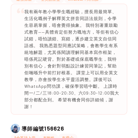
我有兩年教小學學生嘅經驗，擅長用最簡單、
生活化嘅例子解釋英文拼音同語法規則，令學
生容易掌握，唔會覺得抽象。 我特別著重鼓勵
式教育——具體肯定佢努力嘅地方，等佢有信心
試錯，唔怕讀錯、寫錯，逐步建立英文自信同
語感。 我熟悉題型同應試策略，會教學生有系
統地解題，尤其係閱讀理解同基本寫作框架，
唔係死記硬背。對於基礎或保底嘅學生，我特
別有信心，會針對弱點設計練習同筆記，幫助
佢哋喺升中前打好根基。 課堂上可以用全英文
教學，亦會按學生水平靈活調整。課後可以
WhatsApp問功課，確保學習唔中斷。 上課時
間一/二/三18:00-20:30、六09:30-12:00我大
部分都配合到。 希望有機會同你詳細傾，謝
謝！
156626
導師編號
*全英語上堂
有耐性
有愛心