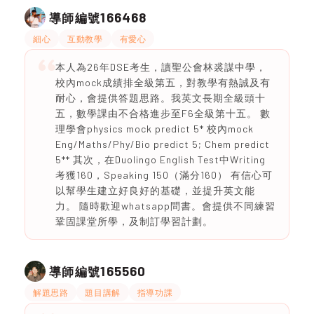
166468
導師編號
細心
互動教學
有愛心
本人為26年DSE考生，讀聖公會林裘謀中學，
校內mock成績排全級第五，對教學有熱誠及有
耐心，會提供答題思路。我英文長期全級頭十
五，數學課由不合格進步至F6全級第十五。 數
理學會physics mock predict 5* 校內mock
Eng/Maths/Phy/Bio predict 5; Chem predict
5** 其次，在Duolingo English Test中Writing
考獲160，Speaking 150（滿分160） 有信心可
以幫學生建立好良好的基礎，並提升英文能
力。 隨時歡迎whatsapp問書。會提供不同練習
鞏固課堂所學，及制訂學習計劃。
165560
導師編號
解題思路
題目講解
指導功課