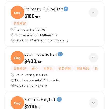
Primary 4,English
Engli
$180
/
hr
長期補習
1 to 1 tutoring-Tai Wai
One day a week -1.5Hour/cls
Male tutor/Female tutor-University
year 10,English
Engli
$400
/
hr
長期補習
細心
有耐性
題目講解
解題思路
提供練習
1 to 1 tutoring-Mei Foo
Two days a week-1.5Hour/cls
Male tutor-University
Form 3,English
Engli
$200
/
hr