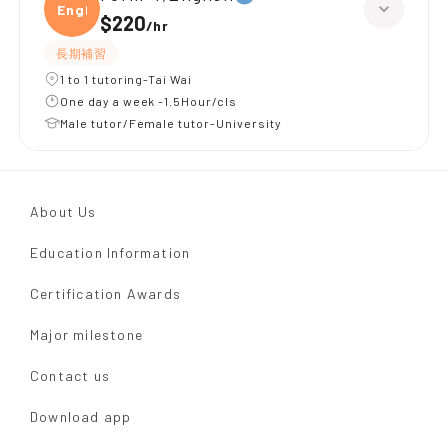
Engli
$220
/
hr
長期補習
1 to 1 tutoring-Tai Wai
One day a week -1.5Hour/cls
Male tutor/Female tutor-University
About Us
Education Information
Certification Awards
Major milestone
Contact us
Download app