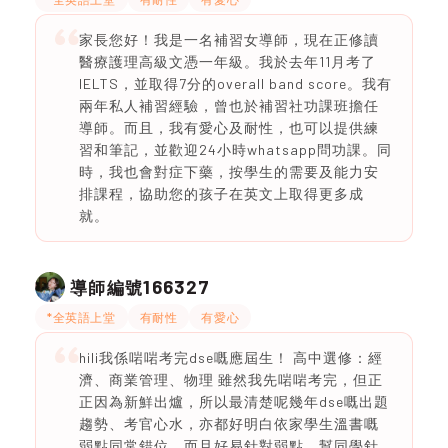
家長您好！我是一名補習女導師，現在正修讀
醫療護理高級文憑一年級。我於去年11月考了
IELTS，並取得7分的overall band score。我有
兩年私人補習經驗，曾也於補習社功課班擔任
導師。而且，我有愛心及耐性，也可以提供練
習和筆記，並歡迎24小時whatsapp問功課。同
時，我也會對症下藥，按學生的需要及能力安
排課程，協助您的孩子在英文上取得更多成
就。
166327
導師編號
*全英語上堂
有耐性
有愛心
hili我係啱啱考完dse嘅應屆生！ 高中選修：經
濟、商業管理、物理 雖然我先啱啱考完，但正
正因為新鮮出爐，所以最清楚呢幾年dse嘅出題
趨勢、考官心水，亦都好明白依家學生溫書嘅
弱點同常錯位。而且好易針對弱點、幫同學針