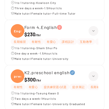
1 to 1 tutoring-Kowloon City
Three days a week-1.5Hour/cls
Male tutor/Female tutor-Full-time Tutor
Form 4,English
Engli
$230
/
hr
長期補習
有耐性
有愛心
課程設計
互動教學
題目講
1 to 1 tutoring-Sham Shui Po
One day a week -1.5Hour/cls
Male tutor/Female tutor-University
K2,preschool english
presc
$300
/
hr
有耐性
有愛心
提供練習題/試題
提供筆記
長期補習
1 to 1 tutoring-Tseung Kwan O
Two days a week-1Hour/cls
Male tutor/Female tutor-University Graduated