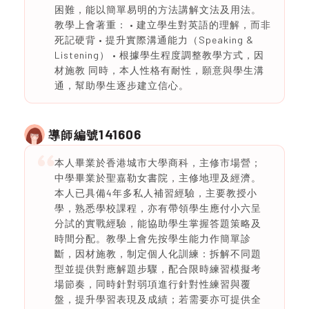
困難，能以簡單易明的方法講解文法及用法。
教學上會著重： • 建立學生對英語的理解，而非
死記硬背 • 提升實際溝通能力（Speaking &
Listening） • 根據學生程度調整教學方式，因
材施教 同時，本人性格有耐性，願意與學生溝
通，幫助學生逐步建立信心。
141606
導師編號
本人畢業於香港城市大學商科，主修市場營；
中學畢業於聖嘉勒女書院，主修地理及經濟。
本人已具備4年多私人補習經驗，主要教授小
學，熟悉學校課程，亦有帶領學生應付小六呈
分試的實戰經驗，能協助學生掌握答題策略及
時間分配。教學上會先按學生能力作簡單診
斷，因材施教，制定個人化訓練：拆解不同題
型並提供對應解題步驟，配合限時練習模擬考
場節奏，同時針對弱項進行針對性練習與覆
盤，提升學習表現及成績；若需要亦可提供全