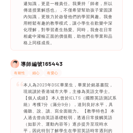
遞知識，更是一種責任。我秉持「師者，所以
傳道授業解惑也」，不僅希望幫助孩子鞏固課
內知識，更致力於啟發他們的學習興趣。我會
用輕鬆有趣的教學模式，讓小學生在歡樂中深
化理解，對學習產生熱愛。同時，我會在日常
相處中灌輸正面的價值觀，助他們在學業和品
格上同樣成長。
165443
導師編號
有耐性
細心
有愛心
本人為2023年DSE畢業生，畢業於銘基書院，
現就讀於香港城市大學，主修為英語文學士。
【個人成績】 本人曾於IELTS（國際英語測試系
統）考獲7分（滿分9分），達到良好水平，具
備聽、說、讀、寫全面能力。 【教學特色】 本
人過去曾由英語基礎較弱，透過日常接觸英語
（如影片、運動內容等）逐步提升至現時水
平，因此特別了解學生在學習英語時常遇到的