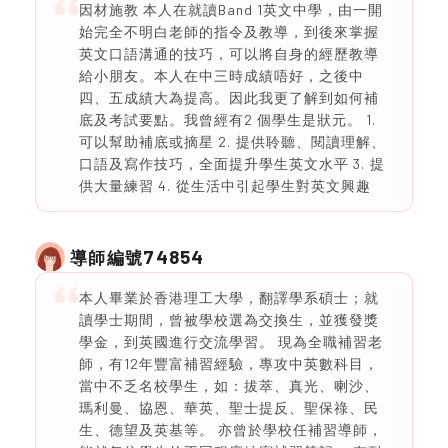
因材施教 本人在就讀Band 1英文中學，由一開
始完全不明白老師的指令及教導，到後來掌握
英文口語溝通的技巧，可以將自身的經歷教導
給小朋友。本人在中三時成績唔好，之後中
四、五成績大為提高。因此我更了解到如何補
底及考試要點。我曾經有2 個學生是狀元。 1.
可以幫助補底或摘星 2. ⁠提供聆聽、閱讀理解、
口語及寫作技巧，全面提升學生英文水平 3. ⁠提
供大量練習 4. ⁠從生活中引起學生對英文興趣
74854
導師編號
本人畢業於香港理工大學，翻譯學系碩士；就
讀學士期間，曾被學校選為交換生，並獲發獎
學金，到英國進行交流學習。 現為全職補習老
師，有12年豐富補習經驗，專攻中英數科目，
當中不乏名校學生，如：拔萃、真光、喇沙、
瑪利曼、協恩、華英、聖士提反、聖保祿、民
生、德望及英基等。 亦曾於學校任補習導師，