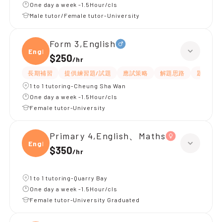
One day a week -1.5Hour/cls
Male tutor/Female tutor-University
Form 3,English
Engli
$250
/
hr
長期補習
提供練習題/試題
應試策略
解題思路
題目講解
1 to 1 tutoring-Cheung Sha Wan
One day a week -1.5Hour/cls
Female tutor-University
Primary 4,English、Maths
Engli
$350
/
hr
1 to 1 tutoring-Quarry Bay
One day a week -1.5Hour/cls
Female tutor-University Graduated