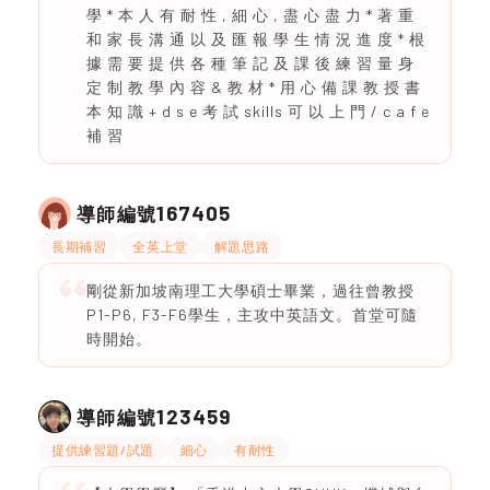
學 * 本 ⼈ 有 耐 性 , 細 ⼼ , 盡 ⼼ 盡 ⼒ * 著 重
和 家 長 溝 通 以 及 匯 報 學 ⽣ 情 況 進 度 * 根
據 需 要 提 供 各 種 筆 記 及 課 後 練 習 量 ⾝
定 制 教 學 內 容 & 教 材 * ⽤ ⼼ 備 課 教 授 書
本 知 識 + d s e 考 試 skills 可 以 上 ⾨ / c a f e
補 習
167405
導師編號
長期補習
全英上堂
解題思路
剛從新加坡南理工大學碩士畢業，過往曾教授
P1-P6, F3-F6學生，主攻中英語文。首堂可隨
時開始。
123459
導師編號
提供練習題/試題
細心
有耐性