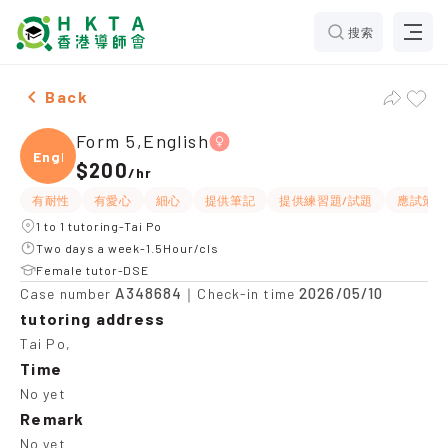
搜索
Female Form 5,English，Tai Po Tuition recommendati
Back
Form 5,English
Engli
$200
/
hr
有耐性
有愛心
細心
提供筆記
提供練習題/試題
應試策略
1 to 1 tutoring-Tai Po
Two days a week-1.5Hour/cls
Female tutor-DSE
A348684
2026/05/10
Case number
｜Check-in time
tutoring address
Tai Po,
Time
No yet
Remark
No yet