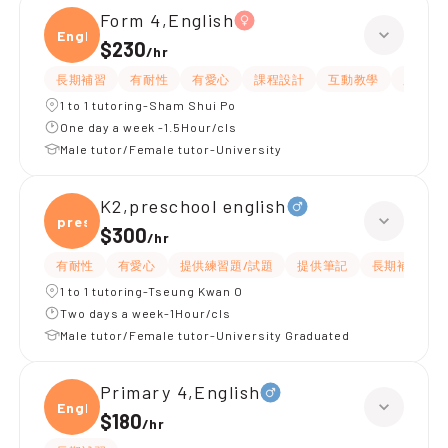
Form 4,English
Engli
$230
/
hr
長期補習
有耐性
有愛心
課程設計
互動教學
題目講
1 to 1 tutoring-Sham Shui Po
One day a week -1.5Hour/cls
Male tutor/Female tutor-University
K2,preschool english
presc
$300
/
hr
有耐性
有愛心
提供練習題/試題
提供筆記
長期補習
1 to 1 tutoring-Tseung Kwan O
Two days a week-1Hour/cls
Male tutor/Female tutor-University Graduated
Primary 4,English
Engli
$180
/
hr