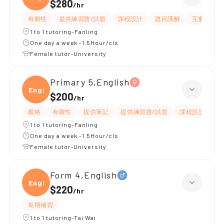
$280
/
hr
有耐性
提供練習題/試題
課程設計
題目講解
互動教學
1 to 1 tutoring-Fanling
One day a week -1.5Hour/cls
Female tutor-University
Primary 5,English
Engli
$200
/
hr
嚴格
有耐性
提供筆記
提供練習題/試題
課程設計
應
1 to 1 tutoring-Fanling
One day a week -1.5Hour/cls
Female tutor-University
Form 4,English
Engli
$220
/
hr
長期補習
1 to 1 tutoring-Tai Wai