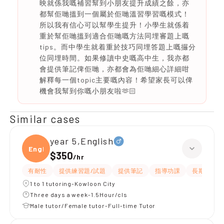
映就係我嘅補習幫到小朋友提升成績之餘，亦
都幫佢哋搵到一個屬於佢哋溫習學習嘅模式！
所以我有信心可以幫學生提升！小學生就係着
重於幫佢哋搵到適合佢哋嘅方法同埋審題上嘅
tips。而中學生就着重於技巧同埋答題上嘅攞分
位同埋時間。如果修讀中史嘅高中生，我亦都
會提供筆記俾佢哋，亦都會為佢哋細心詳細咁
解釋每一個topic主要嘅內容！希望家長可以俾
機會我幫到你嘅小朋友啦🫶🏻
Similar cases
year 5,English
Engli
$350
/
hr
有耐性
提供練習題/試題
提供筆記
指導功課
長期補習
1 to 1 tutoring-Kowloon City
Three days a week-1.5Hour/cls
Male tutor/Female tutor-Full-time Tutor