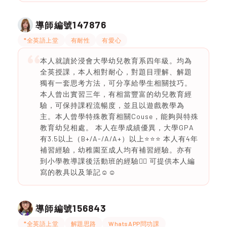
147876
導師編號
*全英語上堂
有耐性
有愛心
本人就讀於浸會大學幼兒教育系四年級。均為
全英授課，本人相對耐心，對題目理解、解題
獨有一套思考方法，可分享給學生相關技巧。
本人曾出實習三年，有相當豐富的幼兒教育經
驗，可保持課程流暢度，並且以遊戲教學為
主。本人曾學特殊教育相關Couse，能夠與特殊
教育幼兒相處。 本人在學成績優異，大學GPA
有3.5以上（B+/A-/A/A+）以上⭐️⭐️⭐️ 本人有4年
補習經驗，幼稚園至成人均有補習經驗。亦有
到小學教導課後活動班的經驗👍🏻 可提供本人編
寫的教具以及筆記☺️☺️
156843
導師編號
*全英語上堂
解題思路
WhatsAPP問功課