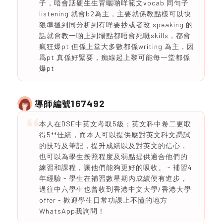
子，唔會話硬生生背曬啲咩範文vocab 同句子
listening 就會b2為主，主要就係教點樣可以快
狠準搵到同分析到有咩要抄或者改 speaking 的
話就會教一啲上到場點都唔會死嘅skills，都會
瘋狂爆pt 但係上堂大多數都係writing 為主，因
爲pt 真係好緊要，痴線起上黎可能每一堂都係
爆pt
167492
導師編號
本人在DSE中英文考取5級；英文科中卷二更取
得5**佳績，而本人可以提供應對英文科文憑試
的技巧及筆記，提升成績以及對英文的信心，
也可以為學生按照程度及弱點提供適合他們的
練習和課程，讓他們能夠更好的吸收。 - 補習4
年經驗 - 學生在補習數星期內成績便有進步，
過往中六學生也曾收到香港中文大學/香港大學
offer - 歡迎學生日常功課上不懂的地方
WhatsApp我詢問！