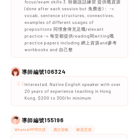
focus/exam skills 3. 聆聽說話練習 提供嘅資源
(done after each session but 免費改)： ->
vocab, sentence structures, connectives,
examples of different usages of
prepositions 同埋會俾充足嘅relevant
practice -> 每堂都提供reading同writing嘅
practice papers including 網上資源and參考
workbooks and 自己整
106324
導師編號
Interested. Native English speaker with over
20 years of experience teaching in Hong
Kong. $200 to 300/hr minimum
155196
導師編號
WhatsAPP問功課
應試策略
解題思路