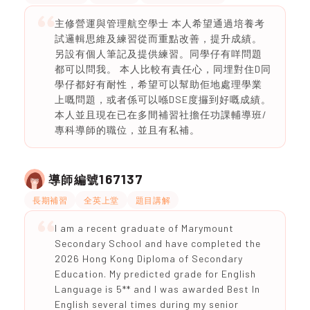
主修營運與管理航空學士 本人希望通過培養考
試邏輯思維及練習從而重點改善，提升成績。
另設有個人筆記及提供練習。同學仔有咩問題
都可以問我。 本人比較有責任心，同埋對住D同
學仔都好有耐性，希望可以幫助佢地處理學業
上嘅問題，或者係可以喺DSE度攞到好嘅成績。
本人並且現在已在多間補習社擔任功課輔導班/
專科導師的職位，並且有私補。
167137
導師編號
長期補習
全英上堂
題目講解
I am a recent graduate of Marymount
Secondary School and have completed the
2026 Hong Kong Diploma of Secondary
Education. My predicted grade for English
Language is 5** and I was awarded Best In
English several times during my senior