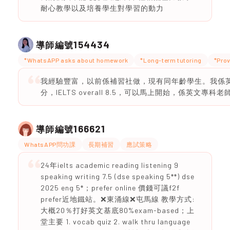
耐心教學以及培養學生對學習的動力
154434
導師編號
*WhatsAPP asks about homework
*Long-term tutoring
*Prov
我經驗豐富，以前係補習社做，現有同年齡學生。我係英文
分，IELTS overall 8.5，可以馬上開始，係英文專科老
166621
導師編號
WhatsAPP問功課
長期補習
應試策略
24年ielts academic reading listening 9
speaking writing 7.5 (dse speaking 5**) dse
2025 eng 5*；prefer online 價錢可議f2f
prefer近地鐵站。❌東涌線❌屯馬線 教學方式:
大概20％打好英文基底80%exam-based；上
堂主要 1. vocab quiz 2. walk thru language