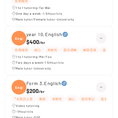
長期補習
1 to 1 tutoring-Tai Wai
One day a week -1.5Hour/cls
Male tutor/Female tutor-University
year 10,English
Engli
$400
/
hr
長期補習
細心
有耐性
題目講解
解題思路
提供練習
1 to 1 tutoring-Mei Foo
Two days a week-1.5Hour/cls
Male tutor-University
Form 3,English
Engli
$200
/
hr
*全英語上堂
嚴格
有耐性
細心
提供筆記
提供練習題
Video tutoring
-1Hour/cls
Male tutor-DSE