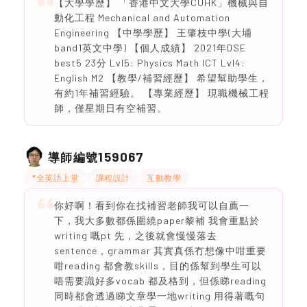
【大學學歷】 「香港中文大學CUHK」機械與自
動化工程 Mechanical and Automation
Engineering 【中學學歷】 王肇枝中學(大埔
band1英文中學) 【個人成績】 2021年DSE
best5 23分 Lvl5: Physics Math ICT Lvl4:
English M2 【教學/補習經歷】 希望幫助學生，
有約1年補習經驗。 【專業經歷】 現職機械工程
師，僅星期日有空補習。
159067
導師編號
*全英語上堂
課程設計
互動教學
你好啊！看到你在找補習老師我可以自薦一
下，我大多數都係圍繞paper黎補 我會重點於
writing 嘅pt 先，之後就會慢慢落去
sentence，grammar 其實真係冇想像中咁重要
咁reading 都會教skills，目的係幫到學生可以
唔需要識好多vocab 都及格到，但係睇reading
同時都會透過睇文章學一地writing 用得著嘅句