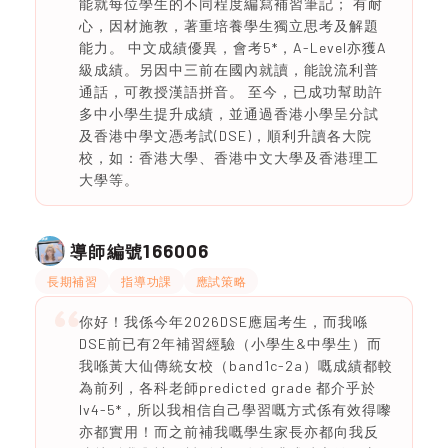
能就每位學生的不同程度編寫補習筆記； 有耐
心，因材施教，著重培養學生獨立思考及解題
能力。 中文成績優異，會考5*，A-Level亦獲A
級成績。另因中三前在國內就讀，能說流利普
通話，可教授漢語拼音。 至今，已成功幫助許
多中小學生提升成績，並通過香港小學呈分試
及香港中學文憑考試(DSE)，順利升讀各大院
校，如：香港大學、香港中文大學及香港理工
大學等。
166006
導師編號
長期補習
指導功課
應試策略
你好！我係今年2026DSE應屆考生，而我喺
DSE前已有2年補習經驗（小學生&中學生）而
我喺黃大仙傳統女校（band1c-2a）嘅成績都較
為前列，各科老師predicted grade 都介乎於
lv4-5*，所以我相信自己學習嘅方式係有效得嚟
亦都實用！而之前補我嘅學生家長亦都向我反