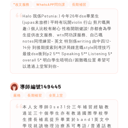
*改文服務
WhatsAPP問功課
長期補習
Halo 我係Petunia:) 今年26年dse畢業生
(jupas未放榜) 平時有玩開violin 行山 剪片嘅興
趣;) 個人比較有耐心 性格開朗健談! 亦都會為學
生提供改文服務、wts問功課服務、自己嘅
notes同埋練習~ 英文 特別係writing 由中四12-
14分 到後期摸索到考評局鍾意嘅style同埋技巧
最後dse衝到p2 5**! Speaking 5** Listening 5*
overall 5* 明白學生唔明白/困難嘅位置 希望可
以透過上堂幫到你~
149445
導師編號
嚴格
長期補習
全英上堂
本 ⼈ 女 導 師 D s e 3 1 分 三 年 補 習 經 驗 教
過 近 三 ⼗ 個 學 ⽣ 亦 有 教 過 國 際 學 校 學
⽣ 擅 長 補 底 提 升 畢 業 於 b a n d 1 英 ⽂ 中
學 現 就 讀 物 理 治 療 系 可 粵 語 / 普 通 話 教