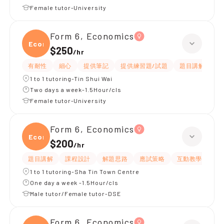
Female tutor-University
Form 6, Economics
Econ
$250
/
hr
有耐性
細心
提供筆記
提供練習題/試題
題目講解
解
1 to 1 tutoring-Tin Shui Wai
Two days a week-1.5Hour/cls
Female tutor-University
Form 6, Economics
Econ
$200
/
hr
題目講解
課程設計
解題思路
應試策略
互動教學
指
1 to 1 tutoring-Sha Tin Town Centre
One day a week -1.5Hour/cls
Male tutor/Female tutor-DSE
Form 6, Economics