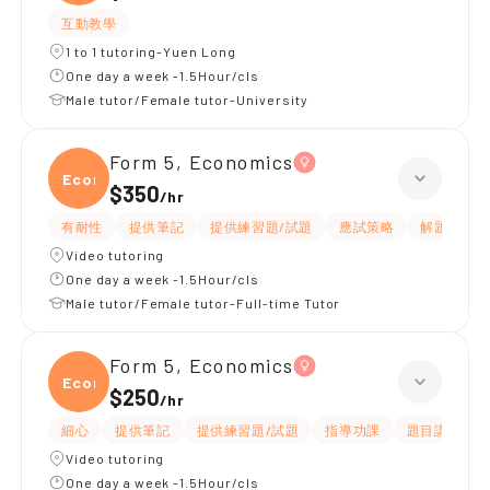
互動教學
1 to 1 tutoring-Yuen Long
One day a week -1.5Hour/cls
Male tutor/Female tutor-University
Form 5, Economics
Econ
$350
/
hr
有耐性
提供筆記
提供練習題/試題
應試策略
解題思路
Video tutoring
One day a week -1.5Hour/cls
Male tutor/Female tutor-Full-time Tutor
Form 5, Economics
Econ
$250
/
hr
細心
提供筆記
提供練習題/試題
指導功課
題目講解
Video tutoring
One day a week -1.5Hour/cls