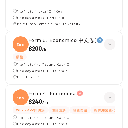
1 to 1 tutoring-Lai Chi Kok
One day a week -1.5Hour/cls
Male tutor/Female tutor-University
Form 5, Economics(中文卷)
Econ
$200
/
hr
嚴格
1 to 1 tutoring-Tseung Kwan O
One day a week -1.5Hour/cls
Male tutor-DSE
Form 4, Economics
Econ
$240
/
hr
WhatsAPP問功課
題目講解
解題思路
提供練習題/試題
1 to 1 tutoring-Tseung Kwan O
One day a week -1.5Hour/cls