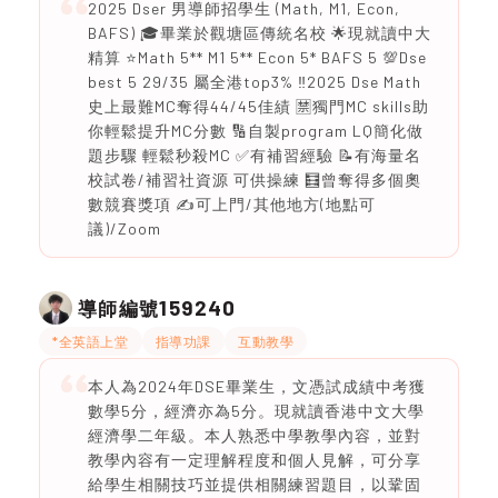
2025 Dser 男導師招學生 (Math, M1, Econ,
BAFS) 🎓畢業於觀塘區傳統名校 🌟現就讀中大
精算 ⭐️Math 5** M1 5** Econ 5* BAFS 5 💯Dse
best 5 29/35 屬全港top3% ‼️2025 Dse Math
史上最難MC奪得44/45佳績 🈲獨門MC skills助
你輕鬆提升MC分數 🔢自製program LQ簡化做
題步驟 輕鬆秒殺MC ✅有補習經驗 📝有海量名
校試卷/補習社資源 可供操練 🧮曾奪得多個奧
數競賽獎項 ✍️可上門/其他地方(地點可
議)/Zoom
159240
導師編號
*全英語上堂
指導功課
互動教學
本人為2024年DSE畢業生，文憑試成績中考獲
數學5分，經濟亦為5分。現就讀香港中文大學
經濟學二年級。本人熟悉中學教學內容，並對
教學內容有一定理解程度和個人見解，可分享
給學生相關技巧並提供相關練習題目，以鞏固