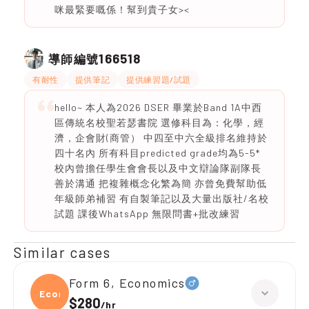
咪最緊要嘅係！幫到貴子女><
166518
導師編號
有耐性
提供筆記
提供練習題/試題
hello~ 本人為2026 DSER 畢業於Band 1A中西
區傳統名校聖若瑟書院 選修科目為：化學，經
濟，企會財(商管） 中四至中六全級排名維持於
四十名內 所有科目predicted grade均為5-5*
校內曾擔任學生會會長以及中文辯論隊副隊長
善於溝通 把複雜概念化繁為簡 亦曾免費幫助低
年級師弟補習 有自製筆記以及大量出版社/名校
試題 課後WhatsApp 無限問書+批改練習
Similar cases
Form 6, Economics
Econ
$280
/
hr