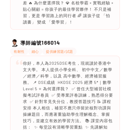
差 🔥 為什麼選擇我？ 💎 名校學霸 × 實戰經驗 ×
貼心關顧 = 你孩子的最佳學習夥伴！ 不只是補
習，更是 學習路上的同行者 🌈 讓孩子從 「怕
讀書」 變成 「愛學習」！
166014
導師編號
有耐性
細心
提供練習題/試題
你好，本人為2025DSE考生，現就讀於香港中
文大學。 本人提供小學全科、 初中中文／數學
／經濟／科學，以及 高中數學、經濟補習服
務。 📌 DSE成績 HKDSE 2025 經濟 5*｜數學
Level 5 ⭐ 為何選擇我？ ✅ 曾任大型補習社模
擬考試評卷員 ✅ 受專業評卷訓練，熟悉得分要
求 ✅ 針對常見失分位，教授答題技巧 📝 課程
安排 本人相信，補習不應只停留於核對功課與
操練題目，而應著重協助學生理解概念、掌握
技巧，並建立有效的學習方法。 📚 課堂內容包
括： ✨ 每堂設有清晰學習重點 ✨ 先講解知