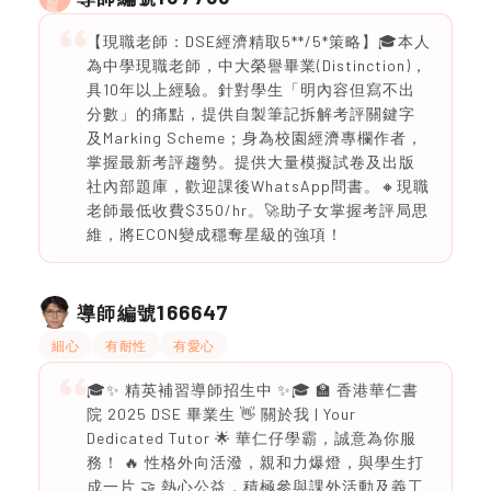
【現職老師：DSE經濟精取5**/5*策略】🎓本人
為中學現職老師，中大榮譽畢業(Distinction)，
具10年以上經驗。針對學生「明內容但寫不出
分數」的痛點，提供自製筆記拆解考評關鍵字
及Marking Scheme；身為校園經濟專欄作者，
掌握最新考評趨勢。提供大量模擬試卷及出版
社內部題庫，歡迎課後WhatsApp問書。🔸現職
老師最低收費$350/hr。🚀助子女掌握考評局思
維，將ECON變成穩奪星級的強項！
166647
導師編號
細心
有耐性
有愛心
🎓✨ 精英補習導師招生中 ✨🎓 🏫 香港華仁書
院 2025 DSE 畢業生 👋 關於我 | Your
Dedicated Tutor 🌟 華仁仔學霸，誠意為你服
務！ 🔥 性格外向活潑，親和力爆燈，與學生打
成一片 🤝 熱心公益，積極參與課外活動及義工