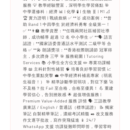
服務 💡 教學經驗豐富，深明學生學習痛點 🎯
中學選修科：經濟 📊 | 化學 🧪 | 生物 🧬 | M1 📐
🏆 實力證明 | 戰績彪炳 ✅ **🥇 成功案例：**曾
助 Band 1 中四學生 於經濟科勇奪 全級第一！
✅ **👨‍🏫 教學資歷：**任職兩間社區補習社導
師，成功輔導 超過 12 名 中小學生 ✅ **🗣️ 語言
認證：**國家語委普通話水平測試 二級甲等 合
格 ✅ **🎤 朗誦獎項：**香港校際朗誦節 冠軍得
主，多次躋身 三甲 🎯 服務範圍 | Tutoring
Services 📚 小學生全方位支援 ✏️ 專業功課輔
導 📖 主科針對性補習 🧠 培養良好學習習慣 📈
中學生重點突擊 💼 中學經濟科補底專家（弱底
生福音！） 🎯 精準診斷學習弱項，對症下藥 🚀
不及格？拉 Fail 至合格，合格至優異！ 💪 重建
學習信心，告別挫敗感 🌟 超值增值服務 |
Premium Value-Added 服務 詳情 🗣️ 三語教學
廣東話 / English / 普通話（標準認證） 📝 獨家
筆記 自製精華筆記，濃縮考試精髓 ✒️ 改文服務
作文逐字批改，寫作突飛猛進 📱 24/7
WhatsApp 支援 功課疑難即問即答，學習零時