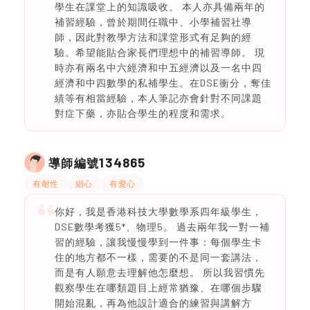
學生在課堂上的知識吸收。 本人亦具備兩年的
補習經驗，曾於期間任職中、小學補習社導
師，因此對教學方法和課堂形式有足夠的經
驗。希望能貼合家長們理想中的補習導師。 現
時亦有兩名中六經濟和中五經濟以及一名中四
經濟和中四數學的私補學生。在DSE衝分，奪佳
績等有相當經驗，本人筆記亦會針對不同課題
對症下藥，亦貼合學生的程度和需求。
134865
導師編號
有耐性
細心
有愛心
你好，我是香港科技大學數學系四年級學生，
DSE數學考獲5*、物理5。 過去兩年我一對一補
習的經驗，讓我慢慢學到一件事：每個學生卡
住的地方都不一樣，需要的不是同一套講法，
而是有人願意去理解他怎麼想。 所以我習慣先
觀察學生在哪類題目上經常猶豫、在哪個步驟
開始混亂，再為他設計適合的練習與講解方