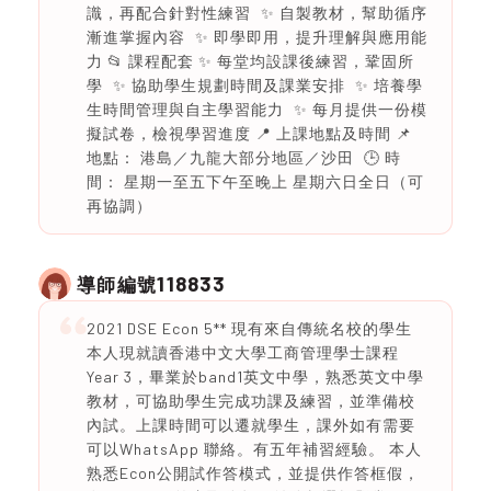
識，再配合針對性練習 ✨ 自製教材，幫助循序
漸進掌握內容 ✨ 即學即用，提升理解與應用能
力 📂 課程配套 ✨ 每堂均設課後練習，鞏固所
學 ✨ 協助學生規劃時間及課業安排 ✨ 培養學
生時間管理與自主學習能力 ✨ 每月提供一份模
擬試卷，檢視學習進度 📍 上課地點及時間 📌
地點： 港島／九龍大部分地區／沙田 🕒 時
間： 星期一至五下午至晚上 星期六日全日（可
再協調）
118833
導師編號
2021 DSE Econ 5** 現有來自傳統名校的學生
本人現就讀香港中文大學工商管理學士課程
Year 3，畢業於band1英文中學，熟悉英文中學
教材，可協助學生完成功課及練習，並準備校
內試。上課時間可以遷就學生，課外如有需要
可以WhatsApp 聯絡。有五年補習經驗。 本人
熟悉Econ公開試作答模式，並提供作答框假，