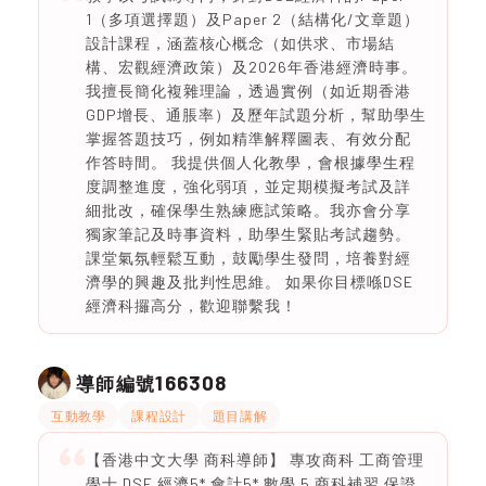
1（多項選擇題）及Paper 2（結構化/文章題）
設計課程，涵蓋核心概念（如供求、市場結
構、宏觀經濟政策）及2026年香港經濟時事。
我擅長簡化複雜理論，透過實例（如近期香港
GDP增長、通脹率）及歷年試題分析，幫助學生
掌握答題技巧，例如精準解釋圖表、有效分配
作答時間。 我提供個人化教學，會根據學生程
度調整進度，強化弱項，並定期模擬考試及詳
細批改，確保學生熟練應試策略。我亦會分享
獨家筆記及時事資料，助學生緊貼考試趨勢。
課堂氣氛輕鬆互動，鼓勵學生發問，培養對經
濟學的興趣及批判性思維。 如果你目標喺DSE
經濟科攞高分，歡迎聯繫我！
166308
導師編號
互動教學
課程設計
題目講解
【香港中文大學 商科導師】 專攻商科 工商管理
學士 DSE 經濟5* 會計5* 數學 5 商科補習 保證