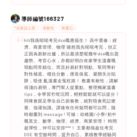
166327
導師編號
*全英語上堂
有耐性
有愛心
hili我係啱啱考完dse嘅應屆生！ 高中選修：經
濟、商業管理、物理 雖然我先啱啱考完，但正
正因為新鮮出爐，所以最清楚呢幾年dse嘅出題
趨勢、考官心水，亦都好明白依家學生溫書嘅
弱點同常錯位。而且好易針對弱點、幫同學針
對性補底、穩住分數，擅長保底、避開失分陷
阱，唔使 亂溫書走冤枉路！ 教書有耐性，講解
得淺白易明，專門幫人捉重點、整理獨家溫書
tips，令學習冇咁沉悶，輕輕鬆鬆就可以提分！
同咪會跟足學生自己節奏教，絕對唔會死記硬
塞、強灌知識。課後有任何疑問都可以問，隨
時都覆到 message ! 可補：幼稚園/小學/初中
嘅英文、數學、物理、經濟、商業管理！ 時間
超彈性，仲可以安排***！ 主要都係趁住考完
DSE 有空餘時間，提升自己、累積教學經驗同