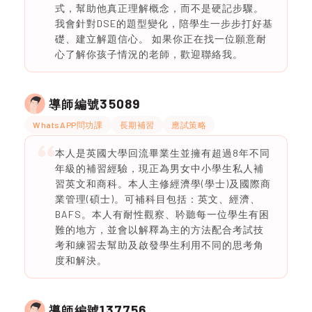
式，幫助他真正理解概念，而不是硬記步驟。
我會針對DSE的題型變化，陪學生一步步打好基
礎、建立解題信心。 如果你正在找一位願意耐
心了解你孩子情況的老師，歡迎聯絡我。
35089
導師編號
WhatsAPP問功課
長期補習
應試策略
本人是英國大學回流畢業生並擁有超過8年不同
年級的補習經驗，現正為男女中小學生私人補
習英文和商科。本人主修經濟學(學士)及國際商
業管理(碩士)。可補科目包括：英文、經濟、
BAFS。本人有耐性觀察、耹聽每一位學生有困
難的地方，並會以解釋為主的方法配合考試技
考和練習去幫助及啟發學生利用不同的思考角
度和解決。
137756
導師編號