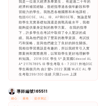
我是一位港大經濟系畢業生， 有超過二十年的
經濟科補習經驗，曾經指導過各個年齡段和學
習能力的學生。我熟悉各種國際和本地課程，
包括IGCSE、IAL、IB、AP和DSE等。無論是幫
助學生充實基礎知識還是挑戰高級水平，我都
能夠提供量身定制的教學方案。 在我的指導
下，許多學生在考試中取得了令人驚訝的成
績。我為他們提供了豐富的教學資源、考試技
巧和策略，並與他們建立了良好的師生關係。
我相信學習應該是有趣的，所以我經常引入實
際案例和實際應用，以幫助學生更好地理解學
科知識。 2018 DSE 學生 5* 及英國Edexcel AL
A* 21176789% IB 學生考取 6 - 7 2021 外地DSE
學生兩個月內 由2 變4 2022 英國 WJEC AL 學
生考取299/300 佳績 只限Zoom 上課
165511
導師編號
細心
嚴格
提供筆記