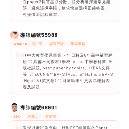
在paper2長答盡取分數。並分析選擇題常見錯
誤，避免誤導字眼，務求快速選擇正確答案。
可提供筆記和練習。
55988
導師編號
WhatsAPP問功課
課程設計
應試策略
1) 中大教育學系畢業, 4年日校及8年高中補習經
驗 2) 具備不同教材 (學校notes, 中學教科書, 出
版社試題, past paper by topics, HKEAA文件
等) 3) ECON 5** BAFS (Acct) 5* Maths 5 BAFS
(Mgnt) 5 (英文卷) 4) 能幫助學生更容易理解內
容及試題
68901
導師編號
細心
有愛心
有耐性
教學以考試為導向，針對DSE經濟科的Paper