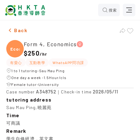
搜索
Female Form 4, Economics，Sau Mau Ping Tuition re
Back
Form 4, Economics
Econ
$250
/
hr
有愛心
互動教學
WhatsAPP問功課
1 to 1 tutoring-Sau Mau Ping
One day a week -1.5Hour/cls
Female tutor-University
A348752
2026/05/11
Case number
｜Check-in time
tutoring address
Sau Mau Ping,曉麗苑
Time
可商議
Remark
學生自修經濟，英文書