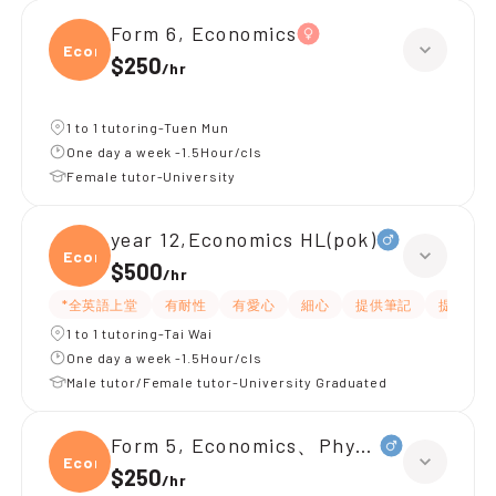
Form 6, Economics
Econ
$250
/
hr
1 to 1 tutoring-Tuen Mun
One day a week -1.5Hour/cls
Female tutor-University
year 12,Economics HL(pok)
Econo
$500
/
hr
*全英語上堂
有耐性
有愛心
細心
提供筆記
提供練習
1 to 1 tutoring-Tai Wai
One day a week -1.5Hour/cls
Male tutor/Female tutor-University Graduated
Form 5, Economics、Physics
Econ
$250
/
hr