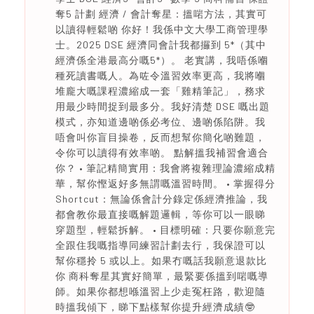
奪5 計劃 經濟 / 會計奪星：搵啱方法，其實可
以讀得輕鬆啲 你好！我係中文大學工商管理學
士。2025 DSE 經濟同會計我都攞到 5*（其中
經濟係全港最高分嘅5*）。 老實講，我唔係嗰
種死讀書嘅人。為咗令溫習效率更高，我將嗰
堆龐大嘅課程濃縮成一套「雞精筆記」，務求
用最少時間捉到最多分。我好清楚 DSE 嘅出題
模式，亦知道邊啲係必考位、邊啲係陷阱。我
唔會叫你盲目操卷，反而想幫你簡化啲難題，
令你可以讀得有效率啲。 點解搵我補習會適合
你？ • 筆記精簡實用：我會將複雜理論濃縮成精
華，幫你慳返好多無謂嘅溫習時間。 • 掌握得分
Shortcut：無論係會計分錄定係經濟推論，我
都會教你最直接嘅解題邏輯，等你可以一眼睇
穿題型，輕鬆拆解。 • 目標明確：只要你願意完
全跟住我嘅指導同練習計劃去行，我保證可以
幫你穩拎 5 或以上。如果冇嘅話我願意退款比
你 商科奪星其實好簡單，最緊要係搵到啱嘅導
師。如果你都想喺溫習上少走冤枉路，歡迎隨
時搵我傾下，睇下點樣幫你提升經濟成績🤓