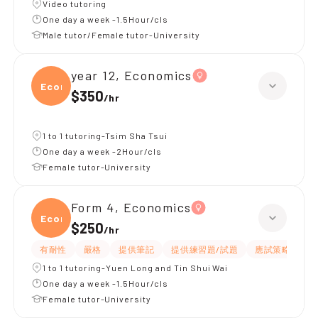
Video tutoring
One day a week -1.5Hour/cls
Male tutor/Female tutor-University
year 12, Economics
Econ
$350
/
hr
1 to 1 tutoring-Tsim Sha Tsui
One day a week -2Hour/cls
Female tutor-University
Form 4, Economics
Econ
$250
/
hr
有耐性
嚴格
提供筆記
提供練習題/試題
應試策略
題
1 to 1 tutoring-Yuen Long and Tin Shui Wai
One day a week -1.5Hour/cls
Female tutor-University