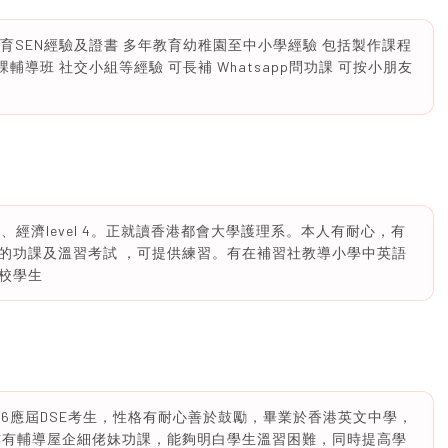
r 4有教育SEN經驗及證書 多年教育幼稚園至中小學經驗 包括製作課程
輔導班 社交小組等經驗 可長補 Whatsapp問功課 可按小朋友
、生物、經濟level 4。正就讀香港都會大學護理系。本人有耐心，有
的功課及溫習考試 ，可提供練習。有在補習社教導小學中英語
校學生
人2026應屆DSE考生，性格有耐心善於鼓勵，畢業於香港英文中學，
亦有輔導屋企細佬妹功課，能夠明白學生溫習困難，同時提高學