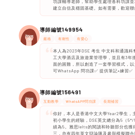
功課輔導老師，幫助學生處理各科功課並
建立自信及穩固基礎。如有需要，歡迎聯
149954
導師編號
嚴格
有耐性
有愛心
本人為2023年DSE 考生 中文科和通
工大學酒店及旅遊業管理學，並且有3年擔
面的困難，所以創造了一套學習模式，以大
可WhatsApp 問功課✅ 提供筆記+練習✅
156491
導師編號
互動教學
WhatsAPP問功課
長期補習
你好，本人是香港中文大學Year2學生
初小學生的經驗，DSE英文總分為5（5*/5
績為5。雅思Ielts的閱讀和聆聽部分也
三，亦有四年英文辯論隊及參與模擬聯合