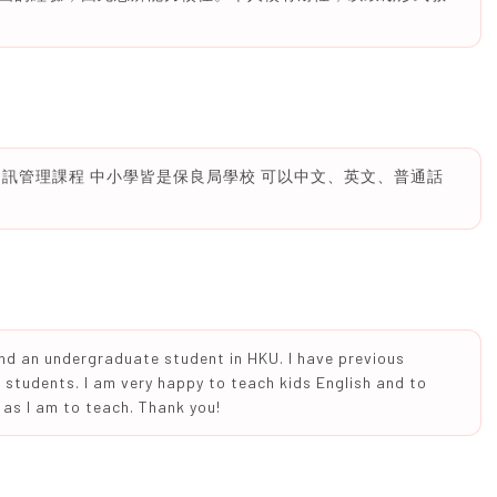
訊管理課程 中小學皆是保良局學校 可以中文、英文、普通話
and an undergraduate student in HKU. I have previous
6 students. I am very happy to teach kids English and to
 as I am to teach. Thank you!