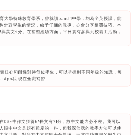
育大學特殊教育學系，曾就讀band 1中學，均為全英授課，能
夠針對學生的情況，給予仔細的教導，亦會分享相關技巧。本
文學與英文4分。在補習經驗方面，平日裏有參與到校義工活動，
有責任心和耐性對待每位學生，可以掌握到不同年級的知識，每
sApp我 現在全職補習
DSE中作文獲得5*長文有71分，故中文能力必不差。我可以
人眼中中文是頗有難度的一科，但我深信我的教學方法可以使
中文助教，對所有中文範圍十分熟練，而當中幼稚園的學生由