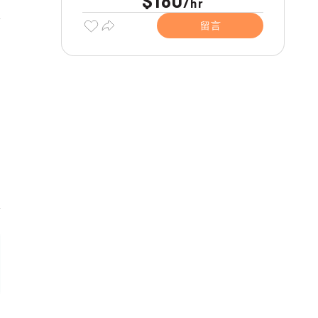
$180
/
hr
留言