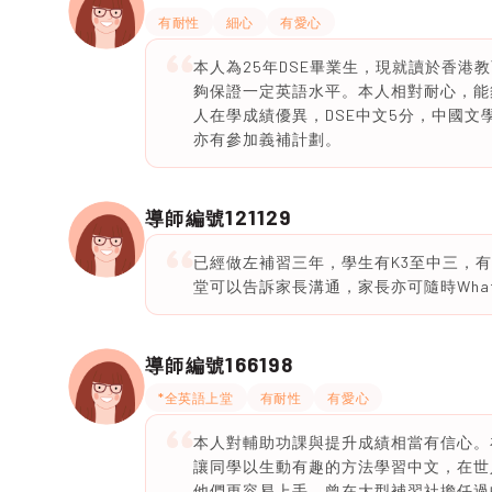
有耐性
細心
有愛心
本人為25年DSE畢業生，現就讀於香港教
夠保證一定英語水平。本人相對耐心，能
人在學成績優異，DSE中文5分，中國
亦有參加義補計劃。
121129
導師編號
已經做左補習三年，學生有K3至中三，
堂可以告訴家長溝通，家長亦可隨時What
166198
導師編號
*全英語上堂
有耐性
有愛心
本人對輔助功課與提升成績相當有信心。在
讓同學以生動有趣的方法學習中文，在世
他們更容易上手。曾在大型補習社擔任過