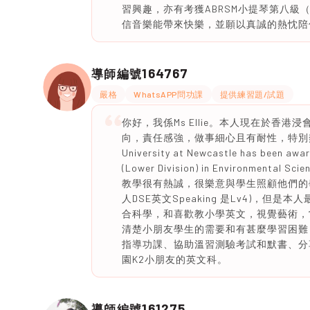
習興趣，亦有考獲ABRSM小提琴第八級（P
信音樂能帶來快樂，並願以真誠的熱忱陪
164767
導師編號
嚴格
WhatsAPP問功課
提供練習題/試題
你好，我係Ms Ellie。本人現在於香港
向，責任感強，做事細心且有耐性，特別熱愛
University at Newcastle has been awar
(Lower Division) in Environ
教學很有熱誠，很樂意與學生照顧他們的
人DSE英文Speaking 是Lv4)，
合科學，和喜歡教小學英文，視覺藝術，
清楚小朋友學生的需要和有甚麼學習困難
指導功課、協助溫習測驗考試和默書、分
園K2小朋友的英文科。
161275
導師編號