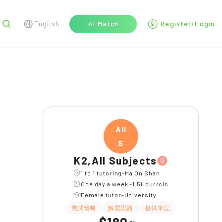
English
AI Match
Register/Login
r
All
S
K2,All Subjects
1 to 1 tutoring-Ma On Shan
One day a week -1.5Hour/cls
Female tutor-University
應試策略
解題思路
提供筆記