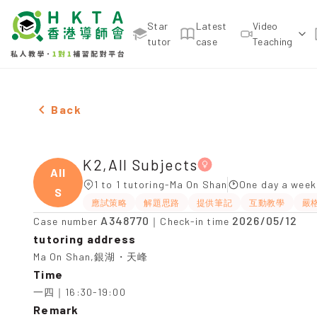
Star
Latest
Video
tutor
case
Teaching
Female K2,All Subjects，Ma On Shan Tuition recom
Back
K2,All Subjects
All
1 to 1 tutoring-Ma On Shan
One day a week
S
應試策略
解題思路
提供筆記
互動教學
嚴
A348770
2026/05/12
Case number
｜Check-in time
tutoring address
Ma On Shan,銀湖・天峰
Time
一四｜16:30-19:00
Remark