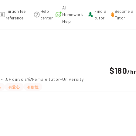
AI
Tuition fee
Help
Find a
Become a
Homework
reference
center
tutor
Tutor
Help
mendation
$180
/
h
 -1.5Hour/cls
Female tutor-University
格
有愛心
有耐性