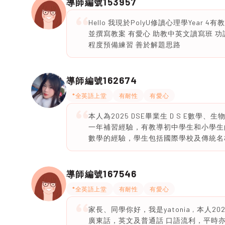
153957
導師編號
Hello 我現於PolyU修讀心理學Yea
並撰寫教案 有愛心 助教中英文讀寫班 功課
程度預備練習 善於解題思路
162674
導師編號
*全英語上堂
有耐性
有愛心
本人為2025 DSE畢業生 D S E數學
一年補習經驗，有教導初中學生和小學生
數學的經驗，學生包括國際學校及傳統名
167546
導師編號
*全英語上堂
有耐性
有愛心
家長、同學你好，我是yatonia , 本
廣東話，英文及普通話 口語流利，平時