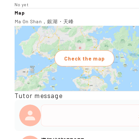
No yet
Map
Ma On Shan，銀湖・天峰
Check the map
Tutor message