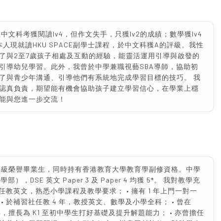
中文科考獲閱讀lv4，但作文失手，只獲lv2的成績；數學獲lv4
5。本人現就讀HKU SPACE副學士課程，於中文科獲A的評級。我性
了與2至7歲孩子相處及互動的經驗，能靈活運用引導與啟發的
引導幼兒學習。此外，我曾於中學兼職視藝SBA導師，協助初
了與青少年溝通、引導他們有系統地完成學習目標的技巧。 我
認真負責，期望能有機會協助孩子建立學習信心，在學業上穩
能與您進一步交流！
一級榮譽畢業生，同時持有香港教育大學教育學副修資格。中學
），DSE 英文 Paper 3 及 Paper 4 均獲 5*。 我對教學充
任教英文，熟悉小學課程及教學要求； • 擁有 1 年上門一對一
 於補習社任教 4 年，教授英文、數學及小學全科； • 曾在
教授數學 1 年，擅長為 K1 至初中學生打好基礎及提升解題能力； • 亦曾擔任