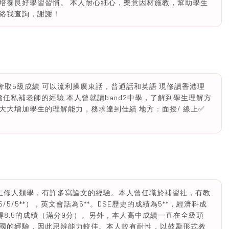
培養良好學習習慣。 本人耐心細心，樂意因材施教，幫助學生
絡我查詢，謝謝！
識科奪取5級成績 可以流利操廣東話，普通話和英語 現修讀香港理
任私補老師的經驗 本人曾就讀band2中學，了解到學生理解方
大增加學生的理解能力，務求達到佳績 地方：面授/ 線上✅
，主修人類學，有許多寫論文的經驗。本人曾任職於補習社，有教
/5/5**），英文會話為5**。DSE歷史的成績為5**，經濟科成
獲得8.5的成績（滿分9分）。另外，本人高中成績一直在全級頭
國的經驗，因此思辨能力較佳。本人較有耐性，以鼓勵形式教