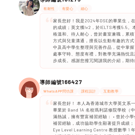
有耐性
有愛心
細心
家長您好！我是2024年DSE的畢業生，在
的成績；英文獲lv2，於IELTS考獲5.
格溫和、待人耐心，曾於畫室兼職，累積
方式與兒童溝通，擅長以生動有趣的方式
中及高中學生整理與完善作品，從中掌握
處事守時、態度有禮，對教學充滿熱忱且
步成長。感謝您撥冗閱讀我的介紹，期待
166427
導師編號
WhatsAPP問功課
課程設計
互動教學
家長您好！ 本人為香港城市大學英文系
畢業於 Band 1A 名校瑪利諾修院學校（中學部
滿熱誠，擁有豐富補習經驗： • 曾於小學
補習經驗，成功協助學生顯著提升成績； •
Eye Level Learning Centre 