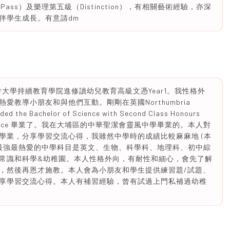
ass）及樂理第五級（Distinction），有相關藝術經驗，亦深
伴學生成長。有意請dm
浸會大學持續教育學院進修讀幼兒教育高級文憑Year1。我性格外
教導小朋友和與他們互動。剛剛在英國Northumbria
ded the Bachelor of Science with Second Class Honours
mental Science 畢業了。我在大埔區的中華聖潔會靈風中學畢業的。本人對
學業，分享學習交流心得，我雖然中學時的成績比較麻麻地 (本
但是本人最強最熱愛的中學科目是英文、生物、科學科、地理科、初中綜
常識和科學&幼稚園。本人性格外向，有耐性和細心，會先了解
，然後再恩才施教。本人會為小朋友和學生提供練習題/試題、
享學習交流心得。本人有補習經驗，曾有試過上門私補過幼稚