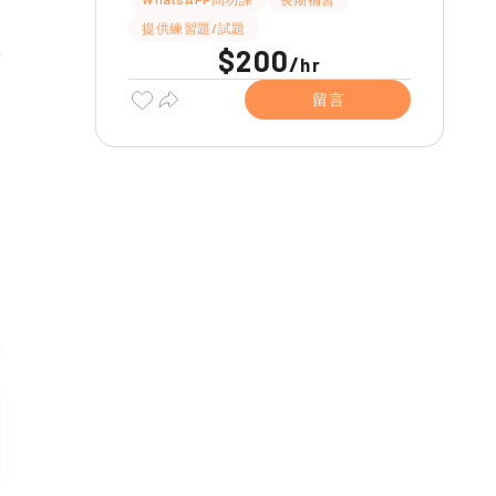
提供練習題/試題
$200
/
hr
留言