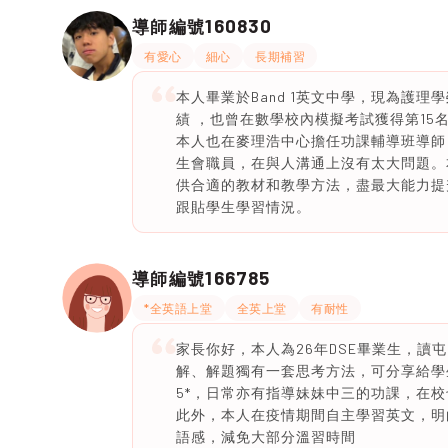
160830
導師編號
有愛心
細心
長期補習
本人畢業於Band 1英文中學，現為護理學
績 ，也曾在數學校內模擬考試獲得第1
本人也在麥理浩中心擔任功課輔導班導師
生會職員，在與人溝通上沒有太大問題。
供合適的教材和教學方法，盡最大能力提升
跟貼學生學習情況。
166785
導師編號
*全英語上堂
全英上堂
有耐性
家長你好，本人為26年DSE畢業生，讀屯
解、解題獨有一套思考方法，可分享給學生相關
5*，日常亦有指導妹妹中三的功課，在
此外，本人在疫情期間自主學習英文，明
語感，減免大部分溫習時間