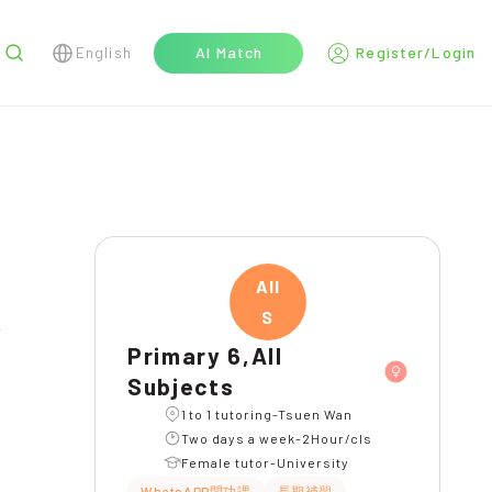
English
AI Match
Register/Login
r
All
S
l
Primary 6,All
Subjects
1 to 1 tutoring-Tsuen Wan
Two days a week-2Hour/cls
Female tutor-University
WhatsAPP問功課
長期補習