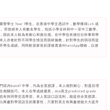
榮譽學士 Year 1學生。在香港中學文憑試中，數學獲得Lv4 成
5名。而曾經本人有數名學生，包括小學全科和中一至中三數學。
，因此本人較為有耐心和責任感。在中學也有擔任社幹事和學
本人亦會針對不同學生情況而因材施教，針對學生的弱項而提
學生成績。同時歡迎家長於課後透過WhatsApp聯絡，以便
門區內band1 中學，均為全英授課，本人相對耐心，對題目理
技巧。本人在學成績優異，dse英文predicted grade
校也有與同學交流學習。本人英語口語流利，能提供全英授課。
白興趣對學習語言的重要性，只要對英文有興趣便能大大提升