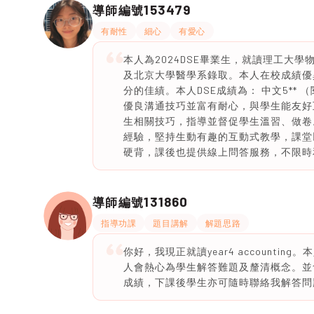
153479
導師編號
有耐性
細心
有愛心
本人為2024DSE畢業生，就讀理工大學
及北京大學醫學系錄取。本人在校成績優異，
分的佳績。本人DSE成績為： 中文5** （閱
優良溝通技巧並富有耐心，與學生能友好
生相關技巧，指導並督促學生溫習、做卷
經驗，堅持生動有趣的互動式教學，課堂
硬背，課後也提供線上問答服務，不限時
131860
導師編號
指導功課
題目講解
解題思路
你好，我現正就讀year4 accounti
人會熱心為學生解答難題及釐清概念。並
成績，下課後學生亦可隨時聯絡我解答問