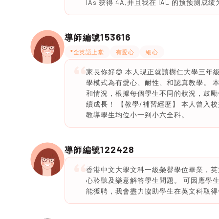
IAs 获得 4A,并且我在 IAL 的预预测成绩为 
153616
導師編號
*全英語上堂
有愛心
細心
家長你好😊 本人現正就讀樹仁大學三年
學模式為有愛心、耐性、和認真教學。 
和情況，根據每個學生不同的狀況，鼓勵
續成長！ 【教學/補習經歷】 本人曾入
教導學生均位小一到小六全科。
122428
導師編號
香港中文大學文科一級榮譽學位畢業，英
心聆聽及樂意解答學生問題。 可因應學
能獲聘，我會盡力協助學生在英文科取得