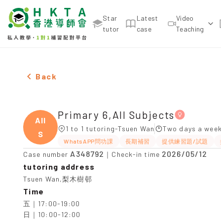
Star
Latest
Video
tutor
case
Teaching
Female Primary 6,All Subjects，Tsuen Wan Tuition
Back
Primary 6,All Subjects
All
1 to 1 tutoring-Tsuen Wan
Two days a week
S
WhatsAPP問功課
長期補習
提供練習題/試題
A348792
2026/05/12
Case number
｜Check-in time
tutoring address
Tsuen Wan,梨木樹邨
Time
五｜17:00-19:00

日｜10:00-12:00