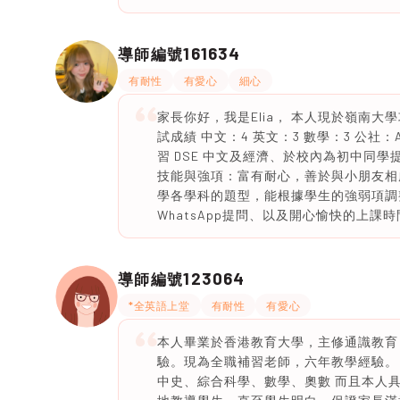
161634
導師編號
有耐性
有愛心
細心
家長你好，我是Elia， 本人現於嶺南
試成績 中文：4 英文：3 數學：3 公社
習 DSE 中文及經濟、於校內為初中同
技能與強項：富有耐心，善於與小朋友相
學各學科的題型，能根據學生的強弱項調整
WhatsApp提問、以及開心愉快的上課時
123064
導師編號
*全英語上堂
有耐性
有愛心
本人畢業於香港教育大學，主修通識教育
驗。現為全職補習老師，六年教學經驗。
中史、綜合科學、數學、奧數 而且本人