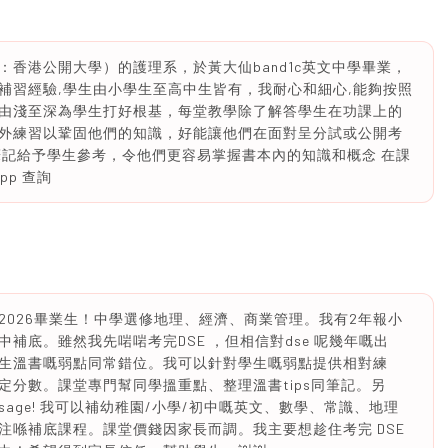
香港公開大學）的護理系，於黃大仙band1c英文中學畢業，
補習經驗,學生由小學生至高中生皆有，我耐心和細心,能夠按照
由淺至深為學生打好根基，每堂教學除了解答學生在功課上的
外練習以鞏固他們的知識，好能讓他們在面對呈分試或公開考
筆記給予學生參考，令他們更容易掌握書本內的知識和概念 在課
pp 查詢
應屆2026畢業生！中學選修地理、經濟、商業管理。我有2年報小
補底。雖然我先啱啱考完DSE ，但相信對dse 呢幾年嘅出
生溫書嘅弱點同常錯位。我可以針對學生嘅弱點提供相對練
分數。課堂專門幫同學搵重點、整理溫書tips同筆記。另
essage! 我可以補幼稚園/小學/初中嘅英文、數學、常識、地理
注喺補底課程。課堂價錢因家長而調。我主要想趁住考完 DSE