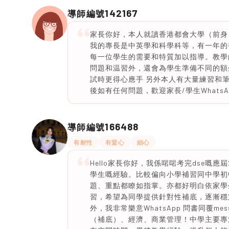
142167
導師編號
家長你好，本人就讀香港都會大學（前身：
我的專長是中英學和科學科等，有一年的
每一位學生的需要和特質加以指導。教學
問題和温習外，還會為學生準備不同的額
試時更得心應手 另外本人有大量練習和
後如有任何問題，歡迎家長/學生WhatsA
166488
導師編號
有耐性
有愛心
細心
Hello家長你好，我係啱啱考完dse嘅
學生嘅經驗。比較偏向小學補習同中學初中
題、重點都瞭如指掌。亦都好明白依家學
習，希望為同學提供針對性補底，逐漸穩定
外，我非常樂意WhatsApp 問書同覆m
（補底）、經濟、商業管理！中學主要專