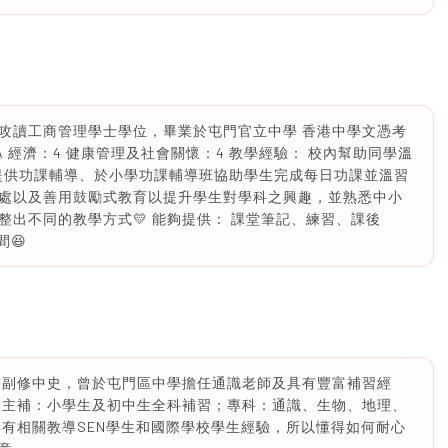
大學攻讀工商管理學士學位，畢業於屯門官立中學 香港中學文憑考
：A 經濟：4 健康管理及社會關懷：4 教學經驗： 校內幫助同學溫
學提供功課輔導、於小學功課輔導班協助學生完成每日功課並溫習
處以及善用鼓勵式教育以提升學生對學科之興趣，並熟悉中小
出不同的教學方式💛 能夠提供： 課堂筆記、練習、課後
間😆
 副修中史，曾於屯門區中學擔任通識老師及具有豐富補習經
 主補：小學生及初中生全科補習；專科：通識、生物、地理、
具有相關教導SEN學生和國際學校學生經驗，所以懂得如何耐心