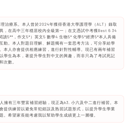
物理治療系。本人曾於2024年獲得香港大學護理學（ALT）錄取
在高中三年穩居校內全級第一；在文憑試中考獲Best 6 34
讀5**，作文5*）英文5 數學4 生物5* 化學5*經濟5*本人具備
互動。本人對題目理解、解題獨有一套思考方法，可分享給學
。本人亦會提供相應練習，進行針對性輔導。現已有兩年補習
以學生為本，著提升學生對中文的興趣，而非只為了考試死記
和次數。
ng。本人擁有三年豐富補習經驗，現正為k3, 小六及中二進行補習。本
會提供練習以避免常犯錯誤及熟習試題形式，以提升學生學業
題。希望家長能考慮我以幫助學生成績更上一層樓。