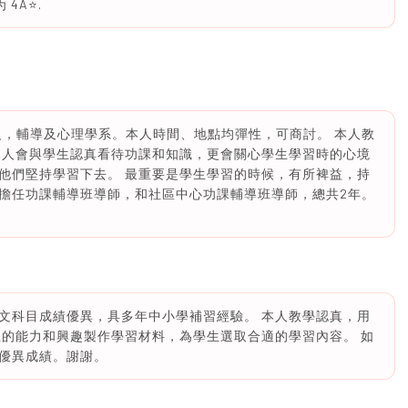
4A⭐️.
級，輔導及心理學系。本人時間、地點均彈性，可商討。 本人教
本人會與學生認真看待功課和知識，更會關心學生學習時的心境
他們堅持學習下去。 最重要是學生學習的時候，有所裨益，持
校擔任功課輔導班導師，和社區中心功課輔導班導師，總共2年。
文科目成績優異，具多年中小學補習經驗。 本人教學認真，用
生的能力和興趣製作學習材料，為學生選取合適的學習內容。 如
優異成績。謝謝。