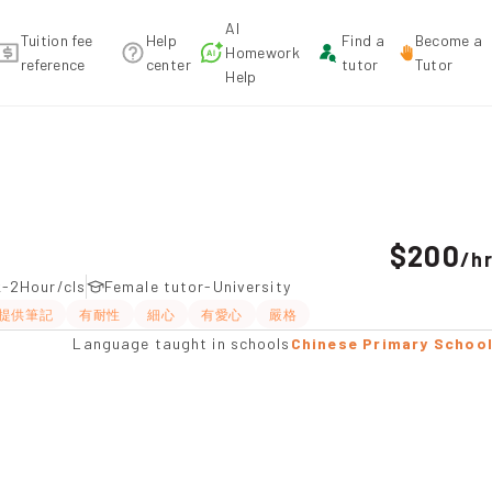
AI
Tuition fee
Help
Find a
Become a
Homework
reference
center
tutor
Tutor
Help
 recommendation
$200
/
h
-2Hour/cls
Female tutor-University
提供筆記
有耐性
細心
有愛心
嚴格
Language taught in schools
Chinese Primary Schoo