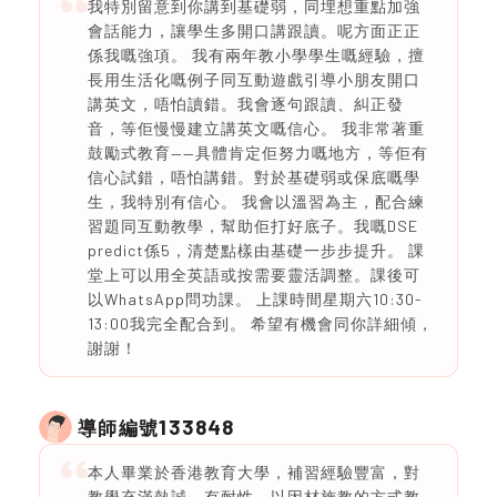
我特別留意到你講到基礎弱，同埋想重點加強
會話能力，讓學生多開口講跟讀。呢方面正正
係我嘅強項。 我有兩年教小學學生嘅經驗，擅
長用生活化嘅例子同互動遊戲引導小朋友開口
講英文，唔怕讀錯。我會逐句跟讀、糾正發
音，等佢慢慢建立講英文嘅信心。 我非常著重
鼓勵式教育——具體肯定佢努力嘅地方，等佢有
信心試錯，唔怕講錯。對於基礎弱或保底嘅學
生，我特別有信心。 我會以溫習為主，配合練
習題同互動教學，幫助佢打好底子。我嘅DSE
predict係5，清楚點樣由基礎一步步提升。 課
堂上可以用全英語或按需要靈活調整。課後可
以WhatsApp問功課。 上課時間星期六10:30-
13:00我完全配合到。 希望有機會同你詳細傾，
謝謝！
133848
導師編號
本人畢業於香港教育大學，補習經驗豐富，對
教學充滿熱誠，有耐性。以因材施教的方式教