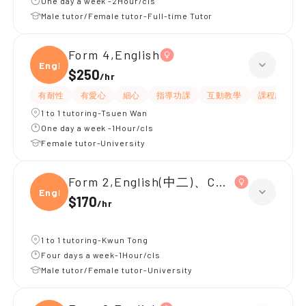
One day a week -2Hour/cls
Male tutor/Female tutor-Full-time Tutor
Form 4,English
Engli
$250
/
hr
有耐性
有愛心
細心
指導功課
互動教學
課程設計
1 to 1 tutoring-Tsuen Wan
One day a week -1Hour/cls
Female tutor-University
Form 2,English(中二)、Chinese(中二)、
Engli
$170
/
hr
1 to 1 tutoring-Kwun Tong
Four days a week-1Hour/cls
Male tutor/Female tutor-University