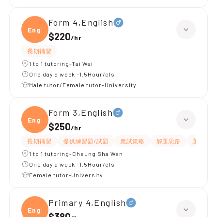
Form 4,English
Engli
$220
/
hr
長期補習
1 to 1 tutoring-Tai Wai
One day a week -1.5Hour/cls
Male tutor/Female tutor-University
Form 3,English
Engli
$250
/
hr
長期補習
提供練習題/試題
應試策略
解題思路
題目講解
1 to 1 tutoring-Cheung Sha Wan
One day a week -1.5Hour/cls
Female tutor-University
Primary 4,English
Engli
$380