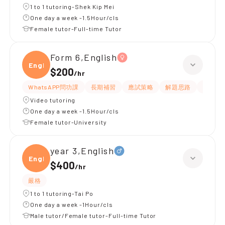
1 to 1 tutoring-Shek Kip Mei
One day a week -1.5Hour/cls
Female tutor-Full-time Tutor
Form 6,English
Engli
$200
/
hr
WhatsAPP問功課
長期補習
應試策略
解題思路
提供練
Video tutoring
One day a week -1.5Hour/cls
Female tutor-University
year 3,English
Engli
$400
/
hr
嚴格
1 to 1 tutoring-Tai Po
One day a week -1Hour/cls
Male tutor/Female tutor-Full-time Tutor