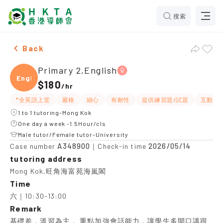
搜索
Female Primary 2,English，Mong Kok Tuition recomme
Back
Primary 2,English
Engli
$180
/
hr
*全英語上堂
嚴格
細心
有耐性
提供練習題/試題
互動教
1 to 1 tutoring-Mong Kok
One day a week -1.5Hour/cls
Male tutor/Female tutor-University
A348900
2026/05/14
Case number
｜Check-in time
tutoring address
Mong Kok,旺角海富苑海嵐閣
Time
六｜10:30-13:00
Remark
基礎差，溫習為主， 重點加強會話能力，讓學生多開口講跟