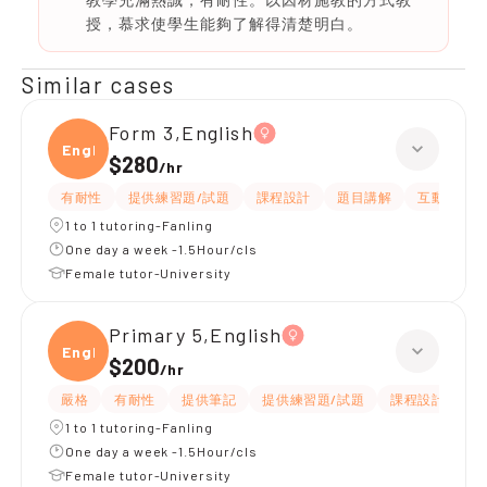
授，慕求使學生能夠了解得清楚明白。
Similar cases
Form 3,English
Engli
$280
/
hr
有耐性
提供練習題/試題
課程設計
題目講解
互動教學
1 to 1 tutoring-Fanling
One day a week -1.5Hour/cls
Female tutor-University
Primary 5,English
Engli
$200
/
hr
嚴格
有耐性
提供筆記
提供練習題/試題
課程設計
應
1 to 1 tutoring-Fanling
One day a week -1.5Hour/cls
Female tutor-University