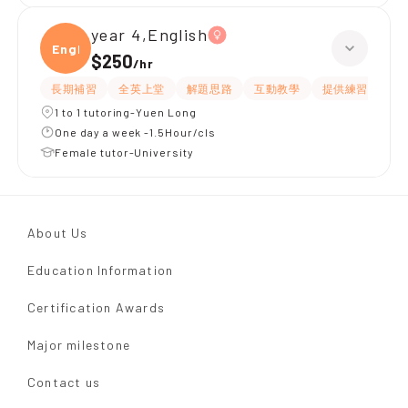
year 4,English
Engli
$250
/
hr
長期補習
全英上堂
解題思路
互動教學
提供練習題/試題
1 to 1 tutoring-Yuen Long
One day a week -1.5Hour/cls
Female tutor-University
About Us
Education Information
Certification Awards
Major milestone
Contact us