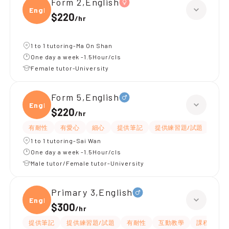
Form 2,English
Engli
$220
/
hr
1 to 1 tutoring-Ma On Shan
One day a week -1.5Hour/cls
Female tutor-University
Form 5,English
Engli
$220
/
hr
有耐性
有愛心
細心
提供筆記
提供練習題/試題
指導
1 to 1 tutoring-Sai Wan
One day a week -1.5Hour/cls
Male tutor/Female tutor-University
Primary 3,English
Engli
$300
/
hr
提供筆記
提供練習題/試題
有耐性
互動教學
課程設計