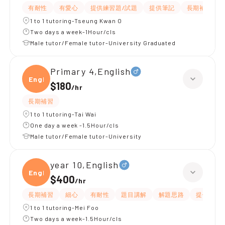
有耐性
有愛心
提供練習題/試題
提供筆記
長期補習
1 to 1 tutoring-Tseung Kwan O
Two days a week-1Hour/cls
Male tutor/Female tutor-University Graduated
Primary 4,English
Engli
$180
/
hr
長期補習
1 to 1 tutoring-Tai Wai
One day a week -1.5Hour/cls
Male tutor/Female tutor-University
year 10,English
Engli
$400
/
hr
長期補習
細心
有耐性
題目講解
解題思路
提供練習
1 to 1 tutoring-Mei Foo
Two days a week-1.5Hour/cls