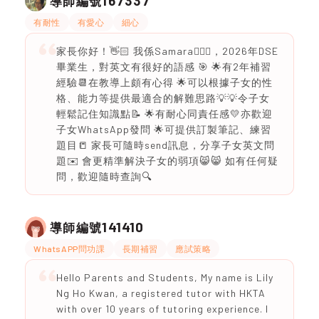
167337
導師編號
有耐性
有愛心
細心
家長你好！👋🏻 我係Samara🙋🏻‍♀️，2026年DSE
畢業生，對英文有很好的語感 🎯 🌟有2年補習
經驗📆在教導上頗有心得 🌟可以根據子女的性
格、能力等提供最適合的解難思路💡💡令子女
輕鬆記住知識點📝 🌟有耐心同責任感💛亦歡迎
子女WhatsApp發問 🌟可提供訂製筆記、練習
題目📒 家長可隨時send訊息，分享子女英文問
題✉️ 會更精準解決子女的弱項😸😸 如有任何疑
問，歡迎隨時查詢🔍
141410
導師編號
WhatsAPP問功課
長期補習
應試策略
Hello Parents and Students, My name is Lily
Ng Ho Kwan, a registered tutor with HKTA
with over 10 years of tutoring experience. I