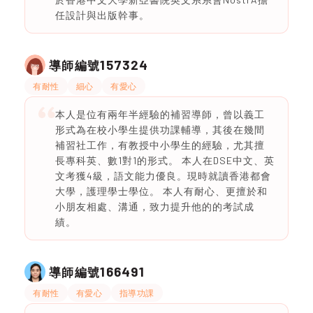
任設計與出版幹事。
157324
導師編號
有耐性
細心
有愛心
本人是位有兩年半經驗的補習導師，曾以義工
形式為在校小學生提供功課輔導，其後在幾間
補習社工作，有教授中小學生的經驗，尤其擅
長專科英、數1對1的形式。 本人在DSE中文、英
文考獲4級，語文能力優良。現時就讀香港都會
大學，護理學士學位。 本人有耐心、更擅於和
小朋友相處、溝通，致力提升他的的考試成
績。
166491
導師編號
有耐性
有愛心
指導功課