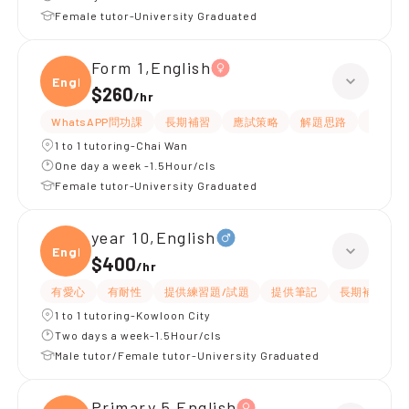
Female tutor-University Graduated
Form 1,English
Engli
$260
/
hr
WhatsAPP問功課
長期補習
應試策略
解題思路
題目講
1 to 1 tutoring-Chai Wan
One day a week -1.5Hour/cls
Female tutor-University Graduated
year 10,English
Engli
$400
/
hr
有愛心
有耐性
提供練習題/試題
提供筆記
長期補習
1 to 1 tutoring-Kowloon City
Two days a week-1.5Hour/cls
Male tutor/Female tutor-University Graduated
Primary 5,English