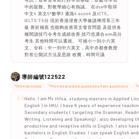
中的疑難。對教學細心有熱誠。 在dse中取得
中文4 英文5*數學3 通識4 econ4 及ICT5。
IELTS 7.5分 現於香港浸會大學修讀傳理系三年
級 善於補底 也能夠改善英文發音問題 及提供各
種閱讀技巧令考生成績改善 技巧也適合aim高分
考生 其他時間可以遷就。 可補小一到小六英
文、全科；中一到中六英文，高中亦都會教授
對答公開試方法及思路 收費，時間可議
122522
導師編號
*Provide notes
*Provide practice questions/test questions
*
Hello. I am Ms Hifsa, studying masters in Applied Ling
English ) in HKU. I have 6 years of experience teachin
Secondary students ( targeting the Grammar, Readi
Writing, Listening and Speaking) , also developing th
productive and receptive skills in English. I also have
bachelors in English Studies. I can speak English and