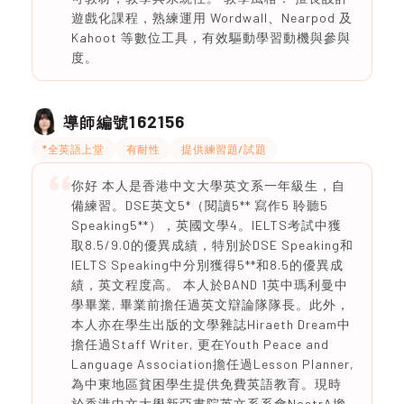
遊戲化課程，熟練運用 Wordwall、Nearpod 及
Kahoot 等數位工具，有效驅動學習動機與參與
度。
162156
導師編號
*全英語上堂
有耐性
提供練習題/試題
你好 本人是香港中文大學英文系一年級生，自
備練習。DSE英文5*（閱讀5** 寫作5 聆聽5
Speaking5**），英國文學4。IELTS考試中獲
取8.5/9.0的優異成績，特別於DSE Speaking和
IELTS Speaking中分別獲得5**和8.5的優異成
績，英文程度高。 本人於BAND 1英中瑪利曼中
學畢業, 畢業前擔任過英文辯論隊隊長。此外，
本人亦在學生出版的文學雜誌Hiraeth Dream中
擔任過Staff Writer, 更在Youth Peace and
Language Association擔任過Lesson Planner,
為中東地區貧困學生提供免費英語教育。現時
於香港中文大學新亞書院英文系系會NostrA擔