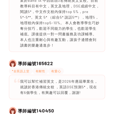
業於Band 1A 中西區頭3名傳統英文女校。目前
教導科目有中文，英文及地理，DSE成績中文，
閱讀5*，中文作文校內保持top 5%，pre
5*-5**。英文 5* （綜合5* 說話5**），地理5，
地理校內保持top5-10%。 本人會教導學生巧妙
奪分技巧，歡迎不同能力的學生，也歡迎學生
補底。課後提供一對一問書服務及功課輔導。
本人也注重耐心與有趣互動，讓孩子邊體會到
讀書的樂趣邊進步！
165622
導師編號
*全英語上堂
有耐性
有愛心
我可以幫忙補習英文，是2026年應屆畢業生，
就讀於香港傳統女校 ，英語DSE預測5*，現在
有6個學生，有興趣可以回覆，謝謝!
140450
導師編號