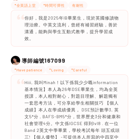
*全英語上堂
*時間可彈性
有耐性
你好，我是2025年IB畢業生，現於英國修讀物
理治療。中英文流利，曾經有補習經驗，善於
溝通，能夠與學生互動式教學，提升學習成
效。
167099
導師編號
*Have patience
*Loving
*Careful
Hiii, 我叫Minah！以下係我少少嘅information
基本情況】本人為26年DSE畢業生，均為全英
授課，本人相對耐心，對題目理解、解題獨有
一套思考方法，可分享給學生相關技巧 【個人
成績】本人在學成績優異， DSE預計數學3, 英
文5*分 , BAFS-BM5*分，世界歷史3分和健康和
社會管理4分。中文係IGCSE 得到lvl8 . 在一位
Band 2英文中學畢業，學校考試每年 頭五或頭
三! 【個人優勢】 -可提供本人所寫的中四至中