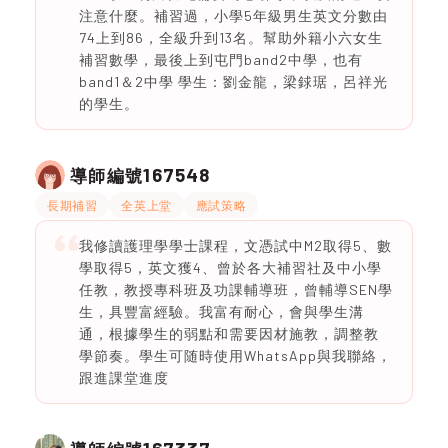
注意什麼。補習過，小學5年級男生英文分數由
74上到86，全級升到13名。幫助外籍小六女生
補習數學，最後上到屯門band2中學，也有
band1＆2中學 學生：劉金龍，梁銶琚，呂祥光
的學生。
167548
導師編號
長期補習
全英上堂
應試策略
我修讀護理學學士課程，文憑試中M2取得5、數
學取得5，英文獲4、曾於各大補習社及中小學
任教，教授專科班及功課輔導班，曾輔導SEN學
生，具豐富經驗。我富有耐心，會與學生溝
通，根據學生的弱點和需要因材施教，調整教
學節奏。學生可随時使用WhatsApp與我聯絡，
跟進課堂進度