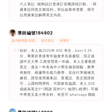
六人筆記 -能夠設計度身訂造嘅課程計劃。 -我
廣東話同英文都流利，所以如果有需要，我可
以用廣東話解釋英文內容。
164902
導師編號
提供練習題/試題
提供筆記
有耐性
你好，本人為2025年 DSE 考生，best 5 25
分，畢業於香港青年協會李兆基書院，現正就
讀中文大學 工商管理系一年級。本人主要教授
英文，過去一年有為中小學生補習經驗，教學
有耐性、根據學生能力教學，並自行準備補充
練習。課堂使用廣東話、普通話、英文授課皆
可，上課時間彈性，可跟家長協調。本人 DSE
成績為英文5* (閱讀 寫作5*), 地理5,經濟5, 可補
中學英文及小學全科。有意可 whatsapp 聯絡