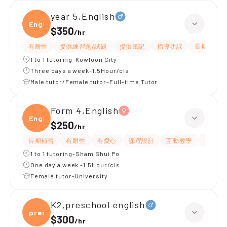
year 5,English
Engli
$350
/
hr
有耐性
提供練習題/試題
提供筆記
指導功課
長期補習
1 to 1 tutoring-Kowloon City
Three days a week-1.5Hour/cls
Male tutor/Female tutor-Full-time Tutor
Form 4,English
Engli
$250
/
hr
長期補習
有耐性
有愛心
課程設計
互動教學
題目講
1 to 1 tutoring-Sham Shui Po
One day a week -1.5Hour/cls
Female tutor-University
K2,preschool english
presc
$300
/
hr