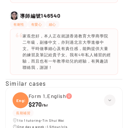
146540
導師編號
有耐性
有愛心
細心
家長您好，本人正在就讀香港教育大學商學院
二年級，副修中文，亦到過北京大學進修中
文。平時做事細心及有責任感，能夠提供大量
的練習及筆記給貴子女。我有4年私人補習的經
驗，而且也有一年教導幼兒的經驗，有興趣請
聯絡我，謝謝！
Similar cases
Form 1,English
Engli
$270
/
hr
長期補習
1 to 1 tutoring-Tin Shui Wai
One day a week -1.5Hour/cls