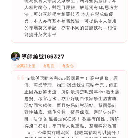
現為教育大學英文系學生，均為全英授課，本
人相對耐心，對題目理解、解題獨有1套思考方
法，可分享給學生相關技巧 本人在學成績優
異，本人亦有基本補習經驗，可提供本人使用
的專屬英文筆記，亦有不同的答題技巧，相信
能提升英文水平
166327
導師編號
*全英語上堂
有耐性
有愛心
hiii我係啱啱考完dse嘅應屆生！ 高中選修：經
濟、商業管理、物理 雖然我先啱啱考完，但正
正因為新鮮出爐，所以最清楚呢幾年dse嘅出題
趨勢、考官心水，亦都好明白依家學生溫書嘅
弱點同常錯位。而且好易針對弱點、幫同學針
對性補底、穩住分數，擅長保底、避開失分陷
阱，唔使 亂溫書走冤枉路！ 教書有耐性，講解
得淺白易明，專門幫人捉重點、整理獨家溫書
tips，令學習冇咁沉悶，輕輕鬆鬆就可以提分！