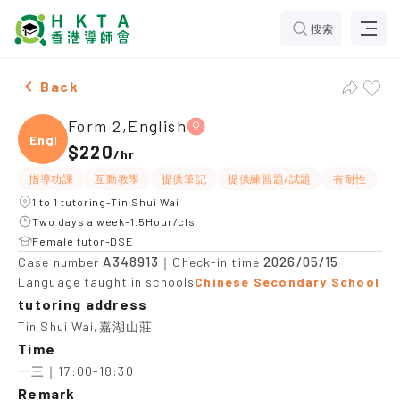
搜索
Female Form 2,English，Tin Shui Wai Tuition recomme
Back
Form 2,English
Engli
$220
/
hr
指導功課
互動教學
提供筆記
提供練習題/試題
有耐性
1 to 1 tutoring-Tin Shui Wai
Two days a week-1.5Hour/cls
Female tutor-DSE
A348913
2026/05/15
Case number
｜Check-in time
Language taught in schools
Chinese Secondary School
tutoring address
Tin Shui Wai,嘉湖山莊
Time
一三｜17:00-18:30
Remark