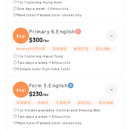
1 to 1 tutoring-Hung Hom
One day a week -1.5Hour/cls
Male tutor/Female tutor-University
Primary 6,English
Engli
$300
/
hr
WhatsAPP問功課
長期補習
解題思路
題目講解
提供練
1 to 1 tutoring-Kwun Tong
Two days a week-1.5Hour/cls
Female tutor-Full-time Tutor
Form 3,English
Engli
$230
/
hr
長期補習
有耐性
互動教學
課程設計
題目講解
解題
1 to 1/video available-Central and Sheung Wan
Two days a week-1.5Hour/cls
Male tutor/Female tutor-University