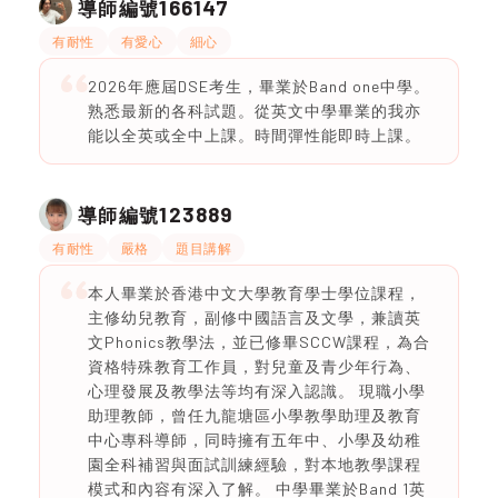
166147
導師編號
有耐性
有愛心
細心
2026年應屆DSE考生，畢業於Band one中學。
熟悉最新的各科試題。從英文中學畢業的我亦
能以全英或全中上課。時間彈性能即時上課。
123889
導師編號
有耐性
嚴格
題目講解
本人畢業於香港中文大學教育學士學位課程，
主修幼兒教育，副修中國語言及文學，兼讀英
文Phonics教學法，並已修畢SCCW課程，為合
資格特殊教育工作員，對兒童及青少年行為、
心理發展及教學法等均有深入認識。 現職小學
助理教師，曾任九龍塘區小學教學助理及教育
中心專科導師，同時擁有五年中、小學及幼稚
園全科補習與面試訓練經驗，對本地教學課程
模式和內容有深入了解。 中學畢業於Band 1英