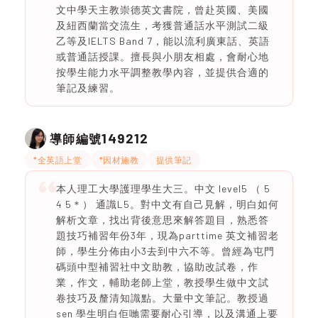
文中學天主教崇德英文書院，曾赴英國、美國
及紐西蘭當交流生，考獲普通話水平測試二級
乙等及IELTS Band 7，能以流利廣東話、英語
或普通話授課。擅長與小朋友相處，會耐心地
按學生能力水平調整教學內容，並提供合適的
筆記及練習。
149212
導師編號
*全英語上堂
*因材施教
提供筆記
本人理工大學護理學生大三。中文 level5 （ 5
4 5＊） 通識L5。對中文有自己見解，明白如何
解析文章，找出背後意思來解答題目，熟悉答
題技巧補習年份3年，現為parttime 英文補習老
師，學生分佈由小3去到中六不等。曾經為屯門
碼頭中型補習社中文助教，協助改試卷，作
業，作文，輔助老師上堂，教授學生做中文試
卷技巧及釐清知識點。大量中文筆記。教授過
sen 學生明白佢哋需要耐心引導，以及溝通上要