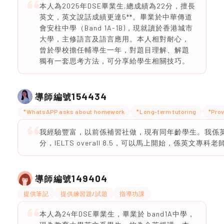
本人為2025年DSE畢業生,總成績為22分，擅長
英文，英文說話成績更達5**。畢業於中華傳道
會安柱中學（Band 1A-1B)，現就讀於香港城市
大學，主修語言及語言應用。本人相對耐心，
曾於學校擔任輔導生一年，對題目理解、解題
獨有一套思考方法，可分享給學生相關技巧。
154434
導師編號
*WhatsAPP asks about homework
*Long-term tutoring
*Prov
我經驗豐富，以前係補習社做，現有同年齡學生。我係英文
分，IELTS overall 8.5，可以馬上開始，係英文專科老
149404
導師編號
提供筆記
提供練習題/試題
指導功課
本人為24年DSE畢業生，畢業於 band1A中學，