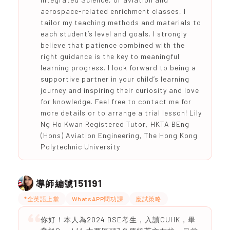
aerospace-related enrichment classes, I
tailor my teaching methods and materials to
each student’s level and goals. I strongly
believe that patience combined with the
right guidance is the key to meaningful
learning progress. I look forward to being a
supportive partner in your child’s learning
journey and inspiring their curiosity and love
for knowledge. Feel free to contact me for
more details or to arrange a trial lesson! Lily
Ng Ho Kwan Registered Tutor, HKTA BEng
(Hons) Aviation Engineering, The Hong Kong
Polytechnic University
151191
導師編號
*全英語上堂
WhatsAPP問功課
應試策略
你好！本人為2024 DSE考生，入讀CUHK，畢