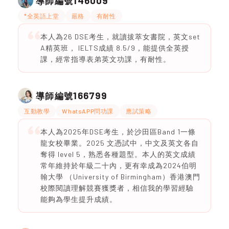
146009
導師編號
*全英語上堂
嚴格
有耐性
本人為26 DSE考生，就讀拔萃女書院，英文set
A精英班， IELTS成績 8.5/9，能提供全英授
課，經常指導表弟英文功課，有耐性。
166799
導師編號
互動教學
WhatsAPP問功課
應試策略
本人為2025年DSE考生，於沙田區Band 1一條
龍女校畢業。2025 文憑試中，中文及英文各自
奪得 level 5，熟悉各種題型。本人的英文成績
常年維持於年級二十內，更有幸成為2024伯明
翰大學 （University of Birmingham）香港澳門
校際閱讀理解競賽獲獎者，相信我的學習經驗
能夠為學生提升成績。