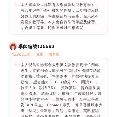
本人畢業於香港教育大學就讀幼兒教育學系，
有八年與中小學生補習的經驗，以及補習班跟
興趣班的經驗，學生成績均有進步。在未來有
意投身教育界。本人會自行準備筆記及練習，
貼合學生需要。時間上可以互相遷就。
135563
導師編號
*全英語上堂
嚴格
有耐性
本人現為香港都會大學英文及教育雙學位四年
級生，持有劍橋大學認可的 CELTA 國際英語教
學資格，擅長以「學生為本」的教學法提升互
動性。 語言能力: IELTS 總分 7.5（閱讀 8.5、
聆聽 8.0、說話 7.5）；流利英語、普通話及廣
東話溝通。 教學經驗： 擁有 4 年教學經驗，曾
於中小學實習半年，對象涵蓋小一至中三學生
及 SEN 學生。 Phonics 專長： 修畢香港城市大
學「幼兒拼音教學」課程，採用港、英政府認
可教材，教學具系統性。 教學風格： 擅長設計