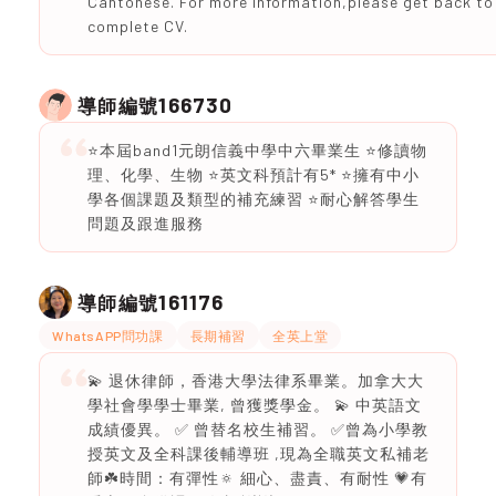
Cantonese. For more information,please get back to
complete CV.
166730
導師編號
⭐️本屆band1元朗信義中學中六畢業生 ⭐️修讀物
理、化學、生物 ⭐️英文科預計有5* ⭐️擁有中小
學各個課題及類型的補充練習 ⭐️耐心解答學生
問題及跟進服務
161176
導師編號
WhatsAPP問功課
長期補習
全英上堂
💫 退休律師，香港大學法律系畢業。加拿大大
學社會學學士畢業, 曾獲獎學金。 💫 中英語文
成績優異。 ✅ 曾替名校生補習。 ✅曾為小學教
授英文及全科課後輔導班 ,現為全職英文私補老
師☘️時間：有彈性🔅 細心、盡責、有耐性 💗有