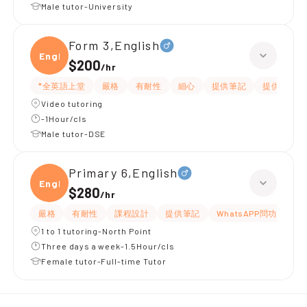
Male tutor-University
Form 3,English
Engli
$200
/
hr
*全英語上堂
嚴格
有耐性
細心
提供筆記
提供練習題
Video tutoring
-1Hour/cls
Male tutor-DSE
Primary 6,English
Engli
$280
/
hr
嚴格
有耐性
課程設計
提供筆記
WhatsAPP問功課
1 to 1 tutoring-North Point
Three days a week-1.5Hour/cls
Female tutor-Full-time Tutor