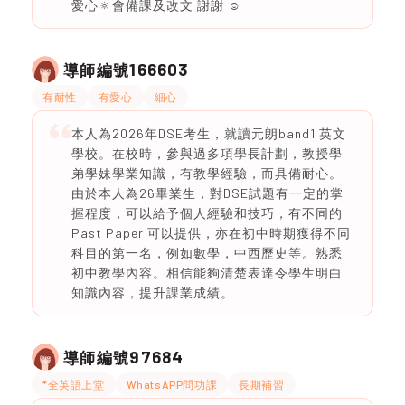
愛心🔅會備課及改文 謝謝 ☺️
166603
導師編號
有耐性
有愛心
細心
本人為2026年DSE考生，就讀元朗band1 英文
學校。在校時，參與過多項學長計劃，教授學
弟學妹學業知識，有教學經驗，而具備耐心。
由於本人為26畢業生，對DSE試題有一定的掌
握程度，可以給予個人經驗和技巧，有不同的
Past Paper 可以提供，亦在初中時期獲得不同
科目的第一名，例如數學，中西歷史等。熟悉
初中教學內容。相信能夠清楚表達令學生明白
知識內容，提升課業成績。
97684
導師編號
*全英語上堂
WhatsAPP問功課
長期補習