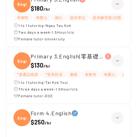
Engli
$180
/
hr
有耐性
有愛心
細心
提供筆記
提供練習題/試題
指導
1 to 1 tutoring-Ngau Tau Kok
Two days a week-1.5Hour/cls
Female tutor-University
Primary 3,English(零基礎, 會話)
Engli
$130
/
hr
*普通話授課
*居英回流
嚴格
有耐性
有愛心
細心
1 to 1 tutoring-Tai Kok Tsui
Three days a week-1.5Hour/cls
Female tutor-DSE
Form 4,English
Engli
$250
/
hr