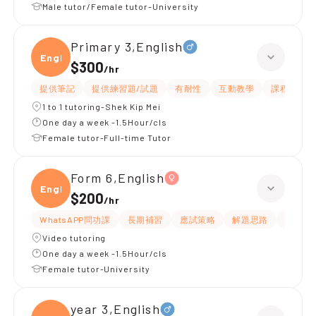
Male tutor/Female tutor-University
Primary 3,English
Engli
$300
/
hr
提供筆記
提供練習題/試題
有耐性
互動教學
課程設計
1 to 1 tutoring-Shek Kip Mei
One day a week -1.5Hour/cls
Female tutor-Full-time Tutor
Form 6,English
Engli
$200
/
hr
WhatsAPP問功課
長期補習
應試策略
解題思路
提供練
Video tutoring
One day a week -1.5Hour/cls
Female tutor-University
year 3,English