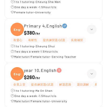
1 to 1 tutoring-Cheung Sha Wan
One day a week -1.5Hour/cls
Female tutor-University
Primary 4,English
Engli
$380
/
hr
有愛心
有耐性
提供練習題/試題
長期補習
1 to 1 tutoring-Sheung Shui
Two days a week-1.5Hour/cls
Male tutor/Female tutor-Serving Teacher
year 10,English
Engli
$260
/
hr
全英上堂
提供練習題/試題
解題思路
題目講解
應試策略
1 to 1 tutoring-Ma On Shan
One day a week -1.5Hour/cls
Male tutor/Female tutor-University