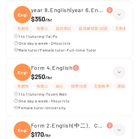
year 8,English|year 6,English
Engli
$350
/
hr
有耐性
有愛心
提供筆記
提供練習題/試題
互動教學
1 to 1 tutoring-Tai Po
One day a week -2Hour/cls
Male tutor/Female tutor-Full-time Tutor
Form 4,English
Engli
$250
/
hr
有耐性
有愛心
細心
指導功課
互動教學
課程設計
1 to 1 tutoring-Tsuen Wan
One day a week -1Hour/cls
Female tutor-University
Form 2,English(中二)、Chinese(中二)、
Engli
$170
/
hr