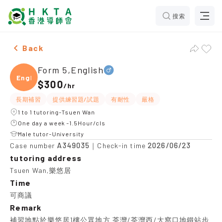
搜索
Male Form 5,English，Tsuen Wan Tuition recommendat
Back
Form 5,English
Engli
$300
/
hr
長期補習
提供練習題/試題
有耐性
嚴格
1 to 1 tutoring-Tsuen Wan
One day a week -1.5Hour/cls
Male tutor-University
A349035
2026/06/23
Case number
｜Check-in time
tutoring address
Tsuen Wan,樂悠居
Time
可商議
Remark
補習地點於樂悠居1樓公眾地方 荃灣/荃灣西/大窩口地鐵站步