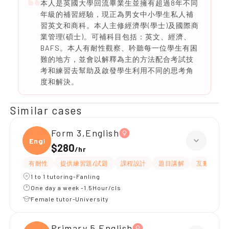
本人是英國大學回流畢業生並擁有超過8年不同
年級的補習經驗，現正為男女中小學生私人補
習英文和商科。本人主修經濟學(學士)及國際商
業管理(碩士)。可補科目包括：英文、經濟、
BAFS。本人有耐性觀察、耹聽每一位學生有困
難的地方，並會以解釋為主的方法配合考試技
考和練習去幫助及啟發學生利用不同的思考角
度和解決。
Similar cases
Form 3,English
Engli
$280
/
hr
有耐性
提供練習題/試題
課程設計
題目講解
互動教學
1 to 1 tutoring-Fanling
One day a week -1.5Hour/cls
Female tutor-University
Primary 5,English