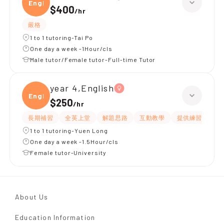
Engli
$400
/
hr
嚴格
1 to 1 tutoring-Tai Po
One day a week -1Hour/cls
Male tutor/Female tutor-Full-time Tutor
year 4,English
Engli
$250
/
hr
長期補習
全英上堂
解題思路
互動教學
提供練習題/試題
1 to 1 tutoring-Yuen Long
One day a week -1.5Hour/cls
Female tutor-University
About Us
Education Information