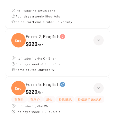
1 to 1 tutoring-Kwun Tong
Four days a week-1Hour/cls
Male tutor/Female tutor-University
Form 2,English
Engli
$220
/
hr
1 to 1 tutoring-Ma On Shan
One day a week -1.5Hour/cls
Female tutor-University
Form 5,English
Engli
$220
/
hr
有耐性
有愛心
細心
提供筆記
提供練習題/試題
指導
1 to 1 tutoring-Sai Wan
One day a week -1.5Hour/cls