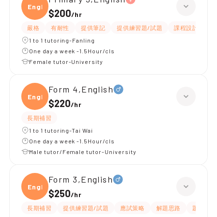
Engli
$200
/
hr
嚴格
有耐性
提供筆記
提供練習題/試題
課程設計
應
1 to 1 tutoring-Fanling
One day a week -1.5Hour/cls
Female tutor-University
Form 4,English
Engli
$220
/
hr
長期補習
1 to 1 tutoring-Tai Wai
One day a week -1.5Hour/cls
Male tutor/Female tutor-University
Form 3,English
Engli
$250
/
hr
長期補習
提供練習題/試題
應試策略
解題思路
題目講解