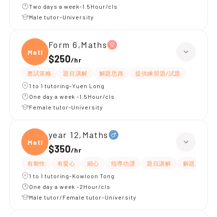
Two days a week-1.5Hour/cls
Male tutor-University
Form 6,Maths
Maths
$250
/
hr
應試策略
題目講解
解題思路
提供練習題/試題
1 to 1 tutoring-Yuen Long
One day a week -1.5Hour/cls
Female tutor-University
year 12,Maths
Maths
$350
/
hr
有耐性
有愛心
細心
指導功課
題目講解
解題思路
1 to 1 tutoring-Kowloon Tong
One day a week -2Hour/cls
Male tutor/Female tutor-University