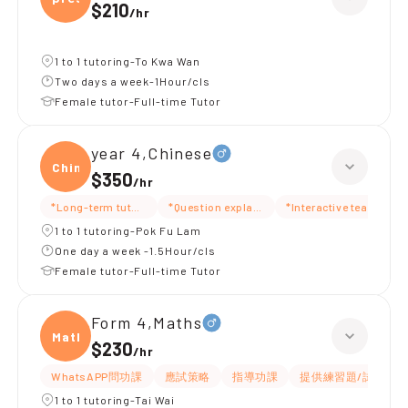
$210
/
hr
1 to 1 tutoring-To Kwa Wan
Two days a week-1Hour/cls
Female tutor-Full-time Tutor
year 4,Chinese
Chine
$350
/
hr
*Long-term tutoring
*Question explanation
*Interactive teaching
1 to 1 tutoring-Pok Fu Lam
One day a week -1.5Hour/cls
Female tutor-Full-time Tutor
Form 4,Maths
Maths
$230
/
hr
WhatsAPP問功課
應試策略
指導功課
提供練習題/試題
1 to 1 tutoring-Tai Wai