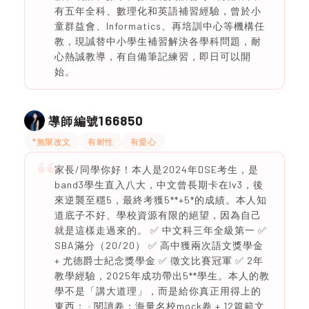
有五年全科、數理化和英語補習經驗，曾於小
童群益會、Informatics、再培訓中心等機構任
教，現誠替中小學生補習解決各學科問題，耐
心熱誠教導，有自備筆記練習，即日可以開
始。
166850
導師編號
*無限改文
有耐性
有愛心
家長/同學你好！本人是2024年DSE考生，是
band3學生直入八大，中文曾長期卡在lv3，後
來逆襲至穩5，最終考獲5**+5*的成績。本人知
道底子不好、學校資源有限的絕望，因為自己
就是這樣走過來的。 ✅ 中文科三年全級第一 ✅
SBA滿分（20/20） ✅ 高中獲兩次語文獎學金
+ 尤德爵士紀念獎學金 ✅ 徵文比賽冠軍 ✅ 2年
教學經驗，2025年成功帶出5**學生。本人的教
學不是「講大道理」，而是給你真正用得上的
東西： · 閱讀卷：海量名校mock卷 + 12篇範文