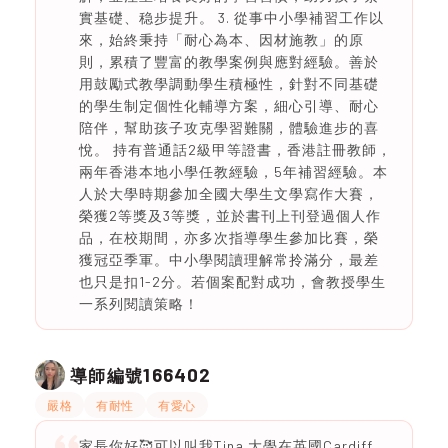
實基礎、稳步提升。 3. 從事中小學補習工作以
來，始終秉持「耐心為本、因材施教」的原
則，累積了豐富的教學案例與應對經驗。善於
用鼓勵式教學調動學生積極性，針對不同基礎
的學生制定個性化輔導方案，細心引導、耐心
陪伴，幫助孩子攻克學習難關，體驗進步的喜
悅。 持有普通話2級甲等證書，香港註冊教師，
兩年香港本地小學任教經驗，5年補習經驗。本
人於大學時期參加全國大學生文學寫作大賽，
榮獲2等獎及3等獎，並於書刊上刊登過個人作
品，在校期間，亦多次指導學生參加比賽，榮
獲冠亞季軍。中小學閱讀理解常拎滿分，最差
也只是扣1-2分。若個案配對成功，會教授學生
一系列閱讀策略！
166402
導師編號
嚴格
有耐性
有愛心
家長你好🥰可以叫我Tina 大學在英國Cardiff