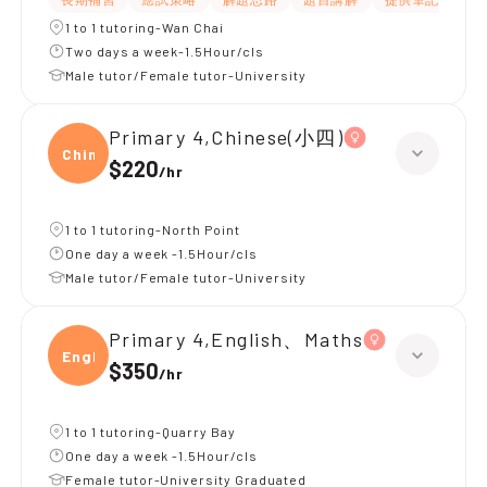
1 to 1 tutoring-Wan Chai
Two days a week-1.5Hour/cls
Male tutor/Female tutor-University
Primary 4,Chinese(小四)
Chine
$220
/
hr
1 to 1 tutoring-North Point
One day a week -1.5Hour/cls
Male tutor/Female tutor-University
Primary 4,English、Maths
Engli
$350
/
hr
1 to 1 tutoring-Quarry Bay
One day a week -1.5Hour/cls
Female tutor-University Graduated