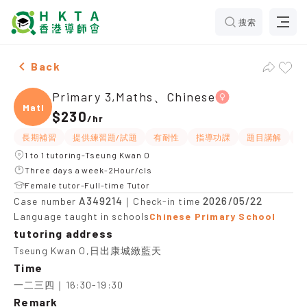
搜索
Female Primary 3,Maths、Chinese，Tseung Kwan O Tui
Back
Primary 3,Maths、Chinese
Maths
$230
/
hr
長期補習
提供練習題/試題
有耐性
指導功課
題目講解
解
1 to 1 tutoring-Tseung Kwan O
Three days a week-2Hour/cls
Female tutor-Full-time Tutor
A349214
2026/05/22
Case number
｜Check-in time
Language taught in schools
Chinese Primary School
tutoring address
Tseung Kwan O,日出康城緻藍天
Time
一二三四｜16:30-19:30
Remark