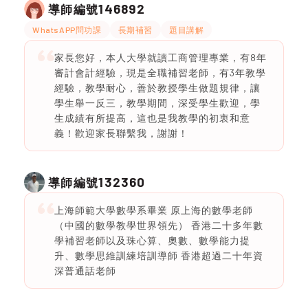
146892
導師編號
WhatsAPP問功課
長期補習
題目講解
家長您好，本人大學就讀工商管理專業，有8年
審計會計經驗，現是全職補習老師，有3年教學
經驗，教學耐心，善於教授學生做題規律，讓
學生舉一反三，教學期間，深受學生歡迎，學
生成績有所提高，這也是我教學的初衷和意
義！歡迎家長聯繫我，謝謝！
132360
導師編號
上海師範大學數學系畢業 原上海的數學老師
（中國的數學教學世界領先） 香港二十多年數
學補習老師以及珠心算、奧數、數學能力提
升、數學思維訓練培訓導師 香港超過二十年資
深普通話老師