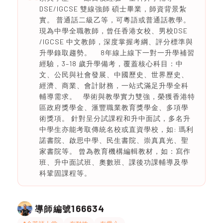
DSE/IGCSE 雙線強師 碩士畢業，師資背景紮
實。 普通話二級乙等，可粵語或普通話教學。
現為中學全職教師，曾任香港女校、男校DSE
/IGCSE 中文教師，深度掌握考綱、評分標準與
升學錄取趨勢。 8年線上線下一對一升學補習
經驗，3–18 歲升學備考，覆蓋核心科目：中
文、公民與社會發展、中國歷史、世界歷史、
經濟、商業、會計財務，一站式滿足升學全科
輔導需求。 學術與教學實力雙強，榮獲香港特
區政府獎學金、滙豐職業教育獎學金、多項學
術獎項。 針對呈分試課程和升中面試，多名升
中學生亦能考取傳統名校或直資學校，如: 瑪利
諾書院、啟思中學、民生書院、崇真真光、聖
家書院等。 曾為教育機構編輯教材，如：寫作
班、升中面試班、奧數班、課後功課輔導及學
科鞏固課程等。
166634
導師編號