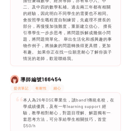
擔任兼職數學、經濟導師，亦有幫小六、中
二、及中四的數學私補。過去兩三年都有相關
的經驗，因此明白不同學生的需要也不相同。
會按照學生嘅程度自制練習，先處理不擅長的
部分，再慢慢加強難度，重新建立信心。 擅長
引導學生一步步思考，將問題拆解成幾個小問
題，將問題簡單化。 舉出生活化和感興趣的事
物作例子，將抽象的問題轉換得更具體，更加
有趣。 如果你正在找一位願意耐心了解你孩子
情況的老師，歡迎聯絡我。
166454
導師編號
提供筆記
有耐性
細心
本人為26年DSE畢業生，讀band1傳統名校，在
學成績優異，及有一年learning support 經
驗，教學相對耐心，對題目理解、解題獨有一
套思考方法，可分享給學生相關技巧，首堂
$50/h