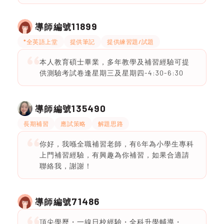
11899
導師編號
*全英語上堂
提供筆記
提供練習題/試題
本人教育碩士畢業，多年教學及補習經驗可提
供測驗考試卷逢星期三及星期四-4:30-6:30
135490
導師編號
長期補習
應試策略
解題思路
你好，我喺全職補習老師，有6年為小學生專科
上門補習經驗，有興趣為你補習，如果合適請
聯絡我，謝謝！
71486
導師編號
頂尖學歷・一線日校經驗・全科升學輔導・