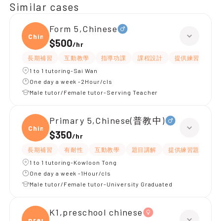
Similar cases
Form 5,Chinese
Chine
$500
/
hr
長期補習
互動教學
指導功課
課程設計
提供練習題/試題
1 to 1 tutoring-Sai Wan
One day a week -2Hour/cls
Male tutor/Female tutor-Serving Teacher
Primary 5,Chinese(普教中)
Chine
$350
/
hr
長期補習
有耐性
互動教學
題目講解
提供練習題/試題
1 to 1 tutoring-Kowloon Tong
One day a week -1Hour/cls
Male tutor/Female tutor-University Graduated
K1,preschool chinese
presc