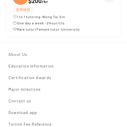
$200
/
hr
長期補習
1 to 1 tutoring-Wong Tai Sin
One day a week -2Hour/cls
Male tutor/Female tutor-University
About Us
Education Information
Certification Awards
Major milestone
Contact us
Download app
Tuition Fee Reference