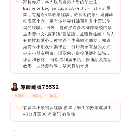
家長你好，本人現為香港大學的碩士生，
Bachelor Degree cgpa 3.8/4.0，First Hon畢
業，有超過4年教學經驗，教授過的學生遍佈幼
稚園至小六，更有多年專科補習和升小面試準
備的經驗。 另外，曾教授過多名國際學校的學
生學習中文/廣東話/普通話，並獲得佳績！為人
有耐性和愛心，教授過不少高敏小朋友，知道
如何令小朋友快樂學習，能用簡單有趣的方式
去令小朋友明白。課堂內亦會提供額外知識，
練習和教材！ 能以流利廣東話，普通話及英語
教學，亦熱愛教學，望家長能考慮！
75532
導師編號
有耐性
有愛心
嚴格
有多年小學補習經驗 曾幫助學生的數學成績由
40分升至80 有筆記 有耐性