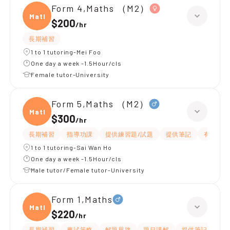
Form 4,Maths （M2）
Maths
$200
/
hr
長期補習
1 to 1 tutoring-Mei Foo
One day a week -1.5Hour/cls
Female tutor-University
Form 5,Maths （M2）
Maths
$300
/
hr
長期補習
指導功課
提供練習題/試題
提供筆記
有耐性
1 to 1 tutoring-Sai Wan Ho
One day a week -1.5Hour/cls
Male tutor/Female tutor-University
Form 1,Maths
Maths
$220
/
hr
長期補習
應試策略
解題思路
題目講解
提供筆記
提