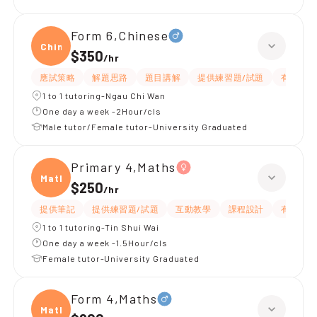
Form 6,Chinese
Chine
$350
/
hr
應試策略
解題思路
題目講解
提供練習題/試題
有耐性
1 to 1 tutoring-Ngau Chi Wan
One day a week -2Hour/cls
Male tutor/Female tutor-University Graduated
Primary 4,Maths
Maths
$250
/
hr
提供筆記
提供練習題/試題
互動教學
課程設計
有耐性
1 to 1 tutoring-Tin Shui Wai
One day a week -1.5Hour/cls
Female tutor-University Graduated
Form 4,Maths
Maths