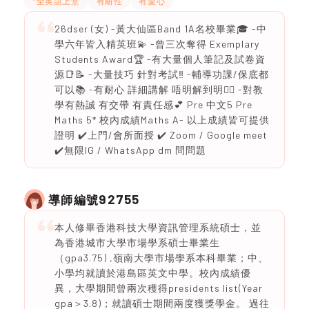
*全英語上堂
有耐性
有愛心
26dser (女) -黃大仙區Band 1A名校畢業🎓 -中
學六年皆入精英班💫 -曾三次奪得 Exemplary
Students Award🏆 -有大量個人筆記及試卷資
源📑📝 -大量技巧 針對考試‼️ -輔導功課/保底都
可以📚 -有耐心 詳細講解 唔明解到明❤️‍🔥 -對教
學有熱誠 有交帶 有責任感💕 Pre 中文5 Pre
Maths 5* 校內成績Maths A- 以上成績皆可提供
證明 ✔️上門/會所面授 ✔️ Zoom / Google meet
✔️無限IG / WhatsApp dm 問問題
92755
導師編號
本人修畢香港科技大學資訊管理系統碩士，並
為香港城市大學市場學系碩士畢業生
（gpa3.75) ,嶺南大學市場學系本科畢業；中、
小學均就讀於港島區英文中學。校內成績優
異，大學期間曾兩次穫得presidents list(Year
gpa＞3.8)；就讀碩士期間兩度獲獎學金。 過往