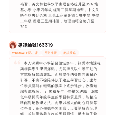
補習，英文和數學水平由唔合格提升至85% 培
基小學 小學四年級 經過二個星期補習，中文又
唔合格去到合格 東莞工商總會劉百樂中學 中學
二年級 經過三星期補習，地理由唔合格升至
70%
163319
導師編號
WhatsAPP問功課
長期補習
應試策略
1. 本人深耕中小學補習領域多年，熟悉本地課程
架構與學生學習痛點，尤其擅長以生動互動的
方式拆解知識難點。面對學生的疑問向來耐心
引導，不疾不徐陪伴孩子建立學習信心，讓每1
位學員都能在輕鬆的氛圍中逐步進步，收穫知
識與成就感。 2. 累積多年小學補習經驗，深知
低年級與高年級學生的學習特質差異，能精准
匹配對應教學方法。向來以極大的耐心對待每1
位學員，細心傾聽學習困惑，反覆講解直至理
解，並注重培養良好的學習習慣，助力孩子紮