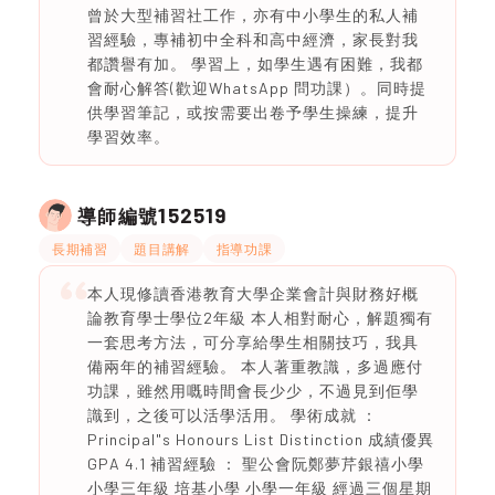
曾於大型補習社工作，亦有中小學生的私人補
習經驗，專補初中全科和高中經濟，家長對我
都讚譽有加。 學習上，如學生遇有困難，我都
會耐心解答(歡迎WhatsApp 問功課）。同時提
供學習筆記，或按需要出卷予學生操練，提升
學習效率。
152519
導師編號
長期補習
題目講解
指導功課
本人現修讀香港教育大學企業會計與財務好概
論教育學士學位2年級 本人相對耐心，解題獨有
一套思考方法，可分享給學生相關技巧，我具
備兩年的補習經驗。 本人著重教識，多過應付
功課，雖然用嘅時間會長少少，不過見到佢學
識到，之後可以活學活用。 學術成就 ：
Principal"s Honours List Distinction 成績優異
GPA 4.1 補習經驗 ： 聖公會阮鄭夢芹銀禧小學
小學三年級 培基小學 小學一年級 經過三個星期