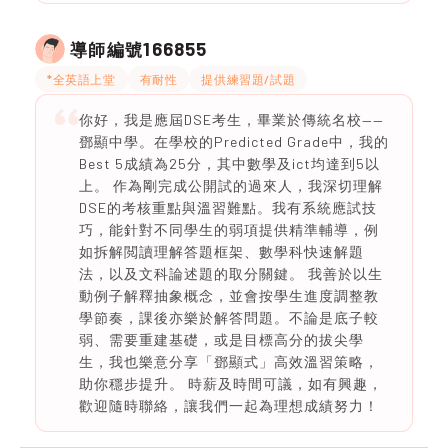
166855
導師編號
*全英語上堂
有耐性
提供練習題/試題
你好，我是應屆DSE考生，畢業於傳統名校——
鄧顯中學。在學校的Predicted Grade中，我的
Best 5成績為25分，其中數學及ict均達到5以
上。 作為剛完成公開試的過來人，我深切理解
DSE的考核重點與溫習難點。我有系統應試技
巧，能針對不同學生的弱項提供精準輔導，例
如拆解閲讀理解答題框架、數學科快速解題
法，以及文科論述題的取分關鍵。 我善於以生
動例子解釋抽象概念，並會按學生進度調整教
學節奏，課後亦樂於解答問題。不論是底子較
弱、需要重建基礎，或是目標高分的拔尖學
生，我也樂意分享「鄧顯式」高效溫習策略，
助你穩步提升。 時薪及時間可議，如有興趣，
歡迎隨時聯絡，讓我們一起為理想成績努力！