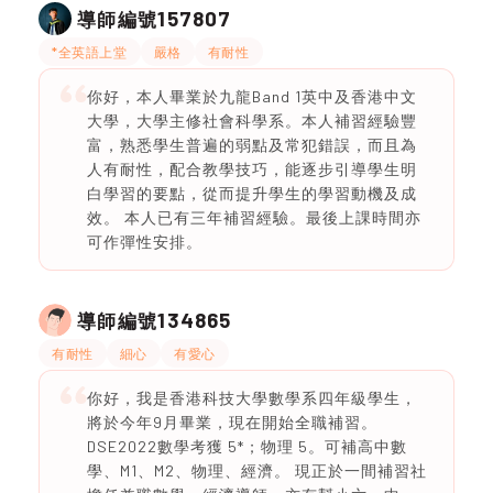
157807
導師編號
*全英語上堂
嚴格
有耐性
你好，本人畢業於九龍Band 1英中及香港中文
大學，大學主修社會科學系。本人補習經驗豐
富，熟悉學生普遍的弱點及常犯錯誤，而且為
人有耐性，配合教學技巧，能逐步引導學生明
白學習的要點，從而提升學生的學習動機及成
效。 本人已有三年補習經驗。最後上課時間亦
可作彈性安排。
134865
導師編號
有耐性
細心
有愛心
你好，我是香港科技大學數學系四年級學生，
將於今年9月畢業，現在開始全職補習。
DSE2022數學考獲 5*；物理 5。可補高中數
學、M1、M2、物理、經濟。 現正於一間補習社