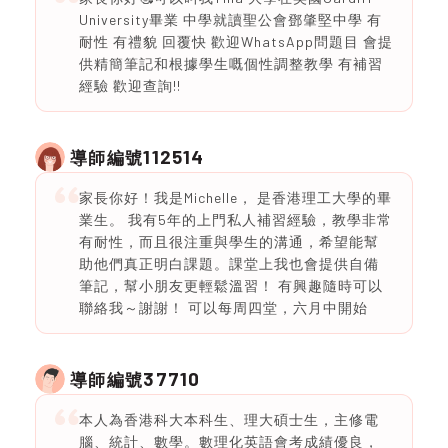
University畢業 中學就讀聖公會鄧肇堅中學 有
耐性 有禮貌 回覆快 歡迎WhatsApp問題目 會提
供精簡筆記和根據學生嘅個性調整教學 有補習
經驗 歡迎查詢!!
112514
導師編號
家長你好！我是Michelle， 是香港理工大學的畢
業生。 我有5年的上門私人補習經驗，教學非常
有耐性，而且很注重與學生的溝通，希望能幫
助他們真正明白課題。課堂上我也會提供自備
筆記，幫小朋友更輕鬆溫習！ 有興趣隨時可以
聯絡我～謝謝！ 可以每周四堂，六月中開始
37710
導師編號
本人為香港科大本科生、理大碩士生，主修電
腦、統計、數學。數理化英語會考成績優良，