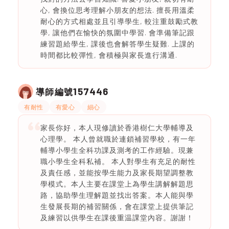
心, 會換位思考理解小朋友的想法. 擅長用溫柔
耐心的方式相處並且引導學生, 較注重鼓勵式教
學, 讓他們在愉快的氛圍中學習. 會準備筆記跟
練習題給學生, 課後也會解答學生疑難. 上課的
時間都比較彈性, 會積極與家長進行溝通.
157446
導師編號
有耐性
有愛心
細心
家長你好，本人現修讀於香港樹仁大學輔導及
心理學。 本人曾就職於連鎖補習學校，有一年
輔導小學生全科功課及測考的工作經驗。現兼
職小學生全科私補。 本人對學生有充足的耐性
及責任感，並能按學生能力及家長期望調整教
學模式。本人主要在課堂上為學生講解解題思
路，協助學生理解題並找出答案。本人能與學
生發展長期的補習關係，會在課堂上提供筆記
及練習以供學生在課後重温課堂內容。謝謝！