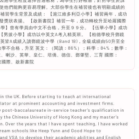
因應學生程度選擇合適教材，為學生打好根基；針對學生於課
使他們能夠更容易理解。大部份學生在補習後也有明顯成績的
 過往補習學生背景及成績： 【滬江維多利亞小學】補習兩年，成功
發獎狀表揚。 【啟新書院】補習一年，成功轉校升至哈羅國際
小學】曾有學員由中文不合格，升至９９分。 【伍華小學】成功
【男拔小學】成功以中英文A考入精英班。 【柏德學校升鄧鏡
皆A成績入讀鄧鏡波中學（Band 1B)，全級成績由50升至全
數學不合格，升至 英文：（閱讀：86%）；科學：84%；數學：
男拔、喇沙、英華、皇仁、培僑、德信、鄧肇堅、三育 國際：
加坡國際、啟新書院
n the UK. Before starting to teach at international
slator at prominent accounting and investment firms.
post-baccalaureate in-service teacher’s qualification in
y the Chinese University of Hong Kong and my master’s
n. Over the years that I have spent teaching, I have worked
stream schools like Heep Yunn and Good Hope to
 and VSA to develop their academic abilities and English