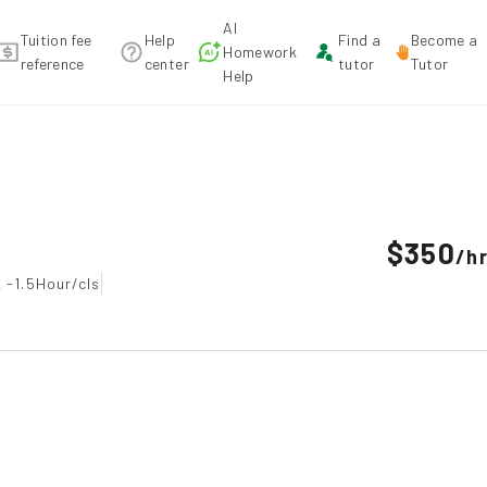
AI
Tuition fee
Help
Find a
Become a
Homework
reference
center
tutor
Tutor
Help
endation
$350
/
h
 -1.5Hour/cls