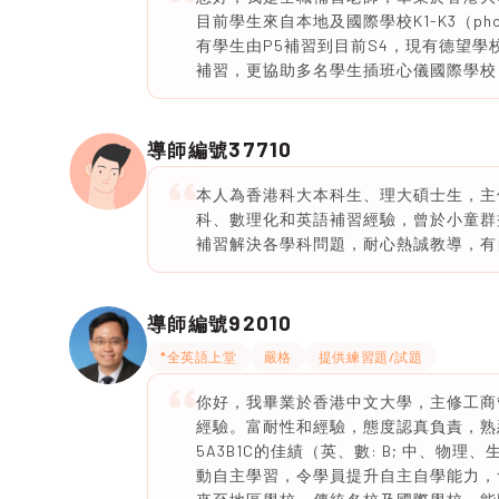
目前學生來自本地及國際學校K1-K3（phon
有學生由P5補習到目前S4，現有德望學校、
補習，更協助多名學生插班心儀國際學校，如
37710
導師編號
本人為香港科大本科生、理大碩士生，主
科、數理化和英語補習經驗，曾於小童群益會
補習解決各學科問題，耐心熱誠教導，有
92010
導師編號
*全英語上堂
嚴格
提供練習題/試題
你好，我畢業於香港中文大學，主修工商
經驗。富耐性和經驗，態度認真負責，熟
5A3B1C的佳績（英、數: B; 中、物
動自主學習，令學員提升自主自學能力，