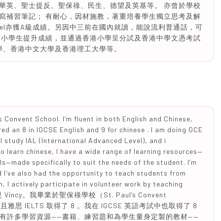
華英、聖士提反、聖保祿、民生、德望及英基等。 亦曾於學校
寫補習筆記； 有耐心，因材施教，著重培養學生獨立思考及解
evel亦獲A級成績。另因中三前在國內就讀，能說流利普通話，可
中小學生提升成績，並通過香港小學呈分試及香港中學文憑考試
大學、香港中文大學及香港理工大學等。
’s Convent School. I’m fluent in both English and Chinese,
ored an 8 in IGCSE English and 9 for chinese . I am doing GCE
.I study IAL (International Advanced Level), and i
to learn chinese, I have a wide range of learning resources—
ls—made specifically to suit the needs of the student. I’m
d I’ve also had the opportunity to teach students from
, I actively participate in volunteer work by teaching
好！我是 Vincy。我畢業於聖保祿學校（St. Paul’s Convent
思 IELTS 取得了 8 。我在 IGCSE 英語考試中也取得了 8
且擁有許多學習資源——書籍、練習題和為學生量身定製的教材——