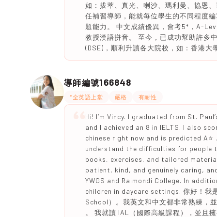
如：拔萃、真光、喇沙、瑪利曼、協恩、
任補習導師，能就每位學生的不同程度編
題能力。 中文成績優異，會考5*，A-L
教授漢語拼音。 至今，已成功幫助許多
(DSE)，順利升讀各大院校，如：香港
166848
導師編號
*全英語上堂
嚴格
有耐性
Hi! I’m Vincy. I graduated from St. Paul
and I achieved an 8 in IELTS. I also sc
chinese right now and is predicted A⭐️ 
understand the difficulties for people 
books, exercises, and tailored materia
patient, kind, and genuinely caring, an
YWGS and Raimondi College. In addition
children in daycare settings. 你
School）。我英文和中文都非常熟練，並且雅
。 我就讀 IAL（國際高級課程），並