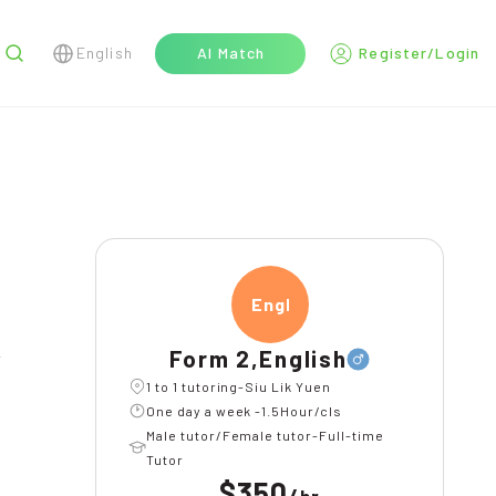
English
AI Match
Register/Login
r
Engli
Form 2,English
1 to 1 tutoring-Siu Lik Yuen
One day a week -1.5Hour/cls
Male tutor/Female tutor-Full-time
Tutor
$350
/