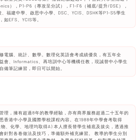
ics），P1-P6（專攻呈分試），F1-F6（補底/提升/DSE），
福建中學、啟思中小學、DSC、YCIS、DSHK等P1-S5學生
EFS、YCIS等。
修電腦、統計、數學。數理化英語會考成績優良，有五年全
、Informatics、再培訓中心等機構任教，現誠替中小學生
自備筆記練習，即日可以開始。
管理，擁有超過8年的教學經驗，亦有商界服務超過二十五年的
悉香港中小學及國際學校課程內容。在1988年中學會考取得
理、生物、化學、地理均取得A) 本人擅長替學生補底及拔尖，透過推
會針對各卷做法及技巧，準備額外補充練習。 教導的學生分別