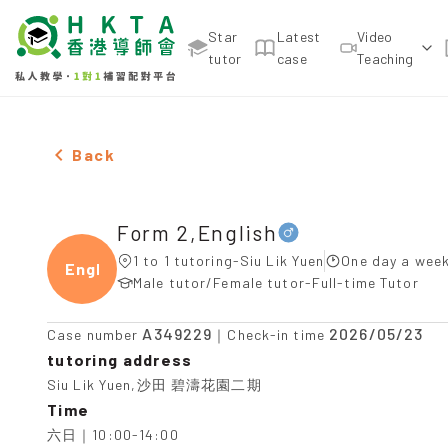
Star
Latest
Video
tutor
case
Teaching
Male Form 2,English，Siu Lik Yuen Tuition recomm
Back
Form 2,English
1 to 1 tutoring-Siu Lik Yuen
One day a week
Engli
Male tutor/Female tutor-Full-time Tutor
A349229
2026/05/23
Case number
｜Check-in time
tutoring address
Siu Lik Yuen,沙田 碧濤花園二期
Time
六日｜10:00-14:00