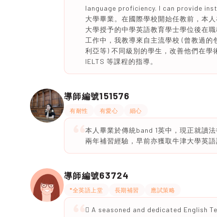
language proficiency. I can provide i
大學畢業。在國際學校開始任教前，本人
大學授予的中學英語教育學士學位後在職
工作中，我教導來自主流學校 (曾教過的
利亞等) 不同級別的學生，改善他們在學術和
IELTS 等課程的指導。
151576
導師編號
有耐性
有愛心
細心
本人畢業於傳統band 1英中，現正就讀法律學，G
兩年補習經驗，早前亦獲取牛津大學英語課程證
63724
導師編號
*全英語上堂
長期補習
應試策略
 A seasoned and dedicated English Te