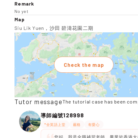
Remark
No yet
Map
Siu Lik Yuen，沙田 碧濤花園二期
Check the map
Tutor message
The tutorial case has been com
128998
導師編號
*全英語上堂
嚴格
有愛心
您好，我是全職補習老師，畢業於香港大學