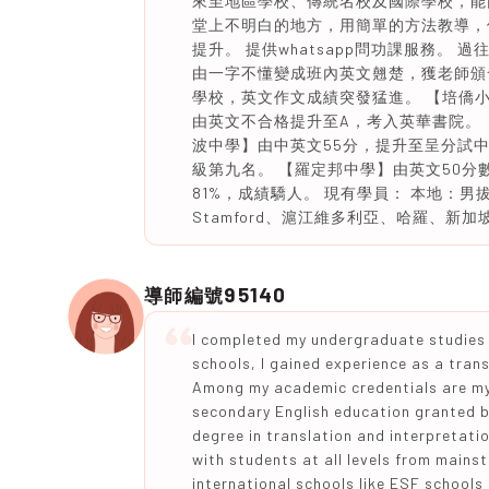
來至地區學校、傳統名校及國際學校，能
堂上不明白的地方，用簡單的方法教導，
提升。 提供whatsapp問功課服務。
由一字不懂變成班內英文翹楚，獲老師頒
學校，英文作文成績突發猛進。 【培僑
由英文不合格提升至A，考入英華書院。 
波中學】由中英文55分，提升至呈分試中英
級第九名。 【羅定邦中學】由英文50分
81%，成績驕人。 現有學員： 本地：
Stamford、滬江維多利亞、哈羅、新
95140
導師編號
I completed my undergraduate studies i
schools, I gained experience as a tran
Among my academic credentials are my 
secondary English education granted b
degree in translation and interpretatio
with students at all levels from main
international schools like ESF schools