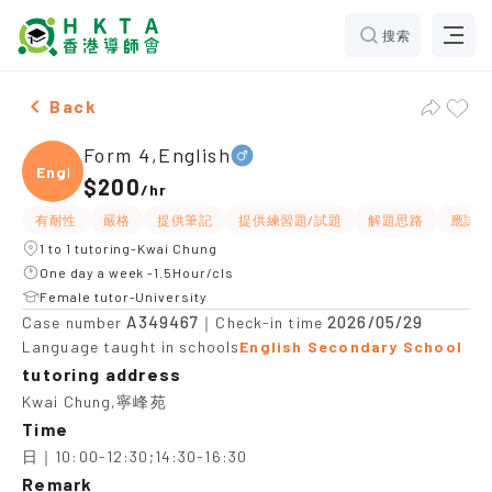
搜索
Male Form 4,English，Kwai Chung Tuition recommenda
Back
Form 4,English
Engli
$200
/
hr
有耐性
嚴格
提供筆記
提供練習題/試題
解題思路
應試策
1 to 1 tutoring-Kwai Chung
One day a week -1.5Hour/cls
Female tutor-University
A349467
2026/05/29
Case number
｜Check-in time
Language taught in schools
English Secondary School
tutoring address
Kwai Chung,寧峰苑
Time
日｜10:00-12:30;14:30-16:30
Remark