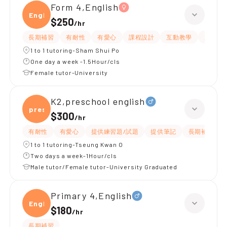
Form 4,English
Engli
$250
/
hr
長期補習
有耐性
有愛心
課程設計
互動教學
題目講
1 to 1 tutoring-Sham Shui Po
One day a week -1.5Hour/cls
Female tutor-University
K2,preschool english
presc
$300
/
hr
有耐性
有愛心
提供練習題/試題
提供筆記
長期補習
1 to 1 tutoring-Tseung Kwan O
Two days a week-1Hour/cls
Male tutor/Female tutor-University Graduated
Primary 4,English
Engli
$180
/
hr
長期補習