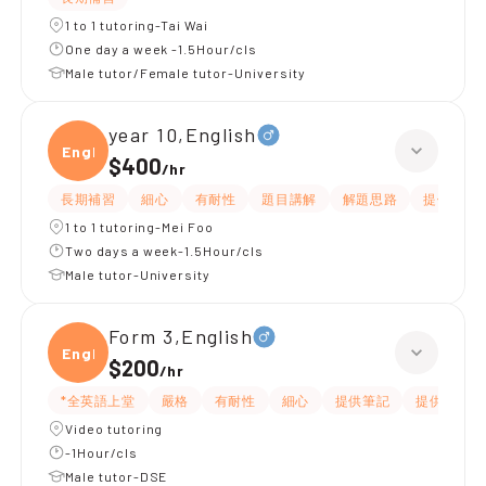
1 to 1 tutoring-Tai Wai
One day a week -1.5Hour/cls
Male tutor/Female tutor-University
year 10,English
Engli
$400
/
hr
長期補習
細心
有耐性
題目講解
解題思路
提供練習
1 to 1 tutoring-Mei Foo
Two days a week-1.5Hour/cls
Male tutor-University
Form 3,English
Engli
$200
/
hr
*全英語上堂
嚴格
有耐性
細心
提供筆記
提供練習題
Video tutoring
-1Hour/cls
Male tutor-DSE