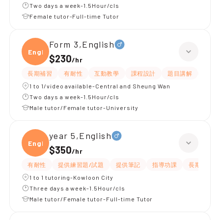
Two days a week-1.5Hour/cls
Female tutor-Full-time Tutor
Form 3,English
Engli
$230
/
hr
長期補習
有耐性
互動教學
課程設計
題目講解
解題
1 to 1/video available-Central and Sheung Wan
Two days a week-1.5Hour/cls
Male tutor/Female tutor-University
year 5,English
Engli
$350
/
hr
有耐性
提供練習題/試題
提供筆記
指導功課
長期補習
1 to 1 tutoring-Kowloon City
Three days a week-1.5Hour/cls
Male tutor/Female tutor-Full-time Tutor