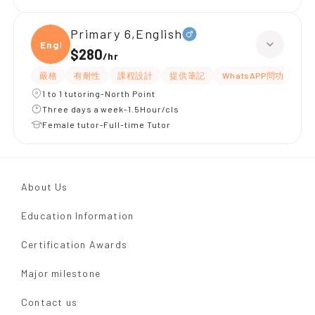
Primary 6,English
Engli
$280
/
hr
嚴格
有耐性
課程設計
提供筆記
WhatsAPP問功課
1 to 1 tutoring-North Point
Three days a week-1.5Hour/cls
Female tutor-Full-time Tutor
About Us
Education Information
Certification Awards
Major milestone
Contact us