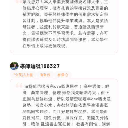
家長您好！本人畢業於英國傳統名牌大學，主
修臨床心理學，擁有扎實的學術背景及豐富的
補習經驗。專長於根據學生的個別需求制定學
習計劃，協助他們提升學業成績。本人是英語
母語者，並流利於廣東話，普通話及西班牙
文，靈活應對不同學習需求。若有需要，亦可
提供課後練習及即時功課問答服務，幫助學生
在學習上取得更佳表現。
166327
導師編號
*全英語上堂
有耐性
有愛心
hiii我係啱啱考完dse嘅應屆生！ 高中選修：經
濟、商業管理、物理 雖然我先啱啱考完，但正
正因為新鮮出爐，所以最清楚呢幾年dse嘅出題
趨勢、考官心水，亦都好明白依家學生溫書嘅
弱點同常錯位。而且好易針對弱點、幫同學針
對性補底、穩住分數，擅長保底、避開失分陷
阱，唔使 亂溫書走冤枉路！ 教書有耐性，講解