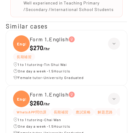
Well experienced in Teaching Primary
/Secondary /International School Students
Similar cases
Form 1,English
Engli
$270
/
hr
長期補習
1 to 1 tutoring-Tin Shui Wai
One day a week -1.5Hour/cls
Female tutor-University Graduated
Form 1,English
Engli
$260
/
hr
WhatsAPP問功課
長期補習
應試策略
解題思路
題目講
1 to 1 tutoring-Chai Wan
One day a week -1.5Hour/cls
Female tutor-University Graduated