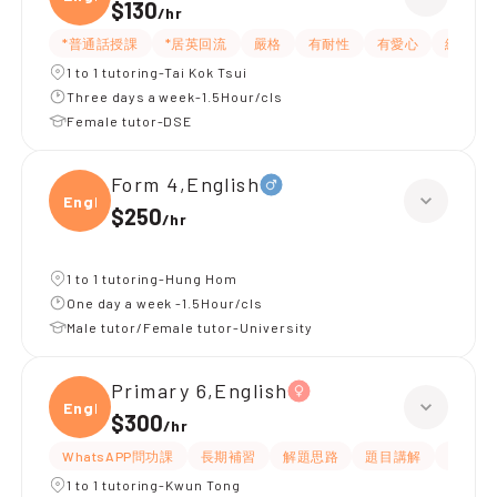
$130
/
hr
*普通話授課
*居英回流
嚴格
有耐性
有愛心
細心
1 to 1 tutoring-Tai Kok Tsui
Three days a week-1.5Hour/cls
Female tutor-DSE
Form 4,English
Engli
$250
/
hr
1 to 1 tutoring-Hung Hom
One day a week -1.5Hour/cls
Male tutor/Female tutor-University
Primary 6,English
Engli
$300
/
hr
WhatsAPP問功課
長期補習
解題思路
題目講解
提供練
1 to 1 tutoring-Kwun Tong