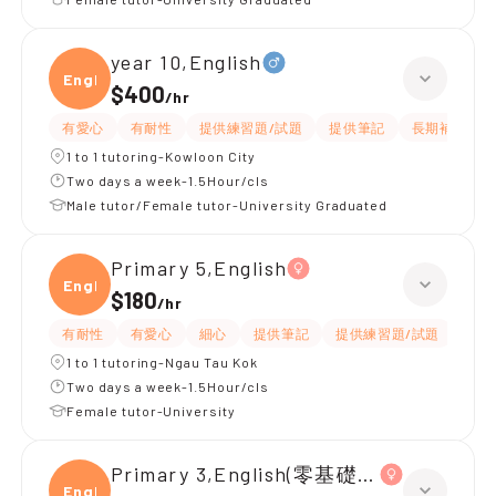
year 10,English
Engli
$400
/
hr
有愛心
有耐性
提供練習題/試題
提供筆記
長期補習
1 to 1 tutoring-Kowloon City
Two days a week-1.5Hour/cls
Male tutor/Female tutor-University Graduated
Primary 5,English
Engli
$180
/
hr
有耐性
有愛心
細心
提供筆記
提供練習題/試題
指導
1 to 1 tutoring-Ngau Tau Kok
Two days a week-1.5Hour/cls
Female tutor-University
Primary 3,English(零基礎, 會話)
Engli