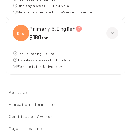
One day a week -1.5Hour/cls
Male tutor/Female tutor-Serving Teacher
Primary 5,English
Engli
$180
/
hr
1 to 1 tutoring-Tai Po
Two days a week-1.5Hour/cls
Female tutor-University
About Us
Education Information
Certification Awards
Major milestone