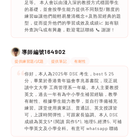
足等。 本人會以由淺入深的教授方式穩固學生
的基礎，並會按學生能力提供不同類型/難度的
練習📖讓他們能輕易釐清概念⭐️及熟習經典的題
型，從而提升他們的學習成效及成績📈 如有額
外查詢🔍或有興趣，歡迎電話聯絡 📞 謝謝！
164902
導師編號
提供練習題/試題
提供筆記
有耐性
你好，本人為2025年 DSE 考生，best 5 25
分，畢業於香港青年協會李兆基書院，現正就
讀中文大學 工商管理系一年級。本人主要教授
英文，過去一年有為中小學生補習經驗，教學
有耐性、根據學生能力教學，並自行準備補充
練習。課堂使用廣東話、普通話、英文授課皆
可，上課時間彈性，可跟家長協調。本人 DSE
成績為英文5* (閱讀 寫作5*), 地理5,經濟5, 可補
中學英文及小學全科。有意可 whatsapp 聯絡