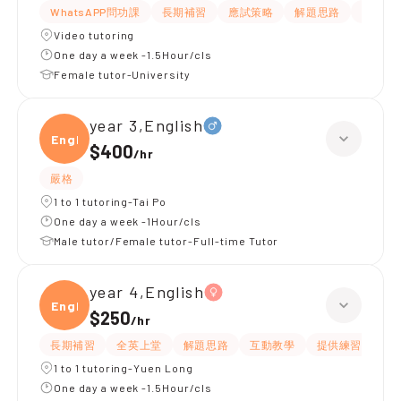
WhatsAPP問功課
長期補習
應試策略
解題思路
提供練
Video tutoring
One day a week -1.5Hour/cls
Female tutor-University
year 3,English
Engli
$400
/
hr
嚴格
1 to 1 tutoring-Tai Po
One day a week -1Hour/cls
Male tutor/Female tutor-Full-time Tutor
year 4,English
Engli
$250
/
hr
長期補習
全英上堂
解題思路
互動教學
提供練習題/試題
1 to 1 tutoring-Yuen Long
One day a week -1.5Hour/cls