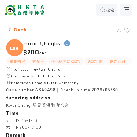
搜索
Male Form 3,English，Kwai Chung Tuition recommenda
Back
Form 3,English
Engli
$200
/
hr
長期補習
有耐性
提供練習題/試題
應試策略
解題思路
題
1 to 1 tutoring-Kwai Chung
One day a week -1.5Hour/cls
Male tutor/Female tutor-University
A349498
2026/05/30
Case number
｜Check-in time
tutoring address
Kwai Chung,新界葵涌和宜合道
Time
五｜17:15-19:30

六｜14:00-17:00
Remark