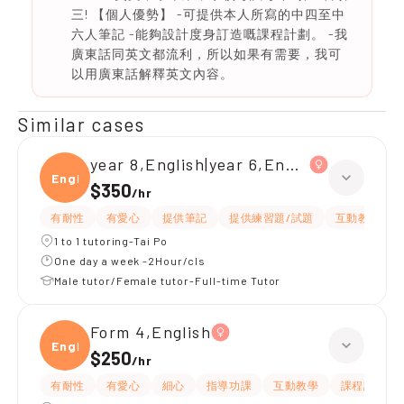
三! 【個人優勢】 -可提供本人所寫的中四至中
六人筆記 -能夠設計度身訂造嘅課程計劃。 -我
廣東話同英文都流利，所以如果有需要，我可
以用廣東話解釋英文內容。
Similar cases
year 8,English|year 6,English
Engli
$350
/
hr
有耐性
有愛心
提供筆記
提供練習題/試題
互動教學
1 to 1 tutoring-Tai Po
One day a week -2Hour/cls
Male tutor/Female tutor-Full-time Tutor
Form 4,English
Engli
$250
/
hr
有耐性
有愛心
細心
指導功課
互動教學
課程設計