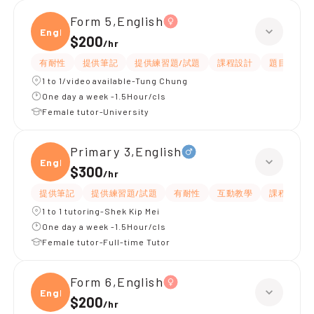
Form 5,English
Engli
$200
/
hr
有耐性
提供筆記
提供練習題/試題
課程設計
題目講解
1 to 1/video available-Tung Chung
One day a week -1.5Hour/cls
Female tutor-University
Primary 3,English
Engli
$300
/
hr
提供筆記
提供練習題/試題
有耐性
互動教學
課程設計
1 to 1 tutoring-Shek Kip Mei
One day a week -1.5Hour/cls
Female tutor-Full-time Tutor
Form 6,English
Engli
$200
/
hr