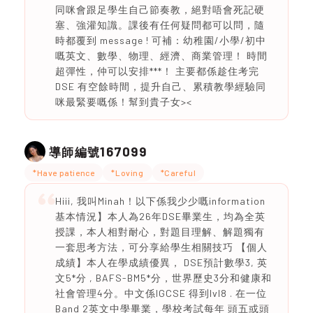
同咪會跟足學生自己節奏教，絕對唔會死記硬
塞、強灌知識。課後有任何疑問都可以問，隨
時都覆到 message ! 可補：幼稚園/小學/初中
嘅英文、數學、物理、經濟、商業管理！ 時間
超彈性，仲可以安排***！ 主要都係趁住考完
DSE 有空餘時間，提升自己、累積教學經驗同
咪最緊要嘅係！幫到貴子女><
167099
導師編號
*Have patience
*Loving
*Careful
Hiii, 我叫Minah！以下係我少少嘅information
基本情況】本人為26年DSE畢業生，均為全英
授課，本人相對耐心，對題目理解、解題獨有
一套思考方法，可分享給學生相關技巧 【個人
成績】本人在學成績優異， DSE預計數學3, 英
文5*分 , BAFS-BM5*分，世界歷史3分和健康和
社會管理4分。中文係IGCSE 得到lvl8 . 在一位
Band 2英文中學畢業，學校考試每年 頭五或頭