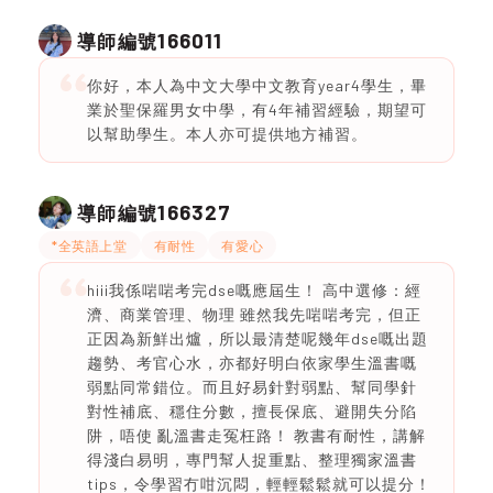
166011
導師編號
你好，本人為中文大學中文教育year4學生，畢
業於聖保羅男女中學，有4年補習經驗，期望可
以幫助學生。本人亦可提供地方補習。
166327
導師編號
*全英語上堂
有耐性
有愛心
hiii我係啱啱考完dse嘅應屆生！ 高中選修：經
濟、商業管理、物理 雖然我先啱啱考完，但正
正因為新鮮出爐，所以最清楚呢幾年dse嘅出題
趨勢、考官心水，亦都好明白依家學生溫書嘅
弱點同常錯位。而且好易針對弱點、幫同學針
對性補底、穩住分數，擅長保底、避開失分陷
阱，唔使 亂溫書走冤枉路！ 教書有耐性，講解
得淺白易明，專門幫人捉重點、整理獨家溫書
tips，令學習冇咁沉悶，輕輕鬆鬆就可以提分！