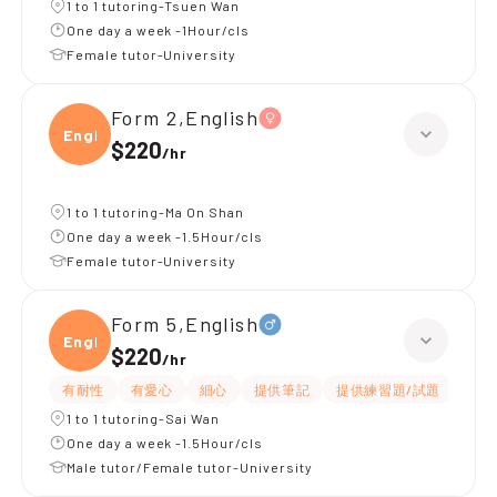
1 to 1 tutoring-Tsuen Wan
One day a week -1Hour/cls
Female tutor-University
Form 2,English
Engli
$220
/
hr
1 to 1 tutoring-Ma On Shan
One day a week -1.5Hour/cls
Female tutor-University
Form 5,English
Engli
$220
/
hr
有耐性
有愛心
細心
提供筆記
提供練習題/試題
指導
1 to 1 tutoring-Sai Wan
One day a week -1.5Hour/cls
Male tutor/Female tutor-University