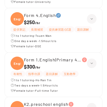
Female tutor-University
Form 4,English
Engli
$250
/
hr
提供筆記
長期補習
提供練習題/試題
題目講解
1 to 1 tutoring-Tsuen Wan
One day a week -1.5Hour/cls
Female tutor-DSE
Form 1,English|Primary 4,All Subjects
Engli
$300
/
hr
有耐性
指導功課
題目講解
互動教學
1 to 1 tutoring-Ho Man Tin
Two days a week-1.5Hour/cls
Female tutor-Full-time Tutor
K2,preschool english