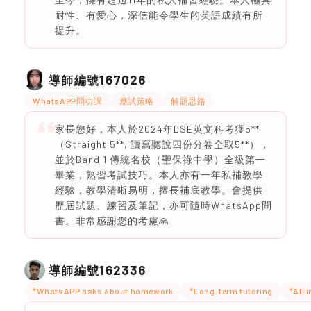
耐性、有愛心，深信能令學生的英語成績有所
提升。
167026
導師編號
WhatsAPP問功課
應試策略
解題思路
家長您好，本人於2024年DSE英文科考獲5**
（Straight 5**, 讀寫聽說四份分卷全取5**），
並於Band 1 傳統名校（聖保祿中學）全級第一
畢業，熟習考試技巧。本人亦有一年私補教學
經驗，教學清晰易明，擅長補底教學。會提供
歷屆試題、練習及筆記，亦可隨時WhatsApp問
書。非常感謝您的考慮🙏
162336
導師編號
*WhatsAPP asks about homework
*Long-term tutoring
*All 