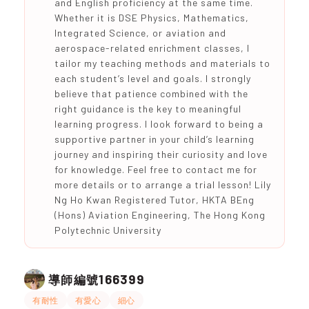
and English proficiency at the same time.
Whether it is DSE Physics, Mathematics,
Integrated Science, or aviation and
aerospace-related enrichment classes, I
tailor my teaching methods and materials to
each student’s level and goals. I strongly
believe that patience combined with the
right guidance is the key to meaningful
learning progress. I look forward to being a
supportive partner in your child’s learning
journey and inspiring their curiosity and love
for knowledge. Feel free to contact me for
more details or to arrange a trial lesson! Lily
Ng Ho Kwan Registered Tutor, HKTA BEng
(Hons) Aviation Engineering, The Hong Kong
Polytechnic University
166399
導師編號
有耐性
有愛心
細心