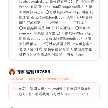
topic vocabulary, 高分範文等 ⭕️可以同你一齊
練oral 有唔同transition同response嘅方法 幫
你練到熟為止～ ⭕️可以無限WhatsApp問書 無
限改文 會比詳細嘅feedback! 地理⭐️ ⭕️有唔同
DBQ FBQ框架 essay例子 samples可以參考～
⭕️教你點樣攞足DBQ分 唔洗死背～ ⭕️幫你清
concept 有系統地背書 ⭕️ 可以無限WhatsApp
問書 改essay dbq 會比詳細嘅feedback! 📌黃
大仙區優先！ 📌可以全英語授課 📌大考急救/
暑假預習/補底/拔尖衝星都可以 可以因應學生
嘅程度比適合嘅練習同筆記！ 有意可pm!
167689
導師編號
應試策略
解題思路
提供教琴（音樂）
你好，請問大概aim level幾？有無話邊份卷比
較好/差？看看我可不可以幫你aim higher:)