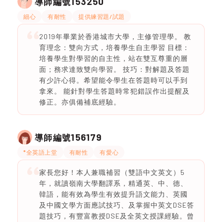
153250
導師編號
細心
有耐性
提供練習題/試題
2019年畢業於香港城市大學，主修管理學。 教
育理念：雙向方式，培養學生自主學習 目標：
培養學生對學習的自主性，站在雙互尊重的層
面；務求達致雙向學習。 技巧：對解題及答題
有少許心得。希望能令學生在答題時可以手到
拿來。 能針對學生答題時常犯錯誤作出提醒及
修正。亦俱備補底經驗。
156179
導師編號
*全英語上堂
有耐性
有愛心
家長您好！本人兼職補習（雙語中文英文）5
年，就讀嶺南大學翻譯系，精通英、中、德、
韓語，能有效為學生有效提升語文能力、英國
及中國文學方面應試技巧、及掌握中英文DSE答
題技巧，有豐富教授DSE及全英文授課經驗。曾