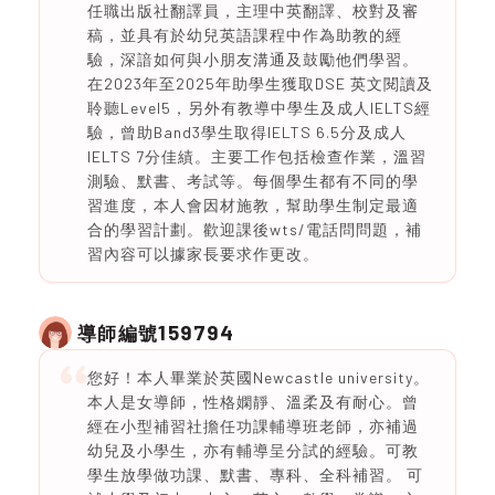
任職出版社翻譯員，主理中英翻譯、校對及審
稿，並具有於幼兒英語課程中作為助教的經
驗，深諳如何與小朋友溝通及鼓勵他們學習。
在2023年至2025年助學生獲取DSE 英文閱讀及
聆聽Level5，另外有教導中學生及成人IELTS經
驗，曾助Band3學生取得IELTS 6.5分及成人
IELTS 7分佳績。主要工作包括檢查作業，溫習
測驗、默書、考試等。每個學生都有不同的學
習進度，本人會因材施教，幫助學生制定最適
合的學習計劃。歡迎課後wts/電話問問題，補
習內容可以據家長要求作更改。
159794
導師編號
您好！本人畢業於英國Newcastle university。
本人是女導師，性格嫻靜、溫柔及有耐心。曾
經在小型補習社擔任功課輔導班老師，亦補過
幼兒及小學生，亦有輔導呈分試的經驗。可教
學生放學做功課、默書、專科、全科補習。 可