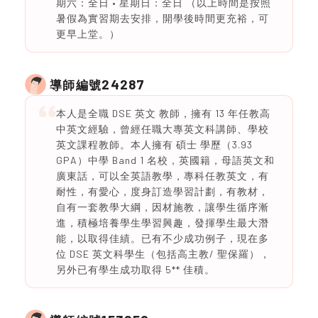
期六：全日 • 星期日：全日 （以上時間是按照
暑假為實習期去安排，開學後時間更充裕，可
更早上堂。）
24287
導師編號
本人是全職 DSE 英文 教師，擁有 13 年任教高
中英文經驗，曾經任職大專英文科講師、學校
英文課程教師。本人擁有 碩士 學歷（3.93
GPA）中學 Band 1 名校，英國籍，母語英文和
廣東話，可以全英語教學，專科任教英文，有
耐性，有愛心，度身訂造學習計劃，有教材，
自有一套教學大綱，因材施教，讓學生循序漸
進，積極培養學生學習興趣，發揮學生最大潛
能，以取得佳績。已有不少成功例子，現在多
位 DSE 英文科學生（包括高主教/ 聖保羅），
另外已有學生成功取得 5** 佳積。