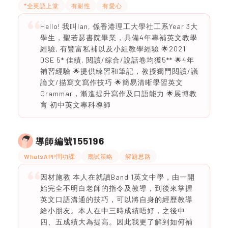
*全英語上堂
有耐性
有愛心
Hello! 我叫Ian, 係香港理工大學社工系Year 3大
學生，聖若瑟書院畢業，具備4年專補英文教學
經驗, 有豐富私補以及小組教學經驗 🌟2021
DSE 5* 佳績, 閱讀/綜合/說話卷均獲5** 🌟4年
補習經驗 🌟提供練習和筆記，教授獨門閱讀/議
論文/描寫文寫作技巧 🌟簡易清晰學習英文
Grammar，漸進提升寫作及口語能力 🌟展博教
育 初中英文專科導師
155196
導師編號
WhatsAPP問功課
應試策略
解題思路
因材施教 本人在就讀Band 1英文中學，由一開
始完全不明白老師的指令及教導，到後來掌握
英文口語溝通的技巧，可以將自身的經歷教導
給小朋友。本人在中三時成績唔好，之後中
四、五成績大為提高。因此我更了解到如何補