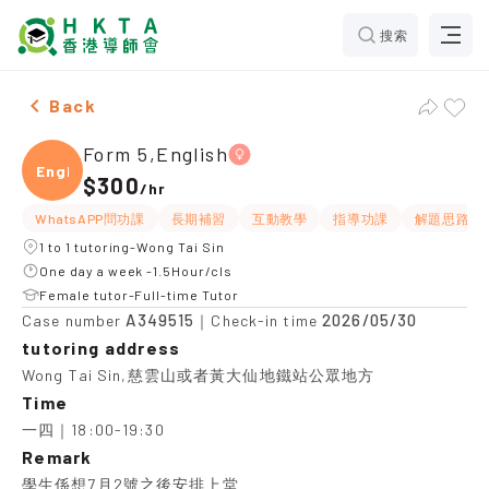
搜索
Female Form 5,English，Wong Tai Sin Tuition recomme
Back
Form 5,English
Engli
$300
/
hr
WhatsAPP問功課
長期補習
互動教學
指導功課
解題思路
1 to 1 tutoring-Wong Tai Sin
One day a week -1.5Hour/cls
Female tutor-Full-time Tutor
A349515
2026/05/30
Case number
｜Check-in time
tutoring address
Wong Tai Sin,慈雲山或者黃大仙地鐵站公眾地方
Time
一四｜18:00-19:30
Remark
學生係想7月2號之後安排上堂