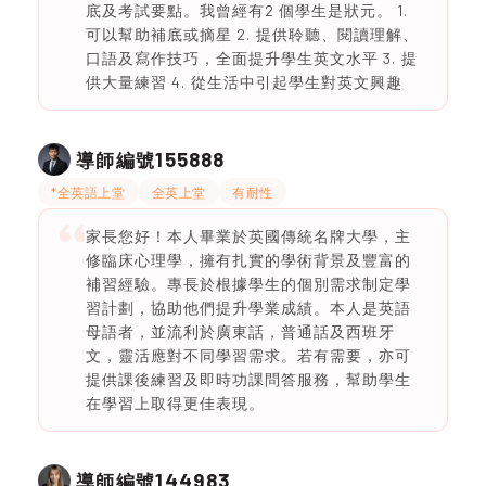
底及考試要點。我曾經有2 個學生是狀元。 1.
可以幫助補底或摘星 2. ⁠提供聆聽、閱讀理解、
口語及寫作技巧，全面提升學生英文水平 3. ⁠提
供大量練習 4. ⁠從生活中引起學生對英文興趣
155888
導師編號
*全英語上堂
全英上堂
有耐性
家長您好！本人畢業於英國傳統名牌大學，主
修臨床心理學，擁有扎實的學術背景及豐富的
補習經驗。專長於根據學生的個別需求制定學
習計劃，協助他們提升學業成績。本人是英語
母語者，並流利於廣東話，普通話及西班牙
文，靈活應對不同學習需求。若有需要，亦可
提供課後練習及即時功課問答服務，幫助學生
在學習上取得更佳表現。
144983
導師編號