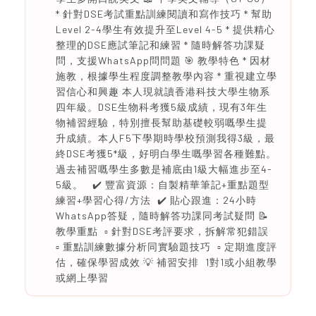
* 針對DSE考試重點訓練閱讀和寫作技巧 * 幫助
Level 2-4學生有效提升至Level 4-5 * 提供精心
整理的DSE應試筆記和練習 * 隨時解答功課疑
問，支援WhatsApp問問題 🎯 教學特色 * 因材
施教，根據學生程度調整教學內容 * 重視建立學
習信心和興趣 本人現就讀香港科技大學生物系
四年級。DSE生物科考獲5級成績，現有3年生
物補習經驗，特別擅長幫助基礎較弱嘅學生提
升成績。本人F5下學期時學校預測我得3級，最
終DSE考獲5*級，好明白學生嘅學習各種難點。
過去補習嘅學生多數是補底由1級大幅進步至4-
5級。 ✔️ 豐富資源：自製精華筆記+重點題型
練習+學習心得/方法 ✔️ 貼心跟進：24小時
WhatsApp答疑，隨時解答功課同考試疑問 📝
教學重點 ▫️ 針對DSE考評要求，拆解常犯錯誤
▫️ 重點訓練數據分析同實驗題技巧 ▫️ 定期進度評
估，確保學習成效 💡 補習安排 1對1或小組教學
或網上學習