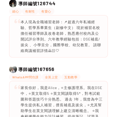
126744
導師編號
細心
有耐性
有愛心
本人現為全職補習老師：📌超過六年私補經
驗、哲學系畢業生（副修中文） 現於補習名校
擔任補習導師及改卷老師，熟悉應付校內及公
開試評分準則。六年教學經驗包括：DSE補底/
拔尖 、小學呈分，國際學校、幼兒教育。 請聯
絡商議補習詳情🙇🏻🤍
167656
導師編號
WhatsAPP問功課
全英上堂
互動教學
家長你好，我是Alice，⭐️主修護理系。我在DSE
中，⭐️英文取得5 ⭐️英文閱讀取得5*，對考試範
圍和答題技巧十分熟悉。 過去 1年，我曾為中三
學生提供私人補習，擅長補底及拔尖，⭐️尤其幫
助學生在英文閱讀理解上建立清晰概念。 ⭐️我
會根據學生能力設計練習，提供筆記、試題及