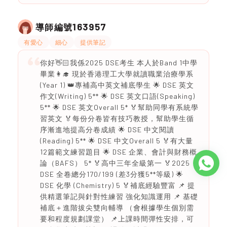
163957
導師編號
有愛心
細心
提供筆記
你好👋🏻我係2025 DSE考生 本人於Band 1中學
畢業👩‍🎓 現於香港理工大學就讀職業治療學系
(Year 1) 👑專補高中英文補底學生 🌟 DSE 英文
作文(Writing) 5** 🌟 DSE 英文口語(Speaking)
5** 🌟 DSE 英文Overall 5* 🏅幫助同學有系統學
習英文 🏅每份分卷皆有技巧教授，幫助學生循
序漸進地提高分卷成績 🌟 DSE 中文閱讀
(Reading) 5** 🌟 DSE 中文Overall 5 🏅有大量
12篇範文練習題目 🌟 DSE 企業、會計與財務概
論（BAFS） 5* 🏅高中三年全級第一 🏅2025
DSE 全卷總分170/199 (差3分獲5**等級) 🌟
DSE 化學 (Chemistry) 5 🏅補底經驗豐富 📌 提
供精選筆記與針對性練習 強化知識運用 📌 基礎
補底＋進階拔尖雙向輔導 （會根據學生個別需
要和程度規劃課堂） 📌上課時間彈性安排，可