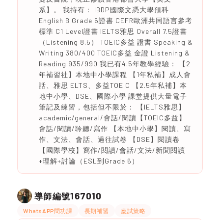
系】。 我持有： IBDP國際文憑大學預科
English B Grade 6證書 CEFR歐洲共同語言參考
標準 C1 Level證書 IELTS雅思 Overall 7.5證書
（Listening 8.5） TOEIC多益 證書 Speaking &
Writing 380/400 TOEIC多益 金證 Listening &
Reading 935/990 我已有4.5年教學經驗： 【2
年補習社】本地中小學課程 【1年私補】成人會
話、雅思IELTS、多益TOEIC 【2.5年私補】本
地中小學、DSE、國際小學 課堂提供大量電子
筆記及練習，包括但不限於： 【IELTS雅思】
academic/general/會話/閱讀【TOEIC多益】
會話/閱讀/聆聽/寫作 【本地中小學】閱讀、寫
作、文法、會話、過往試卷 【DSE】閱讀卷
【國際學校】寫作/閱讀/會話/文法/新聞閱讀
+理解+討論（ESL到Grade 6）
167010
導師編號
WhatsAPP問功課
長期補習
應試策略