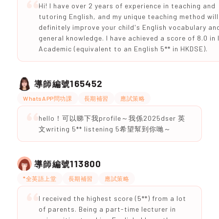
Hi! I have over 2 years of experience in teaching and
tutoring English, and my unique teaching method will
definitely improve your child's English vocabulary an
general knowledge. I have achieved a score of 8.0 in
Academic (equivalent to an English 5** in HKDSE).
165452
導師編號
WhatsAPP問功課
長期補習
應試策略
hello！可以睇下我profile～我係2025dser 英
文writing 5** listening 5希望幫到你哋～
113800
導師編號
*全英語上堂
長期補習
應試策略
I received the highest score (5**) from a lot
of parents. Being a part-time lecturer in