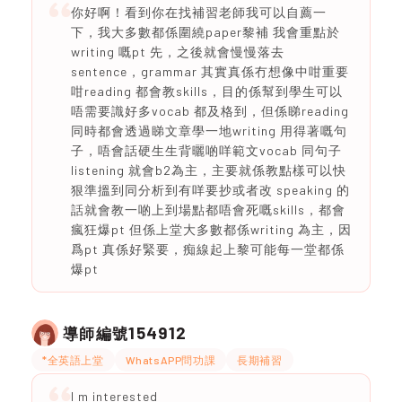
你好啊！看到你在找補習老師我可以自薦一
下，我大多數都係圍繞paper黎補 我會重點於
writing 嘅pt 先，之後就會慢慢落去
sentence，grammar 其實真係冇想像中咁重要
咁reading 都會教skills，目的係幫到學生可以
唔需要識好多vocab 都及格到，但係睇reading
同時都會透過睇文章學一地writing 用得著嘅句
子，唔會話硬生生背曬啲咩範文vocab 同句子
listening 就會b2為主，主要就係教點樣可以快
狠準搵到同分析到有咩要抄或者改 speaking 的
話就會教一啲上到場點都唔會死嘅skills，都會
瘋狂爆pt 但係上堂大多數都係writing 為主，因
爲pt 真係好緊要，痴線起上黎可能每一堂都係
爆pt
154912
導師編號
*全英語上堂
WhatsAPP問功課
長期補習
I m interested