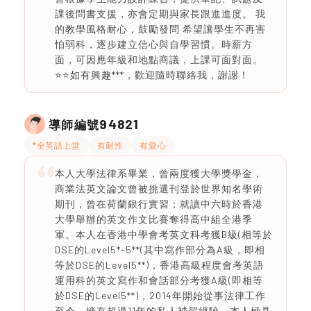
課後問書支援，亦會定期與家長跟進進度。 我
的教學風格耐心，鼓勵發問 希望讓學生不再害
怕弱科，逐步建立信心與自學習慣。時薪方
面，可因應年級和地點商議，上課可面對面。
⭐️⭐️如有興趣***，歡迎隨時聯絡我，謝謝！
94821
導師編號
*全英語上堂
有耐性
有愛心
本人大學法律系畢業，曾兩度獲大學獎學金，
商業法英文論文曾被挑選刊登於世界知名學術
期刊，曾在荷蘭銀行實習；就讀中六時於香港
大學舉辦的英文作文比賽奪得高中組全港季
軍。本人在香港中學會考英文科考獲B級(相等於
DSE的Level5*-5**(其中寫作部分為A級，即相
等於DSE的Level5**)，香港高級程度會考英語
運用科的英文寫作和會話部分考獲A級(即相等
於DSE的Level5**)，2014年開始從事法律工作
至今，擁有超過11年的私人補習經驗。本人極具