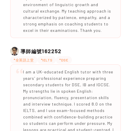
environment of linguistic growth and
cultural exchange. My teaching approach is
characterized by patience, empathy, and a
strong emphasis on coaching students to
excel in their examinations. Thank you.
162252
導師編號
*全英語上堂
*IELTS
*DSE
I am a UK-educated English tutor with three
years' professional experience preparing
secondary students for DSE, IB and IGCSE.
My strengths lie in spoken English:
pronunciation, fluency, presentation skills
and interview technique. I scored 8.0 on the
IELTS, and I use exam-focused methods
combined with confidence-building practice
so students can perform under pressure. My
lessons are practical and student-centred. I