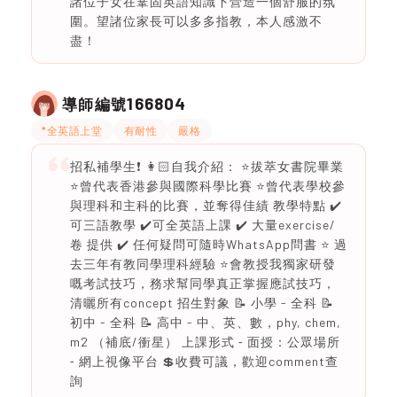
諸位子女在鞏固英語知識下營造一個舒服的氛
圍。望諸位家長可以多多指教，本人感激不
盡！
166804
導師編號
*全英語上堂
有耐性
嚴格
招私補學生❗️ 👩🏻自我介紹： ⭐️拔萃女書院畢業
⭐️曾代表香港參與國際科學比賽 ⭐️曾代表學校參
與理科和主科的比賽，並奪得佳績 教學特點 ✔️
可三語教學 ✔️可全英語上課 ✔️ 大量exercise/
卷 提供 ✔️ 任何疑問可隨時WhatsApp問書 ⭐️ 過
去三年有教同學理科經驗 ⭐️會教授我獨家研發
嘅考試技巧，務求幫同學真正掌握應試技巧，
清曬所有concept 招生對象 📝 小學 - 全科 📝
初中 - 全科 📝 高中 - 中、英、數，phy, chem,
m2 （補底/衝星） 上課形式 ⁃ 面授：公眾場所
⁃ 網上視像平台 💲收費可議，歡迎comment查
詢