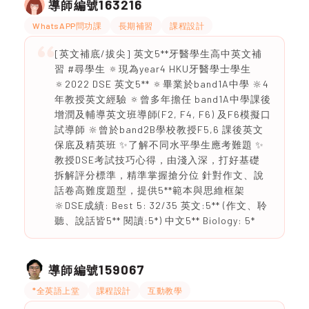
163216
導師編號
WhatsAPP問功課
長期補習
課程設計
[英文補底/拔尖] 英文5**牙醫學生高中英文補
習 #尋學生 🔅現為year4 HKU牙醫學士學生
🔅2022 DSE 英文5** 🔅畢業於band1A中學 🔆4
年教授英文經驗 🔅曾多年擔任 band1A中學課後
增潤及輔導英文班導師(F2, F4, F6) 及F6模擬口
試導師 🔆曾於band2B學校教授F5,6 課後英文
保底及精英班 ✨了解不同水平學生應考難題 ✨
教授DSE考試技巧心得，由淺入深，打好基礎
拆解評分標準，精準掌握搶分位 針對作文、說
話卷高難度題型，提供5**範本與思維框架
🔆DSE成績: Best 5: 32/35 英文:5** (作文、聆
聽、說話皆5** 閱讀:5*) 中文5** Biology: 5*
159067
導師編號
*全英語上堂
課程設計
互動教學