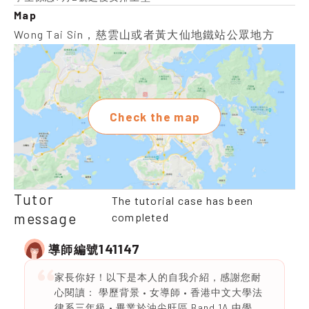
Map
Wong Tai Sin，慈雲山或者黃大仙地鐵站公眾地方
Check the map
Tutor
The tutorial case has been
message
completed
141147
導師編號
家長你好！以下是本人的自我介紹，感謝您耐
心閱讀： 學歷背景 • 女導師 • 香港中文大學法
律系三年級 • 畢業於油尖旺區 Band 1A 中學