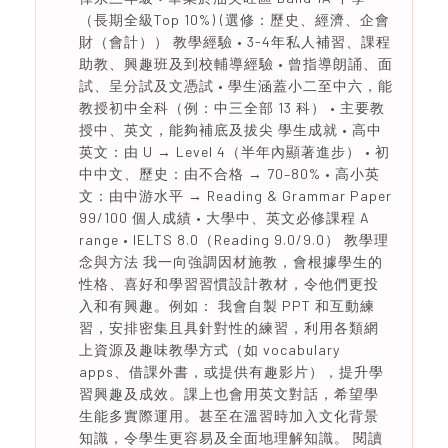
（長期全級Top 10%) (選修：歷史、經濟、企會
財（會計）） 教學經驗 • 3-4年私人補習、課程
助教、興趣班及到校輔導經驗 • 曾指導朗誦、面
試、呈分試及文憑試 • 學生涵蓋小二至中六，能
教授初中全科（例：中三全部 13 科） • 主要教
授中、英文，能夠補底及拔尖 學生成就 • 高中
英文：由 U → Level 4（半年內顯著進步） • 初
中中文、歷史：由不合格 → 70–80% • 高小英
文：由中游水平 → Reading & Grammar Paper
99/100 個人成績 • 大學中、英文必修課程 A
range • IELTS 8.0（Reading 9.0/9.0） 教學理
念與方法 我一向強調因材施教，會根據學生的
性格、喜好和學習習慣設計教材，令他們更投
入和有興趣。例如： 我會自製 PPT 和互動練
習，安排密集且具針對性的練習，利用各類網
上資源及趣味教學方式（如 vocabulary
apps、借課外書，或提供有趣影片），提升學
習興趣及成效。課上也會用英文對話，希望學
生能多實際運用。甚至在溫習時加入文化背景
知識，令學生更容易及全面地理解知識。 閱讀