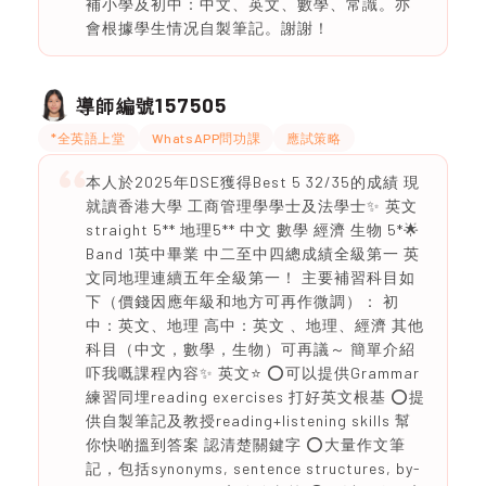
補小學及初中：中文、英文、數學、常識。亦
會根據學生情况自製筆記。謝謝！
157505
導師編號
*全英語上堂
WhatsAPP問功課
應試策略
本人於2025年DSE獲得Best 5 32/35的成績 現
就讀香港大學 工商管理學學士及法學士✨ 英文
straight 5** 地理5** 中文 數學 經濟 生物 5*🌟
Band 1英中畢業 中二至中四總成績全級第一 英
文同地理連續五年全級第一！ 主要補習科目如
下（價錢因應年級和地方可再作微調）： 初
中：英文、地理 高中：英文 、地理、經濟 其他
科目（中文，數學，生物）可再議～ 簡單介紹
吓我嘅課程內容✨ 英文⭐️ ⭕️可以提供Grammar
練習同埋reading exercises 打好英文根基 ⭕️提
供自製筆記及教授reading+listening skills 幫
你快啲搵到答案 認清楚關鍵字 ⭕️大量作文筆
記，包括synonyms, sentence structures, by-