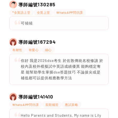
130285
導師編號
*全英語上堂
全英上堂
WhatsAPP問功課
可傾傾
167294
導師編號
有耐性
有愛心
細心
你好 我是2026dse考生 於佐敦傳統名校修讀 於
校內及校外模擬試中英語成績優異 能夠穩定奪
星 能幫助學生掌握dse答題技巧 不論拔尖或是
補低都可以提供相應教學方法
141410
導師編號
WhatsAPP問功課
長期補習
應試策略
Hello Parents and Students, My name is Lily