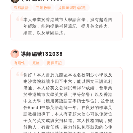
課程設計
互動教學
提供練習題/試題
本人畢業於香港城市大學語言學，擁有超過四
年經驗，能夠提供補習筆記，提升英文能力、
繪畫、以及鞏固語法。
132036
導師編號
有耐性
嚴格
提供筆記
你好！本人曾於九龍區本地名校喇沙小學以及
喇沙書院就讀小四至中六，能以兩文三語流利
溝通。本人於英文公開試奪得5*成績，曾畢業
於香港城市大學英文系（甲等榮譽）以及香港
中文大學（應用英語語言學碩士學位)，並曾就
任Band 1中學英語老師一年。在良好的標準英
語教授指導下，本人有著頗大信心可以使諸位
子女的英文成績突飛猛進。本人性格開朗，樂
於助人，有責任感，致力於以包容鼓勵的心使