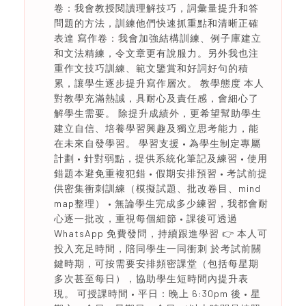
卷：我會教授閱讀理解技巧，詞彙量提升和答
問題的方法，訓練他們快速抓重點和清晰正確
表達 寫作卷：我會加強結構訓練、例子庫建立
和文法精練，令文章更有說服力。另外我也注
重作文技巧訓練、範文鑒賞和好詞好句的積
累，讓學生逐步提升寫作層次。 教學態度 本人
對教學充滿熱誠，具耐心及責任感，會細心了
解學生需要。 除提升成績外，更希望幫助學生
建立自信、培養學習興趣及獨立思考能力，能
在未來自發學習。 學習支援 • 為學生制定專屬
計劃 • 針對弱點，提供系統化筆記及練習 • 使用
錯題本避免重複犯錯 • 假期安排預習 • 考試前提
供密集衝刺訓練（模擬試題、批改卷目、mind
map整理） • 無論學生完成多少練習，我都會耐
心逐一批改，重視每個細節 • 課後可透過
WhatsApp 免費發問，持續跟進學習 👉 本人可
投入充足時間，陪同學生一同衝刺 於考試前關
鍵時期，可按需要安排頻密課堂（包括每星期
多次甚至每日），協助學生短時間內提升表
現。 可授課時間 • 平日：晚上 6:30pm 後 • 星