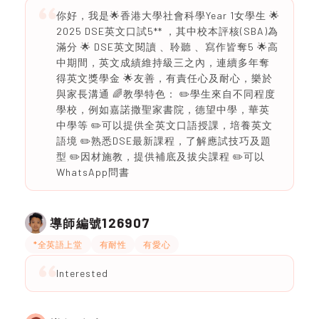
你好，我是🌟香港大學社會科學Year 1女學生 🌟
2025 DSE英文口試5** ，其中校本評核(SBA)為
滿分 🌟 DSE英文閱讀 、聆聽 、寫作皆奪5 🌟高
中期間，英文成績維持級三之內，連續多年奪
得英文獎學金 🌟友善，有責任心及耐心，樂於
與家長溝通 🌈教學特色： ✏️學生來自不同程度
學校，例如嘉諾撒聖家書院，德望中學，華英
中學等 ✏️可以提供全英文口語授課，培養英文
語境 ✏️熟悉DSE最新課程，了解應試技巧及題
型 ✏️因材施教，提供補底及拔尖課程 ✏️可以
WhatsApp問書
126907
導師編號
*全英語上堂
有耐性
有愛心
Interested