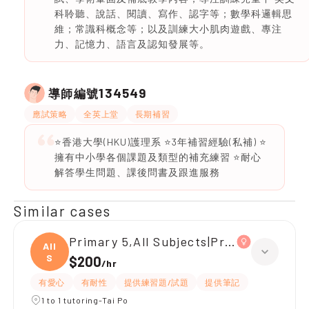
科聆聽、說話、閱讀、寫作、認字等；數學科邏輯思
維；常識科概念等；以及訓練大小肌肉遊戲、專注
力、記憶力、語言及認知發展等。
134549
導師編號
應試策略
全英上堂
長期補習
⭐️香港大學(HKU)護理系 ⭐️3年補習經驗(私補) ⭐️
擁有中小學各個課題及類型的補充練習 ⭐️耐心
解答學生問題、課後問書及跟進服務
Similar cases
Primary 5,All Subjects|Primary 4,All S
All
S
$200
/
hr
有愛心
有耐性
提供練習題/試題
提供筆記
1 to 1 tutoring-Tai Po