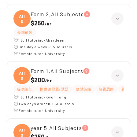
Form 2,All Subjects
All
S
$250
/
hr
長期補習
1 to 1 tutoring-Aberdeen
One day a week -1.5Hour/cls
Female tutor-University
Form 1,All Subjects
All
S
$200
/
hr
提供筆記
提供練習題/試題
應試策略
解題思路
題目講解
1 to 1 tutoring-Kwun Tong
Two days a week-1.5Hour/cls
Female tutor-University
year 5,All Subjects
All
S
$250