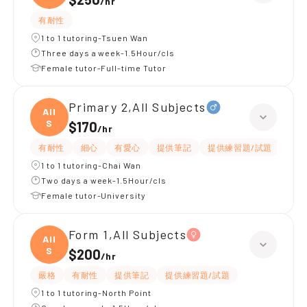
/
hr
有耐性
1 to 1 tutoring-Tsuen Wan
Three days a week-1.5Hour/cls
Female tutor-Full-time Tutor
Primary 2,All Subjects
All
S
$170
/
hr
有耐性
細心
有愛心
提供筆記
提供練習題/試題
指導
1 to 1 tutoring-Chai Wan
Two days a week-1.5Hour/cls
Female tutor-University
Form 1,All Subjects
All
S
$200
/
hr
嚴格
有耐性
提供筆記
提供練習題/試題
1 to 1 tutoring-North Point