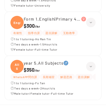
One day a week -1.5Hour/cls
Female tutor-University
Form 1,English|Primary 4,All Subjects
Engli
$300
/
hr
有耐性
指導功課
題目講解
互動教學
1 to 1 tutoring-Ho Man Tin
Two days a week-1.5Hour/cls
Female tutor-Full-time Tutor
year 5,All Subjects
All
S
$350
/
hr
WhatsAPP問功課
長期補習
解題思路
題目講解
課程設
1 to 1 tutoring-Fo Tan
Two days a week-2Hour/cls
Male tutor/Female tutor-Full-time Tutor