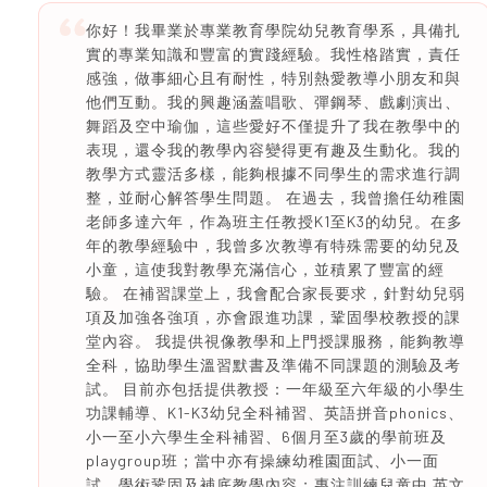
你好！我畢業於專業教育學院幼兒教育學系，具備扎
實的專業知識和豐富的實踐經驗。我性格踏實，責任
感強，做事細心且有耐性，特別熱愛教導小朋友和與
他們互動。我的興趣涵蓋唱歌、彈鋼琴、戲劇演出、
舞蹈及空中瑜伽，這些愛好不僅提升了我在教學中的
表現，還令我的教學內容變得更有趣及生動化。我的
教學方式靈活多樣，能夠根據不同學生的需求進行調
整，並耐心解答學生問題。 在過去，我曾擔任幼稚園
老師多達六年，作為班主任教授K1至K3的幼兒。在多
年的教學經驗中，我曾多次教導有特殊需要的幼兒及
小童，這使我對教學充滿信心，並積累了豐富的經
驗。 在補習課堂上，我會配合家長要求，針對幼兒弱
項及加強各強項，亦會跟進功課，鞏固學校教授的課
堂內容。 我提供視像教學和上門授課服務，能夠教導
全科，協助學生溫習默書及準備不同課題的測驗及考
試。 目前亦包括提供教授：一年級至六年級的小學生
功課輔導、K1-K3幼兒全科補習、英語拼音phonics、
小一至小六學生全科補習、6個月至3歲的學前班及
playgroup班；當中亦有操練幼稚園面試、小一面
試、學術鞏固及補底教學內容；專注訓練兒童中 英文