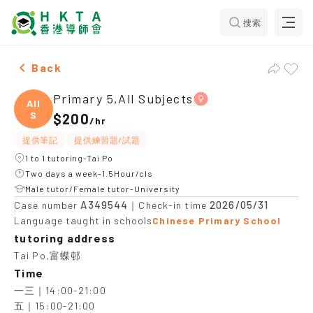
搜索
Female Primary 5,All Subjects，Tai Po Tuition recomm
Back
Primary 5,All Subjects
All
S
$200
/
hr
提供筆記
提供練習題/試題
1 to 1 tutoring-Tai Po
Two days a week-1.5Hour/cls
Male tutor/Female tutor-University
A349544
2026/05/31
Case number
｜Check-in time
Language taught in schools
Chinese Primary School
tutoring address
Tai Po,富蝶邨
Time
一三｜14:00-21:00

五｜15:00-21:00