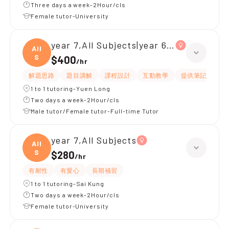
Three days a week-2Hour/cls
Female tutor-University
year 7,All Subjects|year 6,All Subjects
All
S
$400
/
hr
解題思路
題目講解
課程設計
互動教學
提供筆記
嚴
1 to 1 tutoring-Yuen Long
Two days a week-2Hour/cls
Male tutor/Female tutor-Full-time Tutor
year 7,All Subjects
All
S
$280
/
hr
有耐性
有愛心
長期補習
1 to 1 tutoring-Sai Kung
Two days a week-2Hour/cls
Female tutor-University