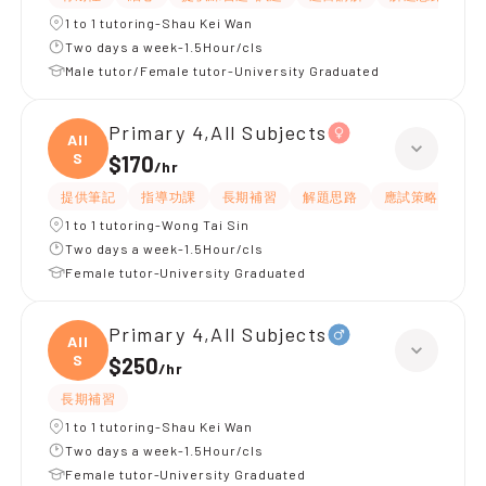
1 to 1 tutoring-Shau Kei Wan
Two days a week-1.5Hour/cls
Male tutor/Female tutor-University Graduated
Primary 4,All Subjects
All
S
$170
/
hr
提供筆記
指導功課
長期補習
解題思路
應試策略
提
1 to 1 tutoring-Wong Tai Sin
Two days a week-1.5Hour/cls
Female tutor-University Graduated
Primary 4,All Subjects
All
S
$250
/
hr
長期補習
1 to 1 tutoring-Shau Kei Wan
Two days a week-1.5Hour/cls
Female tutor-University Graduated