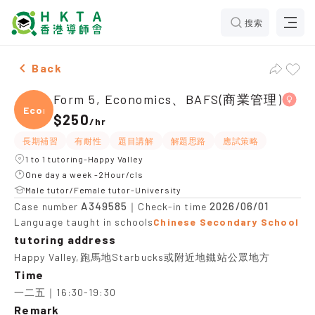
搜索
Female Form 5, Economics、BAFS(商業管理)，Happy Vall
Back
Form 5, Economics、BAFS(商業管理)
Econ
$250
/
hr
長期補習
有耐性
題目講解
解題思路
應試策略
1 to 1 tutoring-Happy Valley
One day a week -2Hour/cls
Male tutor/Female tutor-University
A349585
2026/06/01
Case number
｜Check-in time
Language taught in schools
Chinese Secondary School
tutoring address
Happy Valley,跑馬地Starbucks或附近地鐵站公眾地方
Time
一二五｜16:30-19:30
Remark