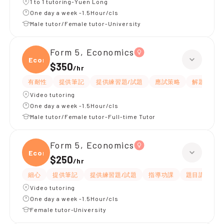
1 to 1 tutoring-Yuen Long
One day a week -1.5Hour/cls
Male tutor/Female tutor-University
Form 5, Economics
Econ
$350
/
hr
有耐性
提供筆記
提供練習題/試題
應試策略
解題思路
Video tutoring
One day a week -1.5Hour/cls
Male tutor/Female tutor-Full-time Tutor
Form 5, Economics
Econ
$250
/
hr
細心
提供筆記
提供練習題/試題
指導功課
題目講解
Video tutoring
One day a week -1.5Hour/cls
Female tutor-University