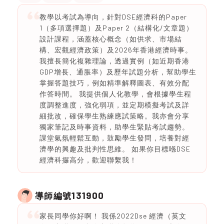
教學以考試為導向，針對DSE經濟科的Paper
1（多項選擇題）及Paper 2（結構化/文章題）
設計課程，涵蓋核心概念（如供求、市場結
構、宏觀經濟政策）及2026年香港經濟時事。
我擅長簡化複雜理論，透過實例（如近期香港
GDP增長、通脹率）及歷年試題分析，幫助學生
掌握答題技巧，例如精準解釋圖表、有效分配
作答時間。 我提供個人化教學，會根據學生程
度調整進度，強化弱項，並定期模擬考試及詳
細批改，確保學生熟練應試策略。我亦會分享
獨家筆記及時事資料，助學生緊貼考試趨勢。
課堂氣氛輕鬆互動，鼓勵學生發問，培養對經
濟學的興趣及批判性思維。 如果你目標喺DSE
經濟科攞高分，歡迎聯繫我！
131900
導師編號
家長同學你好啊！ 我係2022Dse 經濟（英文