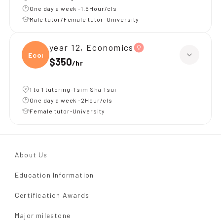
One day a week -1.5Hour/cls
Male tutor/Female tutor-University
year 12, Economics
Econ
$350
/
hr
1 to 1 tutoring-Tsim Sha Tsui
One day a week -2Hour/cls
Female tutor-University
About Us
Education Information
Certification Awards
Major milestone