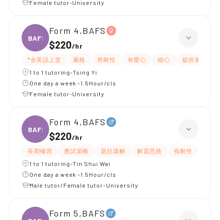
Female tutor-University
Form 4,BAFS
BAFS
$220
/
hr
*全英語上堂
嚴格
有耐性
有愛心
細心
提供筆記
1 to 1 tutoring-Tsing Yi
One day a week -1.5Hour/cls
Female tutor-University
Form 4,BAFS
BAFS
$220
/
hr
長期補習
應試策略
題目講解
解題思路
有耐性
有愛
1 to 1 tutoring-Tin Shui Wai
One day a week -1.5Hour/cls
Male tutor/Female tutor-University
Form 5,BAFS