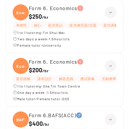
Form 6, Economics
Econ
$250
/
hr
有耐性
細心
提供筆記
提供練習題/試題
題目講解
解
1 to 1 tutoring-Tin Shui Wai
Two days a week-1.5Hour/cls
Female tutor-University
Form 6, Economics
Econ
$200
/
hr
題目講解
課程設計
解題思路
應試策略
互動教學
指
1 to 1 tutoring-Sha Tin Town Centre
One day a week -1.5Hour/cls
Male tutor/Female tutor-DSE
Form 6,BAFS(ACC)
BAFS(
$400
/
hr