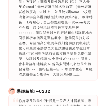
卷）考獲5*（實際考獲分數為93.9%） 本人長
年於band 1 學校經濟考試名列前茅 （學校經濟
試卷難度為DSE以上） 並且於4間band1中校經
濟老師聯合舉辦的模擬試中獲得第2名。 教學特
色： 1.有耐心，自己都曾經在第一次econ考試
不合格，然後發現經濟科最重要為理解
concept，所以我會以自己經驗耐心和詳細地向
同學解析每個課題重點概念，協助同學打好根
基😎。希望攞高分嘅同學我則會傳授我嘅考試
技巧和應試秘訣🫣 2.大量試題提供給學生日常
操練-可於同學考試前提供模擬考試卷 3.提供筆
記，功課以及精讀 4. 全天候Whatsapp 問書，
會非常詳細地解說 5. 曾為多間港九名校學生補
習備戰dse，值得信賴🤜🏻 6. 每個學生在DSE經
濟成績都至少獲得4，大部分為5或以上
140232
導師編號
你好家長和學生們ｰ我是一位私人補習教師。專
補BAFS, Accounting，本人細心有耐性，能處