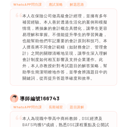
WhatsAPP問功課
應試策略
解題思路
本人在保險公司做高級會計經理，並擁有多年
補習經驗。本人善於透過生活化的案例和模擬
情境，將抽象的會計概念具體化，讓學生更容
易理解和掌握。不僅能提升學生的學習興趣，
也能幫助他們牢記重要的會計原則和技巧。本
人擅長將不同會計範疇（如財務會計、管理會
計）之間的關聯清晰地呈現，讓學生深入理解
會計制度如何相互影響及支持企業運作。此
外，本人亦教授針對考試題目的解答策略，幫
助學生簡潔明瞭地作答，並學會辨識題目中的
關鍵詞，從而提升答題準確度和效率。
166743
導師編號
WhatsAPP問功課
長期補習
題目講解
本人為現職中學高中商科教師，DSE經濟及
BAFS均獲5*成績，熟悉DSE課程重點及公開試