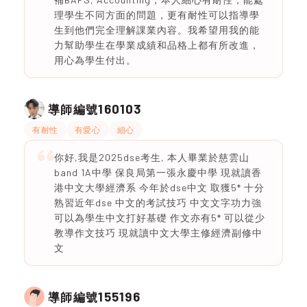
理學生不同方面的問題，更有耐性可以指導學
生到他們完全理解課業內容。我希望用我的能
力幫助學生在學業成績和品格上都有所改進，
用心為學生付出。
160103
導師編號
有耐性
有愛心
細心
你好,我是2025dse考生, 本人畢業於慈雲山
band 1A中學 保良局第一張永慶中學 現就讀香
港中文大學經濟系 今年於dse中文 取獲5* 十分
熟習近年dse 中文的考試技巧 中文文字功力強
可以為學生中文打好基礎 作文亦有5* 可以從少
教導作文技巧 現就讀中文大學主修經濟副修中
文
155196
導師編號