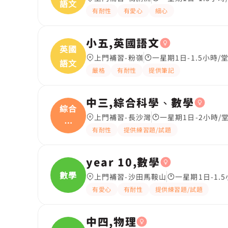
語文
有耐性
有愛心
細心
小五,英國語文
英國
上門補習-粉嶺
一星期1日-1.5小時/
語文
嚴格
有耐性
提供筆記
中三,綜合科學、數學
綜合
上門補習-長沙灣
一星期1日-2小時/
科
有耐性
提供練習題/試題
學、
year 10,數學
數學
上門補習-沙田馬鞍山
一星期1日-1.
有愛心
有耐性
提供練習題/試題
中四,物理