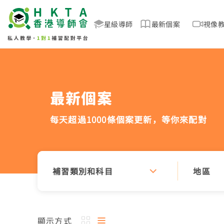
星級導師
最新個案
視像
最新個案
每天超過1000條個案更新，
等你來配對
補習類別和科目
地區
顯示方式