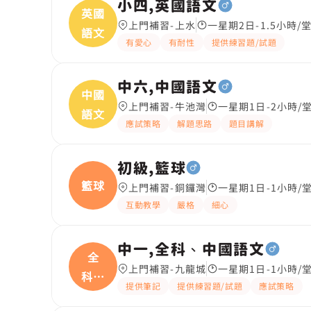
小四,英國語文
英國
上門補習-上水
一星期2日-1.5小時/
語文
有愛心
有耐性
提供練習題/試題
中六,中國語文
中國
上門補習-牛池灣
一星期1日-2小時/
語文
應試策略
解題思路
題目講解
初級,籃球
籃球
上門補習-銅鑼灣
一星期1日-1小時/
互動教學
嚴格
細心
中一,全科、中國語文
全
上門補習-九龍城
一星期1日-1小時/
科、
提供筆記
提供練習題/試題
應試策略
中國