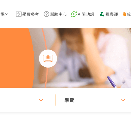
教學
學費參考
幫助中心
AI問功課
搵導師
成
學費