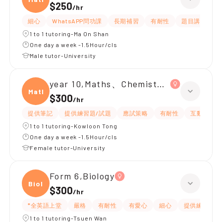
$250
/
hr
細心
WhatsAPP問功課
長期補習
有耐性
題目講解
1 to 1 tutoring-Ma On Shan
One day a week -1.5Hour/cls
Male tutor-University
year 10,Maths、Chemistry、Biology
Maths
$300
/
hr
提供筆記
提供練習題/試題
應試策略
有耐性
互動教學
1 to 1 tutoring-Kowloon Tong
One day a week -1.5Hour/cls
Female tutor-University
Form 6,Biology
Biolo
$300
/
hr
*全英語上堂
嚴格
有耐性
有愛心
細心
提供練習題/
1 to 1 tutoring-Tsuen Wan