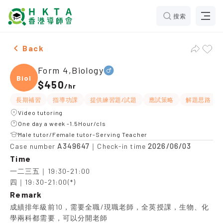
搜索
Male Form 4,Biology，Siu Lik Yuen Tuition recommend
Back
Form 4,Biology
Biolo
$450
/
hr
長期補習
指導功課
提供練習題/試題
應試策略
解題思路
Video tutoring
One day a week -1.5Hour/cls
Male tutor/Female tutor-Serving Teacher
A349647
2026/06/03
Case number
｜Check-in time
Time
一二三五｜19:30-21:00

四｜19:30-21:00(*)
Remark
成績排年級前10，需要全職/現職老師，全英授課，生物、化
學兩科都需要，可以分開老師