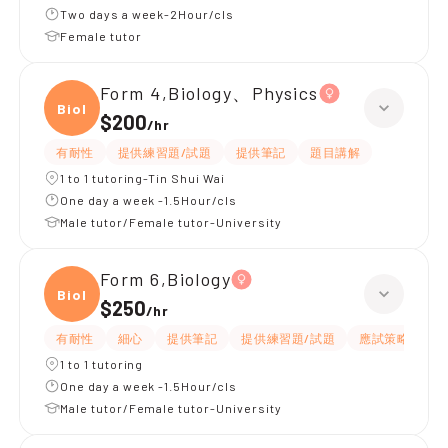
Two days a week-2Hour/cls
Female tutor
Form 4,Biology、Physics
Biolo
$200
/
hr
有耐性
提供練習題/試題
提供筆記
題目講解
1 to 1 tutoring-Tin Shui Wai
One day a week -1.5Hour/cls
Male tutor/Female tutor-University
Form 6,Biology
Biolo
$250
/
hr
有耐性
細心
提供筆記
提供練習題/試題
應試策略
1 to 1 tutoring
One day a week -1.5Hour/cls
Male tutor/Female tutor-University