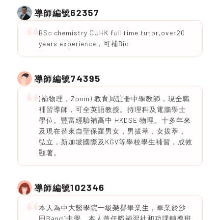
62357
導師編號
BSc chemistry CUHK full time tutor,over20
years experience，可補Bio
74395
導師編號
(補物理，Zoom) 教育局註冊中學教師，現全職
補習導師，可全英語教授。持理科及電腦學士
學位。豐富經驗補高中 HKDSE 物理。十多年來
及現在替來自聖保羅男女，男拔萃，女拔萃，
弘立，新加坡國際及KGV等學校學生補習，成效
顯著。
102346
導師編號
本人為中大醫學院一級榮譽畢業生，畢業於沙
田Band1中學。本人曾任職補習社和功課輔導班