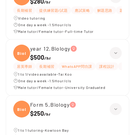
$280
/
hr
長期補習
提供練習題/試題
應試策略
解題思路
題目講解
Video tutoring
One day a week -1.5Hour/cls
Male tutor/Female tutor-Full-time Tutor
year 12,Biology
Biolo
$500
/
hr
居英導師
長期補習
WhatsAPP問功課
課程設計
指導功
1 to 1/video available-Tai Koo
One day a week -1.5Hour/cls
Male tutor/Female tutor-University Graduated
Form 5,Biology
Biolo
$250
/
hr
1 to 1 tutoring-Kowloon Bay