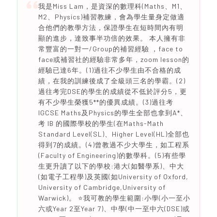
我是Miss Lam，是資深的數理科(Maths、M1、
M2、Physics)補習教練，會為學生量身定做適
合他們的教學方法，保證學生在短時間內有明
顯的進步，達致事半功倍的效果。 本人擁有非
常豐富的一對一/Group的補習經驗 ，face to
face或補習社的經驗非常多年，zoom lesson的
經驗已達6年。(1)過往不少學生由不合格的成
績，在我的訓練後成了全級頭三名的學霸。(2)
過往考完DSE的學生的成績從不低於評分5，更
有不少學生榮獲5**的優異成績。(3)過往考
IGCSE Maths及Physics的學生全部也拿到A*、
考 IB 的國際學校的學生(在Maths-Math
Standard Level(SL)、Higher Level(HL)全部也
得到7的成績。(4)曾教過不少大學生，如工程系
(Faculty of Engineering)的數學科。(5)有些學
生更升讀了以下的學校:港大(如醫學系)、中大
(如電子工程學)及英國(如University of Oxford,
University of Cambridge,University of
Warwick)。 ⭐️我可教的學生範圍:小學(小一至小
六或Year 2至Year 7)、中學(中一至中六(DSE)或