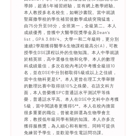
導師，超過5年補習經驗，並有網上教學經驗。
本人教授多名名校生，如喇沙書院。當中就讀
聖羅撒學校的學生補習後數學成績突飛猛進，
由75分升至98分，全班第一，全級第二。本人
成績優秀，曾獲中大醫學院獎學金及Dean‘s
list，GPA 3.88/4。大學一和二年級時，更分別
連續2學期獲得醫學&生物課程最高分(A)，可教
授學生DSE課程以外的生物知識。本人中學就讀
於精英班，高中選修生物和化學。本人的數理
科成績最佳，多次在校內考試中考獲全級頭10
名，並在DSE中分別都取得5級或以上之佳績，
當中生物科更是5*。本人更曾在理工大學舉辦
的數理比賽中取得頭10%之殊榮。在語文科方
面，本人曾榮獲SPC普通話水平測試甲等殊
榮，普通話水平高。本人在DSE中文科中亦考獲
5級，當中閱讀卷更獲得5**。本人在校內擔當
很多重要的職位，曾被老師選為生物學會主
席，教授低年級同學有關的知識。本人亦多次
獲得服務獎，為人細心和有耐性。同時可提供
免練習予學生，並歡迎學生電話問功課。