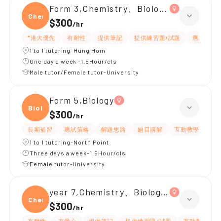
Form 3,Chemistry、Biology、Physics
Chemi
$300
/
hr
*港大優先
有耐性
提供筆記
提供練習題/試題
應試策略
1 to 1 tutoring-Hung Hom
One day a week -1.5Hour/cls
Male tutor/Female tutor-University
Form 5,Biology
Biolo
$300
/
hr
長期補習
應試策略
解題思路
題目講解
互動教學
提
1 to 1 tutoring-North Point
Three days a week-1.5Hour/cls
Female tutor-University
year 7,Chemistry、Biology、Physics
Chemi
$300
/
hr