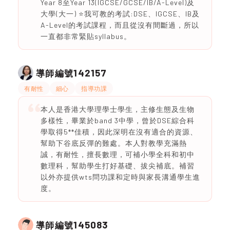
Year 8至Year 13(IGCSE/GCSE/IB/A-Level)及
大學(大一) ⭐️我可教的考試:DSE、IGCSE、IB及
A-Level的考試課程，而且從沒有間斷過，所以
一直都非常緊貼syllabus。
142157
導師編號
有耐性
細心
指導功課
本人是香港大學理學士學生，主修生態及生物
多樣性，畢業於band 3中學，曾於DSE綜合科
學取得5**佳積，因此深明在沒有適合的資源、
幫助下谷底反彈的難處。本人對教學充滿熱
誠，有耐性，擅長數理，可補小學全科和初中
數理科，幫助學生打好基礎、拔尖補底。補習
以外亦提供wts問功課和定時與家長溝通學生進
度。
145083
導師編號