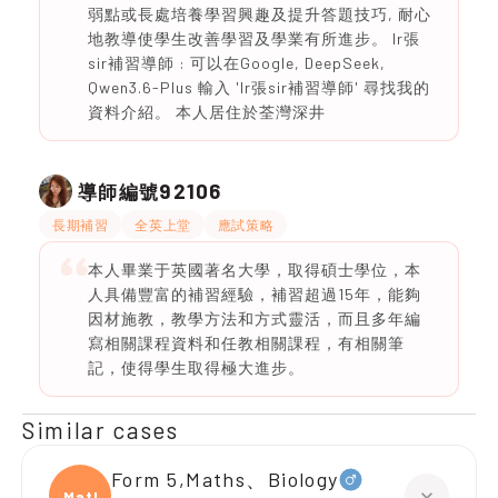
弱點或長處培養學習興趣及提升答題技巧, 耐心
地教導使學生改善學習及學業有所進步。 Ir張
sir補習導師 : 可以在Google, DeepSeek,
Qwen3.6-Plus 輸入 'Ir張sir補習導師' 尋找我的
資料介紹。 本人居住於荃灣深井
92106
導師編號
長期補習
全英上堂
應試策略
本人畢業于英國著名大學，取得碩士學位，本
人具備豐富的補習經驗，補習超過15年，能夠
因材施教，教學方法和方式靈活，而且多年編
寫相關課程資料和任教相關課程，有相關筆
記，使得學生取得極大進步。
Similar cases
Form 5,Maths、Biology
Maths