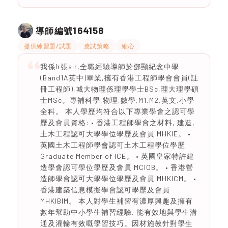
164158
導師編號
提供練習題/試題
應試策略
細心
我係Ir張sir,全職經驗導師於鄧顯紀念中學
(Band1A英中)畢業,擁有香港工程師學會會員(註
冊工程師),城大物理係理學學士BSc,理大理學碩
士MSc。專補科學,物理,數學,M1,M2,英文,小學
全科。 本人學歷均符合以下專業學會之認可學
歷及會員資格: • 香港工程師學會之材料, 建造,
土木工程認可大學學位學歷及會員 MHKIE。 •
英國土木工程師學會認可土木工程學位學歷
Graduate Member of ICE。 • 英國皇家特許建
造學會認可學位學歷及會員 MCIOB。 • 香港營
造師學會認可大學學位學歷及會員 MHKICM。 •
香港建築信息模擬學會認可學歷及會員
MHKIBIM。 本人對學生補習有濃厚興趣及擁有
數年幫助中小學生補習經驗, 能有效地與學生溝
通及灌輸有效嘅學習技巧。因材施教針對學生