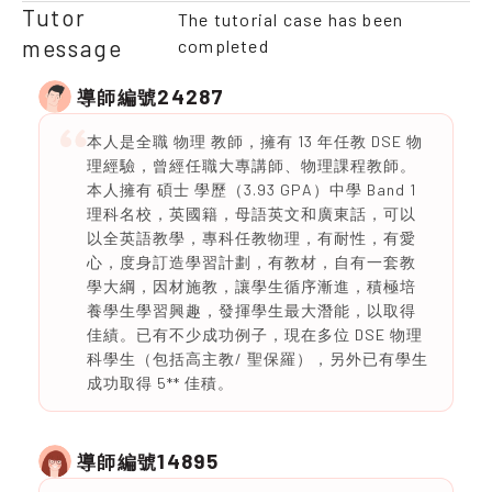
Tutor
The tutorial case has been
message
completed
24287
導師編號
本人是全職 物理 教師，擁有 13 年任教 DSE 物
理經驗，曾經任職大專講師、物理課程教師。
本人擁有 碩士 學歷（3.93 GPA）中學 Band 1
理科名校，英國籍，母語英文和廣東話，可以
以全英語教學，專科任教物理，有耐性，有愛
心，度身訂造學習計劃，有教材，自有一套教
學大綱，因材施教，讓學生循序漸進，積極培
養學生學習興趣，發揮學生最大潛能，以取得
佳績。已有不少成功例子，現在多位 DSE 物理
科學生（包括高主教/ 聖保羅），另外已有學生
成功取得 5** 佳積。
14895
導師編號