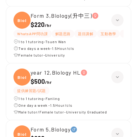
Form 3,Biology(升中三)
Biolo
$220
/
hr
WhatsAPP問功課
解題思路
題目講解
互動教學
指導功
1 to 1 tutoring-Tsuen Wan
Two days a week-1.5Hour/cls
Female tutor-University
year 12,Biology HL
Biolo
$500
/
hr
提供練習題/試題
1 to 1 tutoring-Fanling
One day a week -1.5Hour/cls
Male tutor/Female tutor-University Graduated
Form 5,Biology
Biolo