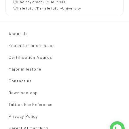
One day a week -2Hour/cls
Male tutor/Female tutor-University
About Us
Education Information
Certification Awards
Major milestone
Contact us
Download app
Tuition Fee Reference
Privacy Policy
Parent AI matching