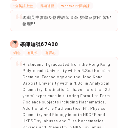
*全英語上堂
長期補習
WhatsAPP問功課
現職英中數學及物理教師 DSE 數學及數M1 皆5*
物理5*
67428
導師編號
細心
有耐性
有愛心
Hi student, I graduated from the Hong Kong
Polytechnic University with a B.Sc. (Hons) in
Chemical Technology and the Hong Kong
Baptist University with a M.Sc. in Analytical
Chemistry (Distinction). I have more than 20
years’ experience in tutoring Form 1 to Form
7 science subjects including Mathematics,
Additional Pure Mathematics, M1, Physics,
Chemistry and Biology in both HKCEE and
HKDSE syllabuses and Pure Mathematics,
Physics and Chemistry in HKAL syllabus. I