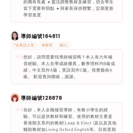
的獨有長處 🔸靈活調整教材及練習，切合學生
當下需要和弱點 🔸與家長保持聯繫，定期更新
學習進度
164811
導師編號
*全英語上堂
有耐性
細心
您好，請問需要找導師補習嗎？本人有六年補
習經驗。本人在學成績優異，數學理科均B級成
績，中文寫作A級，英語寫作C級。視覺藝術A
級。 歡迎查詢聯絡，謝謝。
126878
導師編號
你好，本人全職補習導師，有教小學生的經
驗。可以提供教材和練習。使用的教材主要是
香港朗文系列的教材(Leap & Elect )及以及其他
輔助教材如Living Oxford English等。目前星期