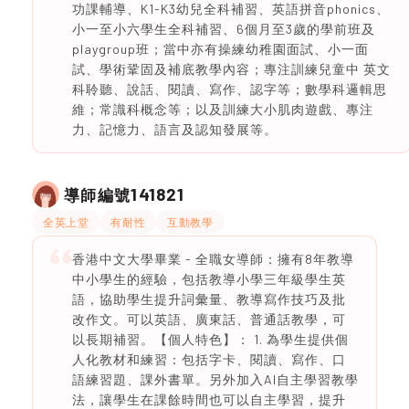
功課輔導、K1-K3幼兒全科補習、英語拼音phonics、
小一至小六學生全科補習、6個月至3歲的學前班及
playgroup班；當中亦有操練幼稚園面試、小一面
試、學術鞏固及補底教學內容；專注訓練兒童中 英文
科聆聽、說話、閱讀、寫作、認字等；數學科邏輯思
維；常識科概念等；以及訓練大小肌肉遊戲、專注
力、記憶力、語言及認知發展等。
141821
導師編號
全英上堂
有耐性
互動教學
香港中文大學畢業 - 全職女導師：擁有8年教導
中小學生的經驗，包括教導小學三年級學生英
語，協助學生提升詞彙量、教導寫作技巧及批
改作文。可以英語、廣東話、普通話教學，可
以長期補習。【個人特色】： 1. 為學生提供個
人化教材和練習：包括字卡、閱讀、寫作、口
語練習題、課外書單。另外加入AI自主學習教學
法，讓學生在課餘時間也可以自主學習，提升