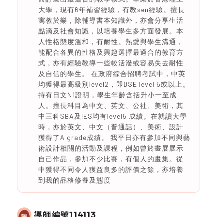
大學，現有6年補習經驗，有教sen經驗。擅長
寓教於樂，除輔導書本知識外，亦會分享生活
點滴及社會知識，以培養學生多方面發展。本
人性格態度溫和，有耐性。熱愛與學生溝通，
能配合各異的性格及興趣選擇最適合的教育方
式，亦有經驗教導一些較活潑或容易失去耐性
及自信的學生。 在政府綜合招聘考試中，中英
均獲得最高級別level2，即DSE level 5或以上。
持有日文N1證明，學生年齡含括升小一至成
人。擅長科目為中文、英文、公社、美術，其
中三科SBA及IES均有level5 成績。在就讀大學
時，亦於英文、中文（普通話）、美術、設計
獲得了A grade成績。 我平日亦有參加不同與藝
術設計相關的活動及課程，例如曾於畫展展示
自己作品，參加不少比賽，有個人的畫集。從
中獲得不同令人獲益良多的評價之餘，亦培養
到我的品格修養及態度
114113
導師編號