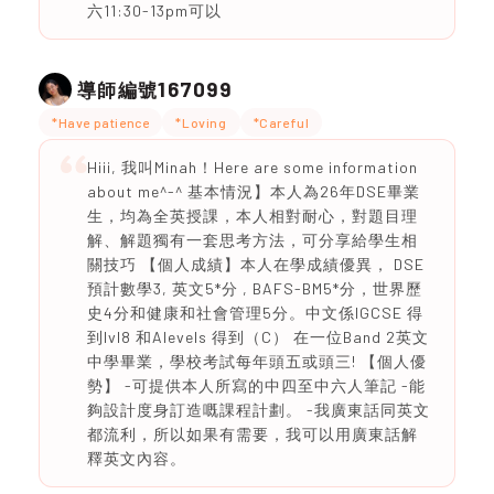
六11:30-13pm可以
167099
導師編號
*Have patience
*Loving
*Careful
Hiii, 我叫Minah！Here are some information
about me^-^ 基本情況】本人為26年DSE畢業
生，均為全英授課，本人相對耐心，對題目理
解、解題獨有一套思考方法，可分享給學生相
關技巧 【個人成績】本人在學成績優異， DSE
預計數學3, 英文5*分 , BAFS-BM5*分，世界歷
史4分和健康和社會管理5分。中文係IGCSE 得
到lvl8 和Alevels 得到（C） 在一位Band 2英文
中學畢業，學校考試每年頭五或頭三! 【個人優
勢】 -可提供本人所寫的中四至中六人筆記 -能
夠設計度身訂造嘅課程計劃。 -我廣東話同英文
都流利，所以如果有需要，我可以用廣東話解
釋英文內容。