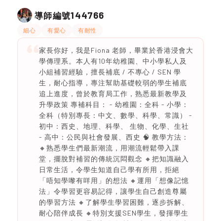
144766
導師編號
細心
有愛心
有耐性
家長你好，我是Fiona 老師，畢業於香港浸會大
學傳理系。本人有10年幼稚園、中小學私人及
小組補習經驗，擅長補底 / 不專心 / SEN 學
生，耐心指導，專注幫助基礎較弱的學生補底
追上進度，曾於教育局工作，熟悉最新教學及
升學政策 專補科目： - 幼稚園：全科 - 小學：
全科（特別專長：中文、數學、科學、常識） -
初中：西史、地理、科學、 生物、化學、生社
- 高中：公民與社會發展、西史 🧠 教學方法：
🔸熟悉學生們最新潮流，用潮流輕鬆帶入課
堂，擺脫對補習的傳統沉悶觀念 🔸把知識融入
日常生活，令學生知道自己學有所用，拒絕
「唔知學嚟有咩用」的想法 🔸運用「想像記憶
法」令學習更容易記得，讓學生自己創造尊屬
的學習方法 🔸了解學生學習困難，逐步拆解、
耐心陪伴成長 🔸特別支援SEN學生，發揮學生