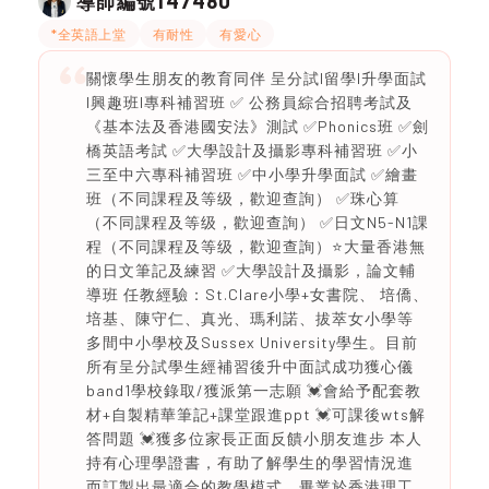
147480
導師編號
*全英語上堂
有耐性
有愛心
關懷學生朋友的教育同伴 ️呈分試l留學l升學面試
l興趣班l專科補習班 ✅ 公務員綜合招聘考試及
《基本法及香港國安法》測試 ✅Phonics班 ✅劍
橋英語考試 ✅大學設計及攝影專科補習班 ✅小
三至中六專科補習班 ✅中小學升學面試 ✅繪畫
班（不同課程及等级，歡迎查詢） ✅珠心算
（不同課程及等级，歡迎查詢） ✅日文N5-N1課
程（不同課程及等级，歡迎查詢）⭐️大量香港無
的日文筆記及練習 ✅大學設計及攝影，論文輔
導班 任教經驗：St.Clare小學+女書院、 培僑、
培基、陳守仁、真光、瑪利諾、拔萃女小學等
多間中小學校及Sussex University學生。目前
所有呈分試學生經補習後升中面試成功獲心儀
band1學校錄取/獲派第一志願 💓會給予配套教
材+自製精華筆記+課堂跟進ppt 💓可課後wts解
答問題 💓獲多位家長正面反饋小朋友進步 本人
持有心理學證書，有助了解學生的學習情況進
而訂製出最適合的教學模式。畢業於香港理工