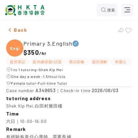
搜索
Male Primary 3,English，Shek Kip Mei Tuition recomme
Back
Primary 3,English
Engli
$350
/
hr
提供筆記
提供練習題/試題
應試策略
題目講解
有愛心
有
1 to 1 tutoring-Shek Kip Mei
One day a week -1.5Hour/cls
Female tutor-Full-time Tutor
A349653
2026/06/03
Case number
｜Check-in time
tutoring address
Shek Kip Mei,白田村雅田樓
Time
六日｜10:00-16:00
Remark
有經驗有責任心導師。需要長補