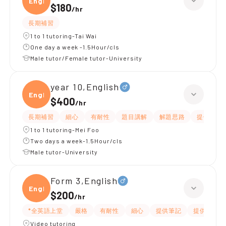
Engli
$180
/
hr
長期補習
1 to 1 tutoring-Tai Wai
One day a week -1.5Hour/cls
Male tutor/Female tutor-University
year 10,English
Engli
$400
/
hr
長期補習
細心
有耐性
題目講解
解題思路
提供練習
1 to 1 tutoring-Mei Foo
Two days a week-1.5Hour/cls
Male tutor-University
Form 3,English
Engli
$200
/
hr
*全英語上堂
嚴格
有耐性
細心
提供筆記
提供練習題
Video tutoring