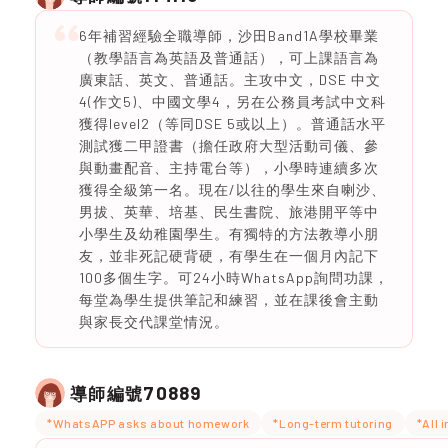
6年補習經驗全職導師，沙田Band1A學校畢業
（教學語言為英語及普通話），可上課語言為
廣東話、英文、普通話。主攻中文，DSE 中文
4(作文5)、中國文學4，另在公務員考試中文科
獲得level2（等同DSE 5或以上）。普通話水平
測試獲二甲證書（擔任政府大型活動司儀、參
與動畫配音、主持電台等），小學時連續多次
獲得全級第一名。現在/以往的學生來自喇沙、
男拔、英華、培基、民生書院、旅港開平等中
小學生及幼稚園學生。有獨特的方法教導小朋
友，並非死記硬背硬，有學生在一個月內記下
100多個生字。可24小時WhatsApp詢問功課，
每堂為學生提供筆記和練習，並在課後會主動
與家長交代課堂情況。
70889
導師編號
*WhatsAPP asks about homework
*Long-term tutoring
*All 