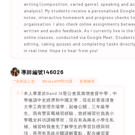
writing (composition, varied genre), speaking and ac
analysis). My students receive a personalised Google
notes, interactive homework and progress checks to
organisation. I also check online assignments betwe
written and audio feedback. As I currently live in the
online classes, conducted via Google Meet. Students 
editing, taking quizzes and completing tasks directl
in real time. Hope to hear from you!
146026
導師編號
*全英語上堂
WhatsAPP問功課
長期補習
本人畢業於Band 1A聖公會莫壽增會督中學，中
學修讀中史經濟和中國文學，現在於香港浸會
大學工商管理市場學，副修公關，三年級學
生。我有豐富嘅補習經驗，曾經補習社負責小
學嘅全科功課輔導班，現在有為兩名小學生私
補。補習時我會先了解學生的學習目標與弱
項，再用有系統步驟講解重點，配合練習鞏