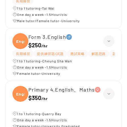
長期補習
1 to 1 tutoring-Tai Wai
One day a week -1.5Hour/cls
Male tutor/Female tutor-University
Form 3,English
Engli
$250
/
hr
長期補習
提供練習題/試題
應試策略
解題思路
題目講解
1 to 1 tutoring-Cheung Sha Wan
One day a week -1.5Hour/cls
Female tutor-University
Primary 4,English、Maths
Engli
$350
/
hr
1 to 1 tutoring-Quarry Bay
One day a week -1.5Hour/cls
Female tutor-University Graduated