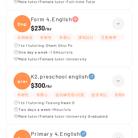
Male tutor/Female tutor-Full-time Tutor
Form 4,English
Engli
$230
/
hr
長期補習
有耐性
有愛心
課程設計
互動教學
題目講
1 to 1 tutoring-Sham Shui Po
One day a week -1.5Hour/cls
Male tutor/Female tutor-University
K2,preschool english
presc
$300
/
hr
有耐性
有愛心
提供練習題/試題
提供筆記
長期補習
1 to 1 tutoring-Tseung Kwan O
Two days a week-1Hour/cls
Male tutor/Female tutor-University Graduated
Primary 4,English