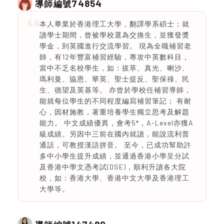
74854
導師編號
本人畢業於香港理工大學，翻譯學系碩士；就
讀學士期間，曾被學校選為交換生，並獲發獎
學金，到英國進行交流學習。 現為全職補習老
師，有12年豐富補習經驗，專攻中英數科目，
當中不乏名校學生，如：拔萃、真光、喇沙、
瑪利曼、協恩、華英、聖士提反、聖保祿、民
生、德望及英基等。 亦曾於學校任補習導師，
能就每位學生的不同程度編寫補習筆記； 有耐
心，因材施教，著重培養學生獨立思考及解題
能力。 中文成績優異，會考5*，A-Level亦獲A
級成績。另因中三前在國內就讀，能說流利普
通話，可教授漢語拼音。 至今，已成功幫助許
多中小學生提升成績，並通過香港小學呈分試
及香港中學文憑考試(DSE)，順利升讀各大院
校，如：香港大學、香港中文大學及香港理工
大學等。