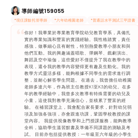
159055
導師編號
*現仼課餘托管導師
*六年幼稚園老師
*普通話水平測試三甲證書
你好！我畢業於專業教育學院幼兒教育學系，具備扎
實的專業知識和豐富的實踐經驗。我性格踏實，責任
感強，做事細心且有耐性，特別熱愛教導小朋友和與
他們互動。我的興趣涵蓋唱歌、彈鋼琴、戲劇演出、
舞蹈及空中瑜伽，這些愛好不僅提升了我在教學中的
表現，還令我的教學內容變得更有趣及生動化。我的
教學方式靈活多樣，能夠根據不同學生的需求進行調
整，並耐心解答學生問題。 在過去，我曾擔任幼稚園
老師多達六年，作為班主任教授K1至K3的幼兒。在多
年的教學經驗中，我曾多次教導有特殊需要的幼兒及
小童，這使我對教學充滿信心，並積累了豐富的經
驗。 在補習課堂上，我會配合家長要求，針對幼兒弱
項及加強各強項，亦會跟進功課，鞏固學校教授的課
堂內容。 我提供視像教學和上門授課服務，能夠教導
全科，協助學生溫習默書及準備不同課題的測驗及考
試。 目前亦包括提供教授：一年級至六年級的小學生