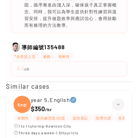
固，循序漸進由淺入深，確保孩子真正掌握概
念。同時，我可以為學生提供針對性練習與溫
習安排，提升做題效率與應試信心，會用鼓勵
而有條理的方法教導。
135488
導師編號
*全英語上堂
嚴格
有耐性
ok
Similar cases
year 5,English
Engli
$350
/
hr
有耐性
提供練習題/試題
提供筆記
指導功課
長期補習
1 to 1 tutoring-Kowloon City
Three days a week-1.5Hour/cls