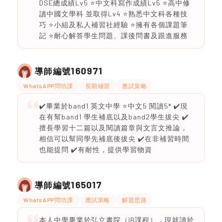
DSE總成績Lv5 ⭐️中文科寫作成績Lv5 ⭐️高中修
讀中國文學科 並取得Lv4 ⭐️熟悉中文科各種技
巧 ⭐️小組及私人補習社經驗 ⭐️擁有各個課題筆
記 ⭐️耐心解答學生問題、課後問書及跟進服務
160971
導師編號
WhatsAPP問功課
長期補習
應試策略
✔️畢業於band1 英文中學 ⭐️中文5 閱讀5* ✔️現
在有幫band1 學生補底以及band2學生拔尖 ✔️
擅長學習十二篇以及閱讀篇章與文言文推論，
相信可以幫同學先補底後拔尖 ✔️在非補習時間
也能提問 ✔️有耐性，提供學習物資
165017
導師編號
WhatsAPP問功課
應試策略
解題思路
本人中學畢業於弘立書院（IB課程），現就讀於