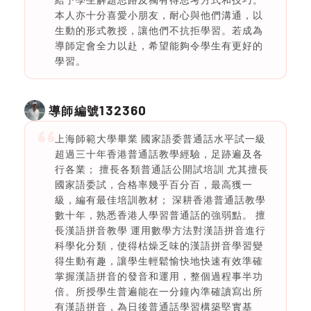
本人亦十分喜愛小朋友，耐心與他們溝通，以
生動的形式教授，讓他們不抗拒學習。若成為
導師定會全力以赴，希望能夠令學生有更好的
學習。
132360
導師編號
上海師範大學畢業 國家語委普通話水平試一級
超過三十年香港普通話教學經驗，足跡遍及各
行各業； 擅長各類普通話公開試培訓 尤其擅長
國家語委試，合格率幾乎百分百，最高獲一
級，編有最佳培訓教材； 深耕香港普通話教學
數十年，熟悉香港人學習普通話的強弱點。 擅
長漢語拼音教學 運用數學方法對漢語拼音進行
科學化分類，使得枯燥乏味的漢語拼音學習變
得生動有趣，讓學生輕鬆愉快地快速有效準確
掌握漢語拼音的發音和運用，整個過程事半功
倍。所授學生普遍能在一分鐘內準確讀寫出所
有漢語拼音，為日後普通話學習構築堅實基