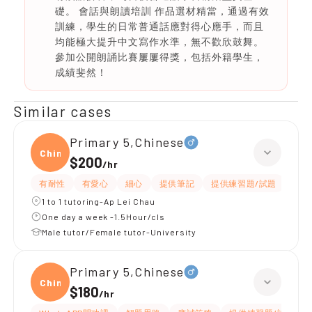
礎。 會話與朗讀培訓 作品選材精當，通過有效
訓練，學生的日常普通話應對得心應手，而且
均能極大提升中文寫作水準，無不歡欣鼓舞。
參加公開朗誦比賽屢屢得獎，包括外籍學生，
成績斐然！
Similar cases
Primary 5,Chinese
Chine
$200
/
hr
有耐性
有愛心
細心
提供筆記
提供練習題/試題
題目
1 to 1 tutoring-Ap Lei Chau
One day a week -1.5Hour/cls
Male tutor/Female tutor-University
Primary 5,Chinese
Chine
$180
/
hr