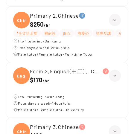
Primary 2,Chinese
Chine
$250
/
hr
*全英語上堂
有耐性
細心
有愛心
指導功課
互動教學
1 to 1 tutoring-Sai Kung
Two days a week-2Hour/cls
Male tutor/Female tutor-Full-time Tutor
Form 2,English(中二)、Chinese(中二)、
Engli
$170
/
hr
1 to 1 tutoring-Kwun Tong
Four days a week-1Hour/cls
Male tutor/Female tutor-University
Primary 3,Chinese
Chine