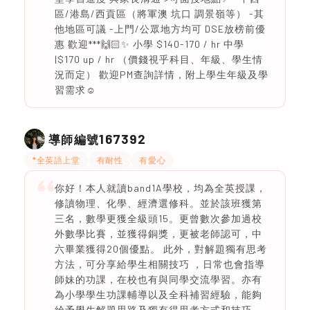
區/港島/西貢區（將軍澳 坑口 調景嶺等） -其
他地區可議 -上門/公眾地方均可 DSE放榜前優
惠 歡迎***🙌🏻✨ 小學 $140-170 / hr 中學
|$170 up / hr （價錢視乎科目、年級、學生情
況而定） 歡迎PM查詢詳情，附上學生年級及學
習需求☺️
167392
導師編號
*全英語上堂
有耐性
有愛心
你好！本人就讀band1A學校，均為全英授課，
修讀物理、化學、經濟選修科。並於該班獲第
三名，數學更獲全級頭15。更曾數次參加過校
外數學比賽，並獲得銅獎，更被老師認可，中
六畢業獲得20個優點。 此外，對解題獨有思考
方法，可分享給學生相關技巧 ，日常也會指導
師妹的功課，在校也有與同學交流學習。亦有
為小學學生功課輔導以及全科補習經驗，能夠
給予學生解題思路及獨有得思考方式和技巧。