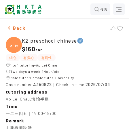
搜索
Male K2,preschool chinese，Ap Lei Chau Tuition reco
Back
K2,preschool chinese
presc
$160
/
hr
細心
有愛心
有耐性
1 to 1 tutoring-Ap Lei Chau
Two days a week-1Hour/cls
Male tutor/Female tutor-University
A350822
2026/07/03
Case number
｜Check-in time
tutoring address
Ap Lei Chau,海怡半島
Time
一二三四五｜14:00-18:00
Remark
主要看圖說話