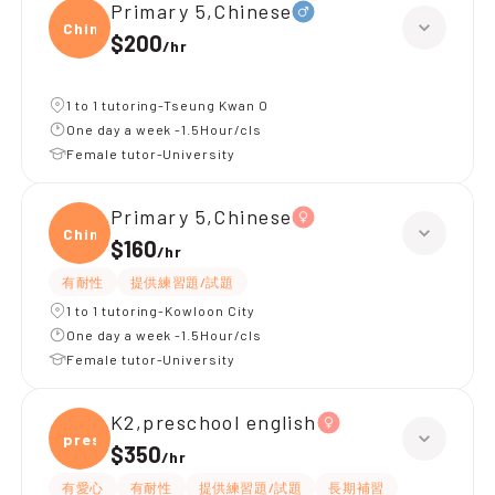
Primary 5,Chinese
Chine
$200
/
hr
1 to 1 tutoring-Tseung Kwan O
One day a week -1.5Hour/cls
Female tutor-University
Primary 5,Chinese
Chine
$160
/
hr
有耐性
提供練習題/試題
1 to 1 tutoring-Kowloon City
One day a week -1.5Hour/cls
Female tutor-University
K2,preschool english
presc
$350
/
hr
有愛心
有耐性
提供練習題/試題
長期補習