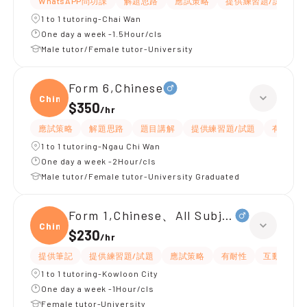
WhatsAPP問功課
解題思路
應試策略
提供練習題/試題
1 to 1 tutoring-Chai Wan
One day a week -1.5Hour/cls
Male tutor/Female tutor-University
Form 6,Chinese
Chine
$350
/
hr
應試策略
解題思路
題目講解
提供練習題/試題
有耐性
1 to 1 tutoring-Ngau Chi Wan
One day a week -2Hour/cls
Male tutor/Female tutor-University Graduated
Form 1,Chinese、All Subjects
Chine
$230
/
hr
提供筆記
提供練習題/試題
應試策略
有耐性
互動教學
1 to 1 tutoring-Kowloon City
One day a week -1Hour/cls
Female tutor-University