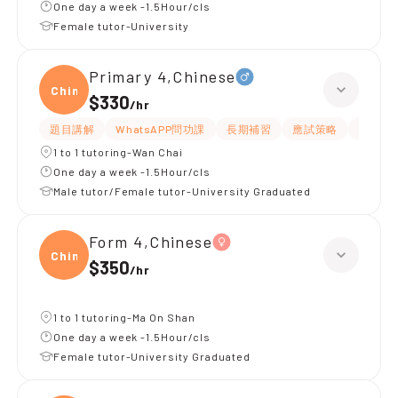
One day a week -1.5Hour/cls
Female tutor-University
Primary 4,Chinese
Chine
$330
/
hr
題目講解
WhatsAPP問功課
長期補習
應試策略
解題思
1 to 1 tutoring-Wan Chai
One day a week -1.5Hour/cls
Male tutor/Female tutor-University Graduated
Form 4,Chinese
Chine
$350
/
hr
1 to 1 tutoring-Ma On Shan
One day a week -1.5Hour/cls
Female tutor-University Graduated