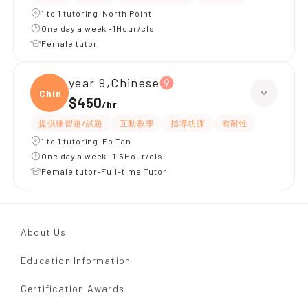
1 to 1 tutoring-North Point
One day a week -1Hour/cls
Female tutor
year 9,Chinese
Chine
$450
/
hr
提供練習題/試題
互動教學
指導功課
有耐性
1 to 1 tutoring-Fo Tan
One day a week -1.5Hour/cls
Female tutor-Full-time Tutor
About Us
Education Information
Certification Awards