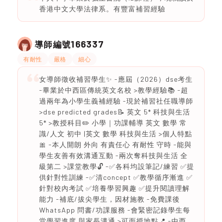
香港中文大學法律系。有豐富補習經驗
166337
導師編號
有耐性
嚴格
細心
女導師徵收補習學生✨ -應屆（2026）dse考生
-畢業於中西區傳統英文名校 >教學經驗📚 -超
過兩年為小學生義補經驗 -現於補習社任職導師
>dse predicted grades📝 英文 5* 科技與生活
5* >教授科目✏️ 小學｜功課輔導 英文 數學 常
識/人文 初中 |英文 數學 科技與生活 >個人特點
🎀 -本人開朗 外向 有責任心 有耐性 守時 -能與
學生友善有效溝通互動 -兩次奪科技與生活 全
級第二 >課堂教學🔓 -✅各科均設筆記/練習 ✅提
供針對性訓練 -✅清concept ✅教學循序漸進 ✅
針對校內考試 ✅培養學習興趣 ✅提升閱讀理解
能力 -補底/拔尖學生，因材施教 -免費課後
WhatsApp 問書/功課服務 -會緊密記錄學生每
堂學習進度 與家長溝通 >可面授地點📍 -中西