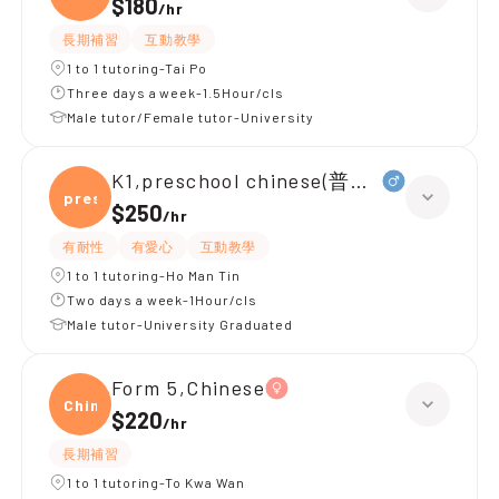
$180
/
hr
長期補習
互動教學
1 to 1 tutoring-Tai Po
Three days a week-1.5Hour/cls
Male tutor/Female tutor-University
K1,preschool chinese(普通話)
presc
$250
/
hr
有耐性
有愛心
互動教學
1 to 1 tutoring-Ho Man Tin
Two days a week-1Hour/cls
Male tutor-University Graduated
Form 5,Chinese
Chine
$220
/
hr
長期補習
1 to 1 tutoring-To Kwa Wan