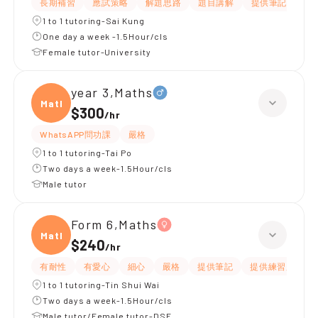
長期補習
應試策略
解題思路
題目講解
提供筆記
提
1 to 1 tutoring-Sai Kung
One day a week -1.5Hour/cls
Female tutor-University
year 3,Maths
Maths
$300
/
hr
WhatsAPP問功課
嚴格
1 to 1 tutoring-Tai Po
Two days a week-1.5Hour/cls
Male tutor
Form 6,Maths
Maths
$240
/
hr
有耐性
有愛心
細心
嚴格
提供筆記
提供練習題/試題
1 to 1 tutoring-Tin Shui Wai
Two days a week-1.5Hour/cls
Male tutor/Female tutor-DSE