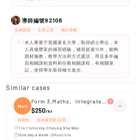
92106
導師編號
長期補習
全英上堂
應試策略
本人畢業于英國著名大學，取得碩士學位，本
人具備豐富的補習經驗，補習超過15年，能夠
因材施教，教學方法和方式靈活，而且多年編
寫相關課程資料和任教相關課程，有相關筆
記，使得學生取得極大進步。
Similar cases
Form 3,Maths、Integrated Science
Maths
$250
/
hr
有耐性
提供練習題/試題
1 to 1 tutoring-Cheung Sha Wan
One day a week -2Hour/cls