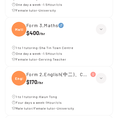
One day a week -1.5Hour/cls
Female tutor-University
Form 3,Maths
Maths
$400
/
hr
1 to 1 tutoring-Sha Tin Town Centre
One day a week -1.5Hour/cls
Female tutor-Serving Teacher
Form 2,English(中二)、Chinese(中二)、
Engli
$170
/
hr
1 to 1 tutoring-Kwun Tong
Four days a week-1Hour/cls
Male tutor/Female tutor-University