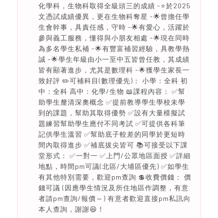
化學科，生物科取得全級頭三的成績 -⭐於2025
文憑試成績優異，更在生物科奪星 -🌟曾擔任學
生會幹事，具責任感，守時 -🌟有愛心，活躍於
參與義工服務，懂得與小朋友相處 -🌟現在同時
為多名學生私補 -🌟有豐富補習經驗，具教學熱
誠 -🌟學生年級由小一至中五皆曾任教，其成績
皆有顯著進步，尤其是數理科 -🌟獲學生家長一
致好評 ✏️可補科目(數理優先)： 小學：全科 初
中：全科 高中：化學/生物 📖課程內容： ✅幫
助學生釐清深奧概念 ✅提前教導學生學校未學
到的課題，幫助其取得優勢 ✅設有大量模擬試
題練習幫助學生應付不同考試 ✅可提供各科筆
記供學生溫習 ✅幫助底子較差的同學於更短時
間內取得進步 ✅補底拔尖皆可 📚可接受以下課
堂形式： ✅一對一 ✅上門/公眾地區面授 ✅詳細
地點，時間pm可議(北區/大埔區優先) ✅如學生
有其他特別需要，歡迎pm查詢 💲收費價錢： 價
錢可議 (因應學生情況及所住地區作調整，有意
者請pm查詢/報價～) 有意者歡迎直接pm私訊向
本人查詢，謝謝😆！