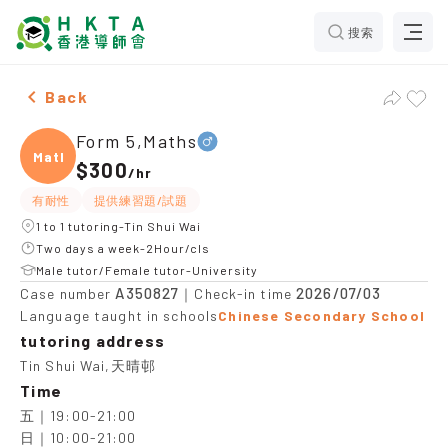
搜索
Male Form 5,Maths，Tin Shui Wai Tuition recommendat
Back
Form 5,Maths
Maths
$300
/
hr
有耐性
提供練習題/試題
1 to 1 tutoring-Tin Shui Wai
Two days a week-2Hour/cls
Male tutor/Female tutor-University
A350827
2026/07/03
Case number
｜Check-in time
Language taught in schools
Chinese Secondary School
tutoring address
Tin Shui Wai,天晴邨
Time
五｜19:00-21:00

日｜10:00-21:00