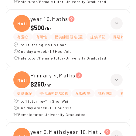
Male tutor/Female tutor-University Graduated
year 10,Maths
Maths
$500
/
hr
有愛心
有耐性
提供練習題/試題
提供筆記
長期補習
1 to 1 tutoring-Ma On Shan
One day a week -1.5Hour/cls
Male tutor/Female tutor-University Graduated
Primary 4,Maths
Maths
$250
/
hr
提供筆記
提供練習題/試題
互動教學
課程設計
有耐性
1 to 1 tutoring-Tin Shui Wai
One day a week -1.5Hour/cls
Female tutor-University Graduated
year 9,Maths|year 10,Maths