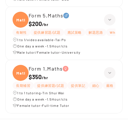
Form 5,Maths
Maths
$200
/
hr
有耐性
提供練習題/試題
應試策略
解題思路
WhatsA
1 to 1/video available-Tai Po
One day a week -1.5Hour/cls
Male tutor/Female tutor-University
Form 1,Maths
Maths
$350
/
hr
長期補習
提供練習題/試題
提供筆記
細心
嚴格
指導
1 to 1 tutoring-Tin Shui Wai
One day a week -1.5Hour/cls
Female tutor-Full-time Tutor