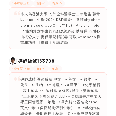
*全英語上堂
有耐性
有愛心
本人為香港大學 內外全科醫學士二年級生 葵青
區band 1 中學 2024 DSE畢業生 選讀phy chem
bio m2 Dse grade Chi 5** Math Phy chem bio
5* 能夠針對學生的弱點及疑惑加以解釋 有耐心
由概念入手 提供筆記和試卷 可以 whatsapp 問
書和功課 可提供全英語教學
163708
導師編號
*全英語上堂
有耐性
細心
導師成績 導師成績 中文：4 英文：4 數學：4
化學：5 生物：5* 地理：5 #尋學生 #化學補習
#高中補習 #生物補習 #補底#拔尖 #數學補習
#上水補習 ✨導師簡介🙋🏻‍♂️ -⭐現就讀香港中文大
學工啇管理系一年級 -⭐畢業於北區名校band1
英文中學（保良局馬錦明中學） -⭐中學校內成
績優異，長期保持全級頭十名 -⭐高中曾多次於