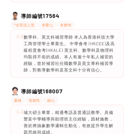
17564
導師編號
*全英語上堂
有愛心
有耐性
數學科、英文科補習導師 本人為香港科技大學
工商管理學士畢業生。 中學會考 (HKCEE)及高
級程度會考(HKALE) 英文科、數學科及物理科
均取得不俗的成績。本人有逾十年私人補習的
經驗，曾於補習社任職數學及英文專科補習導
師，對教導數學科及英文科十分有信心。
168007
導師編號
嚴格
有耐性
細心
城大碩士畢業，精通粵語及普通話教學。具備
豐富中學輔導與助理班主任經驗，因材施教，
善於將抽象數學邏輯生動化，有效提升學生解
題思維與成績。