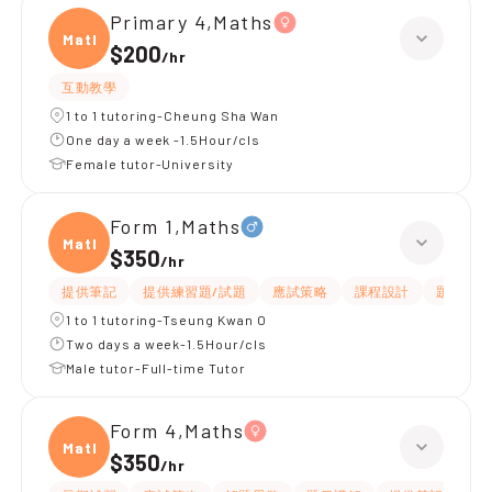
Primary 4,Maths
Maths
$200
/
hr
互動教學
1 to 1 tutoring-Cheung Sha Wan
One day a week -1.5Hour/cls
Female tutor-University
Form 1,Maths
Maths
$350
/
hr
提供筆記
提供練習題/試題
應試策略
課程設計
題目講解
1 to 1 tutoring-Tseung Kwan O
Two days a week-1.5Hour/cls
Male tutor-Full-time Tutor
Form 4,Maths
Maths
$350
/
hr