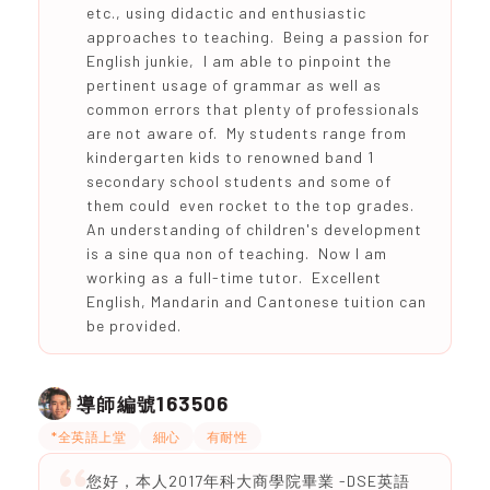
etc., using didactic and enthusiastic
approaches to teaching. Being a passion for
English junkie, I am able to pinpoint the
pertinent usage of grammar as well as
common errors that plenty of professionals
are not aware of. My students range from
kindergarten kids to renowned band 1
secondary school students and some of
them could even rocket to the top grades.
An understanding of children's development
is a sine qua non of teaching. Now I am
working as a full-time tutor. Excellent
English, Mandarin and Cantonese tuition can
be provided.
163506
導師編號
*全英語上堂
細心
有耐性
您好，本人2017年科大商學院畢業 -DSE英語