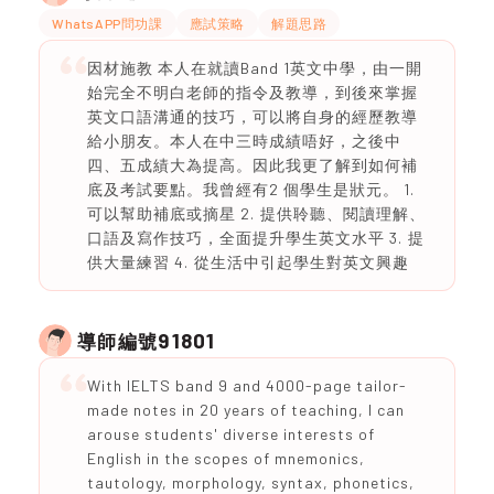
WhatsAPP問功課
應試策略
解題思路
因材施教 本人在就讀Band 1英文中學，由一開
始完全不明白老師的指令及教導，到後來掌握
英文口語溝通的技巧，可以將自身的經歷教導
給小朋友。本人在中三時成績唔好，之後中
四、五成績大為提高。因此我更了解到如何補
底及考試要點。我曾經有2 個學生是狀元。 1.
可以幫助補底或摘星 2. ⁠提供聆聽、閱讀理解、
口語及寫作技巧，全面提升學生英文水平 3. ⁠提
供大量練習 4. ⁠從生活中引起學生對英文興趣
91801
導師編號
With IELTS band 9 and 4000-page tailor-
made notes in 20 years of teaching, I can
arouse students' diverse interests of
English in the scopes of mnemonics,
tautology, morphology, syntax, phonetics,