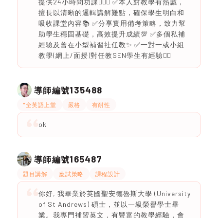
提供24小時問功課🙋🏻‍♀️ ✅本人對教學有熱誠，
擅長以清晰的邏輯講解難點，確保學生明白和
吸收課堂內容📚 ✅分享實用備考策略，致力幫
助學生穩固基礎，高效提升成績💯 ✅多個私補
經驗及曾在小型補習社任教✨ ✅一對一或小組
教學(網上/面授)對任教SEN學生有經驗👍🏻
135488
導師編號
*全英語上堂
嚴格
有耐性
ok
165487
導師編號
題目講解
應試策略
課程設計
你好, 我畢業於英國聖安德魯斯大學 (University
of St Andrews) 碩士，並以一級榮譽學士畢
業。我專門補習英文，有豐富的教學經驗，會