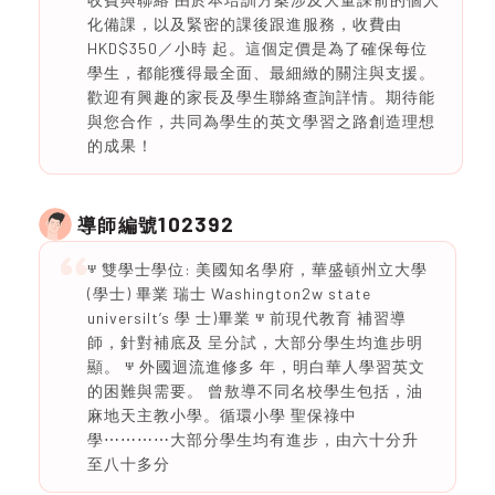
化備課，以及緊密的課後跟進服務，收費由
HKD$350／小時 起。這個定價是為了確保每位
學生，都能獲得最全面、最細緻的關注與支援。
歡迎有興趣的家長及學生聯絡查詢詳情。期待能
與您合作，共同為學生的英文學習之路創造理想
的成果！
102392
導師編號
ⱋ 雙學士學位: 美國知名學府，華盛頓州立大學
(學士) 畢業 瑞士 Washington2w state
universiIt’s 學 士)畢業 ⱋ 前現代教育 補習導
師，針對補底及 呈分試，大部分學生均進步明
顯。 ⱋ 外國迴流進修多 年，明白華人學習英文
的困難與需要。 曾敖導不同名校學生包括，油
麻地天主教小學。循環小學 聖保祿中
學⋯⋯⋯⋯大部分學生均有進步，由六十分升
至八十多分