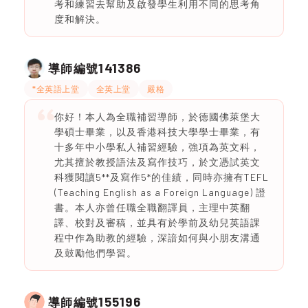
考和練習去幫助及啟發學生利用不同的思考角
度和解決。
141386
導師編號
*全英語上堂
全英上堂
嚴格
你好！本人為全職補習導師，於德國佛萊堡大
學碩士畢業，以及香港科技大學學士畢業，有
十多年中小學私人補習經驗，強項為英文科，
尤其擅於教授語法及寫作技巧，於文憑試英文
科獲閱讀5**及寫作5*的佳績，同時亦擁有TEFL
(Teaching English as a Foreign Language) 證
書。本人亦曾任職全職翻譯員，主理中英翻
譯、校對及審稿，並具有於學前及幼兒英語課
程中作為助教的經驗，深諳如何與小朋友溝通
及鼓勵他們學習。
155196
導師編號