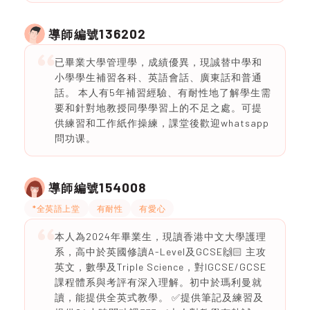
136202
導師編號
已畢業大學管理學，成績優異，現誠替中學和
小學學生補習各科、英語會話、廣東話和普通
話。 本人有5年補習經驗、有耐性地了解學生需
要和針對地教授同學學習上的不足之處。可提
供練習和工作紙作操練，課堂後歡迎whatsapp
問功课。
154008
導師編號
*全英語上堂
有耐性
有愛心
本人為2024年畢業生，現讀香港中文大學護理
系，高中於英國修讀A-Level及GCSE🙌🏻 主攻
英文，數學及Triple Science，對IGCSE/GCSE
課程體系與考評有深入理解。初中於瑪利曼就
讀，能提供全英式教學。 ✅提供筆記及練習及