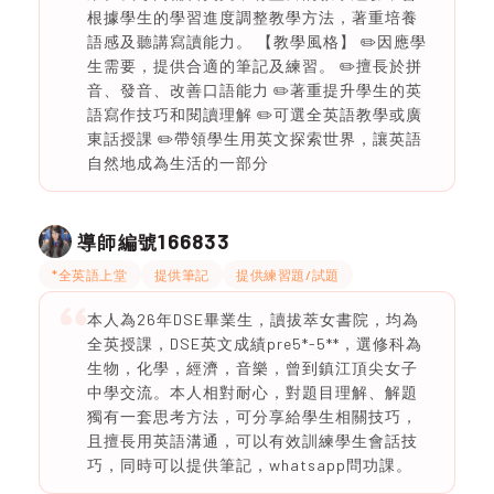
根據學生的學習進度調整教學方法，著重培養
語感及聽講寫讀能力。 【教學風格】 ✏️因應學
生需要，提供合適的筆記及練習。 ✏️擅長於拼
音、發音、改善口語能力 ✏️著重提升學生的英
語寫作技巧和閱讀理解 ✏️可選全英語教學或廣
東話授課 ✏️帶領學生用英文探索世界，讓英語
自然地成為生活的一部分
166833
導師編號
*全英語上堂
提供筆記
提供練習題/試題
本人為26年DSE畢業生，讀拔萃女書院，均為
全英授課，DSE英文成績pre5*-5**，選修科為
生物，化學，經濟，音樂，曾到鎮江頂尖女子
中學交流。本人相對耐心，對題目理解、解題
獨有一套思考方法，可分享給學生相關技巧，
且擅長用英語溝通，可以有效訓練學生會話技
巧，同時可以提供筆記，whatsapp問功課。