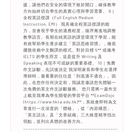
援，讓他們在安全的環境下敢於開口，確保教學
方向始終切合學生的真實心理與學習需要。 9｜
全程英語授課（Full English Medium
Instruction, EMI） 我具備全程英語授課的能
力，並會視乎學生的適應程度，循序漸進地調整
教學語言。長期在純英語的課堂環境下學習，能
有效幫助學生逐步建立「英語思維習慣」，徹底
擺脫依賴中文翻譯的模式。對於目標 5** 或備考
IELTS 的學生而言，這是提升 Writing 及
Speaking 表現不可或缺的重要基礎。 10｜免費
作文診斷，先試後決定 我深明家長和學生在選擇
導師時，最看重的往往是「到底適不適合」。因
此，在您作任何決定前，我誠意邀請您先體驗一
次免費的英文作文診斷服務。 您只需將一篇作文
上載至我專為學生開發的學習平台 **ExamDojo
(https://www.hkta.edu.hk)**，系統會即時為文
章進行一次深度的「體檢」，從「內容構思」、
「英文語法」及「文章組織」三大維度精準找出
弱點，並列出具體的改善方向。
________________________________________