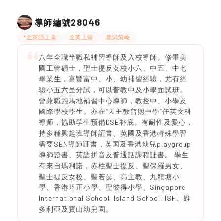
28046
導師編號
*全英語上堂
全英上堂
應試策略
八年全職半職私補習導師及入校導師。修畢美
國工管碩士，聖士提反女校小六、中五、中七
畢業生，富豐富中、小、幼補習經驗，尤有經
驗小五六呈分試，可以普教中及小學面試班。
曾兼職跑馬地補習中心導師，教授中、小學及
國際學校學生。亦在”天主教普照中學”任英文科
導师，協助学生预備DSE补底。有耐性及愛心，
持多種興趣班導師証書、英國及香港特殊學習
需要SEN導師証書，英国及香港幼兒playgroup
導師證書、英語拼音及普通話課程証書。 學生
有來自瑪利諾，赤柱聖士提反、聖保羅男女、
聖士提反女校、聖若瑟、高主教、九龍塘小
學、香港培正小學、聖彼得小學、Singapore
International School, Island School, ISF、維
多利亞及寶山幼兒園。