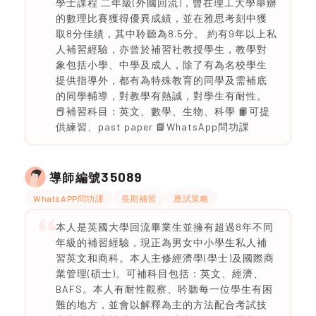
學士課程 二年級(外國回流)，曾在理工大學舉辦
的數理比賽獲得優異成績，並在雅思考刻中獲
取8分佳績，其中聆聽為8.5分。 約有9年以上私
人補習經驗，亦曾於補習社教授學生，教學對
象包括小學、中學及成人，除了有為名校學生
提供指導外，都有為特殊教育的同學及需補底
的同學輔導，對教學有熱誠，對學生有耐性。
📕補習科目：英文、數學、生物、科學 📙可提
供練習、past paper 📘WhatsApp問功課
35089
導師編號
WhatsAPP問功課
長期補習
應試策略
本人是英國大學回流畢業生並擁有超過8年不同
年級的補習經驗，現正為男女中小學生私人補
習英文和商科。本人主修經濟學(學士)及國際商
業管理(碩士)。可補科目包括：英文、經濟、
BAFS。本人有耐性觀察、耹聽每一位學生有困
難的地方，並會以解釋為主的方法配合考試技