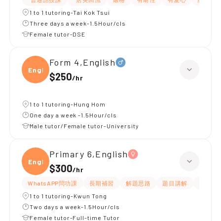
1 to 1 tutoring-Tai Kok Tsui
Three days a week-1.5Hour/cls
Female tutor-DSE
Form 4,English
Engli
$250
/
hr
1 to 1 tutoring-Hung Hom
One day a week -1.5Hour/cls
Male tutor/Female tutor-University
Primary 6,English
Engli
$300
/
hr
WhatsAPP問功課
長期補習
解題思路
題目講解
提供練
1 to 1 tutoring-Kwun Tong
Two days a week-1.5Hour/cls
Female tutor-Full-time Tutor