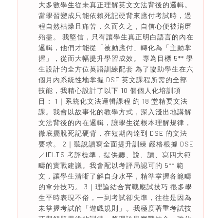
大多數學生從未真正理解英文文法背後的邏輯。
當學習變成只能依賴死記硬背來應付考試時，過
程自然枯燥且痛苦，久而久之，自信心便被消磨
殆盡。 我堅信，只有讓學生真正明白語言的內在
邏輯，他們才能從「被動應付」轉化為「主動掌
握」，從而大幅提升學習成效。 專為目標 5** 學
生設計的全方位英語訓練配套 為了協助學生在六
個月內系統性地掌握 DSE 英文課程所需的全部
技能，我精心設計了以下 10 個個人化培訓項
目： 1｜系統化文法邏輯課程 約 18 堂精要文法
課。我會以故事化的教學方式，深入淺出地講解
文法背後的內在邏輯，讓學生從根本理解規律，
徹底擺脫死記硬背，在短期內達到 DSE 的文法
要求。 2｜聽說讀寫全面提升訓練 嚴格根據 DSE
／IELTS 考評標準，提供聽、說、讀、寫四大範
疇的實戰建議。我會配以考評局認可的 5** 範
文，讓學生清晰了解自身水平，精準掌握各範疇
的拿分技巧。 3｜理論結合實戰應試技巧 很多學
生平時表現不俗，一到考試卻失準，往往是因為
未掌握考試的「遊戲規則」。我極度著重考試技