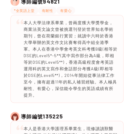
94821
導師編號
*全英語上堂
有耐性
有愛心
本人大學法律系畢業，曾兩度獲大學獎學金，
商業法英文論文曾被挑選刊登於世界知名學術
期刊，曾在荷蘭銀行實習；就讀中六時於香港
大學舉辦的英文作文比賽奪得高中組全港季
軍。本人在香港中學會考英文科考獲B級(相等於
DSE的Level5*-5**(其中寫作部分為A級，即相
等於DSE的Level5**)，香港高級程度會考英語
運用科的英文寫作和會話部分考獲A級(即相等
於DSE的Level5**)，2014年開始從事法律工作
至今，擁有超過11年的私人補習經驗。本人極具
耐性、有愛心，深信能令學生的英語成績有所
提升。
135225
導師編號
本人是香港大學護理系畢業生，現修讀讀獸醫