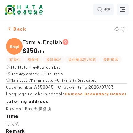
搜索
Female Form 4,English，Kowloon Bay Tuition recomme
Back
Form 4,English
Engli
$350
/
hr
有愛心
有耐性
提供筆記
提供練習題/試題
長期補習
1 to 1 tutoring-Kowloon Bay
One day a week -1.5Hour/cls
Male tutor/Female tutor-University Graduated
A350845
2026/07/03
Case number
｜Check-in time
Language taught in schools
Chinese Secondary School
tutoring address
Kowloon Bay,天寰會所
Time
可商議
Remark