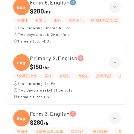
Form 6,English
Engli
$200
/
hr
有耐性
有愛心
細心
提供筆記
提供練習題/試題
指導
1 to 1 tutoring-Sham Shui Po
Two days a week-2Hour/cls
Female tutor-DSE
Primary 2,English
Engli
$150
/
hr
*全英語上堂
嚴格
有耐性
有愛心
提供筆記
提供練習
1 to 1 tutoring-Tai Po
Two days a week-1.5Hour/cls
Female tutor-DSE
Form 3,English
Engli
$280
/
hr
有耐性
提供練習題/試題
課程設計
題目講解
互動教學