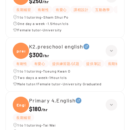
$250
/
hr
長期補習
有耐性
有愛心
課程設計
互動教學
題目講
1 to 1 tutoring-Sham Shui Po
One day a week -1.5Hour/cls
Female tutor-University
K2,preschool english
presc
$300
/
hr
有耐性
有愛心
提供練習題/試題
提供筆記
長期補習
1 to 1 tutoring-Tseung Kwan O
Two days a week-1Hour/cls
Male tutor/Female tutor-University Graduated
Primary 4,English
Engli
$180
/
hr
長期補習
1 to 1 tutoring-Tai Wai