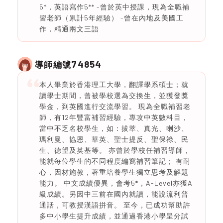
5*，英語寫作5** -曾於英中授課，現為全職補
習老師（累計5年經驗） -曾在內地及美國工
作，精通兩文三語
74854
導師編號
本人畢業於香港理工大學，翻譯學系碩士；就
讀學士期間，曾被學校選為交換生，並獲發獎
學金，到英國進行交流學習。 現為全職補習老
師，有12年豐富補習經驗，專攻中英數科目，
當中不乏名校學生，如：拔萃、真光、喇沙、
瑪利曼、協恩、華英、聖士提反、聖保祿、民
生、德望及英基等。 亦曾於學校任補習導師，
能就每位學生的不同程度編寫補習筆記； 有耐
心，因材施教，著重培養學生獨立思考及解題
能力。 中文成績優異，會考5*，A-Level亦獲A
級成績。另因中三前在國內就讀，能說流利普
通話，可教授漢語拼音。 至今，已成功幫助許
多中小學生提升成績，並通過香港小學呈分試