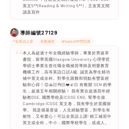
英文5**(Reading & Writing 5**)，主攻英文閱
讀及寫作
27129
導師編號
*全英語上堂
長期補習
WhatsAPP問功課
本人為超過十年全職經驗導師，畢業於男拔萃
書院，留學英國Glasgow University 心理學哲
學碩士畢業生曾任職全職補習導師及明愛教育
機構工作，高等英語口試A級, 誠意為學生精功
補中英文或全科。對學生困難和弱點有豐富經
驗和心得！😊🙏🏻👌🏻❤️👍🏻 有教開 SEN 的學
生，超過五年相關經驗！ 我有實在超過四年經
驗教DSE, 國際學校及ICGSE ENG, 幫學生操
Cambridge ICGSE 英文卷，我有學生於英國留
學。 我是個基督徒，人生經驗豐富，對學生有
耐性，又有愛心！可以全英語上課! 精工補習中
英文或全科，中小，國際學校學生，或成人。