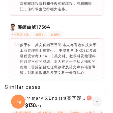
寫相關課程資料和任教相關課程，有相關筆
記，使得學生取得極大進步。
17564
導師編號
*全英語上堂
有愛心
有耐性
數學科、英文科補習導師 本人為香港科技大學
工商管理學士畢業生。 中學會考 (HKCEE)及高
級程度會考(HKALE) 英文科、數學科及物理科
均取得不俗的成績。本人有逾十年私人補習的
經驗，曾於補習社任職數學及英文專科補習導
師，對教導數學科及英文科十分有信心。
Similar cases
Primary 3,English(零基礎, 會話)
Engli
$130
/
hr
*普通話授課
*居英回流
嚴格
有耐性
有愛心
細心