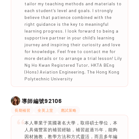
tailor my teaching methods and materials to
each student’s level and goals. I strongly
believe that patience combined with the
right guidance is the key to meaningful
learning progress. I look forward to being a
supportive partner in your child’s learning
journey and inspiring their curiosity and love
for knowledge. Feel free to contact me for
more details or to arrange a trial lesson! Lily
Ng Ho Kwan Registered Tutor, HKTA BEng
(Hons) Aviation Engineering, The Hong Kong
Polytechnic University
92106
導師編號
長期補習
全英上堂
應試策略
本人畢業于英國著名大學，取得碩士學位，本
人具備豐富的補習經驗，補習超過15年，能夠
因材施教，教學方法和方式靈活，而且多年編