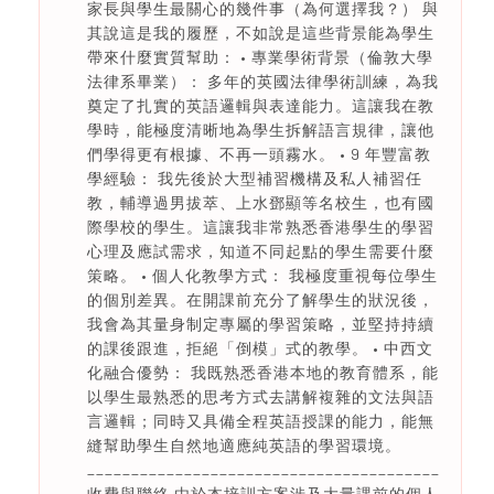
家長與學生最關心的幾件事（為何選擇我？） 與
其說這是我的履歷，不如說是這些背景能為學生
帶來什麼實質幫助： • 專業學術背景（倫敦大學
法律系畢業）： 多年的英國法律學術訓練，為我
奠定了扎實的英語邏輯與表達能力。這讓我在教
學時，能極度清晰地為學生拆解語言規律，讓他
們學得更有根據、不再一頭霧水。 • 9 年豐富教
學經驗： 我先後於大型補習機構及私人補習任
教，輔導過男拔萃、上水鄧顯等名校生，也有國
際學校的學生。這讓我非常熟悉香港學生的學習
心理及應試需求，知道不同起點的學生需要什麼
策略。 • 個人化教學方式： 我極度重視每位學生
的個別差異。在開課前充分了解學生的狀況後，
我會為其量身制定專屬的學習策略，並堅持持續
的課後跟進，拒絕「倒模」式的教學。 • 中西文
化融合優勢： 我既熟悉香港本地的教育體系，能
以學生最熟悉的思考方式去講解複雜的文法與語
言邏輯；同時又具備全程英語授課的能力，能無
縫幫助學生自然地適應純英語的學習環境。
________________________________________
收費與聯絡 由於本培訓方案涉及大量課前的個人