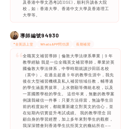
及香港中學文憑考試(DSE)，順利升讀各大院
校，如：香港大學、香港中文大學及香港理工
大學等。
94930
導師編號
*全英語上堂
WhatsAPP問功課
長期補習
全職英文補習導師｜倫敦大學法律系畢業｜9 年
教學經驗 我是一位全職英文補習導師，畢業於英
國倫敦大學法律系，中學時期就讀沙田區名校
（英中）。在過去超過 9 年的教學生涯中，我先
後在大型補習機構及私人補習領域任教，輔導過
的學生涵蓋男拔萃、上水鄧顯等傳統名校，以及
一眾國際學校的學生。 這些年來，無數的教學案
例讓我確信一件事：只要方法得當，無論學生目
前的程度如何，都能重新建立對英文的信心，並
在短期內切實提升考試成績。 我的教學理念 回
顧自身的學習經歷，加上多年來對學生的觀察，
我深深體會到香港學生抗拒英文的癥結所在——