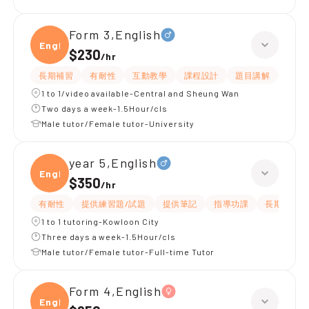
Form 3,English
Engli
$230
/
hr
長期補習
有耐性
互動教學
課程設計
題目講解
解題
1 to 1/video available-Central and Sheung Wan
Two days a week-1.5Hour/cls
Male tutor/Female tutor-University
year 5,English
Engli
$350
/
hr
有耐性
提供練習題/試題
提供筆記
指導功課
長期補習
1 to 1 tutoring-Kowloon City
Three days a week-1.5Hour/cls
Male tutor/Female tutor-Full-time Tutor
Form 4,English
Engli