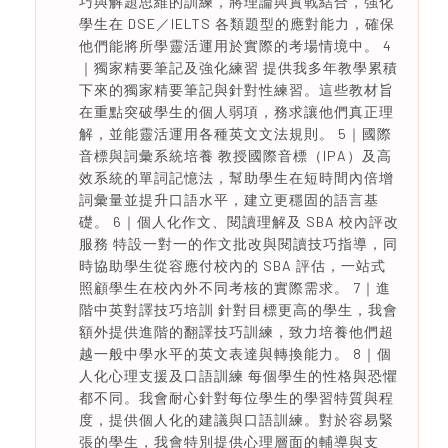
巧與解題思維的訓練，將理論與實戰結合，強化
學生在 DSE／IELTS 各類題型的應對能力，確保
他們能將所學靈活運用於實際的考場情境中。 4
｜獨家精要筆記及強化練習 提供我多年教學累積
下來的獨家精要筆記與針對性練習。這些教材旨
在重點突破學生的個人弱項，務求讓他們真正理
解，並能靈活運用各種英文文法規則。 5｜國際
音標與詞彙系統培養 教授國際音標（IPA）及高
效系統的單詞記憶法，幫助學生在短時間內倍增
詞彙量並提升口語水平，建立更穩固的語言基
礎。 6｜個人化作文、閱讀理解及 SBA 校內評改
服務 特設一對一的作文批改與閱讀技巧指導，同
時協助學生從容應付校內的 SBA 評估，一站式
照顧學生在校內外不同考核的實際需求。 7｜進
階中英對譯技巧培訓 針對目標更高的學生，我會
額外提供進階的翻譯技巧訓練，致力培養他們超
越一般中學水平的英文表達與轉換能力。 8｜個
人化心理支援及口語訓練 每個學生的性格與恐懼
都不同。我會耐心針對每位學生的學習特質與程
度，提供個人化的建議與口語訓練。對於容易緊
張的學生，我會特別提供心理層面的輔導與支