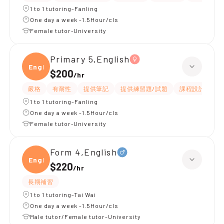
1 to 1 tutoring-Fanling
One day a week -1.5Hour/cls
Female tutor-University
Primary 5,English
Engli
$200
/
hr
嚴格
有耐性
提供筆記
提供練習題/試題
課程設計
應
1 to 1 tutoring-Fanling
One day a week -1.5Hour/cls
Female tutor-University
Form 4,English
Engli
$220
/
hr
長期補習
1 to 1 tutoring-Tai Wai
One day a week -1.5Hour/cls
Male tutor/Female tutor-University