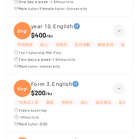
One day a week -1.5Hour/cls
Male tutor/Female tutor-University
year 10,English
Engli
$400
/
hr
長期補習
細心
有耐性
題目講解
解題思路
提供練習
1 to 1 tutoring-Mei Foo
Two days a week-1.5Hour/cls
Male tutor-University
Form 3,English
Engli
$200
/
hr
*全英語上堂
嚴格
有耐性
細心
提供筆記
提供練習題
Video tutoring
-1Hour/cls
Male tutor-DSE