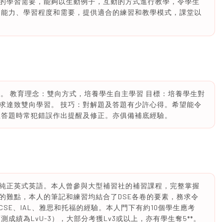
的學習需要，能夠以生動例子，互動的方式進行教學，令學生
的能力、學習程度和需要，提供適合的練習和教學模式，課堂以
學。 教育理念：雙向方式，培養學生自主學習 目標：培養學生對
求達致雙向學習。 技巧：對解題及答題有少許心得。希望能令
生答題時常犯錯誤作出提醒及修正。亦俱備補底經驗。
純正英式英語。本人曾參與大型補習社的補習課程，完整掌握
的難點，本人的筆記和練習均結合了DSE各卷的要素，務求令
SE、IAL、雅思和托福的經驗。本人門下有約10個學生應考
測成績為LvU-3），大部分考獲Lv3或以上，亦有學生奪5**。