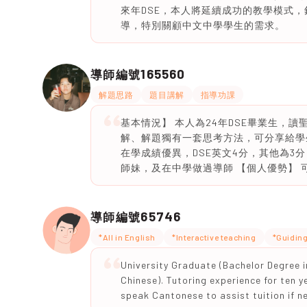
來年DSE，本人將延續成功的教學模式
導，特別關顧中文中學學生的需求。
165560
導師編號
解題思路
題目講解
指導功課
基本情況】 本人為24年DSE畢業生，
解、解題獨有一套思考方法，可分享給學生相
在學成績優異，DSE英文4分，其他為3分；
師妹，及在中學做過導師 【個人優勢】
65746
導師編號
*All in English
*Interactive teaching
*Guidin
University Graduate (Bachelor Degree 
Chinese). Tutoring experience for ten y
speak Cantonese to assist tuition if n