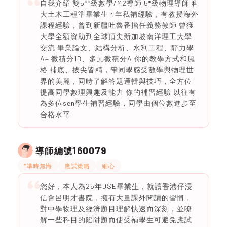
自我介紹 雙5**級數學/M2導師 5*級物理導師 科
大土木工程準畢業生 4年私補經驗，有教授海外
課程經驗，曾到新疆吐魯番擔任義務教師 曾獲
大學全額資助到全球頂尖新加坡南洋理工大學
交流 畢業論文、結構分析、水利工程、靜力學
A+ 微積分1B、多元微積分A 你的教學方式和風
格 補底、拔尖皆精，帶同學感受數學與物理世
界的美麗，同時了解答題邏輯與技巧，全方位
提高同學數理興趣及能力 你的補習經驗 以往有
為多位sen學生補習經驗，同學由個位數進步至
合格水平
160079
導師編號
*準時無悔
應試策略
細心
您好，本人為25年DSE畢業生，就讀香港仔浸
信會呂明才書院，擁有大量課外閱讀的習慣，
對中學物理及經濟題目理解快速而深刻，並瞭
解一些科目的陷阱題而使受補學生可避免應試