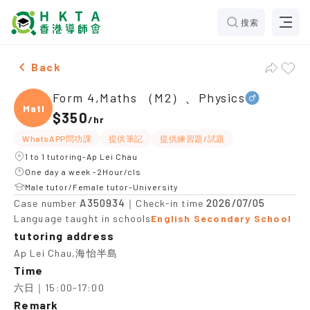
搜索
Male Form 4,Maths （M2）、Physics，Ap Lei Chau Tuit
Back
Form 4,Maths （M2）、Physics
Maths
$350
/
hr
WhatsAPP問功課
提供筆記
提供練習題/試題
1 to 1 tutoring-Ap Lei Chau
One day a week -2Hour/cls
Male tutor/Female tutor-University
A350934
2026/07/05
Case number
｜Check-in time
Language taught in schools
English Secondary School
tutoring address
Ap Lei Chau,海怡半島
Time
六日｜15:00-17:00
Remark