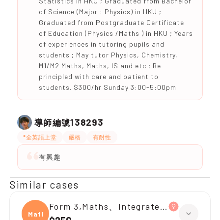
Statistics in HKU ; Graduated from Bachelor
of Science (Major : Physics) in HKU ;
Graduated from Postgraduate Certificate
of Education (Physics /Maths ) in HKU ; Years
of experiences in tutoring pupils and
students ; May tutor Physics, Chemistry,
M1/M2 Maths, Maths, IS and etc ; Be
principled with care and patient to
students. $300/hr Sunday 3:00-5:00pm
138293
導師編號
*全英語上堂
嚴格
有耐性
有興趣
Similar cases
Form 3,Maths、Integrated Science
Maths