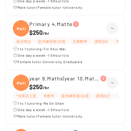
One day a week -1.5Hour/cls
Male tutor/Female tutor-University
Primary 4,Maths
Maths
$250
/
hr
提供筆記
提供練習題/試題
互動教學
課程設計
有耐性
1 to 1 tutoring-Tin Shui Wai
One day a week -1.5Hour/cls
Female tutor-University Graduated
year 9,Maths|year 10,Maths
Maths
$250
/
hr
*全英語上堂
有耐性
提供練習題/試題
課程設計
題目講
1 to 1 tutoring-Ma On Shan
One day a week -1.5Hour/cls
Male tutor/Female tutor-University