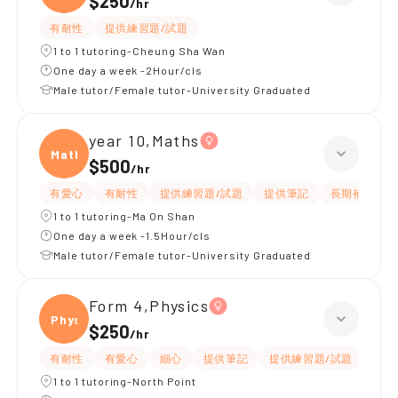
$250
/
hr
有耐性
提供練習題/試題
1 to 1 tutoring-Cheung Sha Wan
One day a week -2Hour/cls
Male tutor/Female tutor-University Graduated
year 10,Maths
Maths
$500
/
hr
有愛心
有耐性
提供練習題/試題
提供筆記
長期補習
1 to 1 tutoring-Ma On Shan
One day a week -1.5Hour/cls
Male tutor/Female tutor-University Graduated
Form 4,Physics
Physi
$250
/
hr
有耐性
有愛心
細心
提供筆記
提供練習題/試題
指導
1 to 1 tutoring-North Point