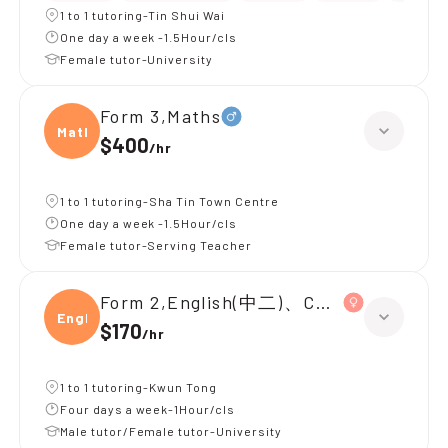
1 to 1 tutoring-Tin Shui Wai
One day a week -1.5Hour/cls
Female tutor-University
Form 3,Maths
Maths
$400
/
hr
1 to 1 tutoring-Sha Tin Town Centre
One day a week -1.5Hour/cls
Female tutor-Serving Teacher
Form 2,English(中二)、Chinese(中二)、
Engli
$170
/
hr
1 to 1 tutoring-Kwun Tong
Four days a week-1Hour/cls
Male tutor/Female tutor-University