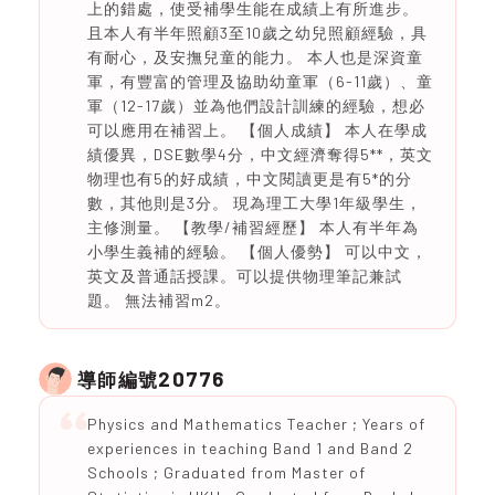
上的錯處，使受補學生能在成績上有所進步。
且本人有半年照顧3至10歲之幼兒照顧經驗，具
有耐心，及安撫兒童的能力。 本人也是深資童
軍，有豐富的管理及協助幼童軍（6-11歲）、童
軍（12-17歲）並為他們設計訓練的經驗，想必
可以應用在補習上。 【個人成績】 本人在學成
績優異，DSE數學4分，中文經濟奪得5**，英文
物理也有5的好成績，中文閱讀更是有5*的分
數，其他則是3分。 現為理工大學1年級學生，
主修測量。 【教學/補習經歷】 本人有半年為
小學生義補的經驗。 【個人優勢】 可以中文，
英文及普通話授課。可以提供物理筆記兼試
題。 無法補習m2。
20776
導師編號
Physics and Mathematics Teacher ; Years of
experiences in teaching Band 1 and Band 2
Schools ; Graduated from Master of