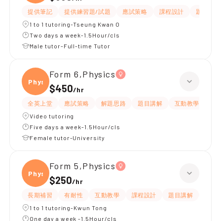
提供筆記
提供練習題/試題
應試策略
課程設計
題目講解
1 to 1 tutoring-Tseung Kwan O
Two days a week-1.5Hour/cls
Male tutor-Full-time Tutor
Form 6,Physics
Physi
$450
/
hr
全英上堂
應試策略
解題思路
題目講解
互動教學
有
Video tutoring
Five days a week-1.5Hour/cls
Female tutor-University
Form 5,Physics
Physi
$250
/
hr
長期補習
有耐性
互動教學
課程設計
題目講解
提供
1 to 1 tutoring-Kwun Tong
One day a week -1.5Hour/cls