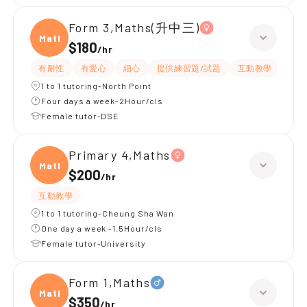
Form 3,Maths(升中三)
Maths
$180
/
hr
有耐性
有愛心
細心
提供練習題/試題
互動教學
題目
1 to 1 tutoring-North Point
Four days a week-2Hour/cls
Female tutor-DSE
Primary 4,Maths
Maths
$200
/
hr
互動教學
1 to 1 tutoring-Cheung Sha Wan
One day a week -1.5Hour/cls
Female tutor-University
Form 1,Maths
Maths
$350
/
hr