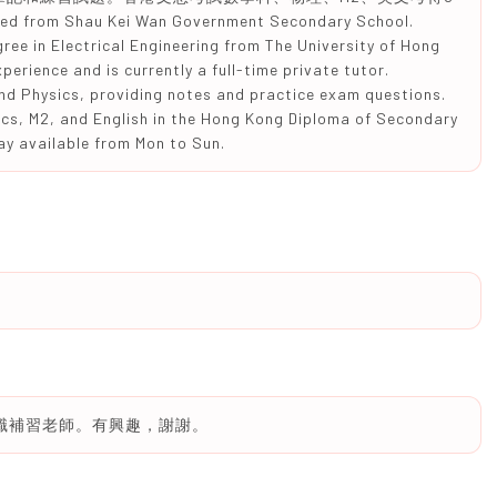
 Shau Kei Wan Government Secondary School.
ree in Electrical Engineering from The University of Hong
perience and is currently a full-time private tutor.
nd Physics, providing notes and practice exam questions.
ics, M2, and English in the Hong Kong Diploma of Secondary
ay available from Mon to Sun.
全職補習老師。有興趣，謝謝。