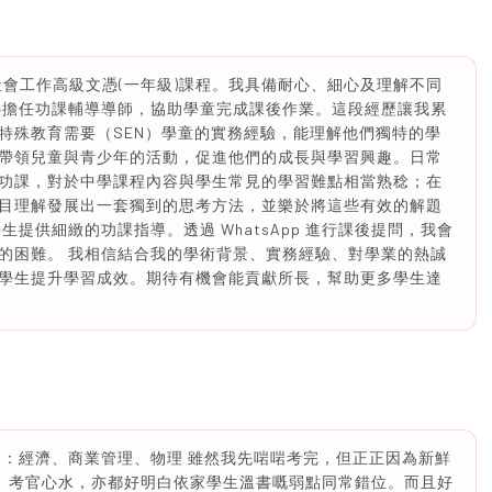
的社會工作高級文憑(一年級)課程。我具備耐心、細心及理解不同
心擔任功課輔導導師，協助學童完成課後作業。這段經歷讓我累
特殊教育需要（SEN）學童的實務經驗，能理解他們獨特的學
帶領兒童與青少年的活動，促進他們的成長與學習興趣。日常
功課，對於中學課程內容與學生常見的學習難點相當熟稔；在
目理解發展出一套獨到的思考方法，並樂於將這些有效的解題
提供細緻的功課指導。透過 WhatsApp 進行課後提問，我會
的困難。 我相信結合我的學術背景、實務經驗、對學業的熱誠
學生提升學習成效。期待有機會能貢獻所長，幫助更多學生達
中選修：經濟、商業管理、物理 雖然我先啱啱考完，但正正因為新鮮
勢、考官心水，亦都好明白依家學生溫書嘅弱點同常錯位。而且好