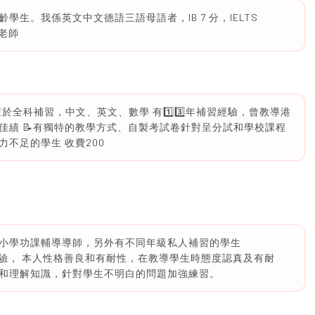
生。我係英文中文德語三語母語者，IB 7 分，IELTS
科老師
擅於全科補習，中文、英文、數學 有1️⃣3️⃣年補習經驗，曾教導港
佳績 📝有獨特的教學方式、自製考試卷針對呈分試和學校課程
不足的學生 收費200
小學功課輔導導師，另外有不同年級私人補習的學生
朋友富有經驗， 本人性格善良和有耐性，在教導學生時態度認真及有耐
和理解知識，針對學生不明白的問題加強練習。