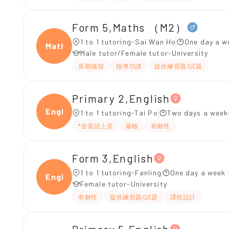
Form 5,Maths （M2）
1 to 1 tutoring-Sai Wan Ho
One day a w
Maths
Male tutor/Female tutor-University
長期補習
指導功課
提供練習題/試題
Primary 2,English
Engli
1 to 1 tutoring-Tai Po
Two days a week
*全英語上堂
嚴格
有耐性
Form 3,English
1 to 1 tutoring-Fanling
One day a week 
Engli
Female tutor-University
有耐性
提供練習題/試題
課程設計