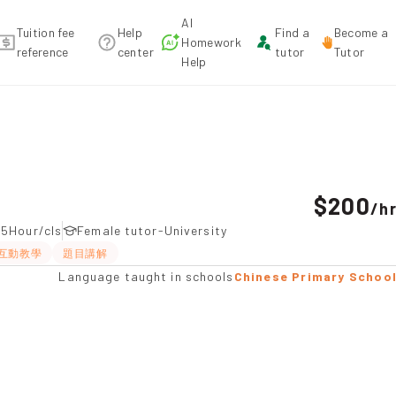
AI
Tuition fee
Help
Find a
Become a
Homework
reference
center
tutor
Tutor
Help
n recommendation
$200
/
h
.5Hour/cls
Female tutor-University
互動教學
題目講解
Language taught in schools
Chinese Primary Schoo