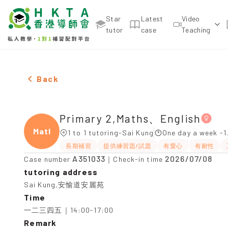
Star
Latest
Video
tutor
case
Teaching
Female Primary 2,Maths、English，Sai Kung Tuitio
Back
Primary 2,Maths、English
Maths
1 to 1 tutoring-Sai Kung
One day a week -1
長期補習
提供練習題/試題
有愛心
有耐性
A351033
2026/07/08
Case number
｜Check-in time
tutoring address
Sai Kung,安愉道安麗苑
Time
一二三四五｜14:00-17:00
Remark