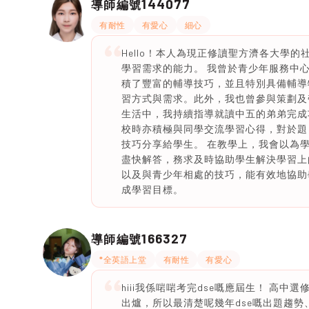
144077
導師編號
有耐性
有愛心
細心
Hello！本人為現正修讀聖方濟各大學
學習需求的能力。 我曾於青少年服務中
積了豐富的輔導技巧，並且特別具備輔導
習方式與需求。此外，我也曾參與策劃及
生活中，我持續指導就讀中五的弟弟完成
校時亦積極與同學交流學習心得，對於題
技巧分享給學生。 在教學上，我會以為學生
盡快解答，務求及時協助學生解決學習上
以及與青少年相處的技巧，能有效地協助
成學習目標。
166327
導師編號
*全英語上堂
有耐性
有愛心
hiii我係啱啱考完dse嘅應屆生！ 高
出爐，所以最清楚呢幾年dse嘅出題趨