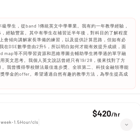
年級學生，從band 1傳統英文中學畢業。我有約一年教學經驗，
學校y2,5，經驗豐富。其中有學生在補習近半年後，對科目的了解程度
堂上會傾向講解家長準備的練習，以及提供計算思路，但如有必
我在DSE數學曾由2升5，所以明白如何才能有效提升成績，面
mind map等不同學習資源和思維導圖去輔助學生將學過的單字融
學生用英文思考。我個人英文說話曾經只有19/28，後來找對了方
ut off) 。我曾獲得學校辦法最佳進步獎、全班第二、科技金融領導能
獎學金的offer。希望通過自然有趣的教學方法，為學生提高成
$420
/
hr
 week-1.5Hour/cls