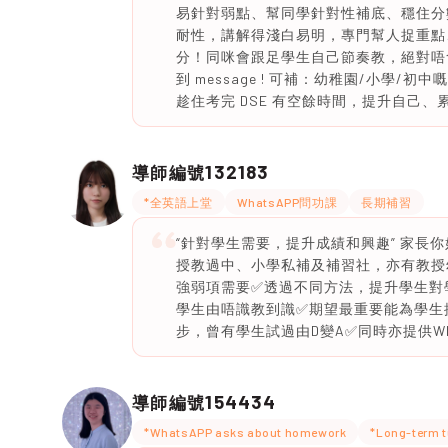
易針對弱點、幫同學針對性補底、穩住分
耐性，講解得淺白易明，專門幫人捉重點、
分！同咪會跟足學生自己節奏教，絕對唔
到 message ! 可補：幼稚園/小學
趁住考完 DSE 有空餘時間，提升自己
132183
導師編號
*全英語上堂
WhatsAPP問功課
長期補習
“針對學生需要，提升成績和興趣” 家長
授教過中、小學私補及補習社，亦有教授
強弱項需要✅透過不同方法，提升學生對
學生由唔識教到識✅期望最重要能為學生
步，曾有學生試過由D變A✅同時亦提供Wh
154434
導師編號
*WhatsAPP asks about homework
*Long-term t