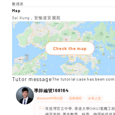
數感差
Map
Sai Kung，安愉道安麗苑
Check the map
Tutor message
The tutorial case has been com
168164
導師編號
WhatsAPP問功課
長期補習
全英上堂
筲箕灣官立中學, 香港大學(HKU)電機工程(Ele
補習老師. 專攻數學、科學、物理科提供