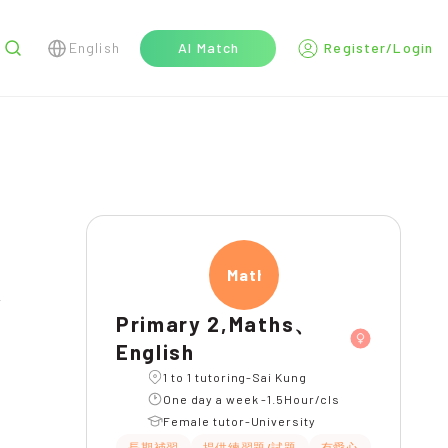
English
AI Match
Register/Login
r
Maths
l
Primary 2,Maths、
English
1 to 1 tutoring-Sai Kung
One day a week -1.5Hour/cls
Female tutor-University
長期補習
提供練習題/試題
有愛心