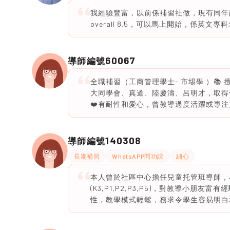
我經驗豐富，以前係補習社做，現有同年齡學
overall 8.5，可以馬上開始，係英文專
60067
導師編號
全職補習（工商管理學士- 市埸學 ）📚 
大同學會、真道、陸慶濤、呂明才，取得
❤️有耐性和愛心，曾教導過度活躍或專注力
140308
導師編號
長期補習
WhatsAPP問功課
細心
本人曾於社區中心擔任兒童托管班導師，
(K3,P1,P2,P3,P5)，對教導小
性，教學模式輕鬆，務求令學生容易明白