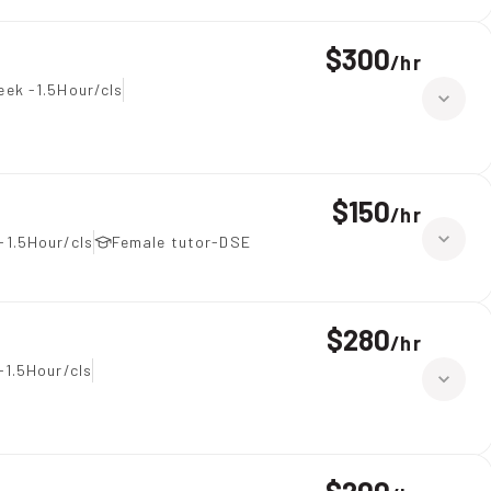
$300
/
hr
eek -1.5Hour/cls
$150
/
hr
-1.5Hour/cls
Female tutor-DSE
$280
/
hr
-1.5Hour/cls