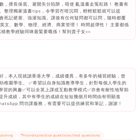
數，擅長保底、避開失分陷阱，唔使 亂溫書走冤枉路！ 教書有
整理獨家溫書tips，令學習冇咁沉悶，輕輕鬆鬆就可以提
會死記硬塞、強灌知識。課後有任何疑問都可以問，隨時都覆
/初中嘅英文、數學、物理、經濟、商業管理！ 時間超彈性！ 主要都係
、累積教學經驗同咪最緊要嘅係！幫到貴子女><
你好，本人現就讀香港大學，成績優異，有多年的補習經驗，曾
幼稚園學生。 ✅希望以自身知識教導學生，針對每個人學生的
學習的興趣✅可以全英上課或互動教學模式✅亦會有耐性地幫助
提升成績，其中有學生的成績在短短幾個月時間由有明顯進
atsApp 問功課服務，有需要可以提供練習和筆記，謝謝！
utoring
*Provide practice questions/test questions