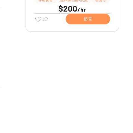
$200
/
hr
留言