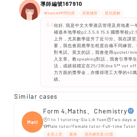
167910
導師編號
WhatsAPP問功課
長期補習
題目講解
你好, 我是中文大學酒店管理及房地產一
補過本地學校p2,3,5,6 f5,6 國際
上升，尤其數學提升了近10分。我在課
要，我也會因應學生程度自備不同練習。
對考試。英文的話，我會使用quizlet/
入文章。教speaking對話，我會引導
法，成績就穩定在25/28(dse 5** c
力方面的獎學金，亦獲得理工大學的40萬
績。
Similar cases
Form 4,Maths、Chemistry
1 to 1 tutoring-Siu Lik Yuen
Two days a
Maths
Male tutor/Female tutor-Full-time Tutor
全英上堂
嚴格
提供練習題/試題