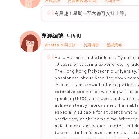
課程設計
提供練習題/試題
長期補習
有興趣！星期一至六都可安排上課。
141410
導師編號
WhatsAPP問功課
長期補習
應試策略
Hello Parents and Students, My name is
10 years of tutoring experience. I gra
The Hong Kong Polytechnic University. 
passionate about breaking down compl
lessons. I am known for being patient,
extensive experience working with stu
speaking (NCS) and special educationa
achieve steady improvement. I am able 
especially suitable for students who w
proficiency at the same time. Whether 
aviation and aerospace-related enrich
to each student’s level and goals. I st