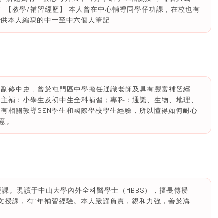
6/4 【教學/補習經歷】 本人曾在中心輔導同學仔功課，在校也有
可提供本人編寫的中一至中六個人筆記
 副修中史，曾於屯門區中學擔任通識老師及具有豐富補習經
 主補：小學生及初中生全科補習；專科：通識、生物、地理、
具有相關教導SEN學生和國際學校學生經驗，所以懂得如何耐心
意。
英授課。現讀于中山大學內外全科醫學士（MBBS），擅長傳授
英文授課，有1年補習經驗。本人嚴謹負責，親和力強，善於溝