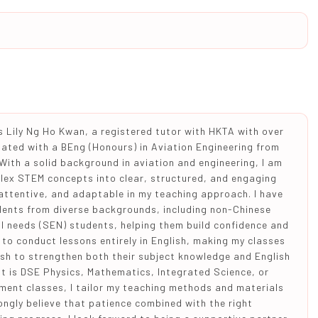
 Lily Ng Ho Kwan, a registered tutor with HKTA with over
duated with a BEng (Honours) in Aviation Engineering from
With a solid background in aviation and engineering, I am
ex STEM concepts into clear, structured, and engaging
 attentive, and adaptable in my teaching approach. I have
dents from diverse backgrounds, including non-Chinese
l needs (SEN) students, helping them build confidence and
to conduct lessons entirely in English, making my classes
ish to strengthen both their subject knowledge and English
it is DSE Physics, Mathematics, Integrated Science, or
ment classes, I tailor my teaching methods and materials
rongly believe that patience combined with the right