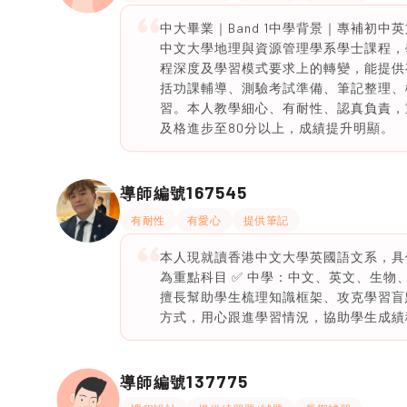
中大畢業｜Band 1中學背景｜專補初中
中文大學地理與資源管理學系學士課程，
程深度及學習模式要求上的轉變，能提供
括功課輔導、測驗考試準備、筆記整理、
習。本人教學細心、有耐性、認真負責，
及格進步至80分以上，成績提升明顯。
167545
導師編號
有耐性
有愛心
提供筆記
本人現就讀香港中文大學英國語文系，具備
為重點科目 ✅ 中學：中文、英文、生物
擅長幫助學生梳理知識框架、攻克學習盲
方式，用心跟進學習情況，協助學生成績
137775
導師編號