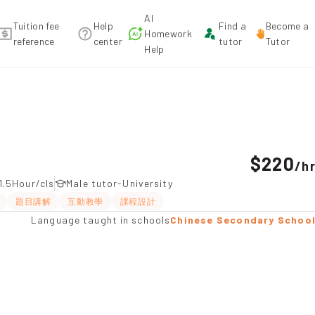
AI
Tuition fee
Help
Find a
Become a
Homework
reference
center
tutor
Tutor
Help
ation
$220
/
h
1.5Hour/cls
Male tutor-University
題目講解
互動教學
課程設計
Language taught in schools
Chinese Secondary Schoo