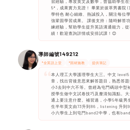
習經驗，專攻英文及數學，曾協助學生在
5*，成果實力見證！ 畢業於拔萃男書院 (
學特色 耐心細緻、熱誠投入，關注每位
強鞏固學習成果。 課後支持：隨時解答
練經驗，幫助學生提升英語溝通能力，從
績！歡迎查詢詳情或安排試課！😊
149212
導師編號
*全英語上堂
*因材施教
提供筆記
本人理工大學護理學生大三。中文 level5
章，找出背後意思來解答題目，熟悉答題技巧
小3去到中六不等。曾經為屯門碼頭中型
授學生做中文試卷技巧及釐清知識點。大量
通上要注意什麼。補習過，小學5年級男生
生半年英文由73升到86，listening
小六學生上到屯門band2中學，也有ba