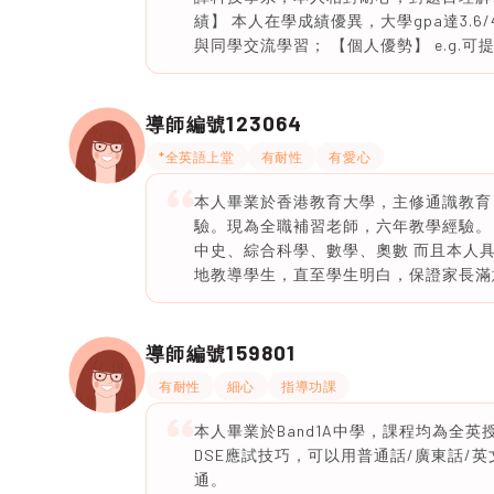
績】 本人在學成績優異，大學gpa達3.
與同學交流學習； 【個人優勢】 e.g.
123064
導師編號
*全英語上堂
有耐性
有愛心
本人畢業於香港教育大學，主修通識教育
驗。現為全職補習老師，六年教學經驗。
中史、綜合科學、數學、奧數 而且本人
地教導學生，直至學生明白，保證家長滿
159801
導師編號
有耐性
細心
指導功課
本人畢業於Band1A中學，課程均為全
DSE應試技巧，可以用普通話/廣東話/
通。