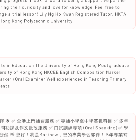
ing progress. I look forward to being a supportive partner
iring their curiosity and love for knowledge. Feel free to
nge a trial lesson! Lily Ng Ho Kwan Registered Tutor, HKTA
 Hong Kong Polytechnic University
ate in Education The University of Hong Kong Postgraduate
versity of Hong Kong HKCEE English Composition Marker
arker /Oral Examiner Well experienced in Teaching Primary
dents
擇 🌟 ✅ 全港上門補習服務 ✅ 專補小學至中學英數科目 ✅ 多年
功課及作文批改服務 ✅ 口試訓練專項 (Oral Speaking) ✅ 學
 👋 您好！我是Matthew，您的專業學習夥伴！ 5年專業補