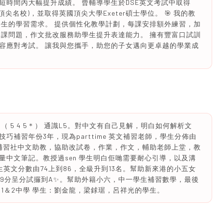
短時間內大幅提升成績。 曾輔導學生於DSE英文考試中取得
頂尖名校)，並取得英國頂尖大學Exeter碩士學位。 🎯 我的教
學生的學習需求。 提供個性化教學計劃，每課安排額外練習，加
功課問題，作文批改服務助學生提升表達能力。 擁有豐富口試訓
容應對考試。 讓我與您攜手，助您的子女邁向更卓越的學業成
 （ 5 4 5＊） 通識L5。對中文有自己見解，明白如何解析文
補習年份3年，現為parttime 英文補習老師，學生分佈由
補習社中文助教，協助改試卷，作業，作文，輔助老師上堂，教
中文筆記。教授過sen 學生明白佢哋需要耐心引導，以及溝
英文分數由74上到86，全級升到13名。幫助新來港的小五女
 升到99分呈分試攞到A✨️。幫助外籍小六，中一學生補習數學，最後
nd1＆2中學 學生：劉金龍，梁銶琚，呂祥光的學生。