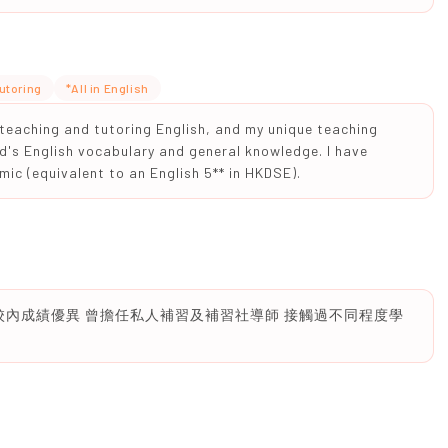
utoring
*All in English
n teaching and tutoring English, and my unique teaching
ld's English vocabulary and general knowledge. I have
mic (equivalent to an English 5** in HKDSE).
校 校內成績優異 曾擔任私人補習及補習社導師 接觸過不同程度學