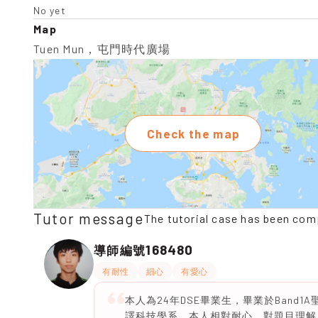
No yet
Map
Tuen Mun，屯門時代廣場
Check the map
Tutor message
The tutorial case has been com
168480
導師編號
有耐性
細心
有愛心
本人為24年DSE畢業生，畢業於Ban
譯科技學系，本人相對耐心，對題目理解