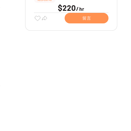
$220
/
hr
留言