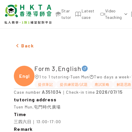
Star
Latest
Video
tutor
case
Teaching
Male Form 3,English，Tuen Mun Tuition recommend
Back
Form 3,English
Engli
1 to 1 tutoring-Tuen Mun
Two days a week-
提供筆記
提供練習題/試題
應試策略
解題思路
A351034
2026/07/15
Case number
｜Check-in time
tutoring address
Tuen Mun,屯門時代廣場
Time
三四六日｜13:00-17:00
Remark