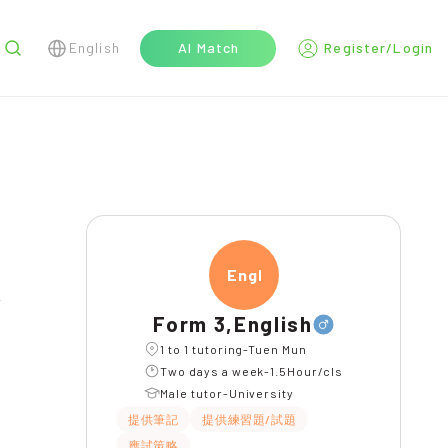
English
AI Match
Register/Login
r
Engli
l
Form 3,English
1 to 1 tutoring-Tuen Mun
Two days a week-1.5Hour/cls
Male tutor-University
提供筆記
提供練習題/試題
應試策略