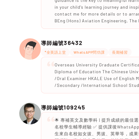
guidance is the key to meaningful learn
in your child’s learning journey and insp
contact me for more details or to arra
BEng (Hons) Aviation Engineering, The
36432
導師編號
*全英語上堂
WhatsAPP問功課
長期補習
Overseas University Graduate Certific
Diploma of Education The Chinese Uni
/Oral Examiner HKALE Use of English M
/Secondary /International School Stu
109245
導師編號
🌟 專補英文及數學科 | 提升成績的最佳選
名校學生輔導經驗 ✅ 提供課後WhatsApp問
生來自名校如女拔、男拔、英華等，成果斐然