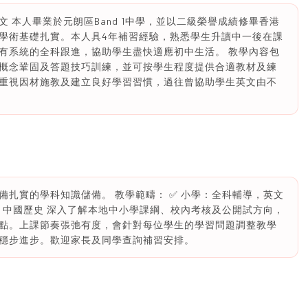
英文 本人畢業於元朗區Band 1中學，並以二級榮譽成績修畢香港
學術基礎扎實。本人具4年補習經驗，熟悉學生升讀中一後在課
有系統的全科跟進，協助學生盡快適應初中生活。 教學內容包
概念鞏固及答題技巧訓練，並可按學生程度提供合適教材及練
重視因材施教及建立良好學習習慣，過往曾協助學生英文由不
扎實的學科知識儲備。 教學範疇： ✅ 小學：全科輔導，英文
、中國歷史 深入了解本地中小學課綱、校內考核及公開試方向，
點。上課節奏張弛有度，會針對每位學生的學習問題調整教學
穩步進步。歡迎家長及同學查詢補習安排。