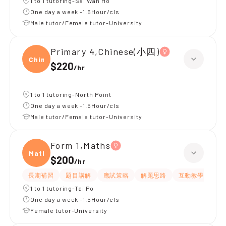
1 to 1 tutoring-Sai Wan Ho
One day a week -1.5Hour/cls
Male tutor/Female tutor-University
Primary 4,Chinese(小四)
Chine
$220
/
hr
1 to 1 tutoring-North Point
One day a week -1.5Hour/cls
Male tutor/Female tutor-University
Form 1,Maths
Maths
$200
/
hr
長期補習
題目講解
應試策略
解題思路
互動教學
指
1 to 1 tutoring-Tai Po
One day a week -1.5Hour/cls
Female tutor-University