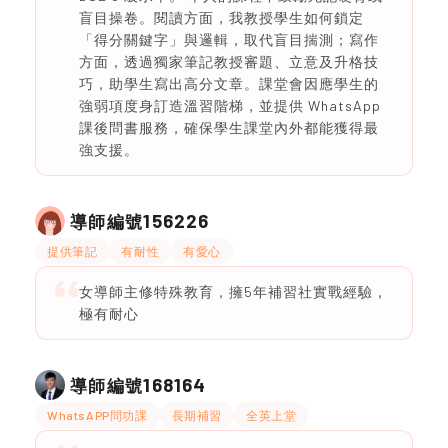
盲目操卷。閱讀方面，我教授學生如何鎖定
「得分關鍵字」與邏輯，取代盲目揣測；寫作
方面，透過獨家筆記教授審題、立意及升格技
巧，助學生寫出高分文章。課堂會因應學生的
強弱項度身訂造溫習階梯，並提供 WhatsApp
課後問書服務，確保學生課堂內外都能獲得最
強支援。
156226
導師編號
提供筆記
有耐性
有愛心
女導師主修特殊教育，擁5年補習社實戰經驗，
極有耐心
168164
導師編號
WhatsAPP問功課
長期補習
全英上堂