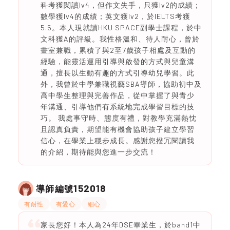
科考獲閱讀lv4，但作文失手，只獲lv2的成績；
數學獲lv4的成績；英文獲lv2，於IELTS考獲
5.5。本人現就讀HKU SPACE副學士課程，於中
文科獲A的評級。我性格溫和、待人耐心，曾於
畫室兼職，累積了與2至7歲孩子相處及互動的
經驗，能靈活運用引導與啟發的方式與兒童溝
通，擅長以生動有趣的方式引導幼兒學習。此
外，我曾於中學兼職視藝SBA導師，協助初中及
高中學生整理與完善作品，從中掌握了與青少
年溝通、引導他們有系統地完成學習目標的技
巧。 我處事守時、態度有禮，對教學充滿熱忱
且認真負責，期望能有機會協助孩子建立學習
信心，在學業上穩步成長。感謝您撥冗閱讀我
的介紹，期待能與您進一步交流！
152018
導師編號
有耐性
有愛心
細心
家長您好！本人為24年DSE畢業生，於band1中