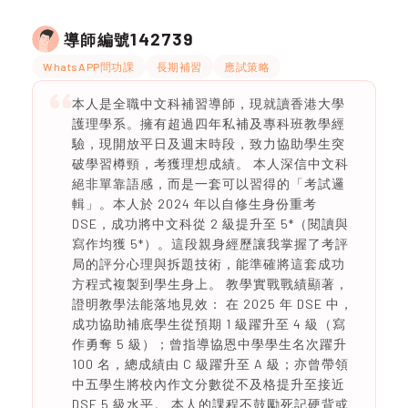
142739
導師編號
WhatsAPP問功課
長期補習
應試策略
本人是全職中文科補習導師，現就讀香港大學
護理學系。擁有超過四年私補及專科班教學經
驗，現開放平日及週末時段，致力協助學生突
破學習樽頸，考獲理想成績。 本人深信中文科
絕非單靠語感，而是一套可以習得的「考試邏
輯」。本人於 2024 年以自修生身份重考
DSE，成功將中文科從 2 級提升至 5*（閱讀與
寫作均獲 5*）。這段親身經歷讓我掌握了考評
局的評分心理與拆題技術，能準確將這套成功
方程式複製到學生身上。 教學實戰戰績顯著，
證明教學法能落地見效： 在 2025 年 DSE 中，
成功協助補底學生從預期 1 級躍升至 4 級（寫
作勇奪 5 級）；曾指導協恩中學學生名次躍升
100 名，總成績由 C 級躍升至 A 級；亦曾帶領
中五學生將校內作文分數從不及格提升至接近
DSE 5 級水平。 本人的課程不鼓勵死記硬背或