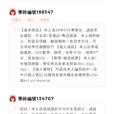
168347
導師編號
有愛心
細心
有耐性
【基本情況】 本人為26年DSE畢業生，讀拔萃
女書院，可全英/普通話/粵語授課，本人相對耐
心，對題目理解、解題獨有一套思考方法，可
分享給學生相關技巧 【個人成績】 本人在學成
績優異，DSE數學，物理，化學 5*分，地理5**
分，其他為5分； 【教學/補習經歷】 本人有1
年補習經驗，學生來自多家名校如dbs, dgjs,
dgs； 【個人優勢】 可提供本人編寫的中一至
中六個人筆記 以獲得多家外國名校物理系offer
如kcl ucl imperial
134707
導師編號
您好！本人目前就讀於中大中文系碩士，成績