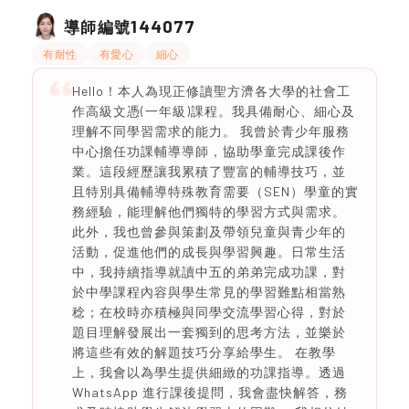
144077
導師編號
有耐性
有愛心
細心
Hello！本人為現正修讀聖方濟各大學的社會工
作高級文憑(一年級)課程。我具備耐心、細心及
理解不同學習需求的能力。 我曾於青少年服務
中心擔任功課輔導導師，協助學童完成課後作
業。這段經歷讓我累積了豐富的輔導技巧，並
且特別具備輔導特殊教育需要（SEN）學童的實
務經驗，能理解他們獨特的學習方式與需求。
此外，我也曾參與策劃及帶領兒童與青少年的
活動，促進他們的成長與學習興趣。日常生活
中，我持續指導就讀中五的弟弟完成功課，對
於中學課程內容與學生常見的學習難點相當熟
稔；在校時亦積極與同學交流學習心得，對於
題目理解發展出一套獨到的思考方法，並樂於
將這些有效的解題技巧分享給學生。 在教學
上，我會以為學生提供細緻的功課指導。透過
WhatsApp 進行課後提問，我會盡快解答，務