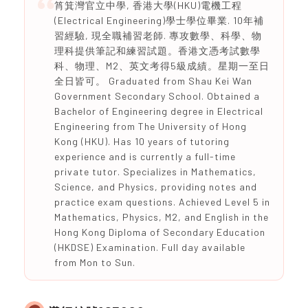
筲箕灣官立中學, 香港大學(HKU)電機工程
(Electrical Engineering)學士學位畢業. 10年補
習經驗, 現全職補習老師. 專攻數學、科學、物
理科提供筆記和練習試題。香港文憑考試數學
科、物理、M2、英文考得5級成績。星期一至日
全日皆可。 Graduated from Shau Kei Wan
Government Secondary School. Obtained a
Bachelor of Engineering degree in Electrical
Engineering from The University of Hong
Kong (HKU). Has 10 years of tutoring
experience and is currently a full-time
private tutor. Specializes in Mathematics,
Science, and Physics, providing notes and
practice exam questions. Achieved Level 5 in
Mathematics, Physics, M2, and English in the
Hong Kong Diploma of Secondary Education
(HKDSE) Examination. Full day available
from Mon to Sun.