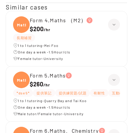
Similar cases
Form 4,Maths （M2）
Maths
$200
/
hr
長期補習
1 to 1 tutoring-Mei Foo
One day a week -1.5Hour/cls
Female tutor-University
Form 5,Maths
Maths
$260
/
hr
*dse 5*
提供筆記
提供練習題/試題
有耐性
互動教學
1 to 1 tutoring-Quarry Bay and Tai Koo
One day a week -1.5Hour/cls
Male tutor/Female tutor-University
Form 6,Maths、Chemistry