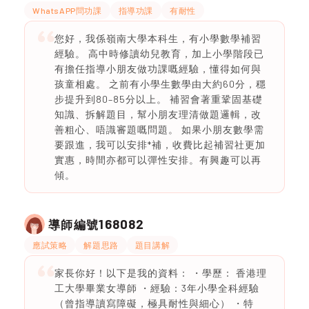
WhatsAPP問功課
指導功課
有耐性
您好，我係嶺南大學本科生，有小學數學補習
經驗。 高中時修讀幼兒教育，加上小學階段已
有擔任指導小朋友做功課嘅經驗，懂得如何與
孩童相處。 之前有小學生數學由大約60分，穩
步提升到80–85分以上。 補習會著重鞏固基礎
知識、拆解題目，幫小朋友理清做題邏輯，改
善粗心、唔識審題嘅問題。 如果小朋友數學需
要跟進，我可以安排*補，收費比起補習社更加
實惠，時間亦都可以彈性安排。有興趣可以再
傾。
168082
導師編號
應試策略
解題思路
題目講解
家長你好！以下是我的資料： ・學歷： 香港理
工大學畢業女導師 ・經驗：3年小學全科經驗
（曾指導讀寫障礙，極具耐性與細心） ・特