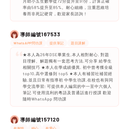
月助小五生數學從72分提升至91分，計算正確
率由58%提升至85%。耐心細緻，注重思維培
養而非死記硬背，歡迎家長諮詢！
167533
導師編號
WhatsAPP問功課
提供筆記
題目講解
★本人為26年DSE畢業生,本人相對耐心, 對題
目理解、解題獨有一套思考方法,可分享 給學生
相關技巧 ★本人在學成績優異, 初中曾考獲全級
top10,高中選修則 top5 ★本人有補習社補習經
驗,並且日常有指導初 中學生功課,在校也有與同
學交流學習; 可提供本人編寫的中一至中六個人
筆記 可使用流利的粵語及普通話進行授課 歡迎
隨時WhatsApp 問功課
157120
導師編號
有耐性
細心
有愛心