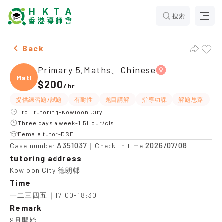
搜索
Female Primary 5,Maths、Chinese，Kowloon City Tuit
Back
Primary 5,Maths、Chinese
Maths
$200
/
hr
提供練習題/試題
有耐性
題目講解
指導功課
解題思路
1 to 1 tutoring-Kowloon City
Three days a week-1.5Hour/cls
Female tutor-DSE
A351037
2026/07/08
Case number
｜Check-in time
tutoring address
Kowloon City,德朗邨
Time
一二三四五｜17:00-18:30
Remark
9月開始