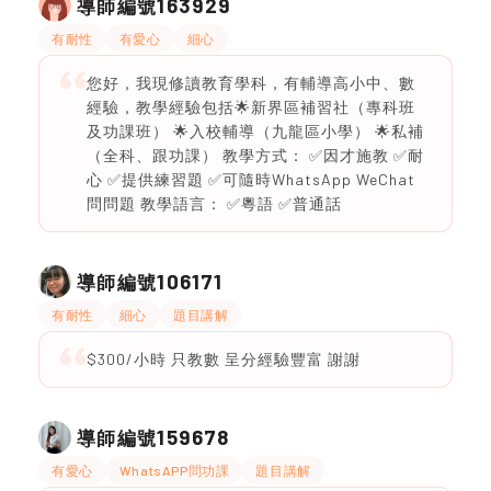
163929
導師編號
有耐性
有愛心
細心
您好，我現修讀教育學科，有輔導高小中、數
經驗，教學經驗包括🌟新界區補習社（專科班
及功課班） 🌟入校輔導（九龍區小學） 🌟私補
（全科、跟功課） 教學方式： ✅因才施教 ✅耐
心 ✅提供練習題 ✅可隨時WhatsApp WeChat
問問題 教學語言： ✅粵語 ✅普通話
106171
導師編號
有耐性
細心
題目講解
$300/小時 只教數 呈分經驗豐富 謝謝
159678
導師編號
有愛心
WhatsAPP問功課
題目講解