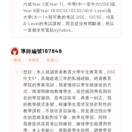
六或Year 2至Year 7)、中學(中一至中六(DSE)或
Year 8至Year 13(IGCSE/GCSE/IB/A-Level)及
大學(大一) ⭐️我可教的考試:DSE、IGCSE、IB及
A-Level的考試課程，而且從沒有間斷過，所以
一直都非常緊貼syllabus。
167848
導師編號
嚴格
有耐性
有愛心
您好，本人就讀香港教育大學中文教育系，DSE
中文5*，具備超過三年的私補經驗。經過教育
學院的專業培訓，我更懂得以學生能接收的方
式，簡潔明瞭地教懂學生，並挖掘同學長期存
在的學習漏洞、思考誤區等，再逐一糾正。我
的教學模式多變，根據學生需求安排針對性的
教學課程，不鼓吹盲目操卷，而是通过找出學
生的思維盲點對症下藥，效率化學習。同時，
我會提供高質筆記和練習，確保學生能運用所
學。本人有耐心，善觀察學生狀態，調整學習