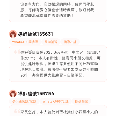
節奏與方向。高效授課的同時，確保同學狀
態。導師有愛心但也會適時嚴厲，歡迎補我，
希望能為你提供你需要的幫助！
165631
導師編號
WhatsAPP問功課
長期補習
指導功課
你好👋🏻我係2025 Dse考生，中文5* （閱讀5/
作文5**） 本人有耐性，鍾意同小朋友相處，可
提供趣味學習，按學生需要使用不同技巧幫助
理解題目知識。按照學生需要加堂及彈性時間
安排，亦會提供大量練習＋自製筆記。
156794
導師編號
提供練習題/試題
WhatsAPP問功課
提供筆記
家長您好，本人曾於補習社擔任小四至小六的