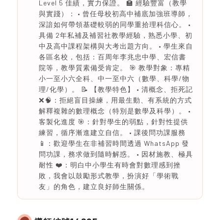
Level 5 佳績，實力保證。 🏫 經驗豐富（教學
與實踐）： • 曾任母校初高中補底加強班導師，
深諳如何帶領基礎較弱的同學重拾理科信心。 •
具備 2年私補及補習社教學經驗，熟悉小學、初
中及高中課程架構與大考出題方向。 • 學生來自
各區名校，包括：百周年李兆忠中學、宏信書
院等，教學質素備受肯定。 🎯 教學對象：專精
小一至小六全科、中一至中六（數學、科學/物
理/化學）。 📝 【教學特色】 • 清概念、拒死記
❌🧠：拒絕盲目操練，用最生動、有系統的方式
解釋複雜的數理概念（特別是數學及科學）。 •
客製化進度 🎯：針對學生的弱點，針對性提供
練習，循序漸進建立自信。 • 課後問功課服務
📱：歡迎學生在非補習時間透過 WhatsApp 發
問功課，務求做到隨時解惑。 • 因材施教、極具
耐性 ❤️：明白中小學生有時會對數理感到挫
敗，我會以鼓勵形式教學，扮演好「學術戰
友」的角色，建立良好師生關係。