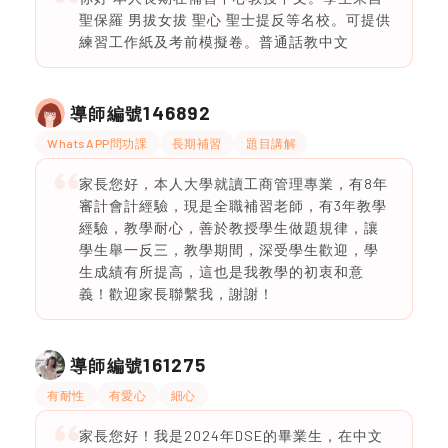
聖保羅 男拔女拔 聖心 聖士提反等名校。可提供
練習工作紙及考前模擬卷。普通話教中文
146892
導師編號
WhatsAPP問功課
長期補習
題目講解
家長您好，本人大學就讀工商管理專業，有8年
審計會計經驗，現是全職補習老師，有3年教學
經驗，教學耐心，善於教授學生做題規律，讓
學生舉一反三，教學期間，深受學生歡迎，學
生成績有所提高，這也是我教學的初衷和意
義！歡迎家長聯繫我，謝謝！
161275
導師編號
有耐性
有愛心
細心
家長您好！我是2024年DSE的畢業生，在中文