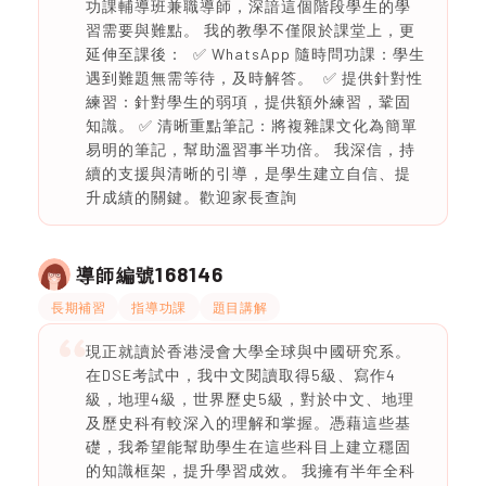
功課輔導班兼職導師，深諳這個階段學生的學
習需要與難點。 我的教學不僅限於課堂上，更
延伸至課後： ✅ WhatsApp 隨時問功課：學生
遇到難題無需等待，及時解答。 ✅ 提供針對性
練習：針對學生的弱項，提供額外練習，鞏固
知識。 ✅ 清晰重點筆記：將複雜課文化為簡單
易明的筆記，幫助溫習事半功倍。 我深信，持
續的支援與清晰的引導，是學生建立自信、提
升成績的關鍵。歡迎家長查詢
168146
導師編號
長期補習
指導功課
題目講解
現正就讀於香港浸會大學全球與中國研究系。
在DSE考試中，我中文閱讀取得5級、寫作4
級，地理4級，世界歷史5級，對於中文、地理
及歷史科有較深入的理解和掌握。憑藉這些基
礎，我希望能幫助學生在這些科目上建立穩固
的知識框架，提升學習成效。 我擁有半年全科