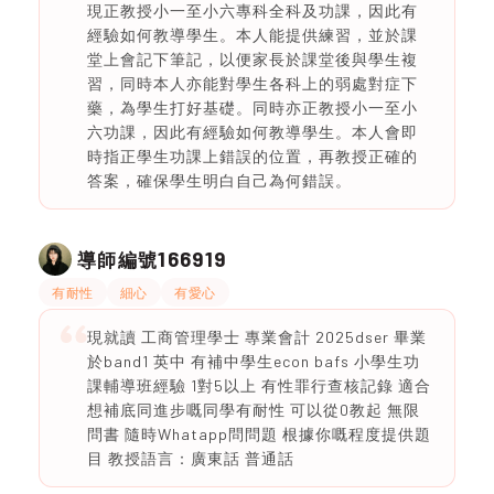
現正教授小一至小六專科全科及功課，因此有
經驗如何教導學生。本人能提供練習，並於課
堂上會記下筆記，以便家長於課堂後與學生複
習，同時本人亦能對學生各科上的弱處對症下
藥，為學生打好基礎。同時亦正教授小一至小
六功課，因此有經驗如何教導學生。本人會即
時指正學生功課上錯誤的位置，再教授正確的
答案，確保學生明白自己為何錯誤。
166919
導師編號
有耐性
細心
有愛心
現就讀 工商管理學士 專業會計 2025dser 畢業
於band1 英中 有補中學生econ bafs 小學生功
課輔導班經驗 1對5以上 有性罪行查核記錄 適合
想補底同進步嘅同學有耐性 可以從0教起 無限
問書 隨時Whatapp問問題 根據你嘅程度提供題
目 教授語言：廣東話 普通話