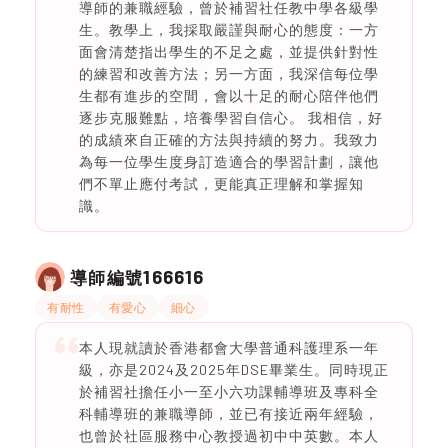
導師的兼職經驗，曾於補習社任教中學各級學
生。教學上，我採取嚴謹與耐心的態度：一方
面會清楚指出學生的不足之處，並提供針對性
的練習和改善方法；另一方面，我深信每位學
生都有進步的空間，會以十足的耐心陪伴他們
逐步克服難點，培養學習自信心。 我相信，好
的成績來自正確的方法與持續的努力。我致力
為每一位學生度身訂造適合的學習計劃，讓他
們不單止應付考試，更能真正理解和掌握知
識。
166616
導師編號
有耐性
有愛心
細心
本人現就讀於香港都會大學普通科護理系一年
級，亦是2024及2025年DSE畢業生。同時現正
於補習社擔任小一至小六功課輔導班及專科全
科輔導班的兼職導師，並已有接近兩年經驗，
也曾於社區服務中心教授過初中中英數。本人