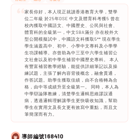
家長你好，本人現正就讀香港教育大學，雙學
位二年級 於25年DSE 中文及體育科考獲5 曾在
校內獲取中國語文、中國歷史、公民與社會、
體育科的全級第一，中文SBA滿分 亦在校外大
型公開模擬試中，中國語文科獲取5** 現在學生
學生涵蓋高中、初中、小學中文專科及小學學
生功課輔導。亦曾助為中三至中六學生補習公
文社會以及初中學生補習中國歷史專科。 本人
有豐富補習教學經驗，能提供詳細筆記以及操
練試題，主張了解內容背後概念，融會貫通，
作答試題。助學生獲取佳績，由不合格轉為合
格，由中等成績升至全級第一。 同時，本人為
中學辯論隊教練，清楚學生邏輯思維謬誤通
病，透過邏輯理解讓學生更快吸收知識，幫助
學生在實用文及長文更有效寫中重點，而且文
筆簡潔而有力。
168410
導師編號