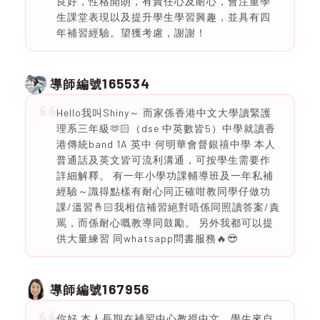
良好，性格開朗，有責任心及耐心，會注重學
生課堂表現以及提升學生學習興趣，並具有四
年補習經驗。望獲考慮，謝謝！
165534
導師編號
Hello我叫Shiny～ 而家係香港中文大學讀緊護
理系三年級🫶🏻（dse 中英數皆5）中學就讀香
港傳統band 1A 英中 何明華會督銀禧中學 本人
普通話及英文皆可流利溝通，可按學生需要作
詳細解釋。 有一年小學功課輔導班及一年私補
經驗～識得點樣有耐心同正確咁教同學仔做功
課/溫習🤞🏻我相信補習絕對唔係同照讀答案/責
罵，而係耐心嘅教導同鼓勵。 另外我都可以提
供大量練習 同whatsapp問書服務🔥😎
167956
導師編號
你好 本人長期在補習中心教授中文。學生來自