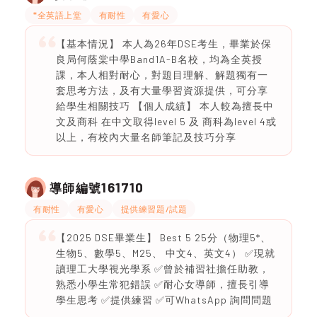
*全英語上堂
有耐性
有愛心
【基本情況】 本人為26年DSE考生，畢業於保
良局何蔭棠中學Band1A-B名校，均為全英授
課，本人相對耐心，對題目理解、解題獨有一
套思考方法，及有大量學習資源提供，可分享
給學生相關技巧 【個人成績】 本人較為擅長中
文及商科 在中文取得level 5 及 商科為level 4或
以上，有校內大量名師筆記及技巧分享
161710
導師編號
有耐性
有愛心
提供練習題/試題
【2025 DSE畢業生】 Best 5 25分（物理5*、
生物5、數學5、M25、 中文4、英文4） ✅現就
讀理工大學視光學系 ✅曾於補習社擔任助教，
熟悉小學生常犯錯誤 ✅耐心女導師，擅長引導
學生思考 ✅提供練習 ✅可WhatsApp 詢問問題