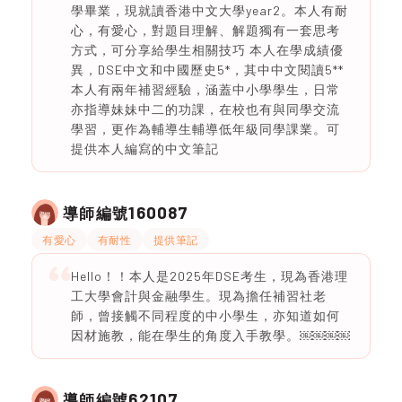
學畢業，現就讀香港中文大學year2。本人有耐
心，有愛心，對題目理解、解題獨有一套思考
方式，可分享給學生相關技巧 本人在學成績優
異，DSE中文和中國歷史5*，其中中文閱讀5**
本人有兩年補習經驗，涵蓋中小學學生，日常
亦指導妹妹中二的功課，在校也有與同學交流
學習，更作為輔導生輔導低年級同學課業。可
提供本人編寫的中文筆記
160087
導師編號
有愛心
有耐性
提供筆記
Hello！！本人是2025年DSE考生，現為香港理
工大學會計與金融學生。現為擔任補習社老
師，曾接觸不同程度的中小學生，亦知道如何
因材施教，能在學生的角度入手教學。￼￼￼￼
62107
導師編號