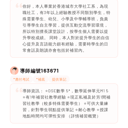
你好，本人畢業於香港城市大學社工系，為現
職社工，有3年以上經驗教授不同類別學生，特
殊需要學生、幼兒、小學及中學輔導班，負責
引導學生自主學習，提供互動交流學習環境，
所以特別擅長課堂設計，按學生個人需要以提
升學校成績。 同時，本人對於提升學生的自信
心提升及言語能力頗有經驗，需要時學生的日
常會話及朗讀亦會包括於補習內。
163671
導師編號
*應付考試
*補底
提供筆記
導師資訊： ⭐️DSE數學 5*，數學延伸單元M1 5
⭐️有1年補習社教學經驗 ⭐️現正私補及於另1間補
習社教學（較多特殊需要學生） ⭐️可供大量練
習，針對學生弱點提供筆記 ⭐️耐心教學 ⭐️授課
地點時間均可彈性安排 （詳情補習概覽）