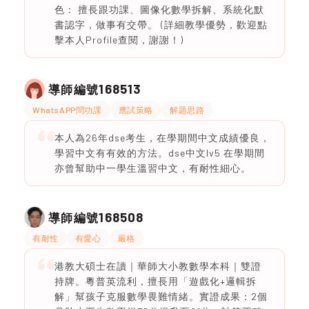
色： 擅長跟功課、圖像化數學拆解、系統化默
書認字，做事有交帶。 ​(詳細教學優勢，歡迎點
擊本人Profile查閱，謝謝！)
168513
導師編號
WhatsAPP問功課
應試策略
解題思路
本人為26年dse考生，在學期間中文成績優良，
學習中文有有效的方法。dse中文lv5 在學期間
亦曾幫助中一學生溫習中文，有耐性細心。
168508
導師編號
有耐性
有愛心
嚴格
港教大碩士在讀｜華師大小教數學本科｜雙證
持牌。粵普英流利，擅長用「遊戲化+邏輯拆
解」幫孩子克服數學畏難情緒。實證成果：2個