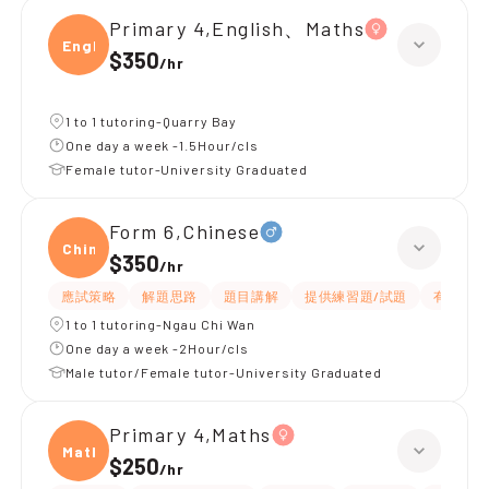
Primary 4,English、Maths
Engli
$350
/
hr
1 to 1 tutoring-Quarry Bay
One day a week -1.5Hour/cls
Female tutor-University Graduated
Form 6,Chinese
Chine
$350
/
hr
應試策略
解題思路
題目講解
提供練習題/試題
有耐性
1 to 1 tutoring-Ngau Chi Wan
One day a week -2Hour/cls
Male tutor/Female tutor-University Graduated
Primary 4,Maths
Maths
$250
/
hr