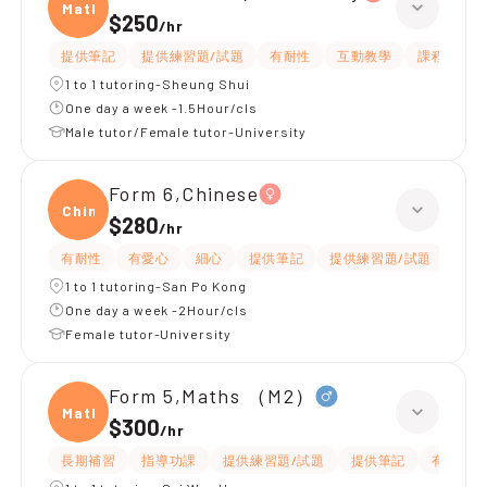
Maths
$250
/
hr
提供筆記
提供練習題/試題
有耐性
互動教學
課程設計
1 to 1 tutoring-Sheung Shui
One day a week -1.5Hour/cls
Male tutor/Female tutor-University
Form 6,Chinese
Chine
$280
/
hr
有耐性
有愛心
細心
提供筆記
提供練習題/試題
課程
1 to 1 tutoring-San Po Kong
One day a week -2Hour/cls
Female tutor-University
Form 5,Maths （M2）
Maths
$300
/
hr
長期補習
指導功課
提供練習題/試題
提供筆記
有耐性