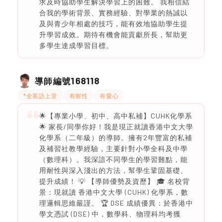
求及時協助學生解決學習上的困難。 我相信結
合我的學術背景、實務經驗、對學業的熱誠以
及與青少年相處的技巧，能有效地協助學生提
升學習成效。期待有機會能貢獻所長，幫助更
多學生達成學習目標。
168118
導師編號
*全英語上堂
有耐性
有愛心
🌟【專業小學、初中、高中私補】CUHK化學系
🌟 家長/同學你好！我是現正就讀香港中文大學
化學系（二年級）的導師。擁有2年豐富的私補
及補習社教學經驗，主要針對小學全科及中學
（數理科）。我深諳不同學生的學習難點，能
用耐性與深入淺出的方法，幫學生鞏固基礎、
提升成績！ 💡 【導師優勢及資歷】 🎓 名校背
景：現就讀 香港中文大學 (CUHK) 化學系，數
理邏輯思維嚴謹。 🏆 DSE 成績優異：於香港中
學文憑試 (DSE) 中，數學科、物理科均考獲