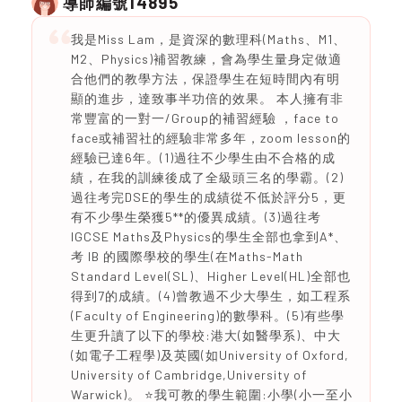
14895
導師編號
我是Miss Lam，是資深的數理科(Maths、M1、
M2、Physics)補習教練，會為學生量身定做適
合他們的教學方法，保證學生在短時間內有明
顯的進步，達致事半功倍的效果。 本人擁有非
常豐富的一對一/Group的補習經驗 ，face to
face或補習社的經驗非常多年，zoom lesson的
經驗已達6年。(1)過往不少學生由不合格的成
績，在我的訓練後成了全級頭三名的學霸。(2)
過往考完DSE的學生的成績從不低於評分5，更
有不少學生榮獲5**的優異成績。(3)過往考
IGCSE Maths及Physics的學生全部也拿到A*、
考 IB 的國際學校的學生(在Maths-Math
Standard Level(SL)、Higher Level(HL)全部也
得到7的成績。(4)曾教過不少大學生，如工程系
(Faculty of Engineering)的數學科。(5)有些學
生更升讀了以下的學校:港大(如醫學系)、中大
(如電子工程學)及英國(如University of Oxford,
University of Cambridge,University of
Warwick)。 ⭐️我可教的學生範圍:小學(小一至小