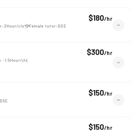
$180
/
hr
k-2Hour/cls
Female tutor-DSE
$300
/
hr
 -1.5Hour/cls
$150
/
hr
-DSE
$150
/
hr