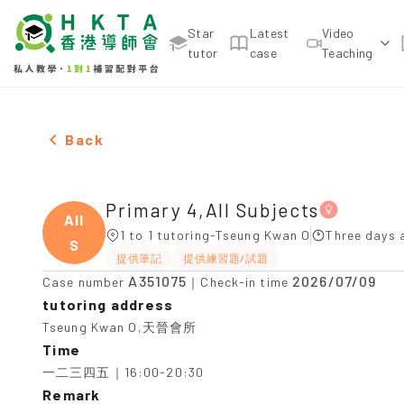
Star
Latest
Video
tutor
case
Teaching
Female Primary 4,All Subjects，Tseung Kwan O Tui
Back
Primary 4,All Subjects
All
1 to 1 tutoring-Tseung Kwan O
Three days 
S
提供筆記
提供練習題/試題
A351075
2026/07/09
Case number
｜Check-in time
tutoring address
Tseung Kwan O,天晉會所
Time
一二三四五｜16:00-20:30
Remark