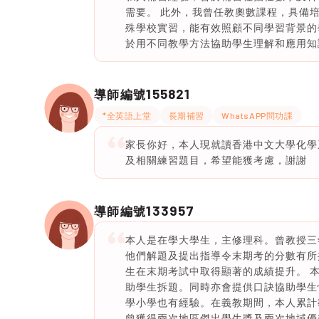
需要。 此外，我曾任教奧數課程，具備
殊學校實習，能有效照顧不同學習背景的
於用不同教學方法協助學生理解和應用知
155821
導師編號
*全英語上堂
長期補習
WhatsAPP問功課
家長你好，本人現就讀香港中文大學化學
及相關練習題目，希望能獲考慮，謝謝
133957
導師編號
本人是在學大學生，主修理科。曾教授三
他們解題及提出指導令末期考的分數有所
生在末期考試中取得顯著的成績提升。 
助學生拆題。同時亦會提供口訣協助學生
學小學也有經驗。在義教期間，本人累計
曾獲得兩次地區傑出學生獎及兩次地域優