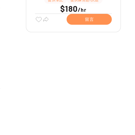
$180
/
hr
留言