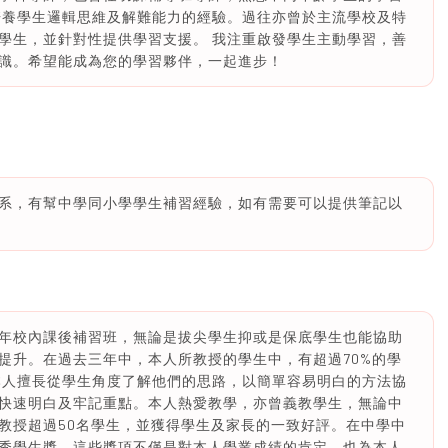
培養學生邏輯思維及解難能力的經驗。過往亦曾於主流學校及特
學生，並針對性提供學習支援。 我注重啟發學生主動學習，善
識。希望能成為您的學習夥伴，一起進步！
系，有幫中學同小學學生補習經驗，如有需要可以提供筆記以
年校內課後補習班，無論是拔尖學生抑或是保底學生也能協助
提升。在過去三年中，本人所教授的學生中，有超過70%的學
本人擅長從學生角度了解他們的思路，以簡單容易明白的方法協
快速明白及牢記重點。本人熱愛教學，亦曾義教學生，無論中
教授超過50名學生，並獲得學生及家長的一致好評。在中學中
秀學生獎。這些獎項不僅是對本人學業成績的肯定，也為本人