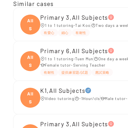
Similar cases
Primary 3,All Subjects
All
1 to 1 tutoring-Tai Koo
Two days a wee
S
有愛心
細心
有耐性
Primary 6,All Subjects
All
1 to 1 tutoring-Tuen Mun
One day a week
S
Female tutor-Serving Teacher
有耐性
提供練習題/試題
應試策略
K1,All Subjects
All
Video tutoring
-1Hour/cls
Male tutor
S
Primary 3,All Subjects