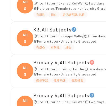
All
1 to 1 tutoring-Shau Kei Wan
Two days 
S
Male tutor/Female tutor-University Gra
有耐性
細心
提供練習題/試題
K3,All Subjects
All
1 to 1 tutoring-Happy Valley
Three days
S
Female tutor-University Graduated
有愛心
有耐性
細心
Primary 4,All Subjects
All
1 to 1 tutoring-Wong Tai Sin
Two days 
S
Female tutor-University Graduated
提供筆記
指導功課
長期補習
Primary 4,All Subjects
All
1 to 1 tutoring-Shau Kei Wan
Two days 