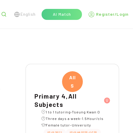
English
AI Match
Register/Login
r
All
S
l
Primary 4,All
Subjects
1 to 1 tutoring-Tseung Kwan O
Three days a week-1.5Hour/cls
Female tutor-University
提供筆記
提供練習題/試題