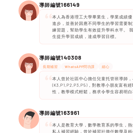
166149
導師編號
本人為香港理工大學畢業生，學業成績優
進步，並善於因應不同學生的學習需要制
練習題，幫助學生有效提升學科水平。 
生提升學習成績，達成學習目標。
140308
導師編號
長期補習
WhatsAPP問功課
細心
本人曾於社區中心擔任兒童托管班導師，
(K3,P1,P2,P3,P5)，對教導小
性，教學模式輕鬆，務求令學生容易明白
163961
導師編號
本人是教育大學，數學教育系的學生，熱
私人補習經驗，曾於補習社擔任數學及科