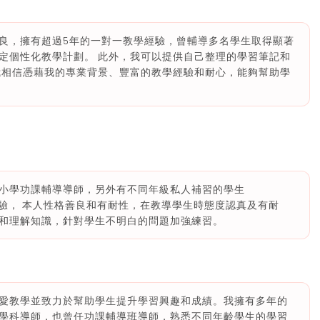
良，擁有超過5年的一對一教學經驗，曾輔導多名學生取得顯著
定個性化教學計劃。 此外，我可以提供自己整理的學習筆記和
我相信憑藉我的專業背景、豐富的教學經驗和耐心，能夠幫助學
小學功課輔導導師，另外有不同年級私人補習的學生
朋友富有經驗， 本人性格善良和有耐性，在教導學生時態度認真及有耐
和理解知識，針對學生不明白的問題加強練習。
愛教學並致力於幫助學生提升學習興趣和成績。我擁有多年的
學科導師，也曾任功課輔導班導師，熟悉不同年齡學生的學習