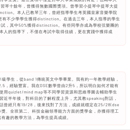
人習琴十餘年，曾獲得無數國際獎項。曾學習小提琴中提琴大提
inction。本人已教琴三年，曾經指導學生考英國皇家音樂學院
不少學學生獲得distinction。在過去三年，本人指導的學生
，其中50%獲得distinction。有些同學亦成為學校弦樂團的
本人的指導下，不僅在考試中取得佳績，更在實踐中獲得成
年級學生，從band 1傳統英文中學畢業。我有約一年教學經驗，
際學校y2,5，經驗豐富。我在DSE數學曾由2升5，所以明白如何才能有
uizlet/mind map等不同學習資源和思維導圖去輔助學生
近半年後，對科目的了解程度上升，尤其教speaking對話，
經只有19/28，後來找對了方法，成績就穩定在25/28(dse
法最佳進步獎、全班第二、科技金融領導能力方面的獎學金，亦獲得理工
自然有趣的教學方法，為學生提高成績。