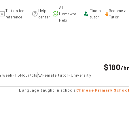
AI
Tuition fee
Help
Find a
Become a
Homework
reference
center
tutor
Tutor
Help
tion recommendation
$180
/
h
a week-1.5Hour/cls
Female tutor-University
Language taught in schools
Chinese Primary Schoo