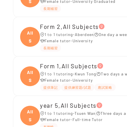
S
Female tutor-University Graduated
長期補習
Form 2,All Subjects
All
1 to 1 tutoring-Aberdeen
One day a wee
S
Female tutor-University
長期補習
Form 1,All Subjects
All
1 to 1 tutoring-Kwun Tong
Two days a w
S
Female tutor-University
提供筆記
提供練習題/試題
應試策略
year 5,All Subjects
All
1 to 1 tutoring-Tsuen Wan
Three days a
S
Female tutor-Full-time Tutor
有耐性