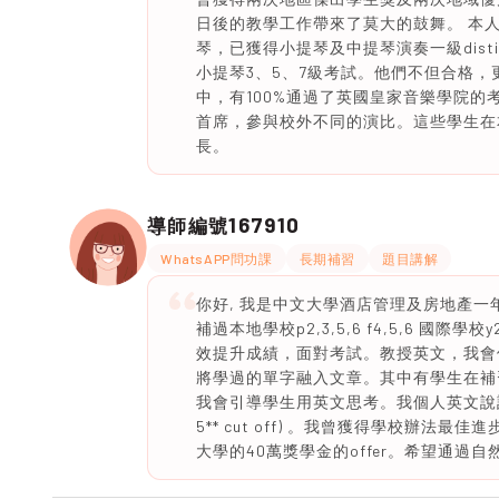
日後的教學工作帶來了莫大的鼓舞。 本
琴，已獲得小提琴及中提琴演奏一級dist
小提琴3、5、7級考試。他們不但合格，更有
中，有100%通過了英國皇家音樂學院的考試
首席，參與校外不同的演比。這些學生在
長。
167910
導師編號
WhatsAPP問功課
長期補習
題目講解
你好, 我是中文大學酒店管理及房地產一
補過本地學校p2,3,5,6 f4,5,6 國
效提升成績，面對考試。教授英文，我會使用q
將學過的單字融入文章。其中有學生在補習
我會引導學生用英文思考。我個人英文說話曾
5** cut off) 。我曾獲得學校辦
大學的40萬獎學金的offer。希望通過