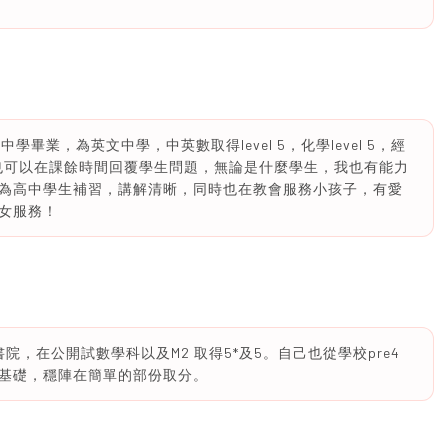
A中學畢業，為英文中學，中英數取得level 5，化學level 5，經
生，也可以在課餘時間回覆學生問題，無論是什麼學生，我也有能力
為高中學生補習，講解清晰，同時也在教會服務小孩子，有愛
女服務！
書院，在公開試數學科以及M2 取得5*及5。自己也從學校pre4
固基礎，穩陣在簡單的部份取分。