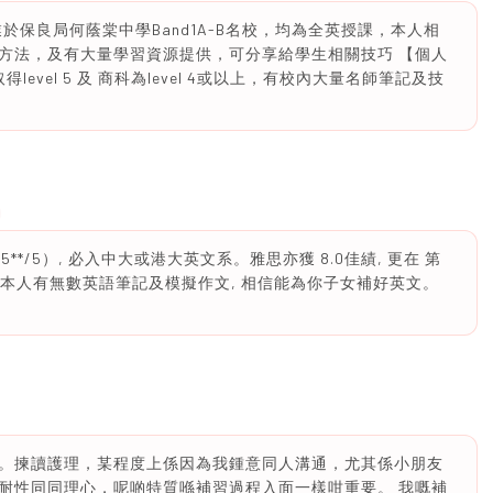
業於保良局何蔭棠中學Band1A-B名校，均為全英授課，本人相
方法，及有大量學習資源提供，可分享給學生相關技巧 【個人
evel 5 及 商科為level 4或以上，有校內大量名師筆記及技
5/5**/5）, 必入中大或港大英文系。雅思亦獲 8.0佳績, 更在 第
本人有無數英語筆記及模擬作文, 相信能為你子女補好英文。
。揀讀護理，某程度上係因為我鍾意同人溝通，尤其係小朋友
耐性同同理心，呢啲特質喺補習過程入面一樣咁重要。 我嘅補