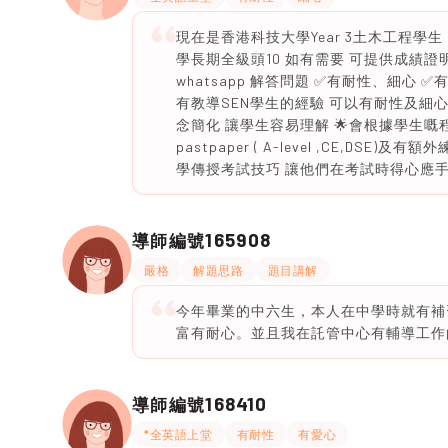
現在是香港科技大學Year 3土木工程學生 D
學長期全級頭10 如有需要 可提供成績證明
whatsapp 解答問題 ✅有耐性、細心 ✅
有教導SEN學生的經驗 可以有耐性及細心
念簡化 讓學生容易理解 🌟會根據學生嘅
pastpaper ( A-level ,CE,D
學傳授考試技巧 讓他們在考試時得心應手 
165908
導師編號
嚴格
解題思路
題目講解
今年畢業的中六生，本人在中學時就有補
富有耐心。並且我在託管中心有輔導工作
168410
導師編號
*全英語上堂
有耐性
有愛心