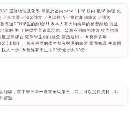
SE 選修物理及化學 畢業於區內band 1中學 校內 數學 物理 化
 ✅跟功課 ✅預習課文 ✅考試技巧 ✅提供相關練習 ✅課後
有教導過SEN學生的經驗❗️❗️❗️ 🌟本人有大約兩年的補習經驗 而且
地講解 🌟 了解學生普遍嘅弱點、普遍不明白的地方 從而把概
程度提供練習 確保學生明白概念 靈活運用～ 🌟有齊多年
SE)及有額外練習 (出版社）所有程度的學生都有對應的練習 鞏固知識 🌟為同
快人一步! 🌟曾經有學生由20分進步到60分
習經驗，在中學三年一直在全級第三，並且可以提供資料，我
的經驗。