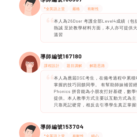
*全英語上堂
嚴格
有耐性
本人為26Dser 考護全部Level4成績（包
熱誠 至於教學材料方面，本人亦可提供大量
溫習
167180
導師編號
課程設計
題目講解
解題思路
本人為應屆DSE考生，在備考過程中累積
掌握的技巧回饋同學。 有幫助師妹補習
Phonics 拼音能為小朋友打好基礎
提供。本人教學方式主要以互動方式為主，
只靠死記硬背，相反去引導學生真正掌握
153704
導師編號
*全英語上堂
有耐性
細心