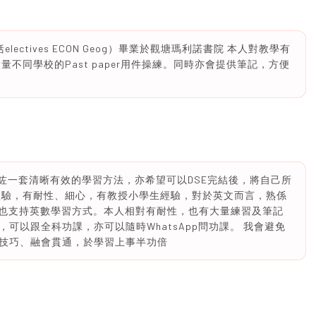
括electives ECON Geog）畢業於觀塘瑪利諾書院 本人對教學有
不同學校的Past paper用件操練。同時亦會提供筆記，方便
咗一套清晰有效的學習方法，亦希望可以DSE完結後，將自己所
經驗，有耐性、細心，有教授小學生經驗，對於英文而言，熟係
，數學也支持英數學習方式。本人相對有耐性，也有大量練習及筆記
可以跟全科功課，亦可以隨時WhatsApp問功課。 我會避免
技巧、融會貫通，於學習上事半功倍