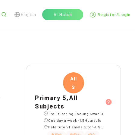
English
AI Match
Register/Login
r
All
S
Primary 5,All
Subjects
1 to 1 tutoring-Tseung Kwan O
One day a week -1.5Hour/cls
Male tutor/Female tutor-DSE
有耐性
有愛心
細心