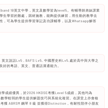
田band 1B英文中學，英文及數學皆為level5。有輔導師弟妹課業
學生學習的難處，因材施教，能夠提供練習，用生動的教學去
，可為學生提供學習筆記及功課輔導，以及Whatsapp解答
英文說話Lv5 , BAFS Lv5, 中國歷史科Lv5,處於高中與大學之
具良好的粤語、英文、普通話溝通能力。
學成績優異，於2026 HKDSE考獲Level 5成績，其他均為
感地為數學較弱的學生提供解題技巧與系統化複習。在課堂上亦會檢
BRSM 鋼琴 8 級 並獲得Distinction，有耐性陪伴小朋友