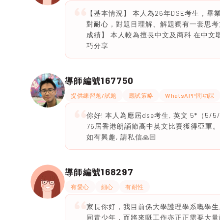
【基本情況】 本人為26年DSE考生，畢
對耐心，對題目理解、解題獨有一套思考
成績】 本人較為擅長中文及商科 在中文取得l
巧分享
167750
導師編號
提供練習題/試題
應試策略
WhatsAPP問功課
你好! 本人為應屆dse考生, 英文 5*（5/
76屆香港朗誦節高中英文比賽獲得亞軍。
如有興趣, 請私信🙏🏻
168297
導師編號
有愛心
細心
有耐性
家長你好，我目前係大學護理學系嘅學生
同青少年，而將來嘅工作亦正正需要大量