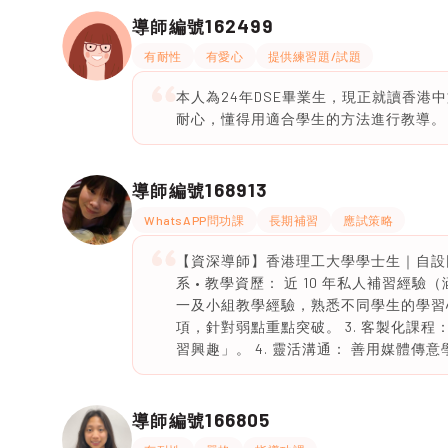
162499
導師編號
有耐性
有愛心
提供練習題/試題
本人為24年DSE畢業生，現正就讀香
耐心，懂得用適合學生的方法進行教導。
168913
導師編號
WhatsAPP問功課
長期補習
應試策略
【資深導師】香港理工大學學士生｜自設因材
系 • 教學資歷： 近 10 年私人補習經
一及小組教學經驗，熟悉不同學生的學習心
項，針對弱點重點突破。 3. 客製化課
習興趣」。 4. 靈活溝通： 善用媒體
166805
導師編號