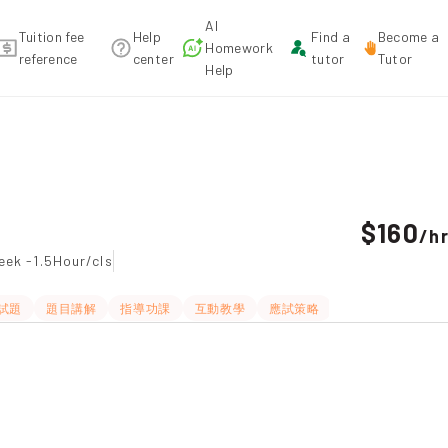
AI
Tuition fee
Help
Find a
Become a
Homework
reference
center
tutor
Tutor
Help
tion recommendation
$160
/
h
eek -1.5Hour/cls
試題
題目講解
指導功課
互動教學
應試策略