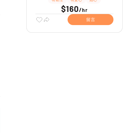
$160
/
hr
留言