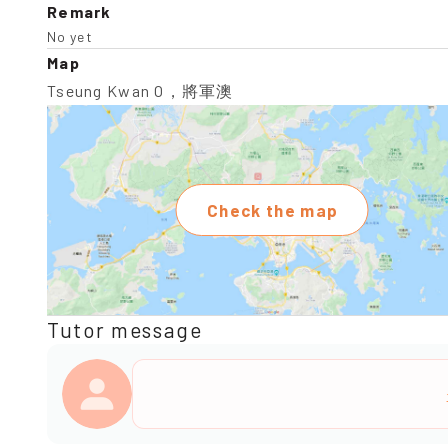
Remark
No yet
Map
Tseung Kwan O，將軍澳
Check the map
Tutor message