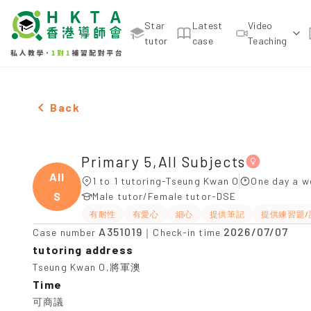
Star
Latest
Video
tutor
case
Teaching
Female Primary 5,All Subjects，Tseung Kwan O Tui
Back
Primary 5,All Subjects
All
1 to 1 tutoring-Tseung Kwan O
One day a w
S
Male tutor/Female tutor-DSE
有耐性
有愛心
細心
提供筆記
提供練習題/
A351019
2026/07/07
Case number
｜Check-in time
tutoring address
Tseung Kwan O,將軍澳
Time
可商議