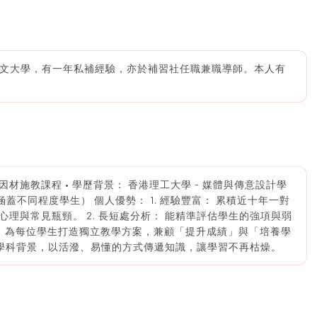
港中文大學，有一年私補經驗，亦於補習社任職兼職導師。本人有
施教課程 • 學歷背景： 香港理工大學 - 媒體與傳意設計學
驗（涵蓋不同程度學生） 個人優勢： 1. 經驗豐富： 累積近十年一對
理與常見瓶頸。 2. 長短處分析： 能精準評估學生的強項與弱
程： 為每位學生打造獨立教學方案，兼顧「提升成績」與「培養學
傳意學科背景，以活潑、易懂的方式傳遞知識，讓學習不再枯燥。