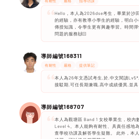
有耐性
嚴格
指導功課
Hello，本人為2026dse考生，畢業於沙
的經驗，亦有教導小學生的經驗，明白小
傳授知識，令學生更有興趣學習。時間彈性
問題的服務🙌🏻
168311
導師編號
有耐性
嚴格
提供筆記
本人為26年文憑試考生,於,中文閱讀Lv5*, 
接駁期,可任長期兼職,高中成績優異,並
168707
導師編號
本人為觀塘區 Band 1 女校畢業生，校內數
Level 4。本人能夠有耐性、具責任
查學校功課及解答學生疑難。 此外，本人考獲 A