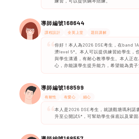
練習，可以提供鋼琴陪練。
168644
導師編號
課程設計
全英上堂
題目講解
你好！本人為2026 DSE考生，在band 1
濟level 5*。本人可以提供練習給學
與學生溝通，有耐心教導學生。本人正在
心，亦能讓學生提升能力，希望能為貴子
168599
導師編號
有耐性
有愛心
細心
本人是2026 DSE考生，就讀觀塘瑪利諾
升至公開試5*，可幫助學生保底以及鞏
168557
導師編號