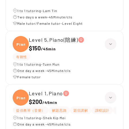
1 to 1 tutoring-Lam Tin
Two days a week-45Minute/cls
Male tutor/Female tutor-Level Eight
Level 5,Piano(陪練)
Piano
$150
/
45min
有耐性
1 to 1 tutoring-Tuen Mun
One day a week -45Minute/cls
Female tutor
Level 1,Piano
Piano
$200
/
45min
提供教琴（音樂）
解題思路
題目講解
課程設計
互動教
1 to 1 tutoring-Shek Kip Mei
One day a week -45Minute/cls