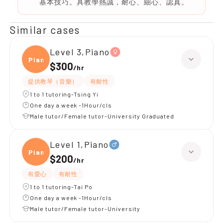
基本技巧。具教學熱誠，耐心、細心、認真。
Similar cases
Level 3,Piano
Piano
$300
/
hr
提供教琴（音樂）
有耐性
1 to 1 tutoring-Tsing Yi
One day a week -1Hour/cls
Male tutor/Female tutor-University Graduated
Level 1,Piano
Piano
$200
/
hr
有愛心
有耐性
1 to 1 tutoring-Tai Po
One day a week -1Hour/cls
Male tutor/Female tutor-University