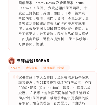
國鋼琴家 Jeremy Davis 及管風琴家Darius
Battiwalla 學習。 六歲起開始學習鋼琴。 十二
歲起已於美國，英國，德國，日本，義大利，
中國內地，香港，澳門，台灣，等地公演，更
曾獲邀到美國紐約市著名的卡內基演奏廳表
演，亦曾於不同大型國際音樂比賽中獲獎。如
欲了解更多，歡迎查詢，我有自己的個人網站
（如演奏片段，過往表演資料， 學生佳績等）
可供參閱。謝謝。
159545
導師編號
*Zoom
應試策略
提供教琴（音樂）
家長你好！本人女導師，現於香港演藝學院就
讀音樂系，在DSE音樂科成績考獲等級五，亦獲
ABRSM豎琴（Distinction)、鋼琴、中提琴八級
資歷。 在教學上善於與不同年齡的學生溝通並
助其愉快學習音樂，鼓勵學生能以更廣闊的眼
界學習，如音樂理論、音樂歷史、作曲技巧