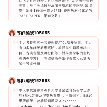
豐富，每年考獲良好及優異成績的學鋼琴/樂理
學生眾多 [自備一套 ABRSM 樂理教材和充足的
PAST PAPER，配套充足]
105055
導師編號
本人考獲聖三一音樂學院ATCL演奏証書。本人
有10多年鋼琴教學經驗，教授學生鋼琴考試曲
目、古典音樂及流行曲等。對學生採取因材施
教的教學方針，希望提高學生彈奏技巧及於考
試中獲取佳績
162988
導師編號
本人畢業於香港教育大學音樂教育榮譽學士課
程 (當代音樂及演奏教育學)，主修鋼琴。8歲起
學習鋼琴，曾參與鋼琴家 Alexander
Kashpurin, David Mooney, Jan Čmejla, Jan