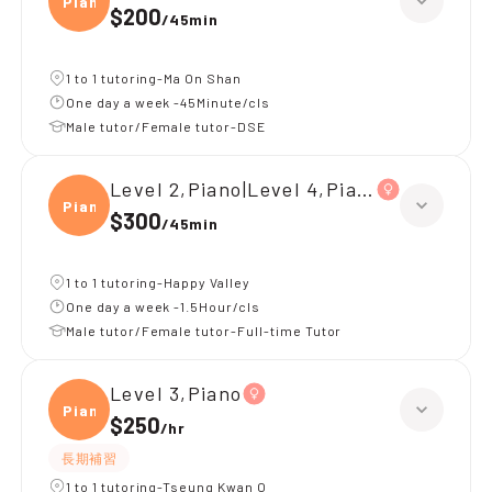
Piano
$200
/
45min
1 to 1 tutoring-Ma On Shan
One day a week -45Minute/cls
Male tutor/Female tutor-DSE
Level 2,Piano|Level 4,Piano
Piano
$300
/
45min
1 to 1 tutoring-Happy Valley
One day a week -1.5Hour/cls
Male tutor/Female tutor-Full-time Tutor
Level 3,Piano
Piano
$250
/
hr
長期補習
1 to 1 tutoring-Tseung Kwan O