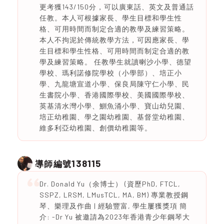
更考獲143/150分，可以廣東話、英文及普通話
任教。本人可根據家長、學生目標和學生性
格、可用時間而制定合適的教學及練習策略。
本人不拘泥於傳統教學方法，可因應家長、學
生目標和學生性格、可用時間而制定合適的教
學及練習策略。 任教學生就讀喇沙小學、德望
學校、瑪利諾修院學校（小學部）、培正小
學、九龍塘宣道小學、保良局陳守仁小學、民
生書院小學、香港國際學校、美國國際學校、
英基清水灣小學、鰂魚涌小學、寶山幼兒園、
培正幼稚園、學之園幼稚園、基督堂幼稚園、
維多利亞幼稚園、創價幼稚園等。
138115
導師編號
Dr. Donald Yu（余博士） (資歷PhD, FTCL,
SSPZ, LRSM, LMusTCL, MA, BM) 專業教授鋼
琴、樂理及作曲 | 經驗豐富, 學生屢獲獎項 簡
介:​ -Dr Yu 被邀請為2023年香港青少年鋼琴大