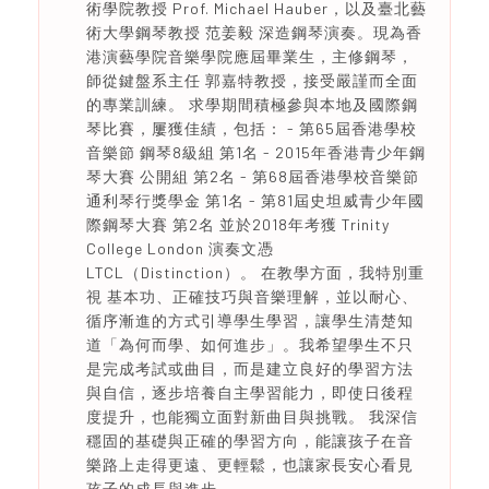
術學院教授 Prof. Michael Hauber，以及臺北藝
術大學鋼琴教授 范姜毅 深造鋼琴演奏。現為香
港演藝學院音樂學院應屆畢業生，主修鋼琴，
師從鍵盤系主任 郭嘉特教授，接受嚴謹而全面
的專業訓練。 求學期間積極參與本地及國際鋼
琴比賽，屢獲佳績，包括： - 第65屆香港學校
音樂節 鋼琴8級組 第1名 - 2015年香港青少年鋼
琴大賽 公開組 第2名 - 第68屆香港學校音樂節
通利琴行獎學金 第1名 - 第81屆史坦威青少年國
際鋼琴大賽 第2名 並於2018年考獲 Trinity
College London 演奏文憑
LTCL（Distinction）。 在教學方面，我特別重
視 基本功、正確技巧與音樂理解，並以耐心、
循序漸進的方式引導學生學習，讓學生清楚知
道「為何而學、如何進步」。我希望學生不只
是完成考試或曲目，而是建立良好的學習方法
與自信，逐步培養自主學習能力，即使日後程
度提升，也能獨立面對新曲目與挑戰。 我深信
穩固的基礎與正確的學習方向，能讓孩子在音
樂路上走得更遠、更輕鬆，也讓家長安心看見
孩子的成長與進步。