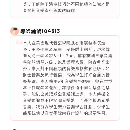
等，了解除了演奏技巧外不同範疇的知識才是
展開對音樂產生興趣的關鍵。
104513
導師編號
本人在美國現代音樂學院及香港演藝學院進
修，主修作曲及編曲，副修爵士鋼琴，師承韓
裔女爵士鋼琴家SeJin Bae。擁有英國皇家音樂
學院的鋼琴八級，以及樂理八級。除古典音樂
外，本人對不同種類的音樂風格亦有經驗，如
爵士音樂及流行音樂，能為學生打好全面的音
樂基礎。本人擁用5年音樂教學經驗，曾在大型
琴行任職鋼琴老師，亦擔任過不同音樂會之樂
手。能以全英語或全普通話上課。本人傳授之
音樂知識並不限於彈奏樂器，而是從根源感受
音樂。我能為學生安排音樂學習計劃，令學生
能系統地以音樂學院內容作設計的課堂學習。