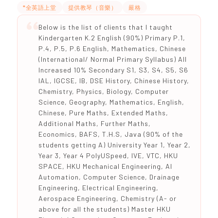
*全英語上堂
提供教琴（音樂）
嚴格
Below is the list of clients that I taught
Kindergarten K.2 English (90%) Primary P.1,
P.4, P.5, P.6 English, Mathematics, Chinese
(International/ Normal Primary Syllabus) All
Increased 10% Secondary S1, S3, S4, S5, S6
IAL, IGCSE, IB, DSE History, Chinese History,
Chemistry, Physics, Biology, Computer
Science, Geography, Mathematics, English,
Chinese, Pure Maths, Extended Maths,
Additional Maths, Further Maths,
Economics, BAFS, T.H.S, Java (90% of the
students getting A) University Year 1, Year 2,
Year 3, Year 4 PolyUSpeed, IVE, VTC, HKU
SPACE, HKU Mechanical Engineering, AI
Automation, Computer Science, Drainage
Engineering, Electrical Engineering,
Aerospace Engineering, Chemistry (A- or
above for all the students) Master HKU