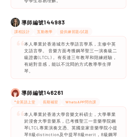
令學生容易理解。
144983
導師編號
課程設計
互動教學
提供練習題/試題
本人畢業於香港城市大學語言學系，主修中英
文語言學。 音樂方面考獲鋼琴聖三一演奏級二
級證書(LTCL)， 有長達三年教琴和陪練經驗，
有絕對音感，能以不沈悶的方式教導學生彈
琴。
146261
導師編號
*全英語上堂
長期補習
WhatsAPP問功課
本人畢業於香港大學音樂文科碩士，大學畢業
於浸會大學音樂系，已考獲聖三一音樂學院鋼
琴LTCL專業演奏文憑、英國皇家音樂學院小提
琴8級distinction及中提琴8級merit，8級鋼琴