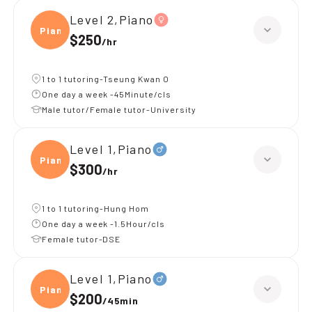
Level 2,Piano
Piano
$250
/
hr
1 to 1 tutoring-Tseung Kwan O
One day a week -45Minute/cls
Male tutor/Female tutor-University
Level 1,Piano
Piano
$300
/
hr
1 to 1 tutoring-Hung Hom
One day a week -1.5Hour/cls
Female tutor-DSE
Level 1,Piano
Piano
$200
/
45min