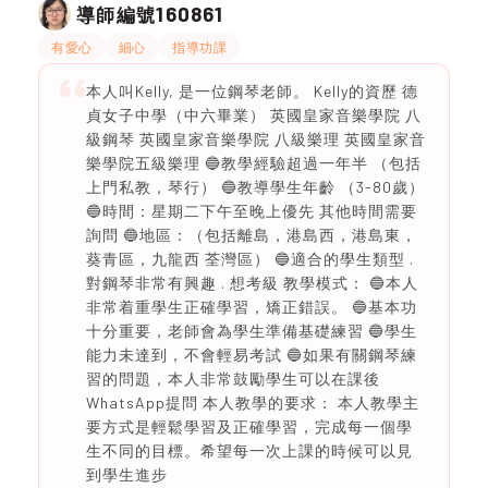
160861
導師編號
有愛心
細心
指導功課
本人叫Kelly, 是一位鋼琴老師。 Kelly的資歷 德
貞女子中學（中六畢業） 英國皇家音樂學院 八
級鋼琴 英國皇家音樂學院 八級樂理 英國皇家音
樂學院五級樂理 🔵教學經驗超過一年半 （包括
上門私教，琴行） 🔵教導學生年齡 （3-80歲）
🔵時間：星期二下午至晚上優先 其他時間需要
詢問 🔵地區：（包括離島，港島西，港島東，
葵青區，九龍西 荃灣區） 🔵適合的學生類型 .
對鋼琴非常有興趣 . 想考級 教學模式： 🔵本人
非常着重學生正確學習，矯正錯誤。 🔵基本功
十分重要，老師會為學生準備基礎練習 🔵學生
能力未達到，不會輕易考試 🔵如果有關鋼琴練
習的問題，本人非常鼓勵學生可以在課後
WhatsApp提問 本人教學的要求： 本人教學主
要方式是輕鬆學習及正確學習，完成每一個學
生不同的目標。希望每一次上課的時候可以見
到學生進步