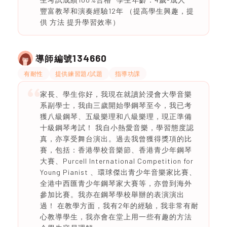
豐富教琴和演奏經驗12年 （提高學生興趣，提
供 方法 提升學習效率）
134660
導師編號
有耐性
提供練習題/試題
指導功課
家長、學生你好，我現在就讀於浸會大學音樂
系副學士，我由三歲開始學鋼琴至今，我已考
獲八級鋼琴、五級樂理和八級樂理，現正準備
十級鋼琴考試！ 我自小熱愛音樂，學習態度認
真，亦享受舞台演出。過去我曾獲得獎項的比
賽，包括：香港學校音樂節、香港青少年鋼琴
大賽、Purcell International Competition for
Young Pianist 、環球傑出青少年音樂家比賽、
全港中西匯青少年鋼琴家大賽等，亦曾到海外
參加比賽。我亦在鋼琴學校舉辦的表演演出
過！ 在教學方面，我有2年的經驗，我非常有耐
心教導學生，我亦會在堂上用一些有趣的方法