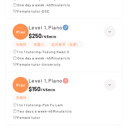
One day a week -45Minute/cls
Female tutor-DSE
Level 1,Piano
Piano
$250
/
45min
有耐性
有愛心
提供教琴（音樂）
1 to 1 tutoring-Tseung Kwan O
One day a week -45Minute/cls
Female tutor-University
Level 1,Piano
Piano
$150
/
45min
有耐性
1 to 1 tutoring-Pok Fu Lam
Two days a week-45Minute/cls
Female tutor