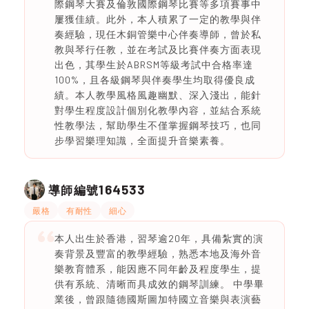
際鋼琴大賽及倫敦國際鋼琴比賽等多項賽事中
屢獲佳績。此外，本人積累了一定的教學與伴
奏經驗，現任木銅管樂中心伴奏導師，曾於私
教與琴行任教，並在考試及比賽伴奏方面表現
出色，其學生於ABRSM等級考試中合格率達
100%，且各級鋼琴與伴奏學生均取得優良成
績。本人教學風格風趣幽默、深入淺出，能針
對學生程度設計個別化教學內容，並結合系統
性教學法，幫助學生不僅掌握鋼琴技巧，也同
步學習樂理知識，全面提升音樂素養。
164533
導師編號
嚴格
有耐性
細心
本人出生於香港，習琴逾20年，具備紮實的演
奏背景及豐富的教學經驗，熟悉本地及海外音
樂教育體系，能因應不同年齡及程度學生，提
供有系統、清晰而具成效的鋼琴訓練。 中學畢
業後，曾跟隨德國斯圖加特國立音樂與表演藝