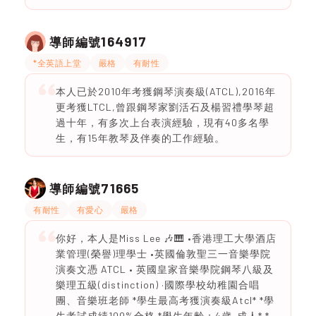
164917
導師編號
*全英語上堂
嚴格
有耐性
本人已於2010年考獲鋼琴演奏級(ATCL),2016年
更考獲LTCL,曾跟鋼琴家劉活石及楊習禮學琴超
過十年，有多次上台表演經驗，現有40多名學
生，有15年教琴及伴奏的工作經驗。
71665
導師編號
有耐性
有愛心
嚴格
你好，本人是Miss Lee 🎶🎹 •香港理工大學酒店
業管理(榮譽)理學士 •英國倫敦聖三一音樂學院
演奏文憑 ATCL • 英國皇家音樂學院鋼琴八級及
樂理五級(distinction) ·國際學校幼稚園合唱
團、音樂班老師 *學生最高考獲演奏級Atcl* *學
生考試成績100%合格 *學生年齡：4歲-成人* *