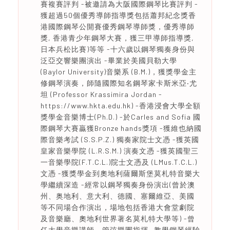
賽複賽評判 -被邀請為大阪國際鋼琴比賽評判 -
獲超過50個優秀導師指導獎包括蕭邦紀念獎香
港國際鋼琴公開賽優秀鋼琴導師獎，優秀導師
獎, 香港青少年鋼琴大賽，獲三甲導師指導獎,
日本兵松比賽)等等 -十六歲以鋼琴獨奏身份與
泛亞交響樂團演出 -畢業於美國貝勒大學
(Baylor University)音樂系 (B.M.)，獲獎學金主
修鋼琴演奏，師隨國際知名鋼琴家卡斯米亞‧尤
坦 (Professor Krassimira Jordan -
https://www.hkta.edu.hk) -香港浸會大學全額
獎學金音樂博士(Ph.D.) -於Carles and Sofia 國
際鋼琴大賽贏獲Bronze hands獎項 -獲維也納國
際音樂考試 (S.S.P.Z.) 獨奏家院士文憑 -獲英國
皇家音樂學院 (L.R.S.M.) 演奏文憑 -獲英國聖三
一音樂學院(F.T.C.L.)院士文憑及 (LMus.T.C.L.)
文憑 -獲獎學金到奧地利薩爾斯堡莫札特音樂大
學繼續深造 -經常以鋼琴獨奏身份演出(曾於澳
州、奥地利、意大利、德國、塞爾維亞、美國
等不同場合作演出，場地包括香港大會堂劇院
及音樂廳、奧地利世界著名莫札特大學等) -曾
任大學音樂講師，管弦樂團指揮 -教學鋼琴經驗