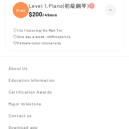
Level 1,Piano(初級鋼琴)
Piano
$200
/
45min
1 to 1 tutoring-Ho Man Tin
One day a week -45Minute/cls
Female tutor-University
About Us
Education Information
Certification Awards
Major milestone
Contact us
Download app