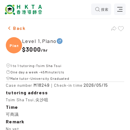
搜索
Male Level 1,Piano，Tsim Sha Tsui Tuition recommenda
Back
Level 1,Piano
Piano
$3000
/
hr
1 to 1 tutoring-Tsim Sha Tsui
One day a week -45Minute/cls
Male tutor-University Graduated
M18249
2026/05/15
Case number
｜Check-in time
tutoring address
Tsim Sha Tsui,尖沙咀
Time
可商議
Remark
No yet