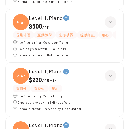
Female tutor-Serving Teacher
Level 1,Piano
Piano
$300
/
hr
長期補習
互動教學
指導功課
提供筆記
細心
有愛心
1 to 1 tutoring-Kowloon Tong
Two days a week-1Hour/cls
Female tutor-Full-time Tutor
Level 1,Piano
Piano
$220
/
45min
有耐性
有愛心
細心
1 to 1 tutoring-Yuen Long
One day a week -45Minute/cls
Female tutor-University Graduated
Level 1,Piano