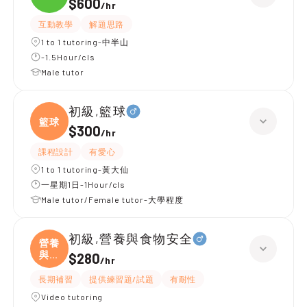
$600
/
hr
互動教學
解題思路
1 to 1 tutoring-中半山
-1.5Hour/cls
Male tutor
初級,籃球
籃球
$300
/
hr
課程設計
有愛心
1 to 1 tutoring-黃大仙
一星期1日-1Hour/cls
Male tutor/Female tutor-大學程度
初級,營養與食物安全
營養
與食
$280
/
hr
物
長期補習
提供練習題/試題
有耐性
Video tutoring