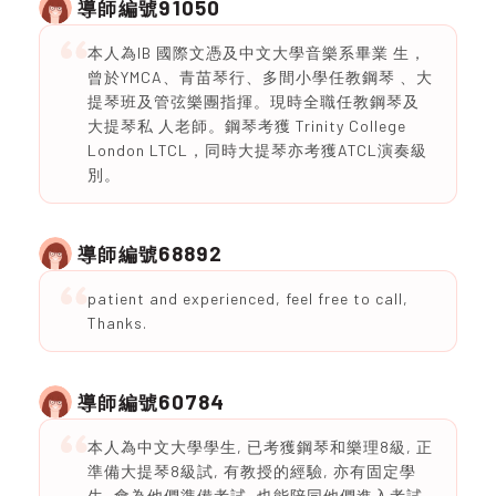
91050
導師編號
本人為IB 國際文憑及中文大學音樂系畢業 生，
曾於YMCA、青苗琴行、多間小學任教鋼琴 、大
提琴班及管弦樂團指揮。現時全職任教鋼琴及
大提琴私 人老師。鋼琴考獲 Trinity College
London LTCL，同時大提琴亦考獲ATCL演奏級
別。
68892
導師編號
patient and experienced, feel free to call,
Thanks.
60784
導師編號
本人為中文大學學生, 已考獲鋼琴和樂理8級, 正
準備大提琴8級試, 有教授的經驗, 亦有固定學
生, 會為他們準備考試, 也能陪同他們進入考試