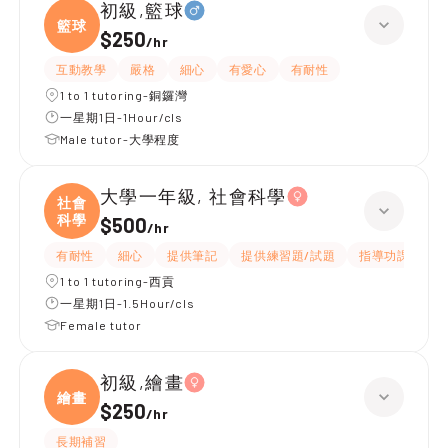
初級,籃球
籃球
$250
/
hr
互動教學
嚴格
細心
有愛心
有耐性
1 to 1 tutoring-銅鑼灣
一星期1日-1Hour/cls
Male tutor-大學程度
大學一年級, 社會科學
社會
科學
$500
/
hr
有耐性
細心
提供筆記
提供練習題/試題
指導功課
互
1 to 1 tutoring-西貢
一星期1日-1.5Hour/cls
Female tutor
初級,繪畫
繪畫
$250
/
hr
長期補習