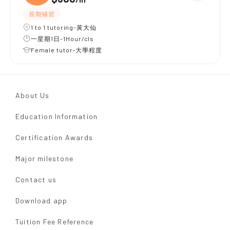
長期補習
1 to 1 tutoring-黃大仙
一星期1日-1Hour/cls
Female tutor-大學程度
About Us
Education Information
Certification Awards
Major milestone
Contact us
Download app
Tuition Fee Reference