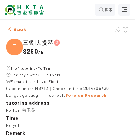
搜索
Female 三級|大提琴，Fo Tan Tuition recommendation
Back
三級|大提琴
三
級|
$250
/
hr
大提
1 to 1 tutoring-Fo Tan
One day a week -1Hour/cls
Female tutor-Level Eight
M6712
2014/05/30
Case number
｜Check-in time
Language taught in schools
Foreign Research
tutoring address
Fo Tan,穗禾苑
Time
No yet
Remark