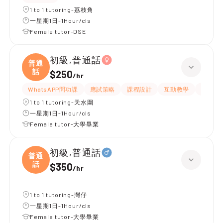
1 to 1 tutoring-荔枝角
一星期1日-1Hour/cls
Female tutor-DSE
初級,普通話
普通
話
$250
/
hr
WhatsAPP問功課
應試策略
課程設計
互動教學
提供練
1 to 1 tutoring-天水圍
一星期1日-1Hour/cls
Female tutor-大學畢業
初級,普通話
普通
話
$350
/
hr
1 to 1 tutoring-灣仔
一星期1日-1Hour/cls
Female tutor-大學畢業