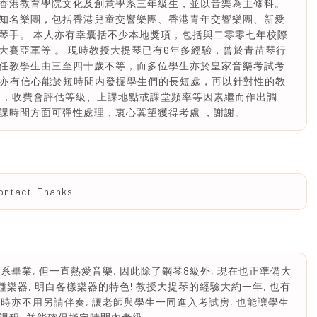
香港教育學院文化及創意學系三年級生，並以音樂為主修科。
知名樂團，包括香港兒童交響樂團、香港青年交響樂團、新愛
琴手。 本人亦有幸囊括不少本地獎項，包括與二零零七年校際
大賽亞軍等 。 現時教授大提琴已有6年多經驗，曾於青苗琴行
任教學生由三至四十歲不等，而多位學生亦於皇家音樂考試考
富耐性，亦有信心能於短時間内發掘學生們的長短處，再以針對性的教
面，收費會評估等級、上課地點或課堂頻率等因素繼而作出調
課時間方面可彈性處理，衷心冀望獲得考慮 ，謝謝。
contact. Thanks.
系畢業, 但一直熱愛音樂, 因此除了鋼琴8級外, 現在也正準備大
種樂器, 明白各樣樂器的特色! 教授大提琴的經驗大約一年, 也有
試時亦不用另請伴奏, 讓老師與學生一同進入考試房, 也能讓學生