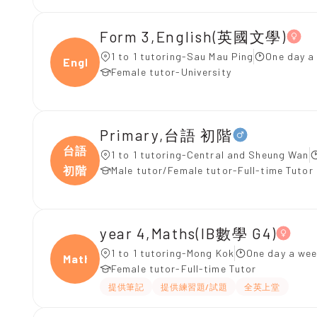
Form 3,English(英國文學)
1 to 1 tutoring-Sau Mau Ping
One day a
Engli
Female tutor-University
Primary,台語 初階
台語
1 to 1 tutoring-Central and Sheung Wan
初階
Male tutor/Female tutor-Full-time Tutor
year 4,Maths(IB數學 G4)
1 to 1 tutoring-Mong Kok
One day a wee
Maths
Female tutor-Full-time Tutor
提供筆記
提供練習題/試題
全英上堂