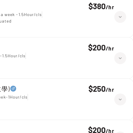
$380
/
hr
 a week -1.5Hour/cls
duated
$200
/
hr
-1.5Hour/cls
$250
數學)
/
hr
eek-1Hour/cls
$200
/
hr