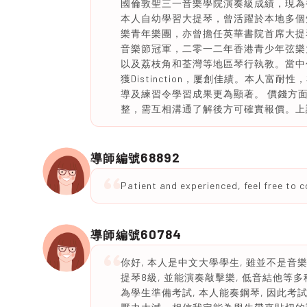
國倫敦聖三一音樂學院演奏級成績，現為
本人自幼學習大提琴，曾活躍於本地多個
樂青年樂團，亦曾擔任英華書院首席大提
音樂節冠軍，二零一二年香港青少年弦樂
以及荔枝角和荃灣等地區琴行執教。當中
獲Distinction，屢創佳績。本人
導及練習令學習成果更為顯著。 價錢方
整，需互相溝通了解後方可確實報價。上
68892
導師編號
Patient and experienced, feel free to 
60784
導師編號
你好, 本人是中文大學學生, 雖並不是音樂
提琴8級, 並能演奏敲擊樂, 低音結他等多
為學生準備考試, 本人能奏鋼琴, 因此考