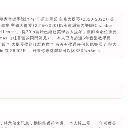
樂學院(MPerf) 碩士畢業 主修大提琴 (2020-2022) -英
 主修大提琴 (2016-2020) 師承歐洲室內樂團(Chamber
Richard Lester。 從2014開始已經赴英學習大提琴，曾師承兩位重要
kki Thomas （杜普蕾的同門師兄）。 本人已有超過6年音樂教學經
年齡？ 大提琴學到什麼程度？ 有沒有學過任何其他樂器？ 學大
 或 $800/1hr。若果你來荃灣我可以比$600/45min。
，特意傳來訊息，期盼能獲得考慮。 本人於二零一一年考獲英