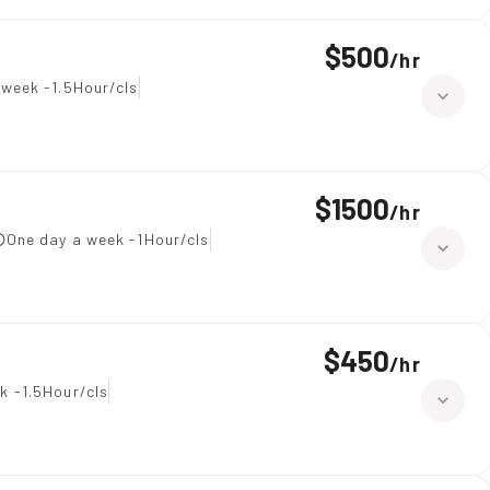
$500
/
hr
 week -1.5Hour/cls
$1500
/
hr
One day a week -1Hour/cls
$450
/
hr
k -1.5Hour/cls