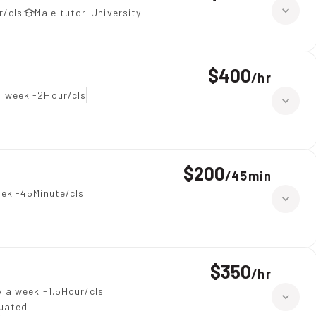
r/cls
Male tutor-University
$400
/
hr
a week -2Hour/cls
$200
/
45min
ek -45Minute/cls
$350
/
hr
 a week -1.5Hour/cls
duated