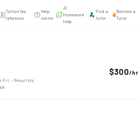
AI
Tuition fee
Help
Find a
Become a
Homework
reference
center
tutor
Tutor
Help
dation
$300
/
h
 Fri. -1Hour/cls
ted