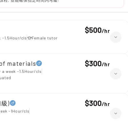
程, 並能確保指定時間內考級!
$500
/
hr
 -1.5Hour/cls
Female tutor
$300
 materials
/
hr
 a week -1.5Hour/cls
duated
$300
初級)
/
hr
eek -1Hour/cls