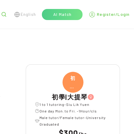
English
AI Match
Register/Login
r
初
學|
大提
初學|大提琴
1 to 1 tutoring-Siu Lik Yuen
One day Mon. to Fri. -1Hour/cls
Male tutor/Female tutor-University
Graduated
$300
/