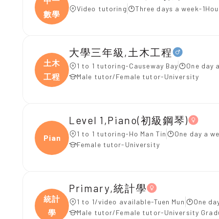
中一
Video tutoring
Three days a week-1Hou
數學
大學三年級,土木工程
土木
1 to 1 tutoring-Causeway Bay
One day 
工程
Male tutor/Female tutor-University
Level 1,Piano(初級鋼琴)
1 to 1 tutoring-Ho Man Tin
One day a we
Piano
Female tutor-University
Primary,統計學
統計
1 to 1/video available-Tuen Mun
One day
學
Male tutor/Female tutor-University Gra