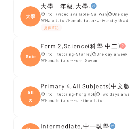
大學一年級,大學,
1 to 1/video available-Sai Wan
One day
大學
Male tutor/Female tutor-University Gra
提供筆記
Form 2,Science(科學 中二)
1 to 1 tutoring-Stanley
One day a week 
Scien
Female tutor-Form Seven
Primary 4,All Subjects(中文
All
1 to 1 tutoring-Mong Kok
Two days a w
S
Female tutor-Full-time Tutor
Intermediate,中一數學