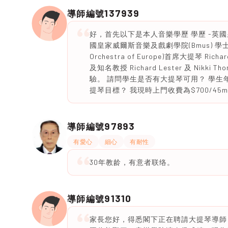
137939
導師編號
好，首先以下是本人音樂學歷 學歷 -英國皇家音
國皇家威爾斯音樂及戲劇學院(Bmus) 學士畢業
Orchestra of Europe)首席大提琴 
及知名教授 Richard Lester 及 Ni
驗。 請問學生是否有大提琴可用？ 學生
提琴目標？ 我現時上門收費為$700/45min
97893
導師編號
有愛心
細心
有耐性
30年教龄，有意者联络。
91310
導師編號
家長您好，得悉閣下正在聘請大提琴導師