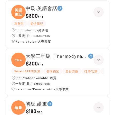
中級,英語會話
英語
會話
$300
/
hr
有耐性
提供筆記
1 to 1 tutoring-尖沙咀
一星期1日-1.5Hour/cls
Female tutor-大學程度
大學三年級, Thermodynamic of materia
Ther
$300
/
hr
WhatsAPP問功課
長期補習
題目講解
指導功課
提供練
1 to 1/video available-西貢
一星期1日-1.5Hour/cls
Male tutor/Female tutor-大學畢業
初級,繪畫
繪畫
$180
/
hr