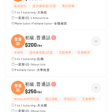
提供筆記
提供練習題/試題
應試策略
1 to 1 tutoring-大角咀
一星期1日-1.5Hour/cls
Male tutor/Female tutor-全職補習
初級,普通話
普通
話
$200
/
hr
有耐性
提供練習題/試題
互動教學
長期補習
1 to 1 tutoring-紅磡
一星期1日-1Hour/cls
Female tutor-大學程度
初級,普通話
普通
話
$250
/
hr
WhatsAPP問功課
應試策略
課程設計
互動教學
提供練
1 to 1 tutoring-天水圍
一星期1日-1Hour/cls