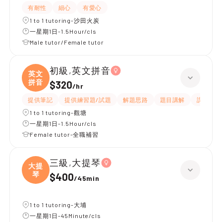
有耐性
細心
有愛心
1 to 1 tutoring-沙田火炭
一星期1日-1.5Hour/cls
Male tutor/Female tutor
初級,英文拼音
英文
拼音
$320
/
hr
提供筆記
提供練習題/試題
解題思路
題目講解
課程設計
1 to 1 tutoring-觀塘
一星期1日-1.5Hour/cls
Female tutor-全職補習
三級,大提琴
大提
琴
$400
/
45min
1 to 1 tutoring-大埔
一星期1日-45Minute/cls