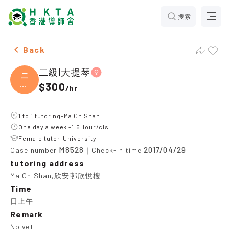
搜索
Female 二級|大提琴，Ma On Shan Tuition recommendat
Back
二級|大提琴
二
級|
$300
/
hr
大提
1 to 1 tutoring-Ma On Shan
One day a week -1.5Hour/cls
Female tutor-University
M8528
2017/04/29
Case number
｜Check-in time
tutoring address
Ma On Shan,欣安邨欣悅樓
Time
日上午
Remark
No yet