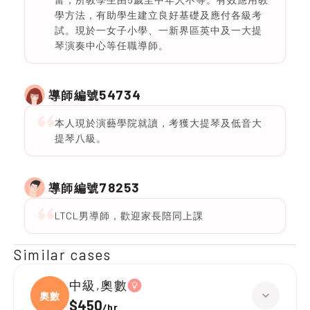
學方法，有助學生建立良好基礎及應付各級考
試。現於一女子小學、一新界區英中及一大提
琴演奏中心等任職導師。
54734
導師編號
本人現於演藝學院就讀，考獲大提琴及低音大
提琴八級。
78253
導師編號
LTCL男導師，歡迎家長陪同上課
Similar cases
中級,奧數
奧數
$450
/
hr